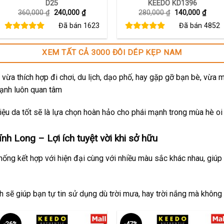
D25
KEEDO KD1396
Giá
Giá
Giá
Giá
360,000
₫
240,000
₫
280,000
₫
140,000
₫
gốc
hiện
gốc
hiện
Đã bán
1623
Đã bán
4852
là:
tại
là:
tại
360,000 ₫.
là:
280,000 ₫.
là:
240,000 ₫.
140,0
XEM TẤT CẢ 3000 ĐÔI DÉP KẸP NAM
vừa thích hợp đi chơi, du lịch, dạo phố, hay gặp gỡ bạn bè, vừa 
mạnh luôn quan tâm
ệu da tốt sẽ là lựa chọn hoàn hảo cho phái mạnh trong mùa hè oi
h Long – Lợi ích tuyệt vời khi sở hữu
thống kết hợp với hiện đại cùng với nhiều màu sắc khác nhau, giúp
ch sẽ giúp bạn tự tin sử dụng dù trời mưa, hay trời nắng mà không
-26%
-47%