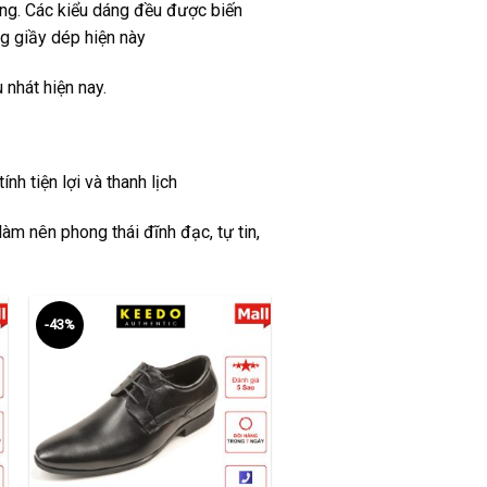
ờng. Các kiểu dáng đều được biến
g giầy dép hiện này
nhát hiện nay.
nh tiện lợi và thanh lịch
àm nên phong thái đĩnh đạc, tự tin,
-43%