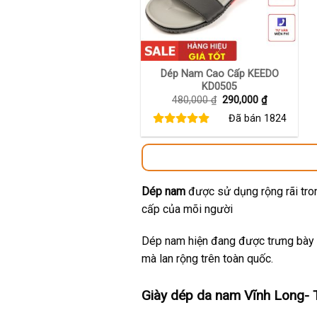
+
Dép Nam Cao Cấp KEEDO
KD0505
Giá
Giá
480,000
₫
290,000
₫
gốc
hiện
Đã bán
1824
là:
tại
480,000 ₫.
là:
290,000 ₫.
Dép nam
được sử dụng rộng rãi tron
cấp của mõi người
Dép nam hiện đang được trưng bày t
mà lan rộng trên toàn quốc.
Giày dép da nam Vĩnh Long- 