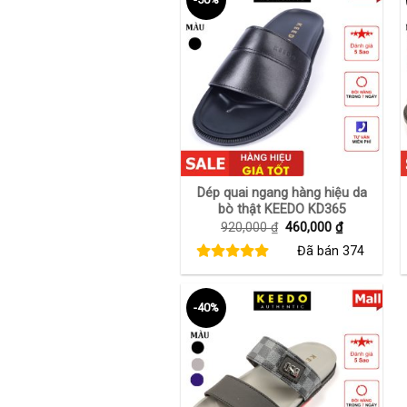
+
Dép quai ngang hàng hiệu da
bò thật KEEDO KD365
Giá
Giá
920,000
₫
460,000
₫
gốc
hiện
Đã bán
374
là:
tại
920,000 ₫.
là:
460,000 ₫.
-40%