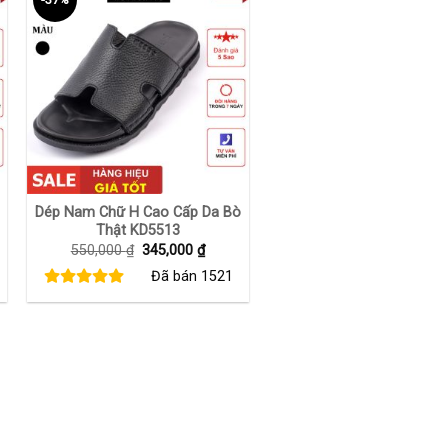
+
Dép Nam Chữ H Cao Cấp Da Bò
Thật KD5513
Giá
Giá
550,000
₫
345,000
₫
gốc
hiện
Đã bán
1521
là:
tại
550,000 ₫.
là:
00 ₫.
345,000 ₫.