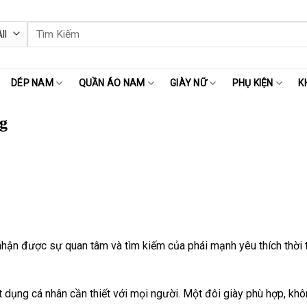
Tìm
kiếm:
DÉP NAM
QUẦN ÁO NAM
GIÀY NỮ
PHỤ KIỆN
K
g
hận được sự quan tâm và tìm kiếm của phái mạnh yêu thích thời t
 dụng cá nhân cần thiết với mọi người. Một đôi giày phù hợp, khôn