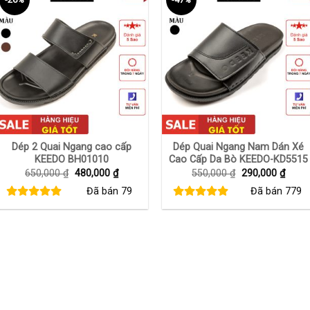
+
+
Dép 2 Quai Ngang cao cấp
Dép Quai Ngang Nam Dán Xé
KEEDO BH01010
Cao Cấp Da Bò KEEDO-KD5515
Giá
Giá
Giá
Giá
650,000
₫
480,000
₫
550,000
₫
290,000
₫
gốc
hiện
gốc
hiện
Đã bán
79
Đã bán
779
là:
tại
là:
tại
650,000 ₫.
là:
550,000 ₫.
là:
480,000 ₫.
290,0