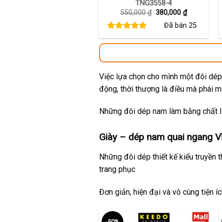
TNG3558-4
Giá
Giá
550,000
₫
380,000
₫
gốc
hiện
Đã bán
25
là:
tại
550,000 ₫.
là:
380,000 ₫.
Việc lựa chọn cho mình một đôi dép 
động, thời thượng là điều mà phái 
Những đôi dép nam làm bằng chất li
Giày – dép nam quai ngang Vĩn
Những đôi dép thiết kế kiểu truyền 
trang phục
Đơn giản, hiện đại và vô cùng tiện í
-50%