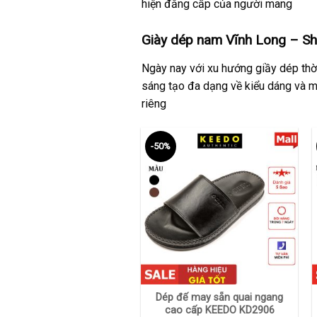
hiện đẳng cấp của người mang
Giày dép nam Vĩnh Long – Sh
Ngày nay với xu hướng giầy dép thời
sáng tạo đa dạng về kiểu dáng và m
riêng
-50%
+
Dép đế may sẵn quai ngang
cao cấp KEEDO KD2906