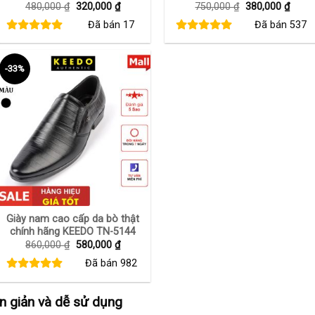
Giá
Giá
Giá
Giá
480,000
₫
320,000
₫
750,000
₫
380,000
₫
gốc
hiện
gốc
hiện
Đã bán
17
Đã bán
537
là:
tại
là:
tại
480,000 ₫.
là:
750,000 ₫.
là:
320,000 ₫.
380,0
-33%
+
Giày nam cao cấp da bò thật
chính hãng KEEDO TN-5144
Giá
Giá
860,000
₫
580,000
₫
gốc
hiện
Đã bán
982
là:
tại
860,000 ₫.
là:
580,000 ₫.
 giản và dễ sử dụng