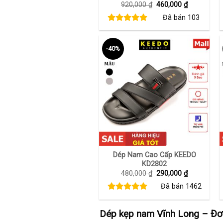
Giá
Giá
920,000
₫
460,000
₫
gốc
hiện
Đã bán
103
là:
tại
920,000 ₫.
là:
460,000 ₫.
-40%
+
Dép Nam Cao Cấp KEEDO
KD2802
Giá
Giá
480,000
₫
290,000
₫
gốc
hiện
Đã bán
1462
là:
tại
480,000 ₫.
là:
290,000 ₫.
Dép kẹp nam Vĩnh Long – Đơn