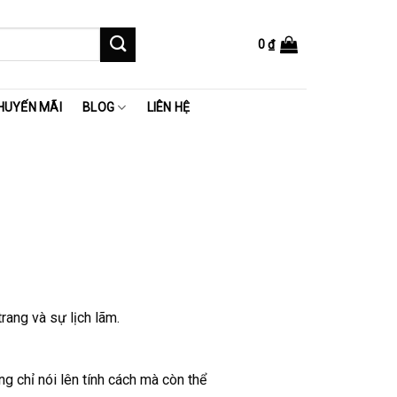
0
₫
HUYẾN MÃI
BLOG
LIÊN HỆ
rang và sự lịch lãm.
g chỉ nói lên tính cách mà còn thể