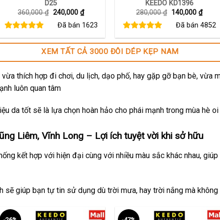
D25
KEEDO KD1396
Giá
Giá
Giá
Giá
360,000
₫
240,000
₫
280,000
₫
140,000
₫
gốc
hiện
gốc
hiện
Đã bán
1623
Đã bán
4852
là:
tại
là:
tại
360,000 ₫.
là:
280,000 ₫.
là:
240,000 ₫.
140,0
XEM TẤT CẢ 3000 ĐÔI DÉP KẸP NAM
vừa thích hợp đi chơi, du lịch, dạo phố, hay gặp gỡ bạn bè, vừa 
mạnh luôn quan tâm
ệu da tốt sẽ là lựa chọn hoàn hảo cho phái mạnh trong mùa hè oi
ng Liêm, Vĩnh Long – Lợi ích tuyệt vời khi sở hữu
thống kết hợp với hiện đại cùng với nhiều màu sắc khác nhau, giúp
ch sẽ giúp bạn tự tin sử dụng dù trời mưa, hay trời nắng mà không
-26%
-47%