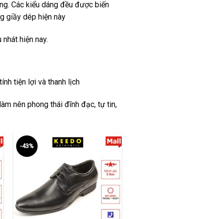
ờng. Các kiểu dáng đều được biến
g giầy dép hiện này
nhát hiện nay.
nh tiện lợi và thanh lịch
àm nên phong thái đĩnh đạc, tự tin,
-43%