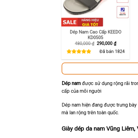
+
Dép Nam Cao Cấp KEEDO
KD0505
Giá
Giá
480,000
₫
290,000
₫
gốc
hiện
Đã bán
1824
là:
tại
480,000 ₫.
là:
290,000 ₫.
Dép nam
được sử dụng rộng rãi tron
cấp của mõi người
Dép nam hiện đang được trưng bày t
mà lan rộng trên toàn quốc.
Giày dép da nam Vũng Liêm, 