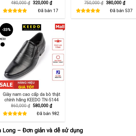
Giá
Giá
Giá
Giá
480,000
₫
320,000
₫
750,000
₫
380,000
₫
gốc
hiện
gốc
hiện
Đã bán
17
Đã bán
537
là:
tại
là:
tại
480,000 ₫.
là:
750,000 ₫.
là:
320,000 ₫.
380,0
-33%
+
Giày nam cao cấp da bò thật
chính hãng KEEDO TN-5144
Giá
Giá
860,000
₫
580,000
₫
gốc
hiện
Đã bán
982
là:
tại
860,000 ₫.
là:
580,000 ₫.
 Long – Đơn giản và dễ sử dụng