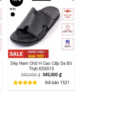
+
Dép Nam Chữ H Cao Cấp Da Bò
Thật KD5513
Giá
Giá
550,000
₫
345,000
₫
gốc
hiện
Đã bán
1521
là:
tại
550,000 ₫.
là:
00 ₫.
345,000 ₫.