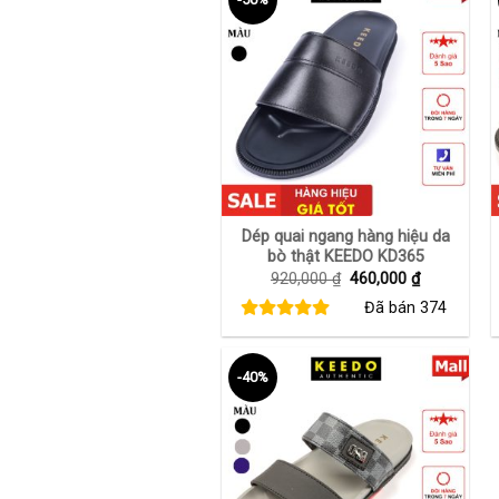
+
Dép quai ngang hàng hiệu da
bò thật KEEDO KD365
Giá
Giá
920,000
₫
460,000
₫
gốc
hiện
Đã bán
374
là:
tại
920,000 ₫.
là:
460,000 ₫.
-40%