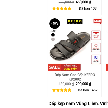
Giá
Giá
920,000
₫
460,000
₫
gốc
hiện
Đã bán
103
là:
tại
920,000 ₫.
là:
460,000 ₫.
-40%
+
Dép Nam Cao Cấp KEEDO
KD2802
Giá
Giá
480,000
₫
290,000
₫
gốc
hiện
Đã bán
1462
là:
tại
480,000 ₫.
là:
290,000 ₫.
Dép kẹp nam Vũng Liêm, Vĩnh