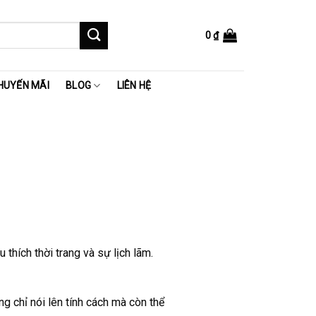
0
₫
HUYẾN MÃI
BLOG
LIÊN HỆ
hích thời trang và sự lịch lãm.
g chỉ nói lên tính cách mà còn thể