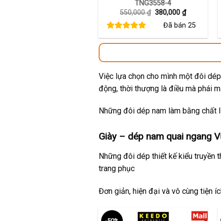
TNG3558-4
Giá
Giá
550,000
₫
380,000
₫
gốc
hiện
Đã bán
25
là:
tại
550,000 ₫.
là:
380,000 ₫.
Việc lựa chọn cho mình một đôi dép 
động, thời thượng là điều mà phái 
Những đôi dép nam làm bằng chất li
Giày – dép nam quai ngang Vũ
Những đôi dép thiết kế kiểu truyền 
trang phục
Đơn giản, hiện đại và vô cùng tiện í
-50%