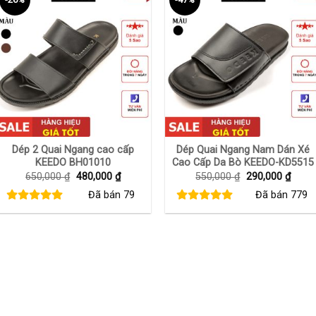
+
+
Dép 2 Quai Ngang cao cấp
Dép Quai Ngang Nam Dán Xé
KEEDO BH01010
Cao Cấp Da Bò KEEDO-KD5515
Giá
Giá
Giá
Giá
650,000
₫
480,000
₫
550,000
₫
290,000
₫
gốc
hiện
gốc
hiện
Đã bán
79
Đã bán
779
là:
tại
là:
tại
650,000 ₫.
là:
550,000 ₫.
là:
480,000 ₫.
290,0