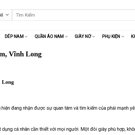
Tìm
kiếm:
DÉP NAM
QUẦN ÁO NAM
GIÀY NỮ
PHỤ KIỆN
K
m, Vĩnh Long
h Long
g
hiện đang nhận được sự quan tâm và tìm kiếm của phái mạnh yêu t
 dụng cá nhân cần thiết với mọi người. Một đôi giày phù hợp, khôn