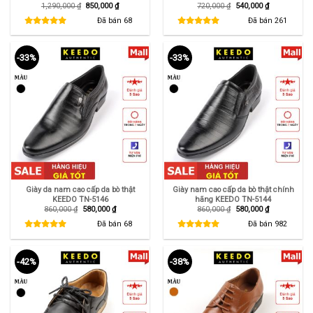
Giá
Giá
Giá
Giá
1,290,000
₫
850,000
₫
720,000
₫
540,000
₫
gốc
hiện
gốc
hiện
là:
tại
là:
tại
Đã bán
68
Đã bán
261
1,290,000 ₫.
là:
720,000 ₫.
là:
850,000 ₫.
540,000 ₫.
-33%
-33%
Giày da nam cao cấp da bò thật
Giày nam cao cấp da bò thật chính
KEEDO TN-5146
hãng KEEDO TN-5144
Giá
Giá
Giá
Giá
860,000
₫
580,000
₫
860,000
₫
580,000
₫
gốc
hiện
gốc
hiện
là:
tại
là:
tại
Đã bán
68
Đã bán
982
860,000 ₫.
là:
860,000 ₫.
là:
580,000 ₫.
580,000 ₫.
-42%
-38%