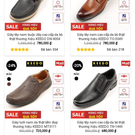
Giày tây nam buộc dây cao cấp da bò
Giày tây nam cao cấp da bò thật
thật thương hiệu KEEDO DN-4054
thương hiệu KEEDO TO-3049
Giá
Giá
Giá
Giá
1,350,000
₫
780,000
₫
1,250,000
₫
780,000
₫
gốc
hiện
gốc
hiện
là:
tại
là:
tại
Đã bán
554
Đã bán
218
1,350,000 ₫.
là:
1,250,000 ₫.
là:
780,000 ₫.
780,000 ₫.
-24%
-20%
Giày lười nam da thật bền đẹp
Giày tây nam cao cấp da bò thật
thương hiệu KEEDO MT5111
thương hiệu KEEDO TN-1445
Giá
Giá
Giá
Giá
950,000
₫
720,000
₫
850,000
₫
680,000
₫
gốc
hiện
gốc
hiện