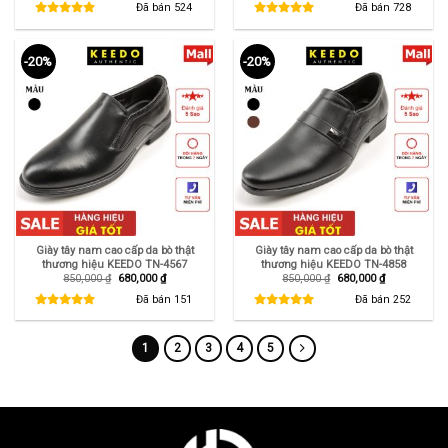
là:
tại
là:
tại
Đã bán
524
Đã bán
728
950,000 ₫.
là:
850,000 ₫.
là:
720,000 ₫.
680,000 ₫.
-20%
-20%
Giày tây nam cao cấp da bò thật
Giày tây nam cao cấp da bò thật
thương hiệu KEEDO TN-4567
thương hiệu KEEDO TN-4858
Giá
Giá
Giá
Giá
850,000
₫
680,000
₫
850,000
₫
680,000
₫
gốc
hiện
gốc
hiện
là:
tại
là:
tại
Đã bán
151
Đã bán
252
850,000 ₫.
là:
850,000 ₫.
là:
680,000 ₫.
680,000 ₫.
1
2
3
4
5