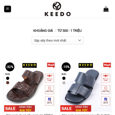
Skip
to
content
KHOẢNG GIÁ
/
TỪ 500 - 1 TRIỆU
-32%
-15%