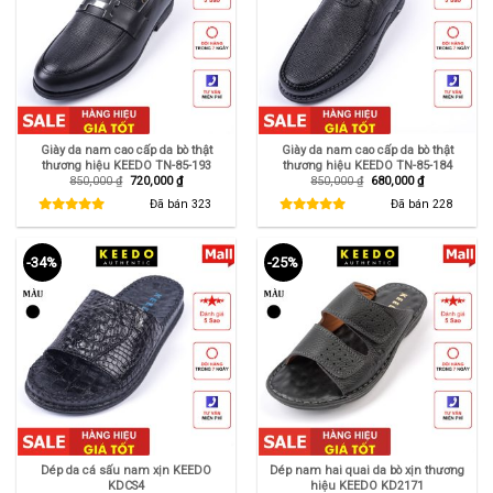
Giày da nam cao cấp da bò thật
Giày da nam cao cấp da bò thật
thương hiệu KEEDO TN-85-193
thương hiệu KEEDO TN-85-184
Giá
Giá
Giá
Giá
850,000
₫
720,000
₫
850,000
₫
680,000
₫
gốc
hiện
gốc
hiện
là:
tại
là:
tại
Đã bán
323
Đã bán
228
850,000 ₫.
là:
850,000 ₫.
là:
720,000 ₫.
680,000 ₫.
-34%
-25%
Dép da cá sấu nam xịn KEEDO
Dép nam hai quai da bò xịn thương
KDCS4
hiệu KEEDO KD2171