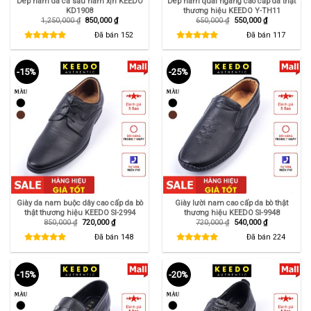
Dép nam da cá sấu nam xịn KEEDO
Dép nam quai ngang cao cấp da thật
KD1908
thương hiệu KEEDO Y-TH11
Giá
Giá
Giá
Giá
1,250,000
₫
850,000
₫
650,000
₫
550,000
₫
gốc
hiện
gốc
hiện
là:
tại
là:
tại
Đã bán
152
Đã bán
117
1,250,000 ₫.
là:
650,000 ₫.
là:
850,000 ₫.
550,000 ₫.
-15%
-25%
Giày da nam buộc dây cao cấp da bò
Giày lười nam cao cấp da bò thật
thật thương hiệu KEEDO SI-2994
thương hiệu KEEDO SI-9948
Giá
Giá
Giá
Giá
850,000
₫
720,000
₫
720,000
₫
540,000
₫
gốc
hiện
gốc
hiện
là:
tại
là:
tại
Đã bán
148
Đã bán
224
850,000 ₫.
là:
720,000 ₫.
là:
720,000 ₫.
540,000 ₫.
-15%
-20%