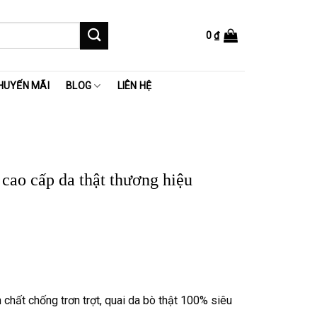
0
₫
HUYẾN MÃI
BLOG
LIÊN HỆ
cao cấp da thật thương hiệu
 ₫.
chất chống trơn trợt, quai da bò thật 100% siêu