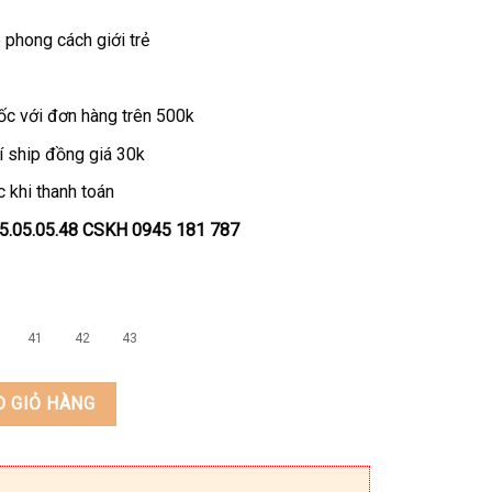
phong cách giới trẻ
ốc với đơn hàng trên 500k
í ship đồng giá 30k
 khi thanh toán
45.05.05.48 CSKH 0945 181 787
41
42
43
 thật thương hiệu KEEDO Y-TH11 số lượng
O GIỎ HÀNG