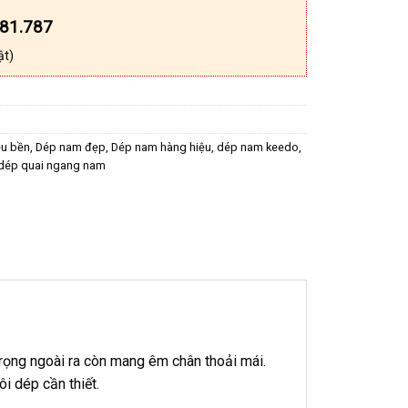
181.787
ật)
êu bền
,
Dép nam đẹp
,
Dép nam hàng hiệu
,
dép nam keedo
,
dép quai ngang nam
rọng ngoài ra còn mang êm chân thoải mái.
i dép cần thiết.