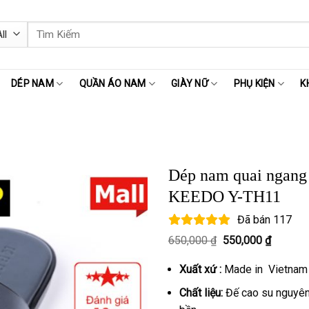
Tìm
kiếm:
DÉP NAM
QUẦN ÁO NAM
GIÀY NỮ
PHỤ KIỆN
K
Dép nam quai ngang 
KEEDO Y-TH11
Đã bán
117
Giá
Giá
650,000
₫
550,000
₫
gốc
hiện
là:
tại
Xuất xứ :
Made in Vietnam
650,000 ₫.
là:
550,000
Chất liệu:
Đế cao su nguyên 