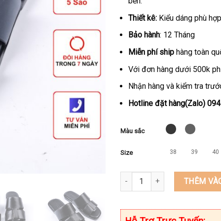
bền.
Thiết kê:
Kiểu dáng phù hợp 
Bảo hành
: 12 Tháng
Miễn phí ship
hàng toàn qu
Với đơn hàng dưới 500k ph
Nhận hàng và kiểm tra trước
Hotline đặt hàng(Zalo) 09
Màu sắc
38
39
40
Size
Dép nam quai ngang cao cấp da
THÊM VÀ
Hỗ Trợ Trực Tuyến: