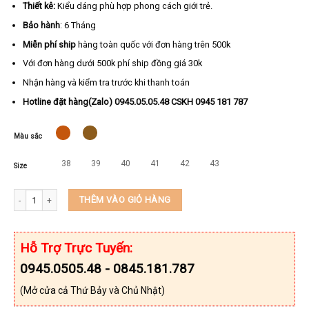
Thiết kê:
Kiểu dáng phù hợp phong cách giới trẻ.
Bảo hành
: 6 Tháng
Miễn phí ship
hàng toàn quốc với đơn hàng trên 500k
Với đơn hàng dưới 500k phí ship đồng giá 30k
Nhận hàng và kiểm tra trước khi thanh toán
Hotline đặt hàng(Zalo) 0945.05.05.48 CSKH 0945 181 787
Màu sắc
38
39
40
41
42
43
Size
Dép da nam quai ngang TNG-TN18 số lượng
THÊM VÀO GIỎ HÀNG
Hỗ Trợ Trực Tuyến:
0945.0505.48 - 0845.181.787
(Mở cửa cả Thứ Bảy và Chủ Nhật)