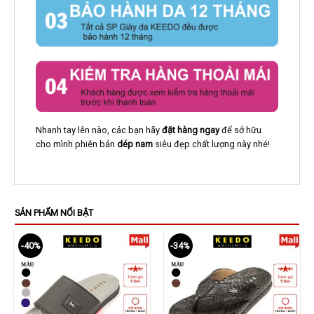
Nhanh tay lên nào, các bạn hãy
đặt hàng ngay
để sở hữu
cho mình phiên bản
dép nam
siêu đẹp chất lượng này nhé!
SẢN PHẨM NỔI BẬT
-40%
-34%