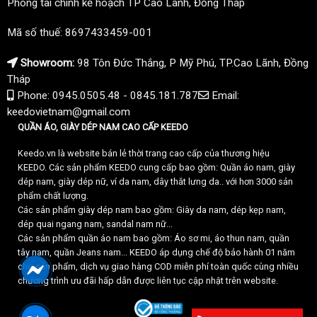
Phòng tài chính kế hoạch TP Cao Lãnh, Đồng Tháp
Mã số thuế: 8697433459-001
Showroom:
98 Tôn Đức Thắng, P Mỹ Phú, TP.Cao Lãnh, Đồng
Tháp
Phone: 0945.0505.48 - 0845.181.787
Email:
keedovietnam@gmail.com
QUẦN ÁO, GIÀY DÉP NAM CAO CẤP KEEDO
Keedo.vn là website bán lẻ thời trang cao cấp của thương hiệu
KEEDO. Các sản phẩm KEEDO cung cấp bao gồm: Quần áo nam, giày
dép nam, giày dép nữ, ví da nam, dây thắt lưng da.. với hơn 3000 sản
phẩm chất lượng.
Các sản phẩm giày dép nam bao gồm: Giày da nam, dép kẹp nam,
dép quai ngang nam, sandal nam nữ...
Các sản phẩm quần áo nam bao gồm: Áo sơ mi, áo thun nam, quần
tây nam, quần Jeans nam... KEEDO áp dụng chế độ bảo hành 01 năm
cho sản phẩm, dịch vụ giao hàng COD miễn phí toàn quốc cùng nhiều
chương trình ưu đãi hấp dẫn được liên tục cập nhật trên website.