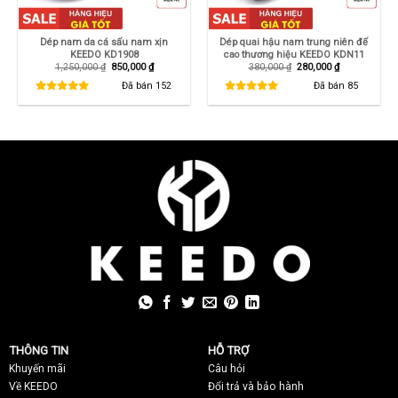
Dép nam da cá sấu nam xịn
Dép quai hậu nam trung niên đế
KEEDO KD1908
cao thương hiệu KEEDO KDN11
Giá
Giá
Giá
Giá
1,250,000
₫
850,000
₫
380,000
₫
280,000
₫
gốc
hiện
gốc
hiện
là:
tại
là:
tại
Đã bán
152
Đã bán
85
1,250,000 ₫.
là:
380,000 ₫.
là:
850,000 ₫.
280,000 ₫.
THÔNG TIN
HỖ TRỢ
Khuyến mãi
C
âu hỏi
Về KEEDO
Đổi trả và bảo hành