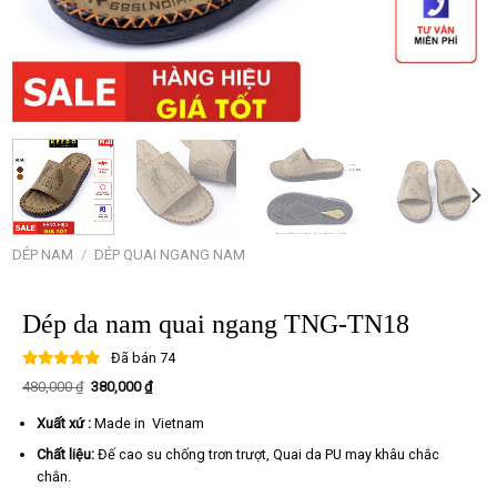
DÉP NAM
/
DÉP QUAI NGANG NAM
Dép da nam quai ngang TNG-TN18
Đã bán
74
Giá
Giá
480,000
₫
380,000
₫
gốc
hiện
là:
tại
Xuất xứ :
Made in Vietnam
480,000 ₫.
là:
380,000 ₫.
Chất liệu:
Đế cao su chống trơn trượt, Quai da PU may khâu chắc
chắn.