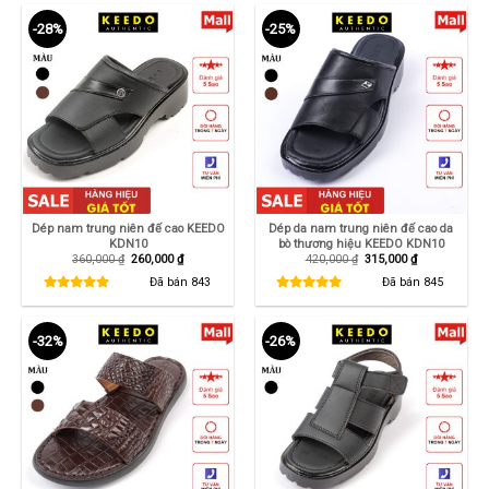
-28%
-25%
Dép nam trung niên đế cao KEEDO
Dép da nam trung niên đế cao da
KDN10
bò thương hiệu KEEDO KDN10
Giá
Giá
Giá
Giá
360,000
₫
260,000
₫
420,000
₫
315,000
₫
gốc
hiện
gốc
hiện
là:
tại
là:
tại
Đã bán
843
Đã bán
845
360,000 ₫.
là:
420,000 ₫.
là:
260,000 ₫.
315,000 ₫.
-32%
-26%