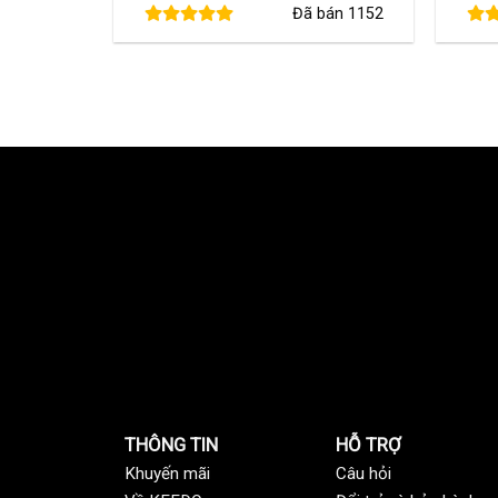
Đã bán
1152
là:
tại
480,000 ₫.
là:
290,000 ₫.
THÔNG TIN
HỖ TRỢ
Khuyến mãi
C
âu hỏi