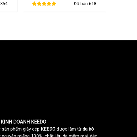
n
854
Đã bán
618
i
là:
tại
:
560,000 ₫.
là:
80,000 ₫.
460,000 ₫.
 KINH DOANH KEEDO
 sản phẩm giày dép
KEEDO
được làm từ
da bò
t nguyên miếng 100%, chất liệu da mềm mại, dẻo