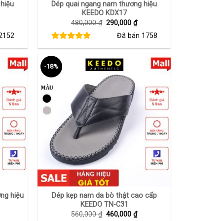
hiệu
Dép quai ngang nam thương hiệu
KEEDO KDX17
iá
Giá
Giá
480,000
₫
290,000
₫
iện
gốc
hiện
2152
Đã bán
1758
i
là:
tại
:
480,000 ₫.
là:
90,000 ₫.
290,000 ₫.
-18%
+
ng hiệu
Dép kẹp nam da bò thật cao cấp
KEEDO TN-C31
iá
Giá
Giá
560,000
₫
460,000
₫
iện
gốc
hiện