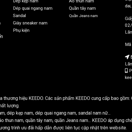
Dép kẹp nam
Áo thun nam
dai
Dép quai ngang nam
Quần tây nam
Sandal
Quần Jeans nam
Giấ
n
Giày sneaker nam
02/
Phụ kiện
Lãn
ển
Mã
S
Lãn
P
kee
của thương hiệu KEEDO. Các sản phẩm KEEDO cung cấp bao gồm: Q
hất lượng.
m, dép kẹp nam, dép quai ngang nam, sandal nam nữ...
o thun nam, quần tây nam, quần Jeans nam... KEEDO áp dụng ch
ơng trình ưu đãi hấp dẫn được liên tục cập nhật trên website.