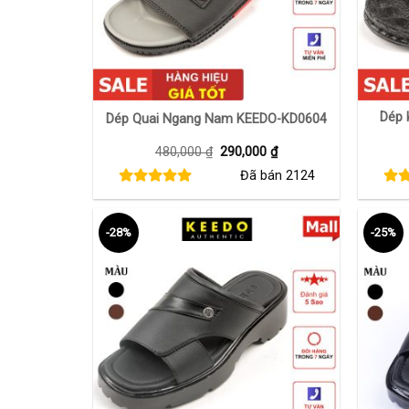
+
+
Dép 
Dép Quai Ngang Nam KEEDO-KD0604
Giá
Giá
480,000
₫
290,000
₫
gốc
hiện
Đã bán
2124
là:
tại
480,000 ₫.
là:
290,000 ₫.
-28%
-25%