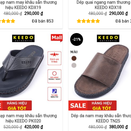
kẹp nam may khâu sẵn thương
Dép quai ngang nam thương 
hiệu KEEDO KDX19
KEEDO KDX18
Giá
Giá
Giá
G
480,000
₫
290,000
₫
480,000
₫
290,000
₫
gốc
hiện
gốc
h
Đã bán
853
Đã bán
là:
tại
là:
tạ
480,000 ₫.
là:
480,000 ₫.
là
290,000 ₫.
2
-21%
+
kẹp nam may khâu sẵn thương
Dép da nam may khâu sẵn thươ
hiệu KEEDO PK020
KEEDO TN25
Giá
Giá
Giá
G
520,000
₫
420,000
₫
480,000
₫
380,000
₫
gốc
hiện
gốc
h