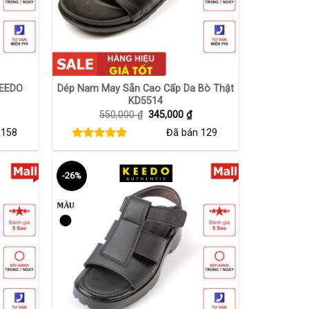
+
KEEDO
Dép Nam May Sẵn Cao Cấp Da Bò Thật
KD5514
iá
Giá
Giá
550,000
₫
345,000
₫
iện
gốc
hiện
n
158
Đã bán
129
ại
là:
tại
₫.
à:
550,000 ₫.
là:
50,000 ₫.
345,000 ₫.
-26%