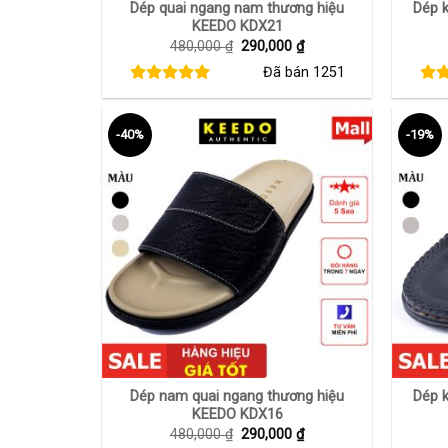
Dép quai ngang nam thương hiệu
Dép 
KEEDO KDX21
Giá
Giá
480,000
₫
290,000
₫
gốc
hiện
Đã bán
1251
là:
tại
480,000 ₫.
là:
290,000 ₫.
-40%
-19%
+
+
Dép nam quai ngang thương hiệu
Dép 
KEEDO KDX16
Giá
Giá
480,000
₫
290,000
₫
gốc
hiện