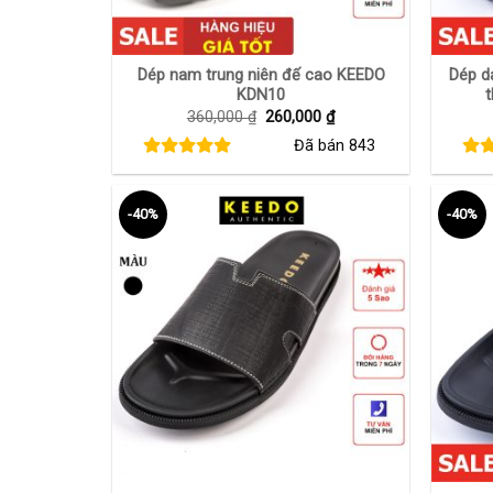
+
+
Dép nam trung niên đế cao KEEDO
Dép d
KDN10
Giá
Giá
360,000
₫
260,000
₫
gốc
hiện
Đã bán
843
là:
tại
360,000 ₫.
là:
260,000 ₫.
-40%
-40%
+
+