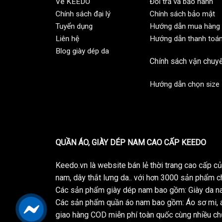
Về KEEDO
Đổi trả và bảo hành
Chính sách đại lý
Chính sách bảo mật
Tuyển dụng
Hướng dẫn mua hàng
Liên hệ
Hướng dẫn thanh toá
Blog giày dép da
Chính sách vận chuy
Hướng dẫn chọn size
QUẦN ÁO, GIÀY DÉP NAM CAO CẤP KEEDO
Keedo.vn là website bán lẻ thời trang cao cấp 
nam, dây thắt lưng da.. với hơn 3000 sản phẩm c
Các sản phẩm giày dép nam bao gồm: Giày da na
Các sản phẩm quần áo nam bao gồm: Áo sơ mi, á
giao hàng COD miễn phí toàn quốc cùng nhiều chư