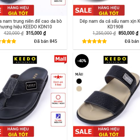
+
a nam trung niên đế cao da bò
Dép nam da cá sấu nam xịn 
thương hiệu KEEDO KDN10
KD1908
Giá
Giá
Giá
G
420,000
₫
315,000
₫
1,250,000
₫
850,000
₫
gốc
hiện
gốc
h
Đã bán
845
Đã bá
là:
tại
là:
t
420,000 ₫.
là:
1,250,000 
l
315,000 ₫.
8
-40%
+