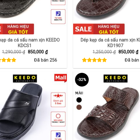
+
kẹp da cá sấu nam xịn KEEDO
Dép kẹp da cá sấu nam xịn 
KDCS1
KD1907
Giá
Giá
Giá
G
1,290,000
₫
850,000
₫
1,250,000
₫
850,000
₫
gốc
hiện
gốc
h
Đã bán
256
Đã bá
là:
tại
là:
t
1,290,000 ₫.
là:
1,250,000 
l
850,000 ₫.
8
-32%