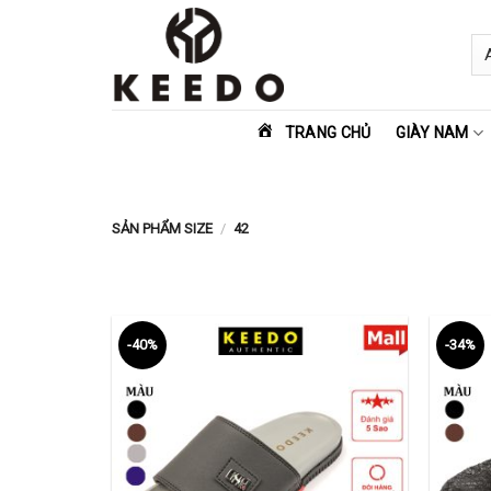
Skip
to
content
TRANG CHỦ
GIÀY NAM
SẢN PHẨM SIZE
/
42
-40%
-34%