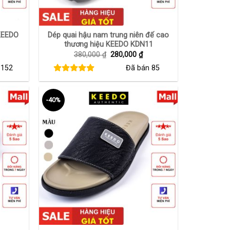
+
KEEDO
Dép quai hậu nam trung niên đế cao
thương hiệu KEEDO KDN11
iá
Giá
Giá
380,000
₫
280,000
₫
iện
gốc
hiện
n
152
Đã bán
85
ại
là:
tại
₫.
à:
380,000 ₫.
là:
50,000 ₫.
280,000 ₫.
-40%
+