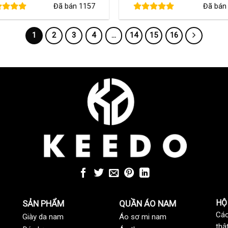
Đã bán
1157
Đã bá
là:
tại
là:
tạ
520,000 ₫.
là:
480,000 ₫.
là
420,000 ₫.
3
1
2
3
4
…
14
15
16
HỘ
SẢN PHẨM
QUẦN ÁO NAM
Các
Giày da nam
Áo sơ mi nam
thậ