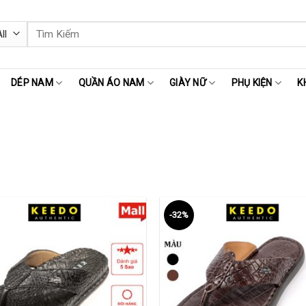
Tìm
kiếm:
DÉP NAM
QUẦN ÁO NAM
GIÀY NỮ
PHỤ KIỆN
K
-32%