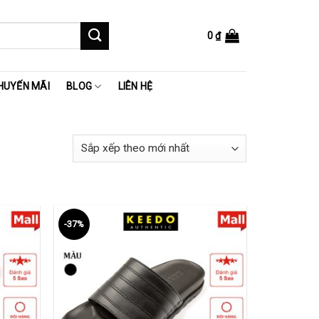
0
₫
HUYẾN MÃI
BLOG
LIÊN HỆ
-37%