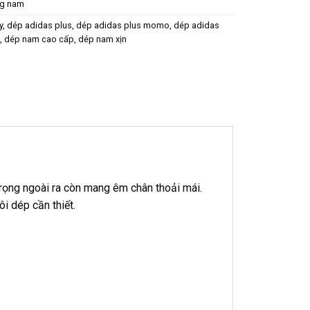
ng nam
y
,
dép adidas plus
,
dép adidas plus momo
,
dép adidas
,
dép nam cao cấp
,
dép nam xịn
rọng ngoài ra còn mang êm chân thoải mái.
i dép cần thiết.