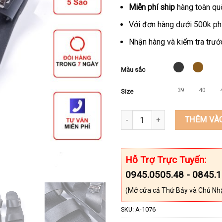
Miễn phí ship
hàng toàn qu
Với đơn hàng dưới 500k ph
Nhận hàng và kiểm tra trước
Màu sắc
39
40
Size
Dép nam hai quai cao cấp da b
THÊM VÀ
Hỗ Trợ Trực Tuyến:
0945.0505.48 - 0845.
(Mở cửa cả Thứ Bảy và Chủ Nh
SKU:
A-1076