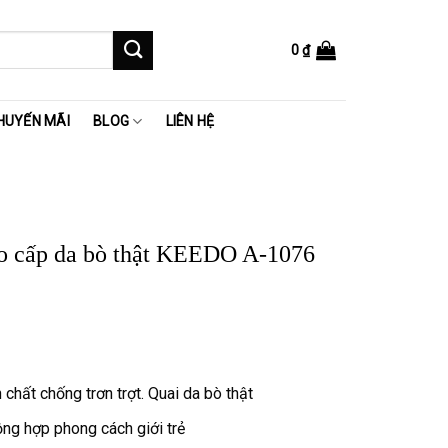
0
₫
HUYẾN MÃI
BLOG
LIÊN HỆ
ao cấp da bò thật KEEDO A-1076
 ₫.
chất chống trơn trợt. Quai da bò thật
ng hợp phong cách giới trẻ