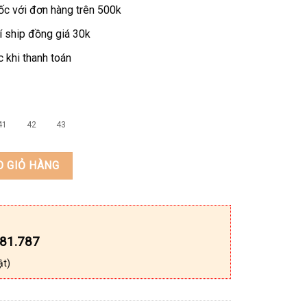
ốc với đơn hàng trên 500k
í ship đồng giá 30k
 khi thanh toán
41
42
43
ò thật KEEDO A-1076 số lượng
O GIỎ HÀNG
181.787
ật)