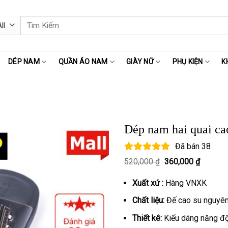
Tìm
kiếm:
DÉP NAM
QUẦN ÁO NAM
GIÀY NỮ
PHỤ KIỆN
K
Dép nam hai quai c
Đã bán
38
Giá
Giá
520,000
₫
360,000
₫
gốc
hiện
là:
tại
Xuất xứ :
Hàng VNXK
520,000 ₫.
là:
360,000
Chất liệu:
Đế cao su nguyên 
Thiết kê:
Kiểu dáng năng độ