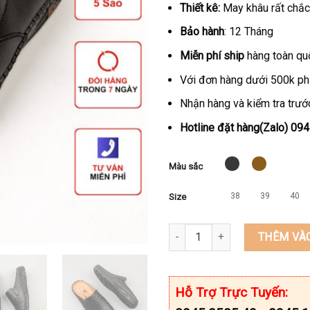
Thiết kê:
May khâu rất chắc 
Bảo hành
: 12 Tháng
Miễn phí ship
hàng toàn qu
Với đơn hàng dưới 500k ph
Nhận hàng và kiểm tra trước
Hotline đặt hàng(Zalo) 09
Màu sắc
38
39
40
Size
Giày sabo nam da bò thật thư
THÊM VÀ
Hỗ Trợ Trực Tuyến: