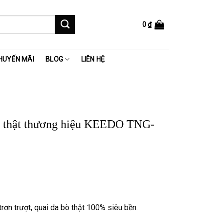
0
₫
HUYẾN MÃI
BLOG
LIÊN HỆ
ò thật thương hiệu KEEDO TNG-
 ₫.
rơn trượt, quai da bò thật 100% siêu bền.