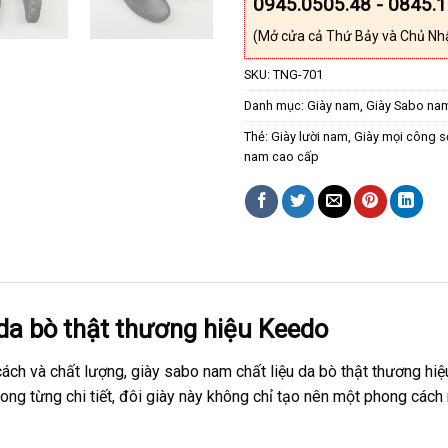
0945.0505.48 - 0845.
(Mở cửa cả Thứ Bảy và Chủ Nh
SKU:
TNG-701
Danh mục:
Giày nam
,
Giày Sabo na
Thẻ:
Giày lười nam
,
Giày mọi công s
nam cao cấp
da bò thật thương hiệu Keedo
ch và chất lượng, giày sabo nam chất liệu da bò thật thương hiệ
ỉ trong từng chi tiết, đôi giày này không chỉ tạo nên một phong cá