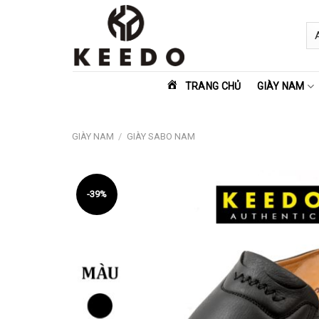
Skip
to
content
TRANG CHỦ
GIÀY NAM
GIÀY NAM
/
GIÀY SABO NAM
-39%