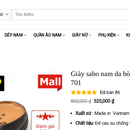
Tìm
kiếm:
DÉP NAM
QUẦN ÁO NAM
GIÀY NỮ
PHỤ KIỆN
K
Giày sabo nam da b
701
Đã bán
86
Giá
Giá
850,000
₫
520,000
₫
gốc
hiện
là:
tại
Xuất xứ :
Made in Vietnam
850,000 ₫.
là:
520,000
Chất liệu:
Đế cao su chống t