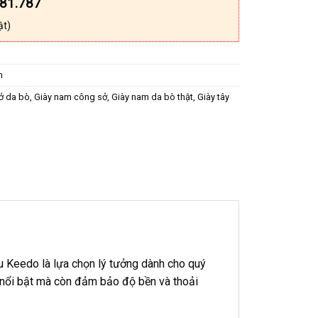
181.787
ật)
m
ở da bò
,
Giày nam công sở
,
Giày nam da bò thật
,
Giày tây
u Keedo là lựa chọn lý tưởng dành cho quý
ch nổi bật mà còn đảm bảo độ bền và thoải