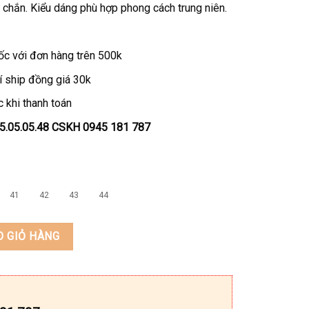
chắn. Kiểu dáng phù hợp phong cách trung niên.
ốc với đơn hàng trên 500k
í ship đồng giá 30k
 khi thanh toán
45.05.05.48 CSKH 0945 181 787
41
42
43
44
ơng hiệu KEEDO TNG-701 số lượng
O GIỎ HÀNG