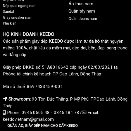
Áo thun nam
Dép quai ngang nam
Quần tây nam
Sandal
Giày sneaker nam
Quần Jeans nam
Phụ kiện
HỘ KINH DOANH KEEDO
Các sản phẩm giày dép
KEEDO
được làm từ
da bò
thật nguyên
miếng 100%, chất liệu da mềm mại, dẻo dai, bền, đẹp, sang trọng
và đẳng cấp
Giấy phép ĐKKD số 51A8016642 cấp ngày 02/03/2021 tại
Phòng tài chính kế hoạch TP Cao Lãnh, Đồng Tháp
Mã số thuế: 8697433459-001
Showroom:
98 Tôn Đức Thắng, P Mỹ Phú, TP.Cao Lãnh, Đồng
Tháp
Phone: 0945.0505.48 - 0845.181.787
Email:
keedovietnam@gmail.com
QUẦN ÁO, GIÀY DÉP NAM CAO CẤP KEEDO