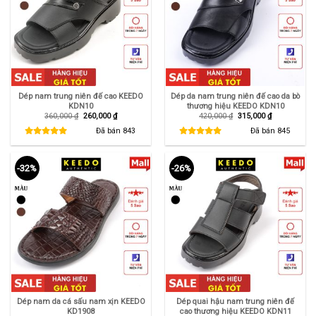
Dép nam trung niên đế cao KEEDO
Dép da nam trung niên đế cao da bò
KDN10
thương hiệu KEEDO KDN10
Giá
Giá
Giá
Giá
360,000
₫
260,000
₫
420,000
₫
315,000
₫
gốc
hiện
gốc
hiện
là:
tại
là:
tại
Đã bán
843
Đã bán
845
360,000 ₫.
là:
420,000 ₫.
là:
260,000 ₫.
315,000 ₫.
-32%
-26%
Dép nam da cá sấu nam xịn KEEDO
Dép quai hậu nam trung niên đế
KD1908
cao thương hiệu KEEDO KDN11