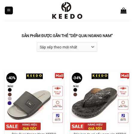
Skip
to
content
SẢN PHẨM ĐƯỢC GẮN THẺ “DÉP QUAI NGANG NAM”
-40%
-34%