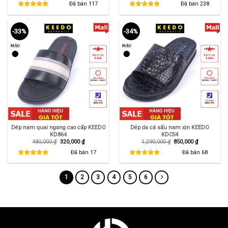
là:
tại
là:
tại
Đã bán
117
Đã bán
238
650,000 ₫.
là:
480,000 ₫.
là:
550,000 ₫.
320,000 ₫.
-33%
-34%
Dép nam quai ngang cao cấp KEEDO
Dép da cá sấu nam xịn KEEDO
KD864
KDCS4
Giá
Giá
Giá
Giá
480,000
₫
320,000
₫
1,290,000
₫
850,000
₫
gốc
hiện
gốc
hiện
là:
tại
là:
tại
Đã bán
17
Đã bán
68
480,000 ₫.
là:
1,290,000 ₫.
là:
320,000 ₫.
850,000 ₫.
1
2
3
4
5
6