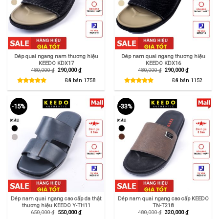
Dép quai ngang nam thương hiệu
Dép nam quai ngang thương hiệu
KEEDO KDX17
KEEDO KDX16
Giá
Giá
Giá
Giá
480,000
₫
290,000
₫
480,000
₫
290,000
₫
gốc
hiện
gốc
hiện
là:
tại
là:
tại
Đã bán
1758
Đã bán
1152
480,000 ₫.
là:
480,000 ₫.
là:
290,000 ₫.
290,000 ₫.
-15%
-33%
Dép nam quai ngang cao cấp da thật
Dép nam quai ngang cao cấp KEEDO
thương hiệu KEEDO Y-TH11
TN-T218
Giá
Giá
Giá
Giá
650,000
₫
550,000
₫
480,000
₫
320,000
₫
gốc
hiện
gốc
hiện