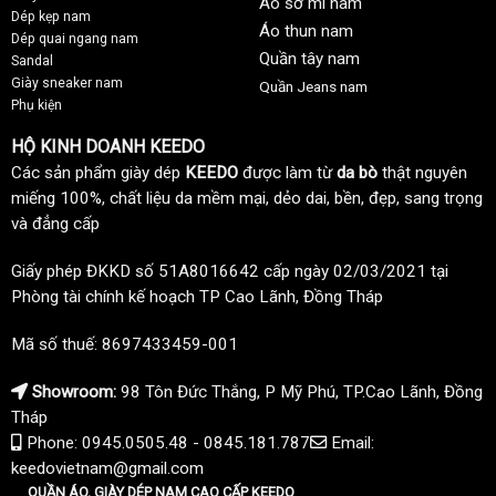
Áo sơ mi nam
Dép kẹp nam
Áo thun nam
Dép quai ngang nam
Quần tây nam
Sandal
Giày sneaker nam
Quần Jeans nam
Phụ kiện
HỘ KINH DOANH KEEDO
Các sản phẩm giày dép
KEEDO
được làm từ
da bò
thật nguyên
miếng 100%, chất liệu da mềm mại, dẻo dai, bền, đẹp, sang trọng
và đẳng cấp
Giấy phép ĐKKD số 51A8016642 cấp ngày 02/03/2021 tại
Phòng tài chính kế hoạch TP Cao Lãnh, Đồng Tháp
Mã số thuế: 8697433459-001
Showroom:
98 Tôn Đức Thắng, P Mỹ Phú, TP.Cao Lãnh, Đồng
Tháp
Phone: 0945.0505.48 - 0845.181.787
Email:
keedovietnam@gmail.com
QUẦN ÁO, GIÀY DÉP NAM CAO CẤP KEEDO