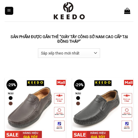
Skip
to
content
SẢN PHẨM ĐƯỢC GẮN THẺ “GIÀY TÂY CÔNG SỞ NAM CAO CẤP TẠI
ĐỒNG THÁP”
-29%
-29%