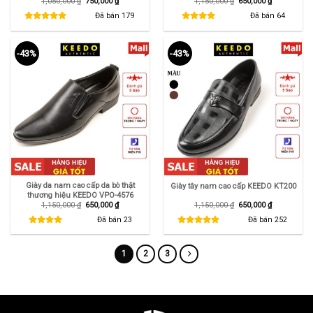
Giá
Giá
Giá
Giá
1,050,000
₫
750,000
₫
1,150,000
₫
650,000
₫
gốc
hiện
gốc
hiện
là:
tại
là:
tại
Đã bán
179
Đã bán
64
1,050,000 ₫.
là:
1,150,000 ₫.
là:
750,000 ₫.
650,000 ₫.
-43%
-43%
Giày da nam cao cấp da bò thật
Giày tây nam cao cấp KEEDO KT200
thương hiệu KEEDO VPO-4576
Giá
Giá
Giá
Giá
1,150,000
₫
650,000
₫
1,150,000
₫
650,000
₫
gốc
hiện
gốc
hiện
là:
tại
là:
tại
Đã bán
23
Đã bán
252
1,150,000 ₫.
là:
1,150,000 ₫.
là:
650,000 ₫.
650,000 ₫.
1
2
3