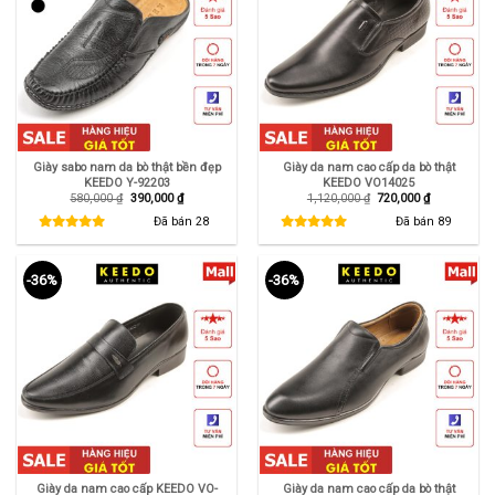
Giày sabo nam da bò thật bền đẹp
Giày da nam cao cấp da bò thật
KEEDO Y-92203
KEEDO VO14025
Giá
Giá
Giá
Giá
580,000
₫
390,000
₫
1,120,000
₫
720,000
₫
gốc
hiện
gốc
hiện
là:
tại
là:
tại
Đã bán
28
Đã bán
89
580,000 ₫.
là:
1,120,000 ₫.
là:
390,000 ₫.
720,000 ₫.
-36%
-36%
Giày da nam cao cấp KEEDO VO-
Giày da nam cao cấp da bò thật