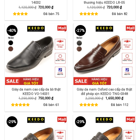
14032
thương hiệu KEEDO LR-05
Giá
Giá
Giá
Giá
1,120,000
₫
720,000
₫
1,120,000
₫
720,000
₫
gốc
hiện
gốc
hiện
là:
tại
là:
tại
Đã bán
75
Đã bán
82
1,120,000 ₫.
là:
1,120,000 ₫.
là:
720,000 ₫.
720,000 ₫.
-40%
-27%
Giày da nam cao cấp da bò thật
Giày da nam Oxford cao cấp da thật
KEEDO VO-14031
đế pháp xịn KEEDO TNG-0348
Giá
Giá
Giá
Giá
1,250,000
₫
750,000
₫
2,250,000
₫
1,650,000
₫
gốc
hiện
gốc
hiện
là:
tại
là:
tại
Đã bán
61
Đã bán
112
1,250,000 ₫.
là:
2,250,000 ₫.
là:
750,000 ₫.
1,650,000 ₫
-29%
-29%