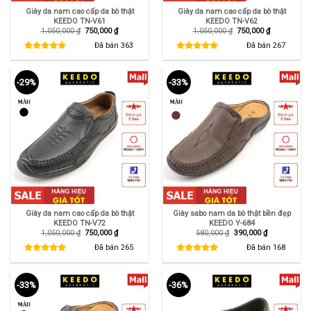
Giày da nam cao cấp da bò thật
Giày da nam cao cấp da bò thật
KEEDO TN-V61
KEEDO TN-V62
Giá
Giá
Giá
Giá
1,050,000
₫
750,000
₫
1,050,000
₫
750,000
₫
gốc
hiện
gốc
hiện
là:
tại
là:
tại
Đã bán
363
Đã bán
267
1,050,000 ₫.
là:
1,050,000 ₫.
là:
750,000 ₫.
750,000 ₫.
-29%
-33%
Giày da nam cao cấp da bò thật
Giày sabo nam da bò thật bền đẹp
KEEDO TN-V72
KEEDO Y-684
Giá
Giá
Giá
Giá
1,050,000
₫
750,000
₫
580,000
₫
390,000
₫
gốc
hiện
gốc
hiện
là:
tại
là:
tại
Đã bán
265
Đã bán
168
1,050,000 ₫.
là:
580,000 ₫.
là:
750,000 ₫.
390,000 ₫.
-33%
-36%