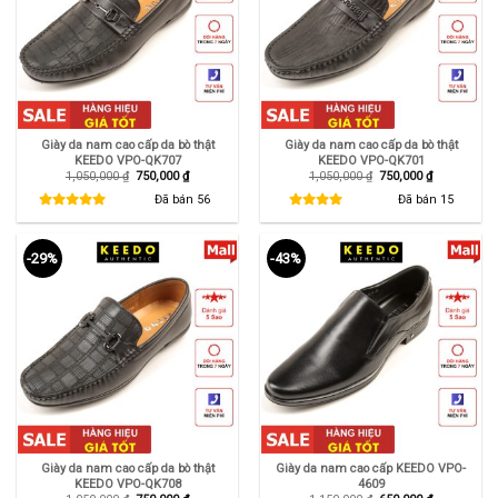
Giày da nam cao cấp da bò thật
Giày da nam cao cấp da bò thật
KEEDO VPO-QK707
KEEDO VPO-QK701
Giá
Giá
Giá
Giá
1,050,000
₫
750,000
₫
1,050,000
₫
750,000
₫
gốc
hiện
gốc
hiện
là:
tại
là:
tại
Đã bán
56
Đã bán
15
1,050,000 ₫.
là:
1,050,000 ₫.
là:
750,000 ₫.
750,000 ₫.
-29%
-43%
Giày da nam cao cấp da bò thật
Giày da nam cao cấp KEEDO VPO-
KEEDO VPO-QK708
4609