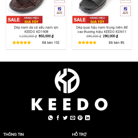
Dép nam da cá sấu nam xịn
Dép quai hậu nam trung niên đế
KEEDO KD1908
cao thương hiệu KEEDO KDN11
Giá
Giá
Giá
Giá
1,250,000
₫
850,000
₫
380,000
₫
280,000
₫
gốc
hiện
gốc
hiện
là:
tại
là:
tại
Đã bán
152
Đã bán
85
1,250,000 ₫.
là:
380,000 ₫.
là:
850,000 ₫.
280,000 ₫.
THÔNG TIN
HỖ TRỢ