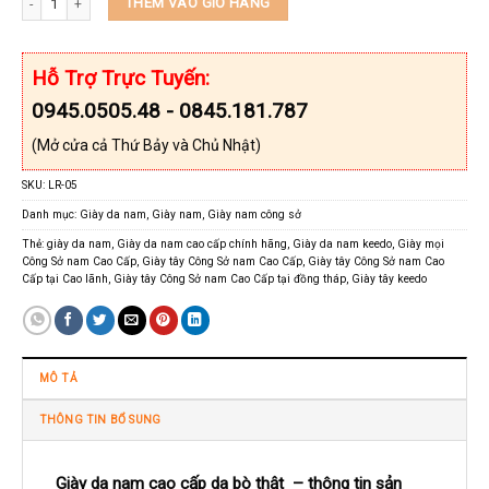
THÊM VÀO GIỎ HÀNG
Hỗ Trợ Trực Tuyến:
0945.0505.48 - 0845.181.787
(Mở cửa cả Thứ Bảy và Chủ Nhật)
SKU:
LR-05
Danh mục:
Giày da nam
,
Giày nam
,
Giày nam công sở
Thẻ:
giày da nam
,
Giày da nam cao cấp chính hãng
,
Giày da nam keedo
,
Giày mọi
Công Sở nam Cao Cấp
,
Giày tây Công Sở nam Cao Cấp
,
Giày tây Công Sở nam Cao
Cấp tại Cao lãnh
,
Giày tây Công Sở nam Cao Cấp tại đồng tháp
,
Giày tây keedo
MÔ TẢ
THÔNG TIN BỔ SUNG
Giày da nam cao cấp da bò thật – thông tin sản