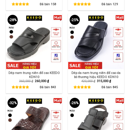
gốc
hiện
gốc
hiện
là:
tại
là:
tại
Đã bán
158
Đã bán
129
1,250,000 ₫.
là:
550,000 ₫.
là:
850,000 ₫.
345,000 ₫.
-28%
-25%
Dép nam trung niên đế cao KEEDO
Dép da nam trung niên đế cao da
KDN10
bò thương hiệu KEEDO KDN10
Giá
Giá
Giá
Giá
360,000
₫
260,000
₫
420,000
₫
315,000
₫
gốc
hiện
gốc
hiện
là:
tại
là:
tại
Đã bán
843
Đã bán
845
360,000 ₫.
là:
420,000 ₫.
là:
260,000 ₫.
315,000 ₫.
-32%
-26%