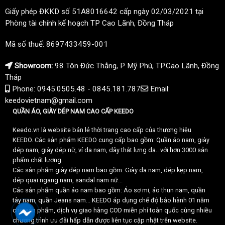
Giấy phép ĐKKD số 51A8016642 cấp ngày 02/03/2021 tại
Phòng tài chính kế hoạch TP Cao Lãnh, Đồng Tháp
Mã số thuế: 8697433459-001
Showroom:
98 Tôn Đức Thắng, P Mỹ Phú, TP.Cao Lãnh, Đồng
Tháp
Phone: 0945.0505.48 - 0845.181.787
Email:
keedovietnam@gmail.com
QUẦN ÁO, GIÀY DÉP NAM CAO CẤP KEEDO
Keedo.vn là website bán lẻ thời trang cao cấp của thương hiệu
KEEDO. Các sản phẩm KEEDO cung cấp bao gồm: Quần áo nam, giày
dép nam, giày dép nữ, ví da nam, dây thắt lưng da.. với hơn 3000 sản
phẩm chất lượng.
Các sản phẩm giày dép nam bao gồm: Giày da nam, dép kẹp nam,
dép quai ngang nam, sandal nam nữ...
Các sản phẩm quần áo nam bao gồm: Áo sơ mi, áo thun nam, quần
tây nam, quần Jeans nam... KEEDO áp dụng chế độ bảo hành 01 năm
cho sản phẩm, dịch vụ giao hàng COD miễn phí toàn quốc cùng nhiều
chương trình ưu đãi hấp dẫn được liên tục cập nhật trên website.