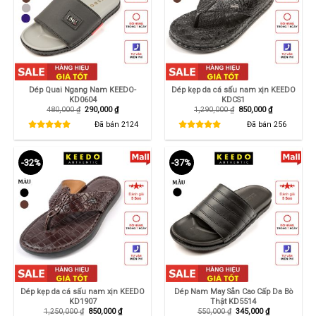
Dép Quai Ngang Nam KEEDO-
Dép kẹp da cá sấu nam xịn KEEDO
KD0604
KDCS1
Giá
Giá
Giá
Giá
480,000
₫
290,000
₫
1,290,000
₫
850,000
₫
gốc
hiện
gốc
hiện
là:
tại
là:
tại
Đã bán
2124
Đã bán
256
480,000 ₫.
là:
1,290,000 ₫.
là:
290,000 ₫.
850,000 ₫.
-32%
-37%
Dép kẹp da cá sấu nam xịn KEEDO
Dép Nam May Sẵn Cao Cấp Da Bò
KD1907
Thật KD5514
Giá
Giá
Giá
Giá
1,250,000
₫
850,000
₫
550,000
₫
345,000
₫