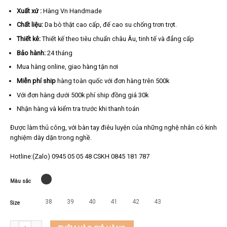
Xuất xứ :
Hàng Vn Handmade
Chất liệu:
Da bò thật cao cấp, đế cao su chống trơn trợt.
Thiết kê:
Thiết kế theo tiêu chuẩn châu Âu, tinh tế và đẳng cấp
Bảo hành:
24 tháng
Mua hàng online, giao hàng tận nơi
Miễn phí ship
hàng toàn quốc với đơn hàng trên 500k
Với đơn hàng dưới 500k phí ship đồng giá 30k
Nhận hàng và kiểm tra trước khi thanh toán
Được làm thủ công, với bàn tay điêu luyện của những nghệ nhân có kinh
nghiệm dày dặn trong nghề.
Hotline:(Zalo) 0945 05 05 48 CSKH 0845 181 787
Màu sắc
38
39
40
41
42
43
Size
Giày da nam cao cấp da bò thật thương hiệu KEEDO LR-05 số lượng