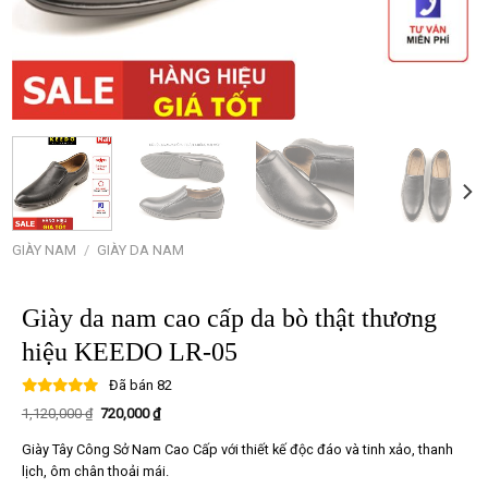
GIÀY NAM
/
GIÀY DA NAM
Giày da nam cao cấp da bò thật thương
hiệu KEEDO LR-05
Đã bán
82
Giá
Giá
1,120,000
₫
720,000
₫
gốc
hiện
là:
tại
Giày Tây Công Sở Nam Cao Cấp với thiết kế độc đáo và tinh xảo, thanh
1,120,000 ₫.
là:
720,000 ₫.
lịch, ôm chân thoải mái.