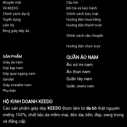
Khuyến mãi
C
âu hỏi
Về KEEDO
Đổi trả và bảo hành
Chính sách đại lý
Chính sách bảo mật
Tuyển dụng
Hướng dẫn mua hàng
Liên hệ
Hướng dẫn thanh toán
Blog giày dép da
Chính sách vận chuyển
Hướng dẫn chọn size
SẢN PHẨM
QUẦN ÁO NAM
Giày da nam
Áo sơ mi nam
Dép kẹp nam
Áo thun nam
Dép quai ngang nam
Quần tây nam
Sandal
Giày sneaker nam
Quần Jeans nam
Phụ kiện
HỘ KINH DOANH KEEDO
Các sản phẩm giày dép
KEEDO
được làm từ
da bò
thật nguyên
miếng 100%, chất liệu da mềm mại, dẻo dai, bền, đẹp, sang trọng
và đẳng cấp