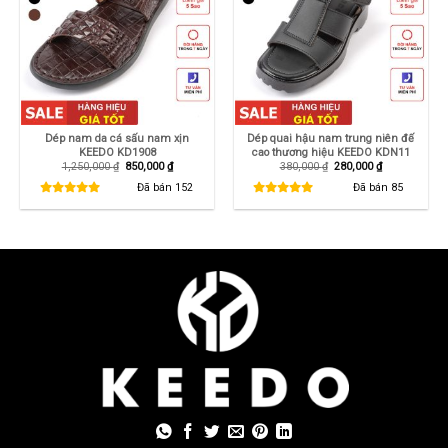
Dép nam da cá sấu nam xịn
Dép quai hậu nam trung niên đế
KEEDO KD1908
cao thương hiệu KEEDO KDN11
Giá
Giá
Giá
Giá
1,250,000
₫
850,000
₫
380,000
₫
280,000
₫
gốc
hiện
gốc
hiện
là:
tại
là:
tại
Đã bán
152
Đã bán
85
1,250,000 ₫.
là:
380,000 ₫.
là:
850,000 ₫.
280,000 ₫.