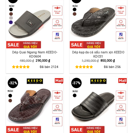
Dép Quai Ngang Nam KEEDO-
Dép kẹp da cá sấu nam xịn KEEDO
KD0604
KDCS1
Giá
Giá
Giá
Giá
480,000
₫
290,000
₫
1,290,000
₫
850,000
₫
gốc
hiện
gốc
hiện
là:
tại
là:
tại
Đã bán
2124
Đã bán
256
480,000 ₫.
là:
1,290,000 ₫.
là:
290,000 ₫.
850,000 ₫.
-32%
-37%