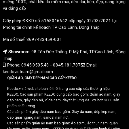
miếng 100%, chất liệu da mềm mại, dẻo dai, bền, đẹp, sang trọng
và đẳng cấp
Giấy phép ĐKKD số 51A8016642 cấp ngày 02/03/2021 tại
Phòng tài chính kế hoạch TP Cao Lãnh, Đồng Tháp
Mã số thuế: 8697433459-001
Showroom:
98 Tôn Đức Thắng, P Mỹ Phú, TP.Cao Lãnh, Đồng
Tháp
Phone: 0945.0505.48 - 0845.181.787
Email:
keedovietnam@gmail.com
QUẦN ÁO, GIÀY DÉP NAM CAO CẤP KEEDO
Keedo.vn là website bán lẻ thời trang cao cấp của thương hiệu
KEEDO. Các sản phẩm KEEDO cung cấp bao gồm: Quần áo nam, giày
dép nam, giày dép nữ, ví da nam, dây thắt lưng da.. với hơn 3000 sản
phẩm chất lượng.
Các sản phẩm giày dép nam bao gồm: Giày da nam, dép kẹp nam,
dép quai ngang nam, sandal nam nữ...
Các sản phẩm quần áo nam bao gồm: Áo sơ mi, áo thun nam, quần
tây nam, quần Jeans nam... KEEDO áp dụng chế độ bảo hành 01 năm