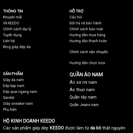
THÔNG TIN
HỖ TRỢ
Khuyến mãi
C
âu hỏi
Về KEEDO
Đổi trả và bảo hành
Chính sách đại lý
Chính sách bảo mật
Tuyển dụng
Hướng dẫn mua hàng
Liên hệ
Hướng dẫn thanh toán
Blog giày dép da
Chính sách vận chuyển
Hướng dẫn chọn size
SẢN PHẨM
QUẦN ÁO NAM
Giày da nam
Áo sơ mi nam
Dép kẹp nam
Áo thun nam
Dép quai ngang nam
Quần tây nam
Sandal
Giày sneaker nam
Quần Jeans nam
Phụ kiện
HỘ KINH DOANH KEEDO
Các sản phẩm giày dép
KEEDO
được làm từ
da bò
thật nguyên