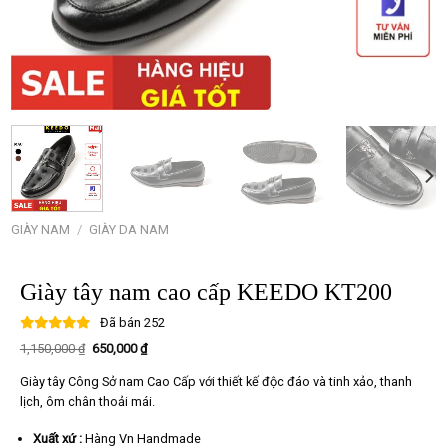
GIÀY NAM
/
GIÀY DA NAM
Giày tây nam cao cấp KEEDO KT200
Đã bán
252
Giá
Giá
1,150,000
₫
650,000
₫
gốc
hiện
là:
tại
Giày tây Công Sở nam Cao Cấp với thiết kế độc đáo và tinh xảo, thanh
1,150,000 ₫.
là:
650,000 ₫.
lịch, ôm chân thoải mái.
Xuất xứ :
Hàng Vn Handmade