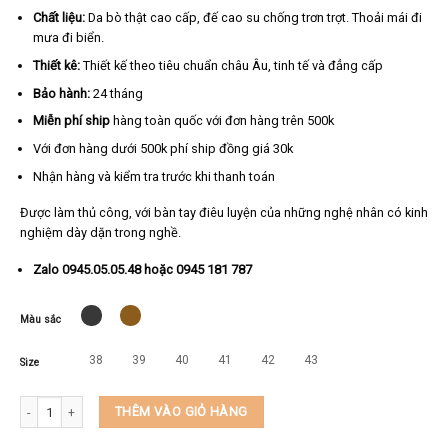
Chất liệu:
Da bò thật cao cấp, đế cao su chống trơn trợt. Thoải mái đi
mưa đi biển.
Thiết kê:
Thiết kế theo tiêu chuẩn châu Âu, tinh tế và đẳng cấp
Bảo hành:
24 tháng
Miễn phí ship
hàng toàn quốc với đơn hàng trên 500k
Với đơn hàng dưới 500k phí ship đồng giá 30k
Nhận hàng và kiểm tra trước khi thanh toán
Được làm thủ công, với bàn tay điêu luyện của những nghệ nhân có kinh
nghiệm dày dặn trong nghề.
Zalo 0945.05.05.48 hoặc 0945 181 787
Màu sắc
38
39
40
41
42
43
Size
Giày tây nam cao cấp KEEDO KT200 số lượng
THÊM VÀO GIỎ HÀNG