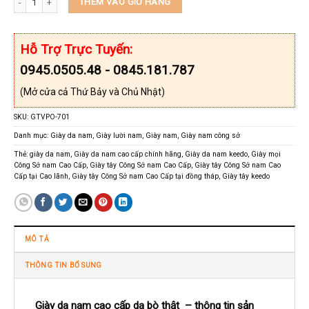
THÊM VÀO GIỎ HÀNG
Hỗ Trợ Trực Tuyến:
0945.0505.48 - 0845.181.787
(Mở cửa cả Thứ Bảy và Chủ Nhật)
SKU:
GTVPO-701
Danh mục:
Giày da nam
,
Giày lười nam
,
Giày nam
,
Giày nam công sở
Thẻ:
giày da nam
,
Giày da nam cao cấp chính hãng
,
Giày da nam keedo
,
Giày mọi
Công Sở nam Cao Cấp
,
Giày tây Công Sở nam Cao Cấp
,
Giày tây Công Sở nam Cao
Cấp tại Cao lãnh
,
Giày tây Công Sở nam Cao Cấp tại đồng tháp
,
Giày tây keedo
MÔ TẢ
THÔNG TIN BỔ SUNG
Giày da nam cao cấp da bò thật – thông tin sản