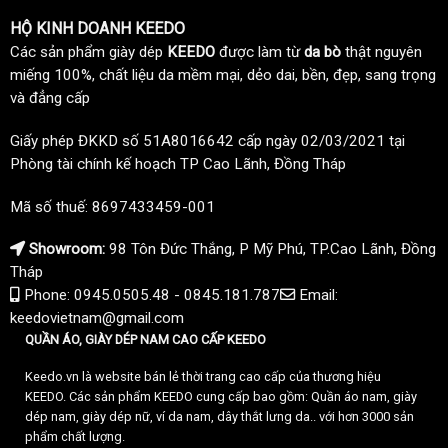
HỘ KINH DOANH KEEDO
Các sản phẩm giày dép
KEEDO
được làm từ
da bò
thật nguyên
miếng 100%, chất liệu da mềm mại, dẻo dai, bền, đẹp, sang trọng
và đẳng cấp
Giấy phép ĐKKD số 51A8016642 cấp ngày 02/03/2021 tại
Phòng tài chính kế hoạch TP Cao Lãnh, Đồng Tháp
Mã số thuế: 8697433459-001
Showroom:
98 Tôn Đức Thắng, P Mỹ Phú, TP.Cao Lãnh, Đồng
Tháp
Phone: 0945.0505.48 - 0845.181.787
Email:
keedovietnam@gmail.com
QUẦN ÁO, GIÀY DÉP NAM CAO CẤP KEEDO
Keedo.vn là website bán lẻ thời trang cao cấp của thương hiệu
KEEDO. Các sản phẩm KEEDO cung cấp bao gồm: Quần áo nam, giày
dép nam, giày dép nữ, ví da nam, dây thắt lưng da.. với hơn 3000 sản
phẩm chất lượng.