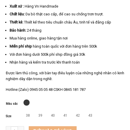
Xuất xứ :
Hàng Vn Handmade
Chất liệu:
Da bò thật cao cấp, đế cao su chống trơn trượt.
Thiết kê:
Thiết kế theo tiêu chuẩn châu Âu, tinh tế và đẳng cấp
Bảo hành:
24 tháng
Mua hàng online, giao hàng tận nơi
Miễn phí ship
hàng toàn quốc với đơn hàng trên 500k
Với đơn hàng dưới 500k phí ship đồng giá 30k
Nhận hàng và kiểm tra trước khi thanh toán
Được làm thủ công, với bàn tay điêu luyện của những nghệ nhân có kinh
nghiệm dày dặn trong nghề.
Hotline:(Zalo) 0945 05 05 48 CSKH 0845 181 787
Màu sắc
38
39
40
41
42
43
Size
Giày da nam cao cấp da bò thật KEEDO VPO-QK701 số lượng