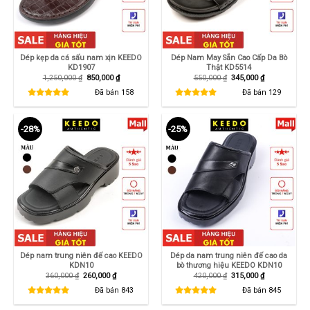
Dép kẹp da cá sấu nam xịn KEEDO
Dép Nam May Sẵn Cao Cấp Da Bò
KD1907
Thật KD5514
Giá
Giá
Giá
Giá
1,250,000
₫
850,000
₫
550,000
₫
345,000
₫
gốc
hiện
gốc
hiện
là:
tại
là:
tại
Đã bán
158
Đã bán
129
1,250,000 ₫.
là:
550,000 ₫.
là:
850,000 ₫.
345,000 ₫.
-28%
-25%
Dép nam trung niên đế cao KEEDO
Dép da nam trung niên đế cao da
KDN10
bò thương hiệu KEEDO KDN10
Giá
Giá
Giá
Giá
360,000
₫
260,000
₫
420,000
₫
315,000
₫
gốc
hiện
gốc
hiện
là:
tại
là:
tại
Đã bán
843
Đã bán
845
360,000 ₫.
là:
420,000 ₫.
là:
260,000 ₫.
315,000 ₫.