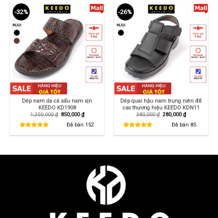
-32%
-26%
Dép nam da cá sấu nam xịn
Dép quai hậu nam trung niên đế
KEEDO KD1908
cao thương hiệu KEEDO KDN11
Giá
Giá
Giá
Giá
1,250,000
₫
850,000
₫
380,000
₫
280,000
₫
gốc
hiện
gốc
hiện
là:
tại
là:
tại
Đã bán
152
Đã bán
85
1,250,000 ₫.
là:
380,000 ₫.
là:
850,000 ₫.
280,000 ₫.