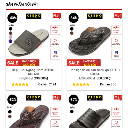
SẢN PHẨM NỔI BẬT
-40%
-34%
Dép Quai Ngang Nam KEEDO-
Dép kẹp da cá sấu nam xịn KEEDO
KD0604
KDCS1
Giá
Giá
Giá
Giá
480,000
₫
290,000
₫
1,290,000
₫
850,000
₫
gốc
hiện
gốc
hiện
là:
tại
là:
tại
Đã bán
2124
Đã bán
256
480,000 ₫.
là:
1,290,000 ₫.
là:
290,000 ₫.
850,000 ₫.
-32%
-37%