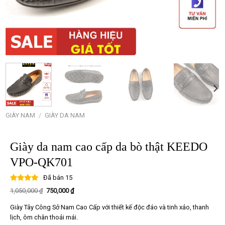
GIÀY NAM
/
GIÀY DA NAM
Giày da nam cao cấp da bò thật KEEDO
VPO-QK701
Đã bán
15
Giá
Giá
1,050,000
₫
750,000
₫
gốc
hiện
là:
tại
Giày Tây Công Sở Nam Cao Cấp với thiết kế độc đáo và tinh xảo, thanh
1,050,000 ₫.
là:
750,000 ₫.
lịch, ôm chân thoải mái.