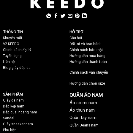
THÔNG TIN
HỖ TRỢ
Khuyến mãi
C
âu hỏi
Về KEEDO
Đổi trả và bảo hành
Chính sách đại lý
Chính sách bảo mật
Tuyển dụng
Hướng dẫn mua hàng
Liên hệ
Hướng dẫn thanh toán
Blog giày dép da
Chính sách vận chuyển
Hướng dẫn chọn size
SẢN PHẨM
QUẦN ÁO NAM
Giày da nam
Áo sơ mi nam
Dép kẹp nam
Áo thun nam
Dép quai ngang nam
Quần tây nam
Sandal
Giày sneaker nam
Quần Jeans nam
Phụ kiện