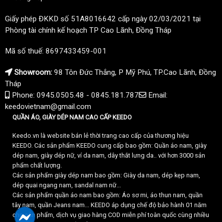
Giấy phép ĐKKD số 51A8016642 cấp ngày 02/03/2021 tại
Phòng tài chính kế hoạch TP Cao Lãnh, Đồng Tháp
Mã số thuế: 8697433459-001
Showroom:
98 Tôn Đức Thắng, P Mỹ Phú, TP.Cao Lãnh, Đồng
Tháp
Phone: 0945.0505.48 - 0845.181.787
Email:
keedovietnam@gmail.com
QUẦN ÁO, GIÀY DÉP NAM CAO CẤP KEEDO
Keedo.vn là website bán lẻ thời trang cao cấp của thương hiệu
KEEDO. Các sản phẩm KEEDO cung cấp bao gồm: Quần áo nam, giày
dép nam, giày dép nữ, ví da nam, dây thắt lưng da.. với hơn 3000 sản
phẩm chất lượng.
Các sản phẩm giày dép nam bao gồm: Giày da nam, dép kẹp nam,
dép quai ngang nam, sandal nam nữ...
Các sản phẩm quần áo nam bao gồm: Áo sơ mi, áo thun nam, quần
tây nam, quần Jeans nam... KEEDO áp dụng chế độ bảo hành 01 năm
cho sản phẩm, dịch vụ giao hàng COD miễn phí toàn quốc cùng nhiều