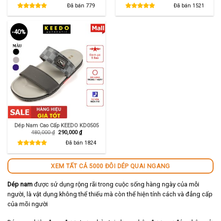
là:
tại
là:
tại
Đã bán
779
Đã bán
1521
550,000 ₫.
là:
550,000 ₫.
là:
290,000 ₫.
345,000 ₫.
-40%
Dép Nam Cao Cấp KEEDO KD0505
Giá
Giá
480,000
₫
290,000
₫
gốc
hiện
là:
tại
Đã bán
1824
480,000 ₫.
là:
290,000 ₫.
XEM TẤT CẢ 5000 ĐÔI DÉP QUAI NGANG
Dép nam
được sử dụng rộng rãi trong cuộc sống hàng ngày của mỗi
người, là vật dụng không thể thiếu mà còn thể hiện tính cách và đẳng cấp
của mõi người