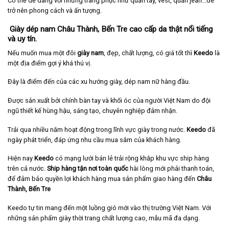
Có thể dễ dàng với những trang phục như quần tây, vest, quần jean…để
trở nên phong cách và ấn tượng.
Giày dép nam Châu Thành, Bến Tre cao cấp da thật nổi tiếng
và uy tín.
Nếu muốn mua một đôi
giày nam
, đẹp, chất lượng, có giá tốt thì
Keedo
là
một địa điểm gợi ý khá thú vị.
Đây là điểm đến của các xu hướng giày, dép nam nữ hàng đầu.
Được sản xuất bởi chính bàn tay và khối óc của người Việt Nam do đội
ngũ thiết kế hùng hậu, sáng tạo, chuyên nghiệp đảm nhận.
Trải qua nhiều năm hoạt động trong lĩnh vực giày trong nước.
Keedo
đã
ngày phát triển, đáp ứng nhu cầu mua sắm của khách hàng.
Hiện nay
Keedo
có mạng lưới bán lẻ trải rộng khắp khu vực ship hàng
trên cả nước.
Ship hàng tận nơi toàn quốc
hài lòng mới phải thanh toán,
để đảm bảo quyền lợi khách hàng mua sản phẩm giao hàng đến
Châu
Thành,
Bến Tre
Keedo tự tin mang đến một luồng gió mới vào thị trường Việt Nam. Với
những sản phẩm giày thời trang chất lượng cao, mẫu mã đa dạng.