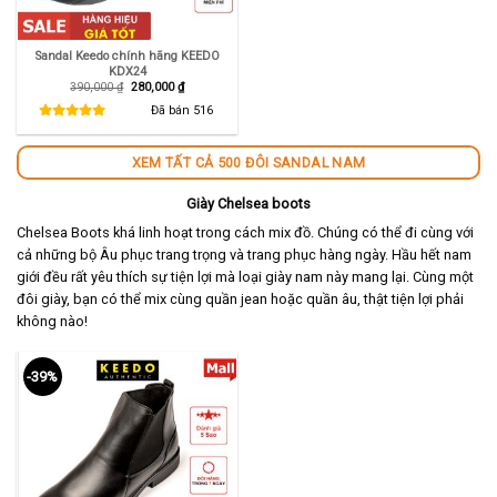
Sandal Keedo chính hãng KEEDO
KDX24
Giá
Giá
390,000
₫
280,000
₫
gốc
hiện
là:
tại
Đã bán
516
390,000 ₫.
là:
280,000 ₫.
XEM TẤT CẢ 500 ĐÔI SANDAL NAM
Giày Chelsea boots
Chelsea Boots khá linh hoạt trong cách mix đồ. Chúng có thể đi cùng với
cả những bộ Âu phục trang trọng và trang phục hàng ngày. Hầu hết nam
giới đều rất yêu thích sự tiện lợi mà loại giày nam này mang lại. Cùng một
đôi giày, bạn có thể mix cùng quần jean hoặc quần âu, thật tiện lợi phải
không nào!
-39%