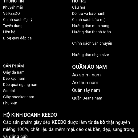
THÔNG TIN
HỖ TRỢ
Khuyến mãi
C
âu hỏi
Về KEEDO
Đổi trả và bảo hành
Chính sách đại lý
Chính sách bảo mật
Tuyển dụng
Hướng dẫn mua hàng
Liên hệ
Hướng dẫn thanh toán
Blog giày dép da
Chính sách vận chuyển
Hướng dẫn chọn size
SẢN PHẨM
QUẦN ÁO NAM
Giày da nam
Áo sơ mi nam
Dép kẹp nam
Áo thun nam
Dép quai ngang nam
Quần tây nam
Sandal
Giày sneaker nam
Quần Jeans nam
Phụ kiện
HỘ KINH DOANH KEEDO
Các sản phẩm giày dép
KEEDO
được làm từ
da bò
thật nguyên
miếng 100%, chất liệu da mềm mại, dẻo dai, bền, đẹp, sang trọng
và đẳng cấp