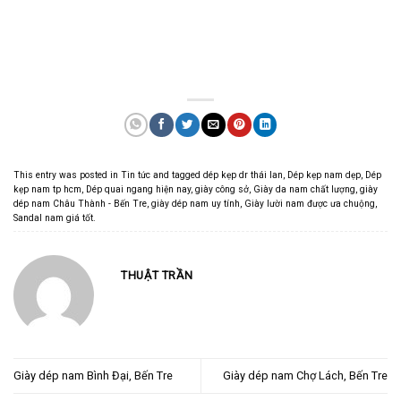
This entry was posted in
Tin tức
and tagged
dép kẹp dr thái lan
,
Dép kẹp nam dẹp
,
Dép
kẹp nam tp hcm
,
Dép quai ngang hiện nay
,
giày công sở
,
Giày da nam chất lượng
,
giày
dép nam Châu Thành - Bến Tre
,
giày dép nam uy tính
,
Giày lười nam được ưa chuộng
,
Sandal nam giá tốt
.
THUẬT TRẦN
Giày dép nam Bình Đại, Bến Tre
Giày dép nam Chợ Lách, Bến Tre