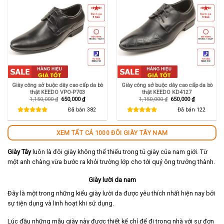
Giày công sở buộc dây cao cấp da bò
Giày công sở buộc dây cao cấp da bò
thật KEEDO VPO-P703
thật KEEDO KD4127
Giá
Giá
Giá
Giá
1,150,000
₫
650,000
₫
1,150,000
₫
650,000
₫
gốc
hiện
gốc
hiện
là:
tại
là:
tại
Đã bán
382
Đã bán
122
1,150,000 ₫.
là:
1,150,000 ₫.
là:
650,000 ₫.
650,000 ₫.
XEM TẤT CẢ 1000 ĐÔI GIÀY TÂY NAM
Giày Tây
luôn là đôi giày không thể thiếu trong tủ giày của nam giới. Từ
một anh chàng vừa bước ra khỏi trường lớp cho tới quý ông trưởng thành.
Giày lười da nam
Đây là một trong những kiểu giày lười da được yêu thích nhất hiện nay bởi
sự tiện dụng và linh hoạt khi sử dụng.
Lúc đầu những mẫu giày này được thiết kế chỉ để đi trong nhà với sự đơn