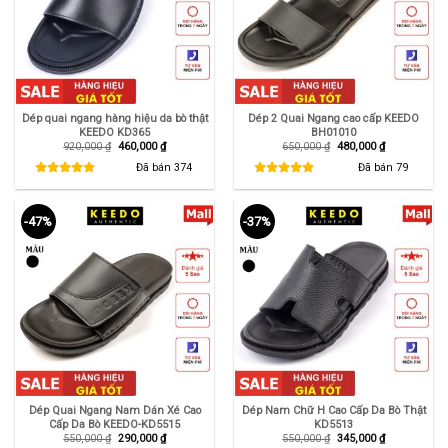
Dép quai ngang hàng hiệu da bò thật
Dép 2 Quai Ngang cao cấp KEEDO
KEEDO KD365
BH01010
Giá
Giá
Giá
Giá
920,000
₫
460,000
₫
650,000
₫
480,000
₫
gốc
hiện
gốc
hiện
là:
tại
là:
tại
Đã bán
374
Đã bán
79
920,000 ₫.
là:
650,000 ₫.
là:
460,000 ₫.
480,000 ₫.
-47%
-37%
Dép Quai Ngang Nam Dán Xé Cao
Dép Nam Chữ H Cao Cấp Da Bò Thật
Cấp Da Bò KEEDO-KD5515
KD5513
Giá
Giá
Giá
Giá
550,000
₫
290,000
₫
550,000
₫
345,000
₫
gốc
hiện
gốc
hiện