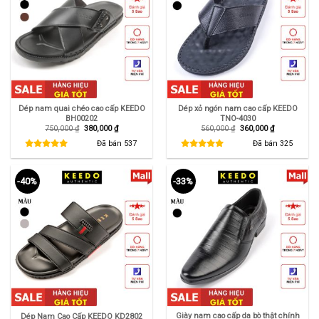
Dép nam quai chéo cao cấp KEEDO
Dép xỏ ngón nam cao cấp KEEDO
BH00202
TNO-4030
Giá
Giá
Giá
Giá
750,000
₫
380,000
₫
560,000
₫
360,000
₫
gốc
hiện
gốc
hiện
là:
tại
là:
tại
Đã bán
537
Đã bán
325
750,000 ₫.
là:
560,000 ₫.
là:
380,000 ₫.
360,000 ₫.
-40%
-33%
Giày nam cao cấp da bò thật chính
Dép Nam Cao Cấp KEEDO KD2802