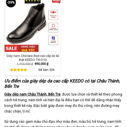
-39%
Giày nam Chelsea Boot cao cấp da bò
thật KEEDO TN-D10
Giá
Giá
1,450,000
₫
890,000
₫
gốc
hiện
là:
tại
Đã bán
536
1,450,000 ₫.
là:
890,000 ₫.
Ưu điểm của giày dép da cao cấp KEEDO có tại Châu Thành,
Bến Tre
Giày dép nam Châu Thành, Bến Tre
.
được lựa chọn và thiết kế theo phong
cách trẻ trung, nam tính và hiện đại là điều bạn có thể dễ dàng nhận thấy
trong thiết kế này. Đặc biệt giày được may đo thủ công, nên đường may
chắc chắn, tỉ mỉ.
Sử dụng các gam màu chủ đạo như màu đen, màu bò trẻ trung, nam tính.