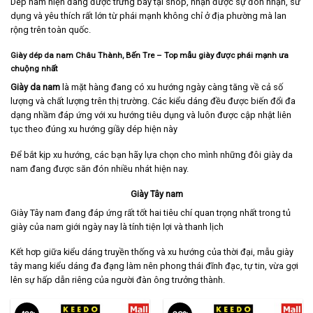
Dép nam hiện đang được trưng bày tại shop, nhận được sự đón nhận, sử
dụng và yêu thích rất lớn từ phái mạnh không chỉ ở địa phường mà lan
rộng trên toàn quốc.
Giày dép da nam Châu Thành, Bến Tre
– Top mẫu giày được phái mạnh ưa
chuộng nhất
Giày da nam
là mặt hàng đang có xu hướng ngày càng tăng về cả số
lượng và chất lượng trên thị trường. Các kiểu dáng đều được biến đổi đa
dạng nhầm đáp ứng với xu hướng tiêu dụng và luôn được cập nhật liên
tục theo đúng xu hướng giầy dép hiện này
Để bắt kịp xu hướng, các bạn hãy lựa chọn cho mình những đôi giày da
nam đang được săn đón nhiều nhát hiện nay.
Giày Tây nam
Giày Tây nam
đang đáp ứng rất tốt hai tiêu chí quan trọng nhất trong tủ
giày của nam giới ngày nay là tính tiện lợi và thanh lịch
Kết hơp giữa kiểu dáng truyền thống và xu hướng của thời đại, mẫu giày
tây mang kiểu dáng đa đạng làm nên phong thái đĩnh đạc, tự tin, vừa gợi
lên sự hấp dẫn riêng của người đàn ông trưởng thành.