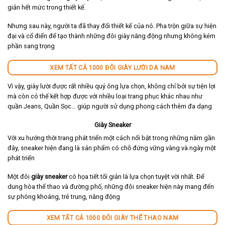
giản hết mức trong thiết kế.
Nhưng sau này, người ta đã thay đổi thiết kế của nó. Pha trộn giữa sự hiện
đại và cổ điển để tạo thành những đôi giày năng động nhưng không kém
phần sang trọng
XEM TẤT CẢ 1000 ĐÔI GIÀY LƯỜI DA NAM
Vì vậy, giày lười được rất nhiều quý ông lựa chọn, không chỉ bởi sự tiện lợi
mà còn có thể kết hợp được với nhiều loại trang phục khác nhau như
quần Jeans, Quần Sọc… giúp người sử dụng phong cách thêm đa dạng
Giày Sneaker
Với xu hướng thời trang phát triển một cách nổi bật trong những năm gần
đây, sneaker hiện đang là sản phẩm có chỗ đứng vững vàng và ngày một
phát triển
Một đôi
giày sneaker
có họa tiết tối giản là lựa chọn tuyệt vời nhất. Để
dung hòa thể thao và đường phố, những đôi sneaker hiện này mang đến
sự phóng khoáng, trẻ trung, năng động
XEM TẤT CẢ 1000 ĐÔI GIÀY THỂ THAO NAM