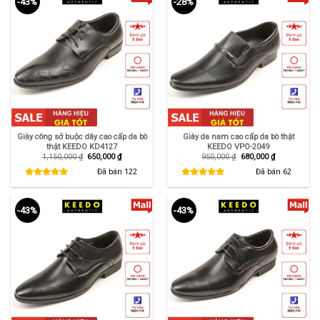
-43%
-28%
Giày công sở buộc dây cao cấp da bò
Giày da nam cao cấp da bò thật
thật KEEDO KD4127
KEEDO VPO-2049
Giá
Giá
Giá
Giá
1,150,000
₫
650,000
₫
950,000
₫
680,000
₫
gốc
hiện
gốc
hiện
là:
tại
là:
tại
Đã bán
122
Đã bán
62
1,150,000 ₫.
là:
950,000 ₫.
là:
650,000 ₫.
680,000 ₫.
-43%
-43%