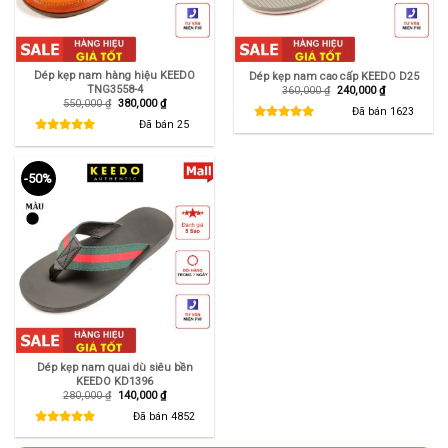
Dép kẹp nam hàng hiệu KEEDO
Dép kẹp nam cao cấp KEEDO D25
TNG3558-4
Giá
Giá
360,000
₫
240,000
₫
gốc
hiện
Giá
Giá
550,000
₫
380,000
₫
là:
tại
Đã bán
1623
gốc
hiện
360,000 ₫.
là:
là:
tại
Đã bán
25
240,000 ₫.
550,000 ₫.
là:
380,000 ₫.
-50%
Dép kẹp nam quai dù siêu bền
KEEDO KD1396
Giá
Giá
280,000
₫
140,000
₫
gốc
hiện
là:
tại
Đã bán
4852
280,000 ₫.
là:
140,000 ₫.