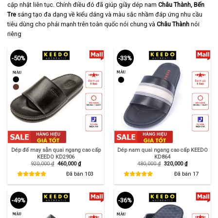
cập nhật liên tục. Chính điều đó đã giúp giầy dép nam
Châu Thành, Bến
Tre
sáng tạo đa dạng về kiểu dáng và màu sắc nhầm đáp ứng nhu cầu
tiêu dùng cho phái mạnh trên toàn quốc nói chung và
Châu Thành
nói
riêng
-50%
-33%
Dép đế may sẵn quai ngang cao cấp
Dép nam quai ngang cao cấp KEEDO
KEEDO KD2906
KD864
Giá
Giá
Giá
Giá
920,000
₫
460,000
₫
480,000
₫
320,000
₫
gốc
hiện
gốc
hiện
là:
tại
là:
tại
Đã bán
103
Đã bán
17
920,000 ₫.
là:
480,000 ₫.
là:
460,000 ₫.
320,000 ₫.
-49%
-36%