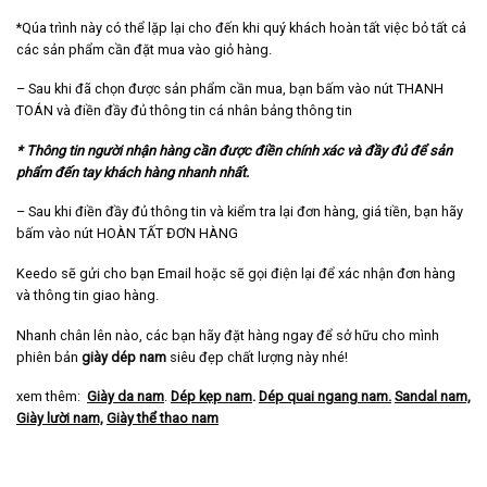
*Qúa trình này có thể lặp lại cho đến khi quý khách hoàn tất việc bỏ tất cả
các sản phẩm cần đặt mua vào giỏ hàng.
– Sau khi đã chọn được sản phẩm cần mua, bạn bấm vào nút THANH
TOÁN và điền đầy đủ thông tin cá nhân bảng thông tin
* Thông tin người nhận hàng cần được điền chính xác và đầy đủ để sản
phẩm đến tay khách hàng nhanh nhất.
– Sau khi điền đầy đủ thông tin và kiểm tra lại đơn hàng, giá tiền, bạn hãy
bấm vào nút HOÀN TẤT ĐƠN HÀNG
Keedo sẽ gửi cho bạn Email hoặc sẽ gọi điện lại để xác nhận đơn hàng
và thông tin giao hàng.
Nhanh chân lên nào, các bạn hãy đặt hàng ngay để sở hữu cho mình
phiên bản
giày dép nam
siêu đẹp chất lượng này nhé!
xem thêm:
Giày da nam
.
Dép kẹp nam
.
Dép quai ngang nam
.
Sandal nam,
Giày lười nam,
Giày thể thao nam