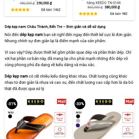
hãng KEEDO TN-5144
Giá
Giá
480,000
₫
290,000
₫
gốc
hiện
Giá
Giá
860,000
₫
580,000
₫
là:
tại
Đã bán
1462
gốc
hiện
480,000 ₫.
là:
là:
tại
Đã bán
982
290,000 ₫.
860,000 ₫.
là:
580,000 ₫.
Dép kẹp nam Châu Thành, Bến Tre
– Đơn giản và dễ sử dụng
Nói đến
dép kẹp nam
bạn sẽ nghĩ đến ngay đến thiết kế cực kì đơn giản.
Nhưng chính sự đơn giản lại là điểm mạnh của sản phẩm.
Vì sao vậy? Dép được thiết kế gồm phần quai dép và phần thân dép. Chỉ
với hai phần cơ bản này, đã mang lại cho phái mạnh những đôi dép vô
cùng phong phú đa dạng về kiểu dáng và màu sắc.
Dép kẹp nam
có rất nhiều kiểu dáng khác nhau. Chất lượng cũng khác
nhau từ đơn giản là nhựa và cao su, đến chất lượng cao cấp hơn là da bò
thật đã được qua xử lý.
-31%
-33%