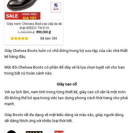
Giày nam Chelsea Boot cao cấp da bò
thật KEEDO TN-D10
Giá
Giá
1,450,000
₫
890,000
₫
gốc
hiện
là:
tại
Đã bán
536
1,450,000 ₫.
là:
890,000 ₫.
Giày Chelsea Boots luôn có chỗ đứng trong bộ sưu tập của các nhà thiết
kế hàng đầu.
Một đôi Chelsea Boots có phần đế dày sẽ là lựa chọn tuyệt vời cho bạn
trong bất cứ hoàn cảnh nào.
Giày cao cổ
Với sự lịch lãm, nam tính trong từng thiết kế, giày cao cổ vẫn là một món
đồ không thể bỏ qua trong việc tạo dựng phong cách thời trang cho phái
mạnh.
Giày Boots rất đa dạng về mặt kiểu dáng và màu sắc, giúp người dùng
dễ dàng thích ứng với nhiều loại thời tiết.