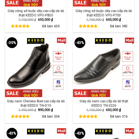
Giày công sở buộc dây cao cấp da bò
Giày công sở buộc dây cao cấp da bò
thật KEEDO VPO-P820
thật KEEDO VPO-P703
Giá
Giá
Giá
Giá
1,150,000
₫
650,000
₫
1,150,000
₫
650,000
₫
gốc
hiện
gốc
hiện
là:
tại
là:
tại
Đã bán
635
Đã bán
382
1,150,000 ₫.
là:
1,150,000 ₫.
là:
650,000 ₫.
650,000 ₫.
-39%
-43%
Giày nam Chelsea Boot cao cấp da bò
Giày da nam cao cấp da bò thật
thật KEEDO TN-D10
KEEDO TN-2226
Giá
Giá
Giá
Giá
1,450,000
₫
890,000
₫
1,150,000
₫
650,000
₫
gốc
hiện
gốc
hiện
là:
tại
là:
tại
Đã bán
536
Đã bán
316
1,450,000 ₫.
là:
1,150,000 ₫.
là:
890,000 ₫.
650,000 ₫.
-43%
-43%