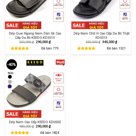
Dép Quai Ngang Nam Dán Xé Cao
Dép Nam Chữ H Cao Cấp Da Bò Thật
Cấp Da Bò KEEDO-KD5515
KD5513
Giá
Giá
Giá
Giá
550,000
₫
290,000
₫
550,000
₫
345,000
₫
gốc
hiện
gốc
hiện
là:
tại
là:
tại
Đã bán
779
Đã bán
1521
550,000 ₫.
là:
550,000 ₫.
là:
290,000 ₫.
345,000 ₫.
-40%
Dép Nam Cao Cấp KEEDO KD0505
Giá
Giá
480,000
₫
290,000
₫
gốc
hiện
là:
tại
Đã bán
1824
480,000 ₫.
là: