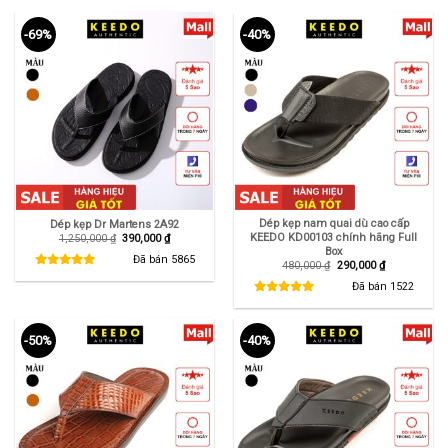
-69%
-40%
Dép kẹp nam quai dù cao cấp
Dép kẹp Dr Martens 2A92
KEEDO KD00103 chính hãng Full
Giá
Giá
1,250,000
₫
390,000
₫
gốc
hiện
Box
là:
tại
Đã bán
5865
Giá
Giá
480,000
₫
290,000
₫
1,250,000 ₫.
là:
gốc
hiện
390,000 ₫.
là:
tại
Đã bán
1522
480,000 ₫.
là:
290,000 ₫.
-50%
-40%