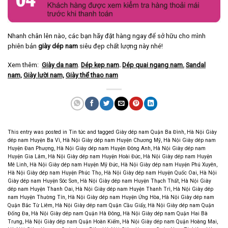
Nhanh chân lên nào, các bạn hãy đặt hàng ngay để sở hữu cho mình
phiên bản
giày dép nam
siêu đẹp chất lượng này nhé!
Xem thêm:
Giày da nam
.
Dép kẹp nam
.
Dép quai ngang nam
.
Sandal
nam,
Giày lười nam,
Giày thể thao nam
This entry was posted in
Tin tức
and tagged
Giày dép nam Quận Ba Đình
,
Hà Nội Giày
dép nam Huyện Ba Vì
,
Hà Nội Giày dép nam Huyện Chương Mỹ
,
Hà Nội Giày dép nam
Huyện Đan Phượng
,
Hà Nội Giày dép nam Huyện Đông Anh
,
Hà Nội Giày dép nam
Huyện Gia Lâm
,
Hà Nội Giày dép nam Huyện Hoài Đức
,
Hà Nội Giày dép nam Huyện
Mê Linh
,
Hà Nội Giày dép nam Huyện Mỹ Đức
,
Hà Nội Giày dép nam Huyện Phú Xuyên
,
Hà Nội Giày dép nam Huyện Phúc Thọ
,
Hà Nội Giày dép nam Huyện Quốc Oai
,
Hà Nội
Giày dép nam Huyện Sóc Sơn
,
Hà Nội Giày dép nam Huyện Thạch Thất
,
Hà Nội Giày
dép nam Huyện Thanh Oai
,
Hà Nội Giày dép nam Huyện Thanh Trì
,
Hà Nội Giày dép
nam Huyện Thường Tín
,
Hà Nội Giày dép nam Huyện Ứng Hòa
,
Hà Nội Giày dép nam
Quận Bắc Từ Liêm
,
Hà Nội Giày dép nam Quận Cầu Giấy
,
Hà Nội Giày dép nam Quận
Đống Đa
,
Hà Nội Giày dép nam Quận Hà Đông
,
Hà Nội Giày dép nam Quận Hai Bà
Trưng
,
Hà Nội Giày dép nam Quận Hoàn Kiếm
,
Hà Nội Giày dép nam Quận Hoàng Mai
,