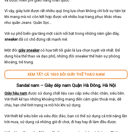
và được miễn phí giao hàng toàn quốc.
Vì vậy, giày lười được rất nhiều quý ông lựa chọn không chỉ bởi sự tiện lợi
khi mang mà nó còn kết hợp được với nhiều loại trang phục khác nhau
như quần Jeans. Quần Sọc…
Với sự phổ biến gia tăng một cách nổi bật trong những năm gần đây,
sneaker
đã có chỗ đứng rất mạnh mẽ.
Một đôi
giày sneaker
có họa tiết tối giản là lựa chọn tuyệt vời nhất. Để
dung hòa thể thao và dạo phố, những đôi sneaker thể hiện sự phóng
khoáng, trẻ trung.
XEM TẤT CẢ 1000 ĐÔI GIÀY THỂ THAO NAM
Sandal nam – Giày dép nam Quận Hà Đông, Hà Nội
Giày hậu nam
được sử dung chất liệu cao cấp siêu chắc chắn, siêu bền.
Với thiết kế tạo những khoảng trống mang đến cảm giác thoải mái, dễ
chịu, hạn chế tình trạng ra mồ hôi khi sử dụng.
Với thiết kế siêu bền và siêu độc đáo, bạn có thể sử dụng cả trời nắng lẫn
trời mưa, sử dụng cả những giờ đi chơi, đi hay hay đi làm đều được.