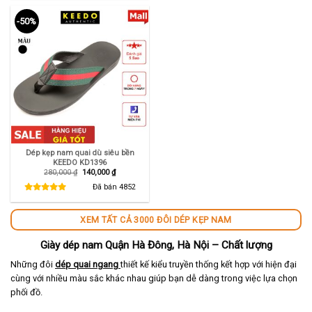
-50%
Dép kẹp nam quai dù siêu bền
KEEDO KD1396
Giá
Giá
280,000
₫
140,000
₫
gốc
hiện
là:
tại
Đã bán
4852
280,000 ₫.
là:
140,000 ₫.
XEM TẤT CẢ 3000 ĐÔI DÉP KẸP NAM
Giày dép nam Quận Hà Đông, Hà Nội – Chất lượng
Những đôi
dép quai ngang
thiết kế kiểu truyền thống kết hợp với hiện đại
cùng với nhiều màu sắc khác nhau giúp bạn dễ dàng trong việc lựa chọn
phối đồ.