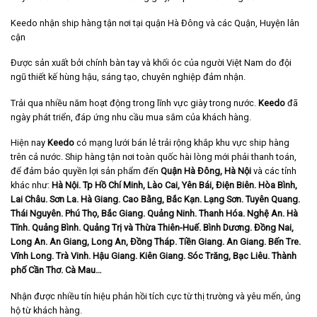
Keedo nhận ship hàng tận nơi tại quận Hà Đông và các Quận, Huyện lân
cận
Được sản xuất bởi chính bàn tay và khối óc của người Việt Nam do đội
ngũ thiết kế hùng hậu, sáng tạo, chuyên nghiệp đảm nhận.
Trải qua nhiều năm hoạt động trong lĩnh vực giày trong nước.
Keedo
đã
ngày phát triển, đáp ứng nhu cầu mua sắm của khách hàng.
Hiện nay
Keedo
có mạng lưới bán lẻ trải rộng khắp khu vực ship hàng
trên cả nước. Ship hàng tận nơi toàn quốc hài lòng mới phải thanh toán,
để đảm bảo quyền lợi sản phẩm đến
Quận Hà Đông, Hà Nội
và các tỉnh
khác như:
Hà Nội. Tp Hồ Chí Minh, Lào Cai, Yên Bái, Điện Biên. Hòa Bình,
Lai Châu. Sơn La. Hà Giang. Cao Bằng, Bắc Kạn. Lạng Sơn. Tuyên Quang.
Thái Nguyên. Phú Thọ, Bắc Giang. Quảng Ninh. Thanh Hóa. Nghệ An. Hà
Tĩnh. Quảng Bình. Quảng Trị và Thừa Thiên-Huế. Bình Dương. Đồng Nai,
Long An. An Giang, Long An, Đồng Tháp. Tiền Giang. An Giang. Bến Tre.
Vĩnh Long. Trà Vinh. Hậu Giang. Kiên Giang. Sóc Trăng, Bạc Liêu. Thành
phố Cần Thơ. Cà Mau…
Nhận được nhiều tín hiệu phản hồi tích cực từ thị trường và yêu mến, ủng
hộ từ khách hàng.