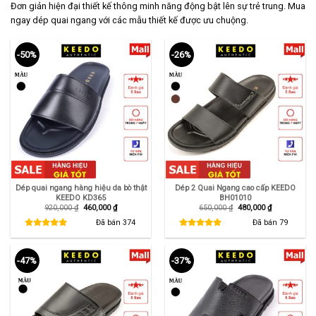
Đơn giản hiện đại thiết kế thông minh năng động bật lên sự trẻ trung. Mua
ngay dép quai ngang với các mẫu thiết kế được ưu chuộng.
-50%
-26%
Dép quai ngang hàng hiệu da bò thật
Dép 2 Quai Ngang cao cấp KEEDO
KEEDO KD365
BH01010
Giá
Giá
Giá
Giá
920,000
₫
460,000
₫
650,000
₫
480,000
₫
gốc
hiện
gốc
hiện
là:
tại
là:
tại
Đã bán
374
Đã bán
79
920,000 ₫.
là:
650,000 ₫.
là:
460,000 ₫.
480,000 ₫.
-47%
-37%