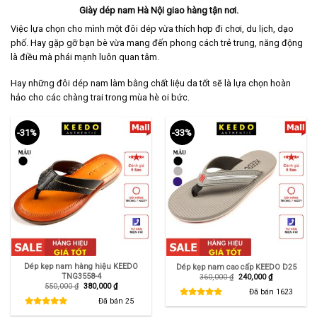
Giày dép nam Hà Nội giao hàng tận nơi.
Việc lựa chọn cho mình một đôi dép vừa thích hợp đi chơi, du lịch, dạo
phố. Hay gặp gỡ bạn bè vừa mang đến phong cách trẻ trung, năng động
là điều mà phái mạnh luôn quan tâm.
Hay những đôi dép nam làm bằng chất liệu da tốt sẽ là lựa chọn hoàn
hảo cho các chàng trai trong mùa hè oi bức.
-31%
-33%
Dép kẹp nam hàng hiệu KEEDO
Dép kẹp nam cao cấp KEEDO D25
TNG3558-4
Giá
Giá
360,000
₫
240,000
₫
gốc
hiện
Giá
Giá
550,000
₫
380,000
₫
là:
tại
Đã bán
1623
gốc
hiện
360,000 ₫.
là:
là:
tại
Đã bán
25
240,000 ₫.
550,000 ₫.
là:
380,000 ₫.