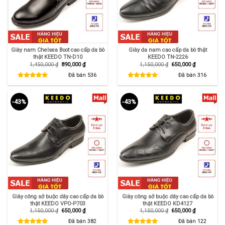
Giày nam Chelsea Boot cao cấp da bò
Giày da nam cao cấp da bò thật
thật KEEDO TN-D10
KEEDO TN-2226
Giá
Giá
Giá
Giá
1,450,000
₫
890,000
₫
1,150,000
₫
650,000
₫
gốc
hiện
gốc
hiện
là:
tại
là:
tại
Đã bán
536
Đã bán
316
1,450,000 ₫.
là:
1,150,000 ₫.
là:
890,000 ₫.
650,000 ₫.
-43%
-43%
Giày công sở buộc dây cao cấp da bò
Giày công sở buộc dây cao cấp da bò
thật KEEDO VPO-P703
thật KEEDO KD4127
Giá
Giá
Giá
Giá
1,150,000
₫
650,000
₫
1,150,000
₫
650,000
₫
gốc
hiện
gốc
hiện
là:
tại
là:
tại
Đã bán
382
Đã bán
122