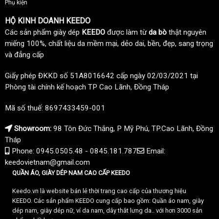
Phụ kiện
HỘ KINH DOANH KEEDO
Các sản phẩm giày dép
KEEDO
được làm từ
da bò
thật nguyên
miếng 100%, chất liệu da mềm mại, dẻo dai, bền, đẹp, sang trọng
và đẳng cấp
Giấy phép ĐKKD số 51A8016642 cấp ngày 02/03/2021 tại
Phòng tài chính kế hoạch TP Cao Lãnh, Đồng Tháp
Mã số thuế: 8697433459-001
Showroom:
98 Tôn Đức Thắng, P Mỹ Phú, TP.Cao Lãnh, Đồng
Tháp
Phone: 0945.0505.48 - 0845.181.787
Email:
keedovietnam@gmail.com
QUẦN ÁO, GIÀY DÉP NAM CAO CẤP KEEDO
Keedo.vn là website bán lẻ thời trang cao cấp của thương hiệu
KEEDO. Các sản phẩm KEEDO cung cấp bao gồm: Quần áo nam, giày
dép nam, giày dép nữ, ví da nam, dây thắt lưng da.. với hơn 3000 sản