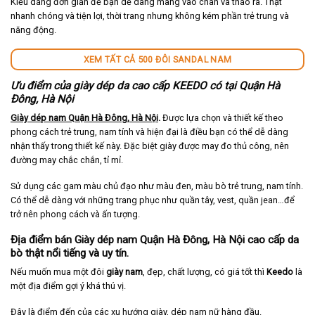
Kiểu dáng đơn giản để bạn dễ dàng mang vào chân và tháo ra. Thật
nhanh chóng và tiện lợi, thời trang nhưng không kém phần trẻ trung và
năng động.
XEM TẤT CẢ 500 ĐÔI SANDAL NAM
Ưu điểm của giày dép da cao cấp KEEDO có tại Quận Hà
Đông, Hà Nội
Giày dép nam Quận Hà Đông, Hà Nội
.
Được lựa chọn và thiết kế theo
phong cách trẻ trung, nam tính và hiện đại là điều bạn có thể dễ dàng
nhận thấy trong thiết kế này. Đặc biệt giày được may đo thủ công, nên
đường may chắc chắn, tỉ mỉ.
Sử dụng các gam màu chủ đạo như màu đen, màu bò trẻ trung, nam tính.
Có thể dễ dàng với những trang phục như quần tây, vest, quần jean…để
trở nên phong cách và ấn tượng.
Địa điểm bán Giày dép nam Quận Hà Đông, Hà Nội cao cấp da
bò thật nổi tiếng và uy tín.
Nếu muốn mua một đôi
giày nam
, đẹp, chất lượng, có giá tốt thì
Keedo
là
một địa điểm gợi ý khá thú vị.
Đây là điểm đến của các xu hướng giày, dép nam nữ hàng đầu.