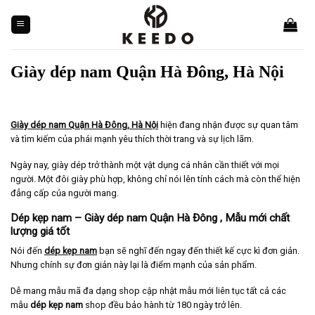
Skip
to
content
Giày dép nam Quận Hà Đông, Hà Nội
Giày dép nam Quận Hà Đông, Hà Nội
hiện đang nhận được sự quan tâm
và tìm kiếm của phái mạnh yêu thích thời trang và sự lịch lãm.
Ngày nay, giày dép trở thành một vật dụng cá nhân cần thiết với mọi
người. Một đôi giày phù hợp, không chỉ nói lên tính cách mà còn thể hiện
đẳng cấp của người mang.
Dép kẹp nam – Giày dép nam Quận Hà Đông , Mẫu mới chất
lượng giá tốt
Nói đến
dép kẹp nam
bạn sẽ nghĩ đến ngay đến thiết kế cực kì đơn giản.
Nhưng chính sự đơn giản này lại là điểm mạnh của sản phẩm.
Dễ mang mẫu mã đa dạng shop cập nhật mẫu mới liên tục tất cả các
mẫu
dép kẹp nam
shop đều bảo hành từ 180 ngày trở lên.