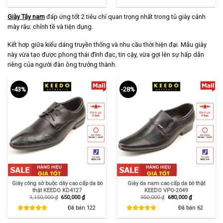
1,150,000 ₫.
là:
1,150,000 ₫.
là:
650,000 ₫.
650,000 ₫.
Giày Tây nam
đáp ứng tốt 2 tiêu chí quan trọng nhất trong tủ giày cánh
mày râu: chỉnh tề và tiện dụng.
Kết hơp giữa kiểu dáng truyền thống và nhu cầu thời hiện đại. Mẫu giày
này vừa tạo được phong thái đĩnh đạc, tin cậy, vừa gợi lên sự hấp dẫn
riêng của người đàn ông trưởng thành.
-43%
-28%
Giày công sở buộc dây cao cấp da bò
Giày da nam cao cấp da bò thật
thật KEEDO KD4127
KEEDO VPO-2049
Giá
Giá
Giá
Giá
1,150,000
₫
650,000
₫
950,000
₫
680,000
₫
gốc
hiện
gốc
hiện
là:
tại
là:
tại
Đã bán
122
Đã bán
62
1,150,000 ₫.
là:
950,000 ₫.
là:
650,000 ₫.
680,000 ₫.