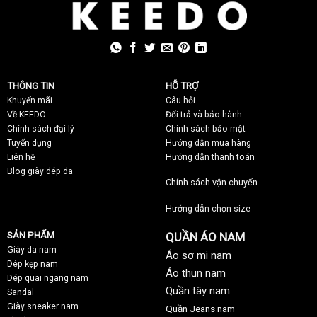
THÔNG TIN
HỖ TRỢ
Khuyến mãi
C
âu hỏi
Về KEEDO
Đổi trả và bảo hành
Chính sách đại lý
Chính sách bảo mật
Tuyển dụng
Hướng dẫn mua hàng
Liên hệ
Hướng dẫn thanh toán
Blog giày dép da
Chính sách vận chuyển
Hướng dẫn chọn size
SẢN PHẨM
QUẦN ÁO NAM
Giày da nam
Áo sơ mi nam
Dép kẹp nam
Áo thun nam
Dép quai ngang nam
Quần tây nam
Sandal
Giày sneaker nam
Quần Jeans nam