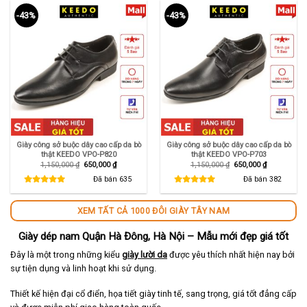
-43%
-43%
Giày công sở buộc dây cao cấp da bò
Giày công sở buộc dây cao cấp da bò
thật KEEDO VPO-P820
thật KEEDO VPO-P703
Giá
Giá
Giá
Giá
1,150,000
₫
650,000
₫
1,150,000
₫
650,000
₫
gốc
hiện
gốc
hiện
là:
tại
là:
tại
Đã bán
635
Đã bán
382
1,150,000 ₫.
là:
1,150,000 ₫.
là:
650,000 ₫.
650,000 ₫.
XEM TẤT CẢ 1000 ĐÔI GIÀY TÂY NAM
Giày dép nam Quận Hà Đông, Hà Nội – Mẫu mới đẹp giá tốt
Đây là một trong những kiểu
giày lười da
được yêu thích nhất hiện nay bởi
sự tiện dụng và linh hoạt khi sử dụng.
Thiết kế hiện đại cổ điển, họa tiết giày tinh tế, sang trọng, giá tốt đẳng cấp