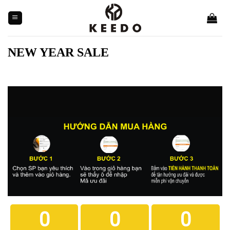
Skip
to
content
NEW YEAR SALE
0
0
0