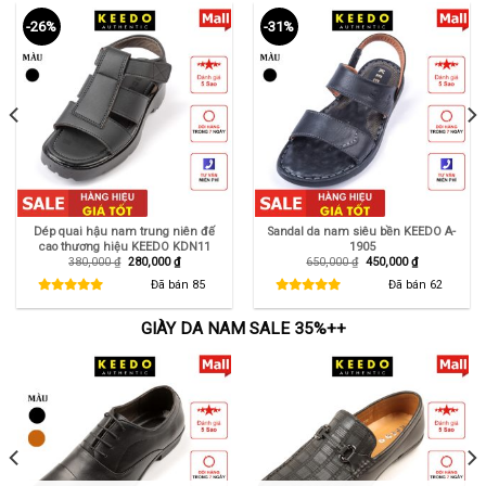
-26%
-31%
Dép quai hậu nam trung niên đế
Sandal da nam siêu bền KEEDO A-
cao thương hiệu KEEDO KDN11
1905
Giá
Giá
Giá
Giá
380,000
₫
280,000
₫
650,000
₫
450,000
₫
gốc
hiện
gốc
hiện
là:
tại
là:
tại
Đã bán
85
Đã bán
62
380,000 ₫.
là:
650,000 ₫.
là:
280,000 ₫.
450,000 ₫.
GIÀY DA NAM SALE 35%++