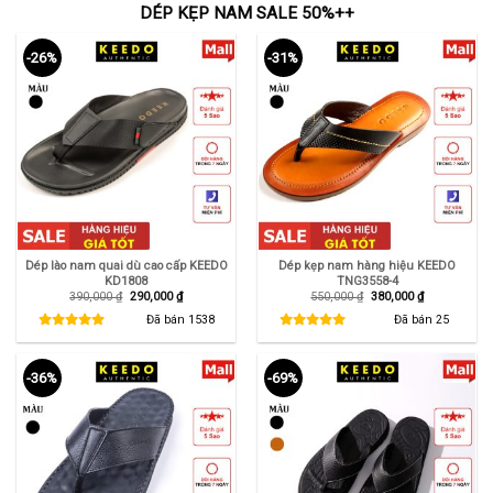
DÉP KẸP NAM SALE 50%++
-26%
-31%
Dép lào nam quai dù cao cấp KEEDO
Dép kẹp nam hàng hiệu KEEDO
KD1808
TNG3558-4
Giá
Giá
Giá
Giá
390,000
₫
290,000
₫
550,000
₫
380,000
₫
gốc
hiện
gốc
hiện
là:
tại
là:
tại
Đã bán
1538
Đã bán
25
390,000 ₫.
là:
550,000 ₫.
là:
290,000 ₫.
380,000 ₫.
-36%
-69%