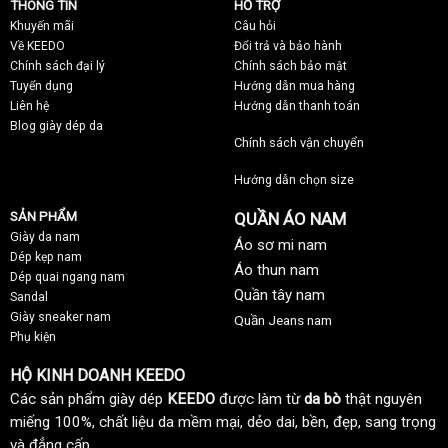
THÔNG TIN
HỖ TRỢ
Khuyến mãi
C
âu hỏi
Về KEEDO
Đổi trả và bảo hành
Chính sách đại lý
Chính sách bảo mật
Tuyển dụng
Hướng dẫn mua hàng
Liên hệ
Hướng dẫn thanh toán
Blog giày dép da
Chính sách vận chuyển
Hướng dẫn chọn size
SẢN PHẨM
QUẦN ÁO NAM
Giày da nam
Áo sơ mi nam
Dép kẹp nam
Áo thun nam
Dép quai ngang nam
Quần tây nam
Sandal
Giày sneaker nam
Quần Jeans nam
Phụ kiện
HỘ KINH DOANH KEEDO
Các sản phẩm giày dép
KEEDO
được làm từ
da bò
thật nguyên
miếng 100%, chất liệu da mềm mại, dẻo dai, bền, đẹp, sang trọng
và đẳng cấp