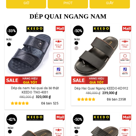
GIỜ
PHÚT
GIÂY
DÉP QUAI NGANG NAM
-33%
-50%
Dép da nam hai quai da bò thật
Dép Hai Quai Ngang KEEDO-KD912
KEEDO TNO-4031
Giá
Giá
480,000
₫
239,000
₫
gốc
hiện
Giá
Giá
480,000
₫
320,000
₫
là:
tại
Đã bán
2358
gốc
hiện
480,000 ₫.
là:
là:
tại
Đã bán
525
239,000 ₫.
480,000 ₫.
là:
320,000 ₫.
-42%
-50%