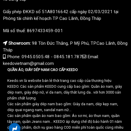
Giấy phép ĐKKD số 51A8016642 cấp ngày 02/03/2021 tại
Phòng tài chính kế hoạch TP Cao Lãnh, Đồng Tháp
Mã số thuế: 8697433459-001
Showroom:
98 Tôn Đức Thắng, P Mỹ Phú, TP.Cao Lãnh, Đồng
Tháp
Phone: 0945.0505.48 - 0845.181.787
Email:
keedovietnam@gmail.com
QUẦN ÁO, GIÀY DÉP NAM CAO CẤP KEEDO
Keedo.vn là website bán lẻ thời trang cao cấp của thương hiệu
KEEDO. Các sản phẩm KEEDO cung cấp bao gồm: Quần áo nam, giày
dép nam, giày dép nữ, ví da nam, dây thắt lưng da.. với hơn 3000 sản
phẩm chất lượng.
Các sản phẩm giày dép nam bao gồm: Giày da nam, dép kẹp nam,
dép quai ngang nam, sandal nam nữ...
Các sản phẩm quần áo nam bao gồm: Áo sơ mi, áo thun nam, quần
tây nam, quần Jeans nam... KEEDO áp dụng chế độ bảo hành 01 năm
cho sản phẩm, dịch vụ giao hàng COD miễn phí toàn quốc cùng nhiều