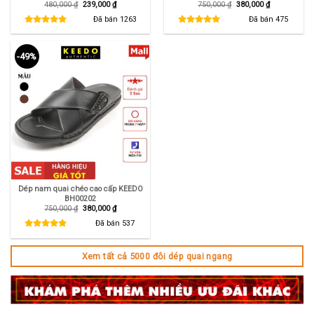
Giá
Giá
Giá
Giá
480,000
₫
239,000
₫
750,000
₫
380,000
₫
gốc
hiện
gốc
hiện
là:
tại
là:
tại
Đã bán
1263
Đã bán
475
480,000 ₫.
là:
750,000 ₫.
là:
239,000 ₫.
380,000 ₫.
-49%
Dép nam quai chéo cao cấp KEEDO
BH00202
Giá
Giá
750,000
₫
380,000
₫
gốc
hiện
là:
tại
Đã bán
537
750,000 ₫.
là:
380,000 ₫.
Xem tất cả 5000 đôi dép quai ngang