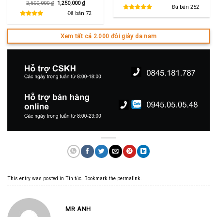
gốc
hiện
Giá
Giá
2,500,000
₫
1,250,000
₫
là:
tại
Đã bán
252
gốc
hiện
1,150,000 ₫.
là:
là:
tại
Đã bán
72
650,000 ₫.
2,500,000 ₫.
là:
1,250,000 ₫.
Xem tất cả 2.000 đôi giày da nam
This entry was posted in
Tin tức
. Bookmark the
permalink
.
MR ANH