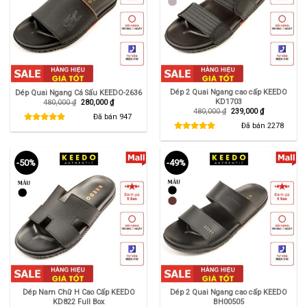
Dép 2 Quai Ngang cao cấp KEEDO
Dép Quai Ngang Cá Sấu KEEDO-2636
KD1703
Giá
Giá
480,000
₫
280,000
₫
gốc
hiện
Giá
Giá
480,000
₫
239,000
₫
là:
tại
Đã bán
947
gốc
hiện
480,000 ₫.
là:
là:
tại
Đã bán
2278
280,000 ₫.
480,000 ₫.
là:
239,000 ₫.
-50%
-49%
Dép Nam Chữ H Cao Cấp KEEDO
Dép 2 Quai Ngang cao cấp KEEDO
KD822 Full Box
BH00505