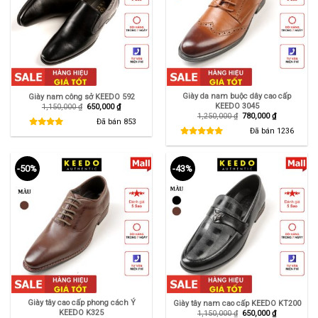
Giày da nam buộc dây cao cấp
Giày nam công sở KEEDO 592
KEEDO 3045
Giá
Giá
1,150,000
₫
650,000
₫
gốc
hiện
Giá
Giá
1,250,000
₫
780,000
₫
là:
tại
Đã bán
853
gốc
hiện
1,150,000 ₫.
là:
là:
tại
Đã bán
1236
650,000 ₫.
1,250,000 ₫.
là:
780,000 ₫.
-50%
-43%
Giày tây cao cấp phong cách Ý
Giày tây nam cao cấp KEEDO KT200
KEEDO K325
Giá
Giá
1,150,000
₫
650,000
₫