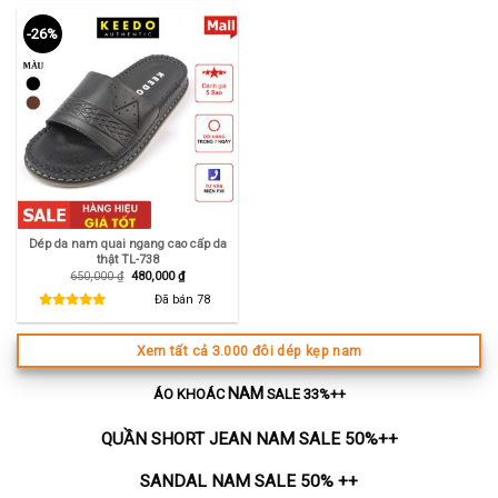
-26%
Dép da nam quai ngang cao cấp da
thật TL-738
Giá
Giá
650,000
₫
480,000
₫
gốc
hiện
là:
tại
Đã bán
78
650,000 ₫.
là:
480,000 ₫.
Xem tất cả 3.000 đôi dép kẹp nam
NAM
ÁO KHOÁC
SALE 33%++
QUẦN SHORT JEAN NAM SALE 50%++
SANDAL NAM SALE 50% ++