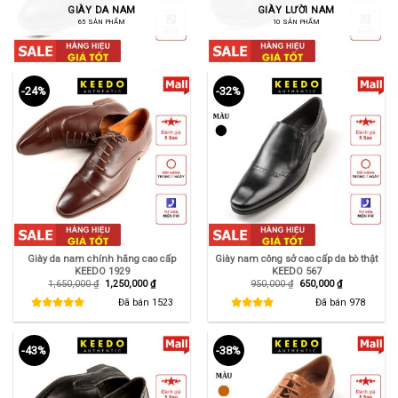
GIÀY DA NAM
GIÀY LƯỜI NAM
65 SẢN PHẨM
10 SẢN PHẨM
-24%
-32%
Giày da nam chính hãng cao cấp
Giày nam công sở cao cấp da bò thật
KEEDO 1929
KEEDO 567
Giá
Giá
Giá
Giá
1,650,000
₫
1,250,000
₫
950,000
₫
650,000
₫
gốc
hiện
gốc
hiện
là:
tại
là:
tại
Đã bán
1523
Đã bán
978
1,650,000 ₫.
là:
950,000 ₫.
là:
1,250,000 ₫.
650,000 ₫.
-43%
-38%