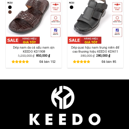
Dép nam da cá sấu nam xịn
Dép quai hậu nam trung niên đế
KEEDO KD1908
cao thương hiệu KEEDO KDN11
Giá
Giá
Giá
Giá
1,250,000
₫
850,000
₫
380,000
₫
280,000
₫
gốc
hiện
gốc
hiện
là:
tại
là:
tại
Đã bán
152
Đã bán
85
1,250,000 ₫.
là:
380,000 ₫.
là:
850,000 ₫.
280,000 ₫.