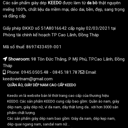
Các sản phẩm giày dép
KEEDO
được làm từ
da bò
thật nguyên
miếng 100%, chất liệu da mềm mại, dẻo dai, bền, đẹp, sang trọng
và đẳng cấp
Giấy phép ĐKKD số 51A8016642 cấp ngày 02/03/2021 tại
Phòng tài chính kế hoạch TP Cao Lãnh, Đồng Tháp
Mã số thuế: 8697433459-001
Showroom:
98 Tôn Đức Thắng, P Mỹ Phú, TP.Cao Lãnh, Đồng
Tháp
Phone: 0945.0505.48 - 0845.181.787
Email:
keedovietnam@gmail.com
QUẦN ÁO, GIÀY DÉP NAM CAO CẤP KEEDO
Keedo.vn là website bán lẻ thời trang cao cấp của thương hiệu
KEEDO. Các sản phẩm KEEDO cung cấp bao gồm: Quần áo nam, giày
dép nam, giày dép nữ, ví da nam, dây thắt lưng da.. với hơn 3000 sản
phẩm chất lượng.
Các sản phẩm giày dép nam bao gồm: Giày da nam, dép kẹp nam,
dép quai ngang nam, sandal nam nữ...