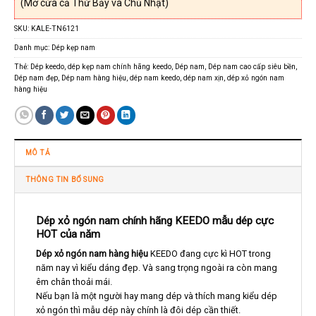
(Mở cửa cả Thứ Bảy và Chủ Nhật)
SKU:
KALE-TN6121
Danh mục:
Dép kẹp nam
Thẻ:
Dép keedo
,
dép kẹp nam chính hãng keedo
,
Dép nam
,
Dép nam cao cấp siêu bền
,
Dép nam đẹp
,
Dép nam hàng hiệu
,
dép nam keedo
,
dép nam xịn
,
dép xỏ ngón nam
hàng hiệu
MÔ TẢ
THÔNG TIN BỔ SUNG
Dép xỏ ngón nam chính hãng KEEDO mẫu dép cực
HOT của năm
Dép xỏ ngón nam hàng hiệu
KEEDO đang cực kì HOT trong
năm nay vì kiểu dáng đẹp. Và sang trọng ngoài ra còn mang
êm chân thoải mái.
Nếu bạn là một người hay mang dép và thích mang kiểu dép
xỏ ngón thì mẫu dép này chính là đôi dép cần thiết.