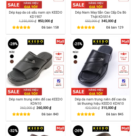
Dép kẹp da cá sấu nam xịn KEEDO
Dép Nam May Sẵn Cao Cấp Da Bò
KD1907
Thật KD5514
Giá
Giá
Giá
Giá
1,250,000
₫
850,000
₫
550,000
₫
345,000
₫
gốc
hiện
gốc
hiện
là:
tại
là:
tại
Đã bán
158
Đã bán
129
1,250,000 ₫.
là:
550,000 ₫.
là:
850,000 ₫.
345,000 ₫.
-28%
-25%
Dép nam trung niên đế cao KEEDO
Dép da nam trung niên đế cao da
KDN10
bò thương hiệu KEEDO KDN10
Giá
Giá
Giá
Giá
360,000
₫
260,000
₫
420,000
₫
315,000
₫
gốc
hiện
gốc
hiện
là:
tại
là:
tại
Đã bán
843
Đã bán
845
360,000 ₫.
là:
420,000 ₫.
là:
260,000 ₫.
315,000 ₫.
-32%
-26%