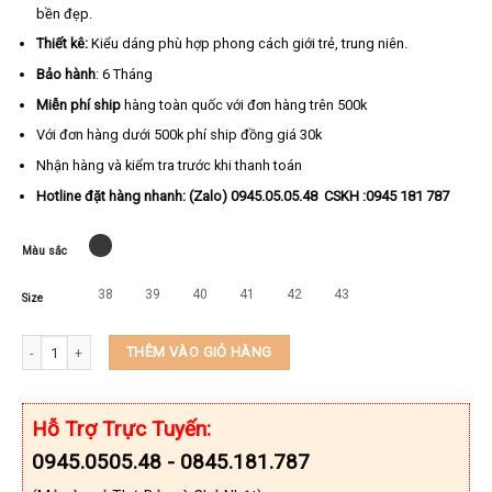
bền đẹp.
Thiết kê:
Kiểu dáng phù hợp phong cách giới trẻ, trung niên.
Bảo hành
: 6 Tháng
Miễn phí ship
hàng toàn quốc với đơn hàng trên 500k
Với đơn hàng dưới 500k phí ship đồng giá 30k
Nhận hàng và kiểm tra trước khi thanh toán
Hotline đặt hàng nhanh: (Zalo) 0945.05.05.48 CSKH :0945 181 787
Màu sắc
38
39
40
41
42
43
Size
Dép xỏ ngón nam hàng hiệu KEEDO TN6121 số lượng
THÊM VÀO GIỎ HÀNG
Hỗ Trợ Trực Tuyến:
0945.0505.48 - 0845.181.787