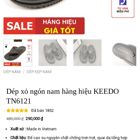
DÉP NAM
/
DÉP KẸP NAM
Dép xỏ ngón nam hàng hiệu KEEDO
TN6121
Đã bán
1852
Giá
Giá
480,000
₫
290,000
₫
gốc
hiện
là:
tại
Xuất xứ :
Made in Vietnam
480,000 ₫.
là:
290,000 ₫.
Chất liệu:
Đế cao su nguyên chất chống trơn trợt, quai da tổng hợp