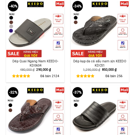
-40%
-34%
Dép Quai Ngang Nam KEEDO-
Dép kẹp da cá sấu nam xịn KEEDO
KD0604
KDCS1
Giá
Giá
Giá
Giá
480,000
₫
290,000
₫
1,290,000
₫
850,000
₫
gốc
hiện
gốc
hiện
là:
tại
là:
tại
Đã bán
2124
Đã bán
256
480,000 ₫.
là:
1,290,000 ₫.
là:
290,000 ₫.
850,000 ₫.
-32%
-37%