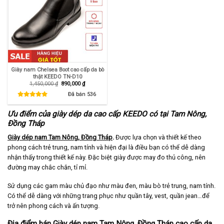
Giày nam Chelsea Boot cao cấp da bò
thật KEEDO TN-D10
Giá
Giá
1,450,000
₫
890,000
₫
gốc
hiện
là:
tại
Đã bán
536
1,450,000 ₫.
là:
890,000 ₫.
Ưu điểm của giày dép da cao cấp KEEDO có tại Tam Nông,
Đồng Tháp
Giày dép nam Tam Nông, Đồng Tháp
.
Được lựa chọn và thiết kế theo
phong cách trẻ trung, nam tính và hiện đại là điều bạn có thể dễ dàng
nhận thấy trong thiết kế này. Đặc biệt giày được may đo thủ công, nên
đường may chắc chắn, tỉ mỉ.
Sử dụng các gam màu chủ đạo như màu đen, màu bò trẻ trung, nam tính.
Có thể dễ dàng với những trang phục như quần tây, vest, quần jean…để
trở nên phong cách và ấn tượng.
Địa điểm bán Giày dép nam Tam Nông, Đồng Tháp cao cấp da