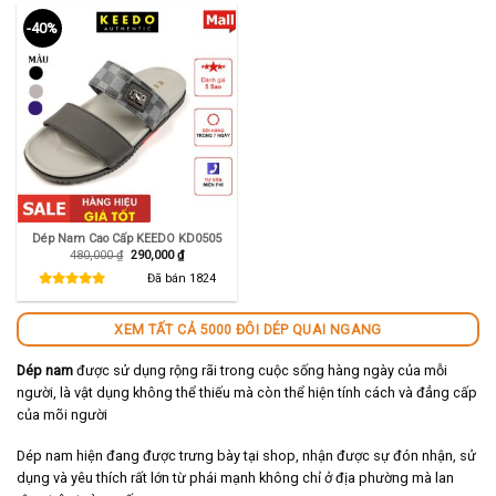
-40%
Dép Nam Cao Cấp KEEDO KD0505
Giá
Giá
480,000
₫
290,000
₫
gốc
hiện
là:
tại
Đã bán
1824
480,000 ₫.
là:
290,000 ₫.
XEM TẤT CẢ 5000 ĐÔI DÉP QUAI NGANG
Dép nam
được sử dụng rộng rãi trong cuộc sống hàng ngày của mỗi
người, là vật dụng không thể thiếu mà còn thể hiện tính cách và đẳng cấp
của mõi người
Dép nam hiện đang được trưng bày tại shop, nhận được sự đón nhận, sử
dụng và yêu thích rất lớn từ phái mạnh không chỉ ở địa phường mà lan