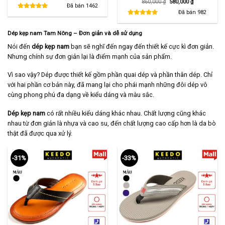
Giá
Giá
860,000
₫
580,000
₫
là:
tại
Đã bán
1462
gốc
hiện
480,000 ₫.
là:
là:
tại
Đã bán
982
290,000 ₫.
860,000 ₫.
là:
580,000 ₫.
Dép kẹp nam Tam Nông – Đơn giản và dễ sử dụng
Nói đến
dép kẹp nam
bạn sẽ nghĩ đến ngay đến thiết kế cực kì đơn giản.
Nhưng chính sự đơn giản lại là điểm mạnh của sản phẩm.
Vì sao vậy? Dép được thiết kế gồm phần quai dép và phần thân dép. Chỉ
với hai phần cơ bản này, đã mang lại cho phái mạnh những đôi dép vô
cùng phong phú đa dạng về kiểu dáng và màu sắc.
Dép kẹp nam
có rất nhiều kiểu dáng khác nhau. Chất lượng cũng khác
nhau từ đơn giản là nhựa và cao su, đến chất lượng cao cấp hơn là da bò
thật đã được qua xử lý.
-31%
-33%