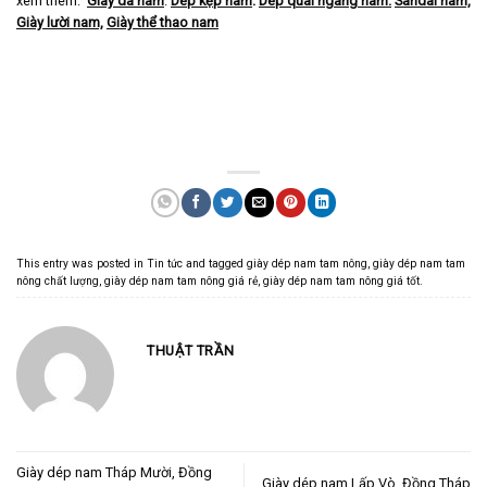
xem thêm:
Giày da nam
.
Dép kẹp nam
.
Dép quai ngang nam
.
Sandal nam,
Giày lười nam,
Giày thể thao nam
This entry was posted in
Tin tức
and tagged
giày dép nam tam nông
,
giày dép nam tam
nông chất lượng
,
giày dép nam tam nông giá rẻ
,
giày dép nam tam nông giá tốt
.
THUẬT TRẦN
Giày dép nam Tháp Mười, Đồng
Giày dép nam Lấp Vò, Đồng Tháp