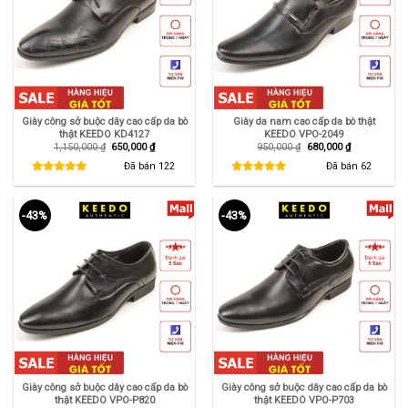
Giày công sở buộc dây cao cấp da bò
Giày da nam cao cấp da bò thật
thật KEEDO KD4127
KEEDO VPO-2049
Giá
Giá
Giá
Giá
1,150,000
₫
650,000
₫
950,000
₫
680,000
₫
gốc
hiện
gốc
hiện
là:
tại
là:
tại
Đã bán
122
Đã bán
62
1,150,000 ₫.
là:
950,000 ₫.
là:
650,000 ₫.
680,000 ₫.
-43%
-43%
Giày công sở buộc dây cao cấp da bò
Giày công sở buộc dây cao cấp da bò
thật KEEDO VPO-P820
thật KEEDO VPO-P703