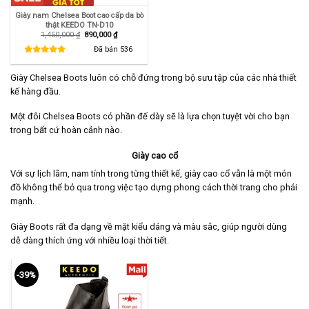
Giày nam Chelsea Boot cao cấp da bò
thật KEEDO TN-D10
Giá
Giá
1,450,000
₫
890,000
₫
gốc
hiện
là:
tại
Đã bán
536
1,450,000 ₫.
là:
890,000 ₫.
Giày Chelsea Boots luôn có chỗ đứng trong bộ sưu tập của các nhà thiết
kế hàng đầu.
Một đôi Chelsea Boots có phần đế dày sẽ là lựa chọn tuyệt vời cho bạn
trong bất cứ hoàn cảnh nào.
Giày cao cổ
Với sự lịch lãm, nam tính trong từng thiết kế, giày cao cổ vẫn là một món
đồ không thể bỏ qua trong việc tạo dựng phong cách thời trang cho phái
mạnh.
Giày Boots rất đa dạng về mặt kiểu dáng và màu sắc, giúp người dùng
dễ dàng thích ứng với nhiều loại thời tiết.
-39%