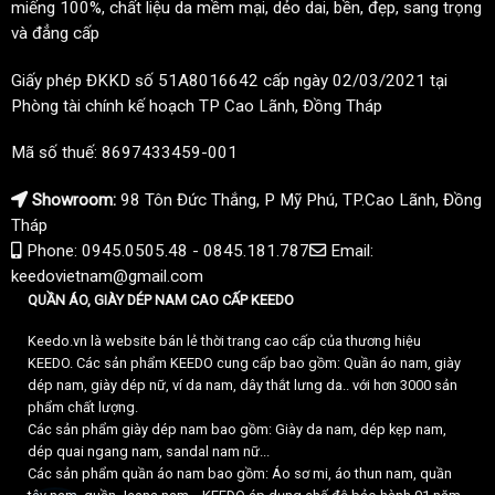
miếng 100%, chất liệu da mềm mại, dẻo dai, bền, đẹp, sang trọng
và đẳng cấp
Giấy phép ĐKKD số 51A8016642 cấp ngày 02/03/2021 tại
Phòng tài chính kế hoạch TP Cao Lãnh, Đồng Tháp
Mã số thuế: 8697433459-001
Showroom:
98 Tôn Đức Thắng, P Mỹ Phú, TP.Cao Lãnh, Đồng
Tháp
Phone: 0945.0505.48 - 0845.181.787
Email:
keedovietnam@gmail.com
QUẦN ÁO, GIÀY DÉP NAM CAO CẤP KEEDO
Keedo.vn là website bán lẻ thời trang cao cấp của thương hiệu
KEEDO. Các sản phẩm KEEDO cung cấp bao gồm: Quần áo nam, giày
dép nam, giày dép nữ, ví da nam, dây thắt lưng da.. với hơn 3000 sản
phẩm chất lượng.
Các sản phẩm giày dép nam bao gồm: Giày da nam, dép kẹp nam,
dép quai ngang nam, sandal nam nữ...
Các sản phẩm quần áo nam bao gồm: Áo sơ mi, áo thun nam, quần