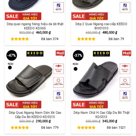
Dép quai ngang hàng hiệu da bò thật
Dép 2 Quai Ngang cao cấp KEEDO
KEEDO KD365
BH01010
Giá
Giá
Giá
Giá
920,000
₫
460,000
₫
650,000
₫
480,000
₫
gốc
hiện
gốc
hiện
là:
tại
là:
tại
Đã bán
374
Đã bán
79
920,000 ₫.
là:
650,000 ₫.
là:
460,000 ₫.
480,000 ₫.
-47%
-37%
Dép Quai Ngang Nam Dán Xé Cao
Dép Nam Chữ H Cao Cấp Da Bò Thật
Cấp Da Bò KEEDO-KD5515
KD5513
Giá
Giá
Giá
Giá
550,000
₫
290,000
₫
550,000
₫
345,000
₫
gốc
hiện
gốc
hiện
là:
tại
là:
tại
Đã bán
779
Đã bán
1521
550,000 ₫.
là:
550,000 ₫.
là:
290,000 ₫.
345,000 ₫.