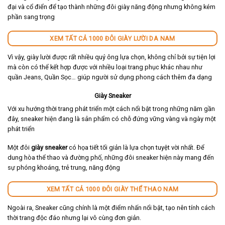
đại và cổ điển để tạo thành những đôi giày năng động nhưng không kém
phần sang trọng
XEM TẤT CẢ 1000 ĐÔI GIÀY LƯỜI DA NAM
Vì vậy, giày lười được rất nhiều quý ông lựa chọn, không chỉ bởi sự tiện lợi
mà còn có thể kết hợp được với nhiều loại trang phục khác nhau như
quần Jeans, Quần Sọc… giúp người sử dụng phong cách thêm đa dạng
Giày Sneaker
Với xu hướng thời trang phát triển một cách nổi bật trong những năm gần
đây, sneaker hiện đang là sản phẩm có chỗ đứng vững vàng và ngày một
phát triển
Một đôi
giày sneaker
có họa tiết tối giản là lựa chọn tuyệt vời nhất. Để
dung hòa thể thao và đường phố, những đôi sneaker hiện này mang đến
sự phóng khoáng, trẻ trung, năng động
XEM TẤT CẢ 1000 ĐÔI GIÀY THỂ THAO NAM
Ngoài ra, Sneaker cũng chính là một điểm nhấn nổi bật, tạo nên tính cách
thời trang độc đáo nhưng lại vô cùng đơn giản.