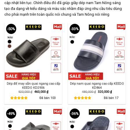
cập nhật liên tục. Chính điều đó đã giúp giầy dép nam Tam Nông sáng
tạo đa dạng về kiểu dáng và màu sắc nhầm đáp ứng nhu cầu tiêu dùng
cho phái mạnh trên toàn quốc nói chung và Tam Nông nói riêng
-50%
-33%
Dép đế may sẵn quai ngang cao cấp
Dép nam quai ngang cao cấp KEEDO
KEEDO KD2906
KD864
Giá
Giá
Giá
Giá
920,000
₫
460,000
₫
480,000
₫
320,000
₫
gốc
hiện
gốc
hiện
là:
tại
là:
tại
Đã bán
103
Đã bán
17
920,000 ₫.
là:
480,000 ₫.
là:
460,000 ₫.
320,000 ₫.
-49%
-36%