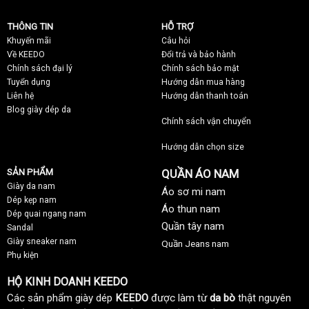
THÔNG TIN
HỖ TRỢ
Khuyến mãi
C
âu hỏi
Về KEEDO
Đổi trả và bảo hành
Chính sách đại lý
Chính sách bảo mật
Tuyển dụng
Hướng dẫn mua hàng
Liên hệ
Hướng dẫn thanh toán
Blog giày dép da
Chính sách vận chuyển
Hướng dẫn chọn size
SẢN PHẨM
QUẦN ÁO NAM
Giày da nam
Áo sơ mi nam
Dép kẹp nam
Áo thun nam
Dép quai ngang nam
Quần tây nam
Sandal
Giày sneaker nam
Quần Jeans nam
Phụ kiện
HỘ KINH DOANH KEEDO
Các sản phẩm giày dép
KEEDO
được làm từ
da bò
thật nguyên