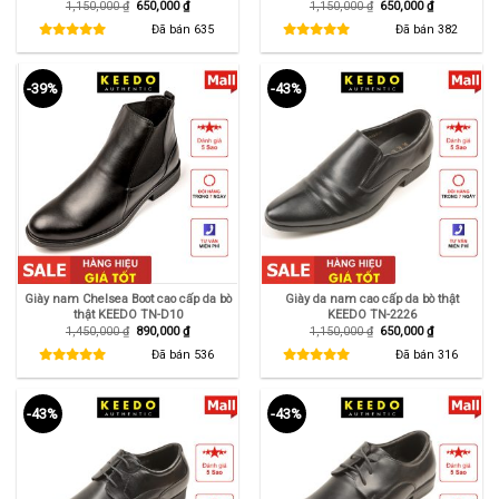
Giá
Giá
Giá
Giá
1,150,000
₫
650,000
₫
1,150,000
₫
650,000
₫
gốc
hiện
gốc
hiện
là:
tại
là:
tại
Đã bán
635
Đã bán
382
1,150,000 ₫.
là:
1,150,000 ₫.
là:
650,000 ₫.
650,000 ₫.
-39%
-43%
Giày nam Chelsea Boot cao cấp da bò
Giày da nam cao cấp da bò thật
thật KEEDO TN-D10
KEEDO TN-2226
Giá
Giá
Giá
Giá
1,450,000
₫
890,000
₫
1,150,000
₫
650,000
₫
gốc
hiện
gốc
hiện
là:
tại
là:
tại
Đã bán
536
Đã bán
316
1,450,000 ₫.
là:
1,150,000 ₫.
là:
890,000 ₫.
650,000 ₫.
-43%
-43%