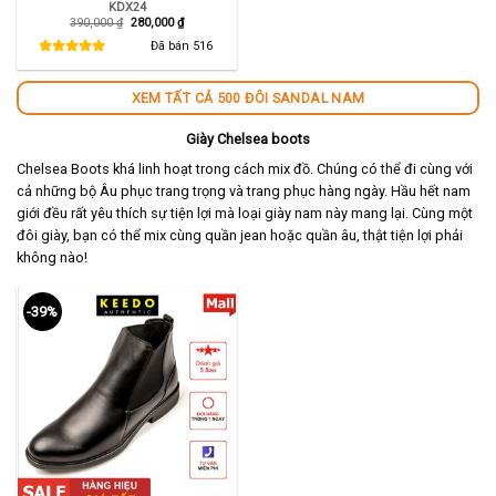
KDX24
Giá
Giá
390,000
₫
280,000
₫
gốc
hiện
là:
tại
Đã bán
516
390,000 ₫.
là:
280,000 ₫.
XEM TẤT CẢ 500 ĐÔI SANDAL NAM
Giày Chelsea boots
Chelsea Boots khá linh hoạt trong cách mix đồ. Chúng có thể đi cùng với
cả những bộ Âu phục trang trọng và trang phục hàng ngày. Hầu hết nam
giới đều rất yêu thích sự tiện lợi mà loại giày nam này mang lại. Cùng một
đôi giày, bạn có thể mix cùng quần jean hoặc quần âu, thật tiện lợi phải
không nào!
-39%