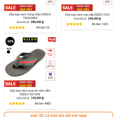
Dép kẹp nam hàng hiệu KEEDO
Dép kẹp nam cao cấp KEEDO D25
TNG3558-4
Giá
Giá
360,000
₫
240,000
₫
gốc
hiện
Giá
Giá
550,000
₫
380,000
₫
là:
tại
Đã bán
1623
gốc
hiện
360,000 ₫.
là:
là:
tại
Đã bán
25
240,000 ₫.
550,000 ₫.
là:
380,000 ₫.
-50%
Dép kẹp nam quai dù siêu bền
KEEDO KD1396
Giá
Giá
280,000
₫
140,000
₫
gốc
hiện
là:
tại
Đã bán
4852
280,000 ₫.
là:
140,000 ₫.
XEM TẤT CẢ 3000 ĐÔI DÉP KẸP NAM