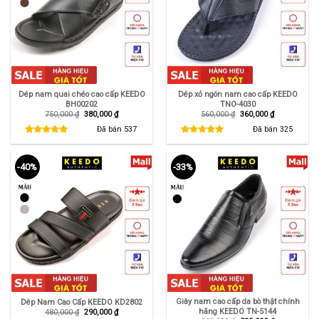
Dép nam quai chéo cao cấp KEEDO
Dép xỏ ngón nam cao cấp KEEDO
BH00202
TNO-4030
Giá
Giá
Giá
Giá
750,000
₫
380,000
₫
560,000
₫
360,000
₫
gốc
hiện
gốc
hiện
là:
tại
là:
tại
Đã bán
537
Đã bán
325
750,000 ₫.
là:
560,000 ₫.
là:
380,000 ₫.
360,000 ₫.
-40%
-33%
Giày nam cao cấp da bò thật chính
Dép Nam Cao Cấp KEEDO KD2802
hãng KEEDO TN-5144
Giá
Giá
480,000
₫
290,000
₫
gốc
hiện