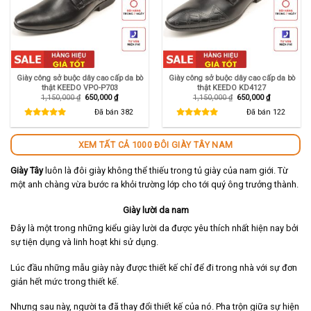
Giày công sở buộc dây cao cấp da bò
Giày công sở buộc dây cao cấp da bò
thật KEEDO VPO-P703
thật KEEDO KD4127
Giá
Giá
Giá
Giá
1,150,000
₫
650,000
₫
1,150,000
₫
650,000
₫
gốc
hiện
gốc
hiện
là:
tại
là:
tại
Đã bán
382
Đã bán
122
1,150,000 ₫.
là:
1,150,000 ₫.
là:
650,000 ₫.
650,000 ₫.
XEM TẤT CẢ 1000 ĐÔI GIÀY TÂY NAM
Giày Tây
luôn là đôi giày không thể thiếu trong tủ giày của nam giới. Từ
một anh chàng vừa bước ra khỏi trường lớp cho tới quý ông trưởng thành.
Giày lười da nam
Đây là một trong những kiểu giày lười da được yêu thích nhất hiện nay bởi
sự tiện dụng và linh hoạt khi sử dụng.
Lúc đầu những mẫu giày này được thiết kế chỉ để đi trong nhà với sự đơn
giản hết mức trong thiết kế.
Nhưng sau này, người ta đã thay đổi thiết kế của nó. Pha trộn giữa sự hiện