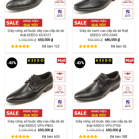
Giày công sở buộc dây cao cấp da bò
Giày da nam cao cấp da bò thật
thật KEEDO KD4127
KEEDO VPO-2049
Giá
Giá
Giá
Giá
1,150,000
₫
650,000
₫
950,000
₫
680,000
₫
gốc
hiện
gốc
hiện
là:
tại
là:
tại
Đã bán
122
Đã bán
62
1,150,000 ₫.
là:
950,000 ₫.
là:
650,000 ₫.
680,000 ₫.
-43%
-43%
Giày công sở buộc dây cao cấp da bò
Giày công sở buộc dây cao cấp da bò
thật KEEDO VPO-P820
thật KEEDO VPO-P703
Giá
Giá
Giá
Giá
1,150,000
₫
650,000
₫
1,150,000
₫
650,000
₫
gốc
hiện
gốc
hiện
là:
tại
là:
tại
Đã bán
635
Đã bán
382