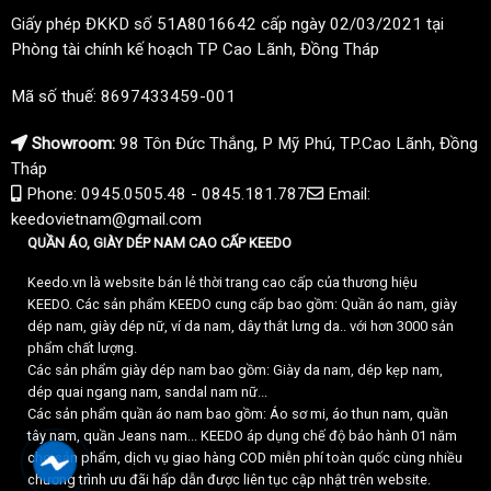
Giấy phép ĐKKD số 51A8016642 cấp ngày 02/03/2021 tại
Phòng tài chính kế hoạch TP Cao Lãnh, Đồng Tháp
Mã số thuế: 8697433459-001
Showroom:
98 Tôn Đức Thắng, P Mỹ Phú, TP.Cao Lãnh, Đồng
Tháp
Phone: 0945.0505.48 - 0845.181.787
Email:
keedovietnam@gmail.com
QUẦN ÁO, GIÀY DÉP NAM CAO CẤP KEEDO
Keedo.vn là website bán lẻ thời trang cao cấp của thương hiệu
KEEDO. Các sản phẩm KEEDO cung cấp bao gồm: Quần áo nam, giày
dép nam, giày dép nữ, ví da nam, dây thắt lưng da.. với hơn 3000 sản
phẩm chất lượng.
Các sản phẩm giày dép nam bao gồm: Giày da nam, dép kẹp nam,
dép quai ngang nam, sandal nam nữ...
Các sản phẩm quần áo nam bao gồm: Áo sơ mi, áo thun nam, quần
tây nam, quần Jeans nam... KEEDO áp dụng chế độ bảo hành 01 năm
cho sản phẩm, dịch vụ giao hàng COD miễn phí toàn quốc cùng nhiều
chương trình ưu đãi hấp dẫn được liên tục cập nhật trên website.