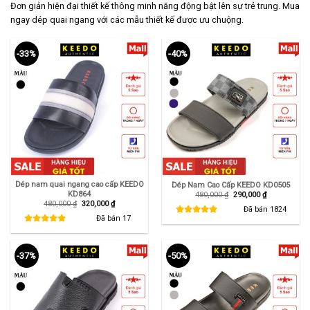
Đơn giản hiện đại thiết kế thông minh năng động bật lên sự trẻ trung. Mua
ngay dép quai ngang với các mẫu thiết kế được ưu chuộng.
-33%
-40%
Dép nam quai ngang cao cấp KEEDO
Dép Nam Cao Cấp KEEDO KD0505
KD864
Giá
Giá
480,000
₫
290,000
₫
gốc
hiện
Giá
Giá
480,000
₫
320,000
₫
là:
tại
Đã bán
1824
gốc
hiện
480,000 ₫.
là:
là:
tại
Đã bán
17
290,000 ₫.
480,000 ₫.
là:
320,000 ₫.
-37%
-50%