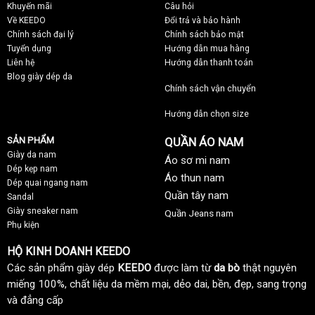
Khuyến mãi
C
âu hỏi
Về KEEDO
Đổi trả và bảo hành
Chính sách đại lý
Chính sách bảo mật
Tuyển dụng
Hướng dẫn mua hàng
Liên hệ
Hướng dẫn thanh toán
Blog giày dép da
Chính sách vận chuyển
Hướng dẫn chọn size
SẢN PHẨM
QUẦN ÁO NAM
Giày da nam
Áo sơ mi nam
Dép kẹp nam
Áo thun nam
Dép quai ngang nam
Quần tây nam
Sandal
Giày sneaker nam
Quần Jeans nam
Phụ kiện
HỘ KINH DOANH KEEDO
Các sản phẩm giày dép
KEEDO
được làm từ
da bò
thật nguyên
miếng 100%, chất liệu da mềm mại, dẻo dai, bền, đẹp, sang trọng
và đẳng cấp