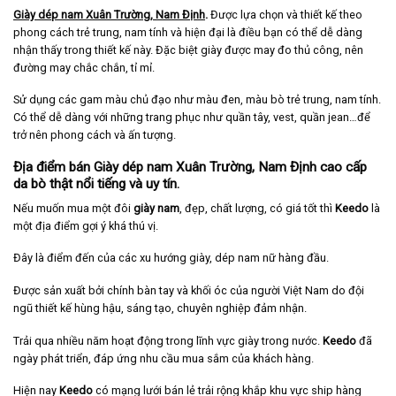
Giày dép nam Xuân Trường, Nam Định
.
Được lựa chọn và thiết kế theo
phong cách trẻ trung, nam tính và hiện đại là điều bạn có thể dễ dàng
nhận thấy trong thiết kế này. Đặc biệt giày được may đo thủ công, nên
đường may chắc chắn, tỉ mỉ.
Sử dụng các gam màu chủ đạo như màu đen, màu bò trẻ trung, nam tính.
Có thể dễ dàng với những trang phục như quần tây, vest, quần jean…để
trở nên phong cách và ấn tượng.
Địa điểm bán Giày dép nam Xuân Trường, Nam Định cao cấp
da bò thật nổi tiếng và uy tín.
Nếu muốn mua một đôi
giày nam
, đẹp, chất lượng, có giá tốt thì
Keedo
là
một địa điểm gợi ý khá thú vị.
Đây là điểm đến của các xu hướng giày, dép nam nữ hàng đầu.
Được sản xuất bởi chính bàn tay và khối óc của người Việt Nam do đội
ngũ thiết kế hùng hậu, sáng tạo, chuyên nghiệp đảm nhận.
Trải qua nhiều năm hoạt động trong lĩnh vực giày trong nước.
Keedo
đã
ngày phát triển, đáp ứng nhu cầu mua sắm của khách hàng.
Hiện nay
Keedo
có mạng lưới bán lẻ trải rộng khắp khu vực ship hàng