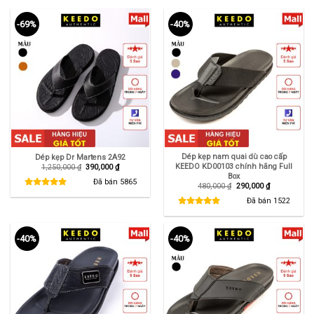
-69%
-40%
Dép kẹp nam quai dù cao cấp
Dép kẹp Dr Martens 2A92
KEEDO KD00103 chính hãng Full
Giá
Giá
1,250,000
₫
390,000
₫
gốc
hiện
Box
là:
tại
Đã bán
5865
Giá
Giá
480,000
₫
290,000
₫
1,250,000 ₫.
là:
gốc
hiện
390,000 ₫.
là:
tại
Đã bán
1522
480,000 ₫.
là:
290,000 ₫.
-40%
-40%