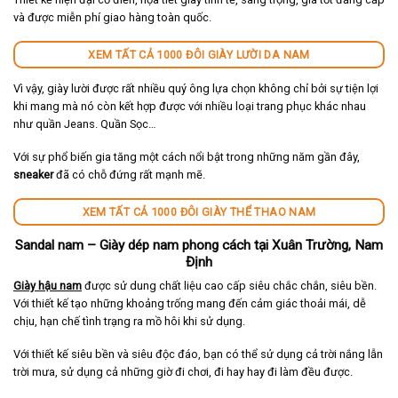
và được miễn phí giao hàng toàn quốc.
XEM TẤT CẢ 1000 ĐÔI GIÀY LƯỜI DA NAM
Vì vậy, giày lười được rất nhiều quý ông lựa chọn không chỉ bởi sự tiện lợi
khi mang mà nó còn kết hợp được với nhiều loại trang phục khác nhau
như quần Jeans. Quần Sọc…
Với sự phổ biến gia tăng một cách nổi bật trong những năm gần đây,
sneaker
đã có chỗ đứng rất mạnh mẽ.
XEM TẤT CẢ 1000 ĐÔI GIÀY THỂ THAO NAM
Sandal nam – Giày dép nam phong cách tại Xuân Trường, Nam
Định
Giày hậu nam
được sử dung chất liệu cao cấp siêu chắc chắn, siêu bền.
Với thiết kế tạo những khoảng trống mang đến cảm giác thoải mái, dễ
chịu, hạn chế tình trạng ra mồ hôi khi sử dụng.
Với thiết kế siêu bền và siêu độc đáo, bạn có thể sử dụng cả trời nắng lẫn
trời mưa, sử dụng cả những giờ đi chơi, đi hay hay đi làm đều được.