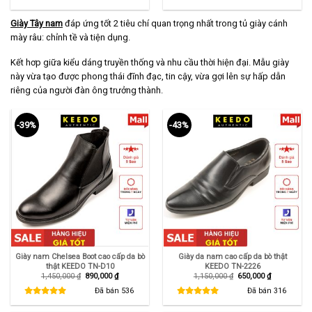
1,150,000 ₫.
là:
1,150,000 ₫.
là:
650,000 ₫.
650,000 ₫.
Giày Tây nam
đáp ứng tốt 2 tiêu chí quan trọng nhất trong tủ giày cánh
mày râu: chỉnh tề và tiện dụng.
Kết hơp giữa kiểu dáng truyền thống và nhu cầu thời hiện đại. Mẫu giày
này vừa tạo được phong thái đĩnh đạc, tin cậy, vừa gợi lên sự hấp dẫn
riêng của người đàn ông trưởng thành.
-39%
-43%
Giày nam Chelsea Boot cao cấp da bò
Giày da nam cao cấp da bò thật
thật KEEDO TN-D10
KEEDO TN-2226
Giá
Giá
Giá
Giá
1,450,000
₫
890,000
₫
1,150,000
₫
650,000
₫
gốc
hiện
gốc
hiện
là:
tại
là:
tại
Đã bán
536
Đã bán
316
1,450,000 ₫.
là:
1,150,000 ₫.
là:
890,000 ₫.
650,000 ₫.