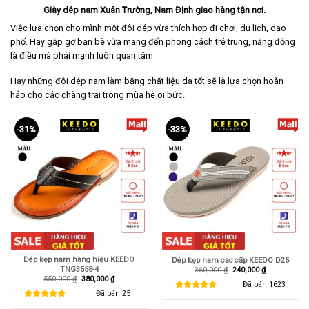
Giày dép nam Xuân Trường, Nam Định giao hàng tận nơi.
Việc lựa chọn cho mình một đôi dép vừa thích hợp đi chơi, du lịch, dạo
phố. Hay gặp gỡ bạn bè vừa mang đến phong cách trẻ trung, năng động
là điều mà phái mạnh luôn quan tâm.
Hay những đôi dép nam làm bằng chất liệu da tốt sẽ là lựa chọn hoàn
hảo cho các chàng trai trong mùa hè oi bức.
-31%
-33%
Dép kẹp nam hàng hiệu KEEDO
Dép kẹp nam cao cấp KEEDO D25
TNG3558-4
Giá
Giá
360,000
₫
240,000
₫
gốc
hiện
Giá
Giá
550,000
₫
380,000
₫
là:
tại
Đã bán
1623
gốc
hiện
360,000 ₫.
là:
là:
tại
Đã bán
25
240,000 ₫.
550,000 ₫.
là:
380,000 ₫.