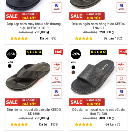
Dép kẹp nam may khâu sẵn thương
Dép xỏ ngón nam hàng hiệu KEEDO
hiệu KEEDO KDX19
TN6121
Giá
Giá
Giá
Giá
480,000
₫
290,000
₫
480,000
₫
290,000
₫
gốc
hiện
gốc
hiện
là:
tại
là:
tại
Đã bán
853
Đã bán
1852
480,000 ₫.
là:
480,000 ₫.
là:
290,000 ₫.
290,000 ₫.
-26%
-26%
Dép lào nam quai dù cao cấp KEEDO
Dép da nam quai ngang cao cấp da
KD1808
thật TL-738
Giá
Giá
Giá
Giá
390,000
₫
290,000
₫
650,000
₫
480,000
₫
gốc
hiện
gốc
hiện
là:
tại
là:
tại
Đã bán
1538
Đã bán
78
390,000 ₫.
là:
650,000 ₫.
là:
290,000 ₫.
480,000 ₫.