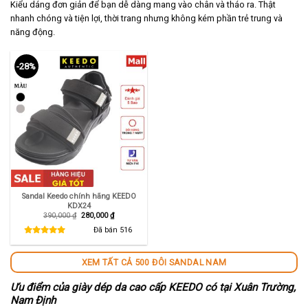
Kiểu dáng đơn giản để bạn dễ dàng mang vào chân và tháo ra. Thật
nhanh chóng và tiện lợi, thời trang nhưng không kém phần trẻ trung và
năng động.
-28%
Sandal Keedo chính hãng KEEDO
KDX24
Giá
Giá
390,000
₫
280,000
₫
gốc
hiện
là:
tại
Đã bán
516
390,000 ₫.
là:
280,000 ₫.
XEM TẤT CẢ 500 ĐÔI SANDAL NAM
Ưu điểm của giày dép da cao cấp KEEDO có tại Xuân Trường,
Nam Định