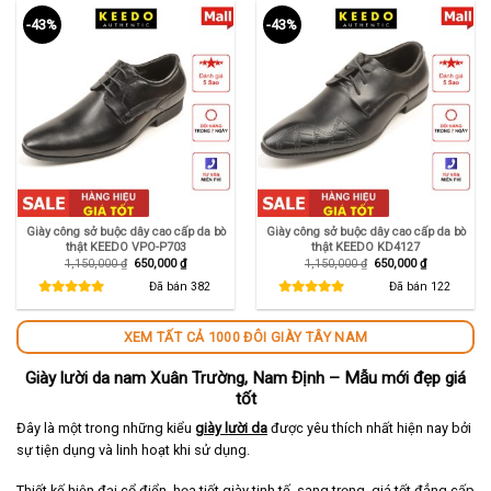
-43%
-43%
Giày công sở buộc dây cao cấp da bò
Giày công sở buộc dây cao cấp da bò
thật KEEDO VPO-P703
thật KEEDO KD4127
Giá
Giá
Giá
Giá
1,150,000
₫
650,000
₫
1,150,000
₫
650,000
₫
gốc
hiện
gốc
hiện
là:
tại
là:
tại
Đã bán
382
Đã bán
122
1,150,000 ₫.
là:
1,150,000 ₫.
là:
650,000 ₫.
650,000 ₫.
XEM TẤT CẢ 1000 ĐÔI GIÀY TÂY NAM
Giày lười da nam Xuân Trường, Nam Định – Mẫu mới đẹp giá
tốt
Đây là một trong những kiểu
giày lười da
được yêu thích nhất hiện nay bởi
sự tiện dụng và linh hoạt khi sử dụng.
Thiết kế hiện đại cổ điển, họa tiết giày tinh tế, sang trọng, giá tốt đẳng cấp