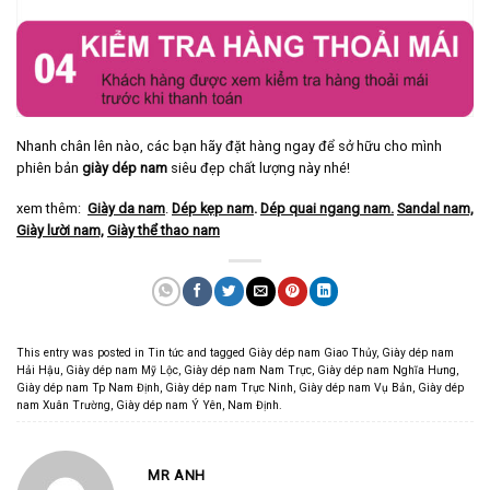
Nhanh chân lên nào, các bạn hãy đặt hàng ngay để sở hữu cho mình
phiên bản
giày dép nam
siêu đẹp chất lượng này nhé!
xem thêm:
Giày da nam
.
Dép kẹp nam
.
Dép quai ngang nam
.
Sandal nam,
Giày lười nam,
Giày thể thao nam
This entry was posted in
Tin tức
and tagged
Giày dép nam Giao Thủy
,
Giày dép nam
Hải Hậu
,
Giày dép nam Mỹ Lộc
,
Giày dép nam Nam Trực
,
Giày dép nam Nghĩa Hưng
,
Giày dép nam Tp Nam Định
,
Giày dép nam Trực Ninh
,
Giày dép nam Vụ Bản
,
Giày dép
nam Xuân Trường
,
Giày dép nam Ý Yên
,
Nam Định
.
MR ANH