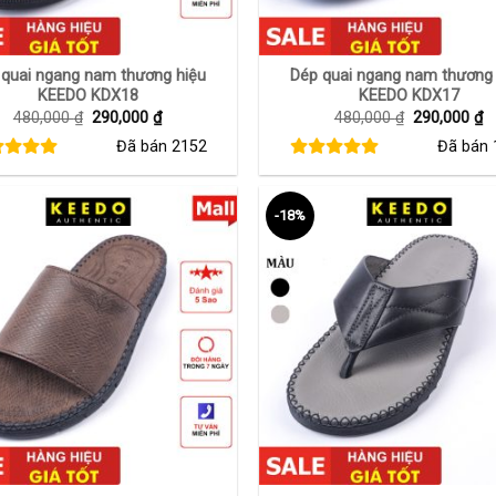
+
 quai ngang nam thương hiệu
Dép quai ngang nam thương 
KEEDO KDX18
KEEDO KDX17
Giá
Giá
Giá
G
480,000
₫
290,000
₫
480,000
₫
290,000
₫
gốc
hiện
gốc
h
Đã bán
2152
Đã bán
là:
tại
là:
tạ
480,000 ₫.
là:
480,000 ₫.
là
290,000 ₫.
2
-18%
+