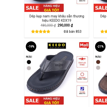
+
+
Dép kẹp nam may khâu sẵn thương
Dép
hiệu KEEDO KDX19
Giá
Giá
480,000
₫
290,000
₫
gốc
hiện
Đã bán
853
là:
tại
480,000 ₫.
là:
290,000 ₫.
-19%
-21%
+
+