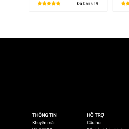
Đã bán
619
là:
tại
620,000 ₫.
là:
460,000 ₫.
THÔNG TIN
HỖ TRỢ
Khuyến mãi
C
âu hỏi