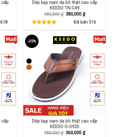
 cấp
Dép kẹp nam da bò thật cao cấp
KEEDO TN-C49
iá
Giá
Giá
480,000
₫
380,000
₫
iện
gốc
hiện
n
618
Đã bán
516
i
là:
tại
:
480,000 ₫.
là:
60,000 ₫.
380,000 ₫.
-25%
+
 cấp
Dép kẹp nam da bò thật cao cấp
KEEDO G-S920
iá
Giá
Giá
480,000
₫
360,000
₫
iện
gốc
hiện