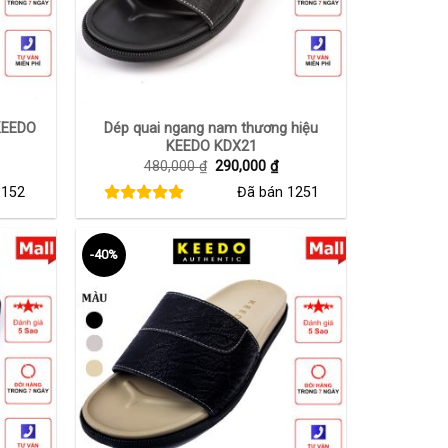
+
KEEDO
Dép quai ngang nam thương hiệu
KEEDO KDX21
iá
Giá
Giá
480,000
₫
290,000
₫
iện
gốc
hiện
n
152
Đã bán
1251
ại
là:
tại
₫.
à:
480,000 ₫.
là:
50,000 ₫.
290,000 ₫.
-40%