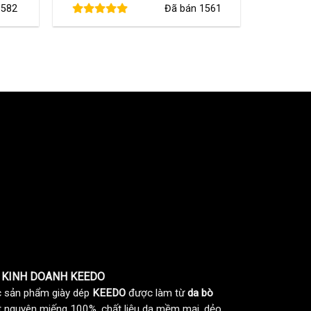
n
582
Đã bán
1561
i
là:
tại
:
480,000 ₫.
là:
80,000 ₫.
360,000 ₫.
 KINH DOANH KEEDO
 sản phẩm giày dép
KEEDO
được làm từ
da bò
t nguyên miếng 100%, chất liệu da mềm mại, dẻo