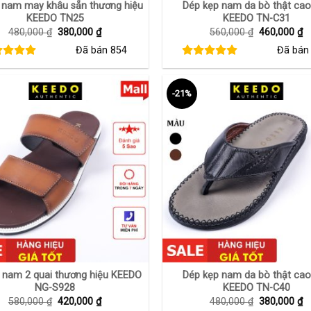
 nam may khâu sẵn thương hiệu
Dép kẹp nam da bò thật cao
KEEDO TN25
KEEDO TN-C31
Giá
Giá
Giá
G
480,000
₫
380,000
₫
560,000
₫
460,000
₫
gốc
hiện
gốc
h
Đã bán
854
Đã bá
là:
tại
là:
tạ
480,000 ₫.
là:
560,000 ₫.
là
380,000 ₫.
4
-21%
+
 nam 2 quai thương hiệu KEEDO
Dép kẹp nam da bò thật cao
NG-S928
KEEDO TN-C40
Giá
Giá
Giá
G
580,000
₫
420,000
₫
480,000
₫
380,000
₫
gốc
hiện
gốc
h