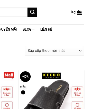
0
₫
HUYẾN MÃI
BLOG
LIÊN HỆ
-40%