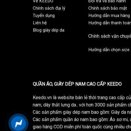
Về KEEDO
Đổi trả và bảo hành
Chính sách đại lý
Chính sách bảo mật
Tuyển dụng
Hướng dẫn mua hàng
Liên hệ
Hướng dẫn thanh toá
Blog giày dép da
Chính sách vận chuy
Hướng dẫn chọn size
QUẦN ÁO, GIÀY DÉP NAM CAO CẤP KEEDO
Keedo.vn là website bán lẻ thời trang cao cấp 
nam, dây thắt lưng da.. với hơn 3000 sản phẩm c
Các sản phẩm giày dép nam bao gồm: Giày da na
Các sản phẩm quần áo nam bao gồm: Áo sơ mi, á
giao hàng COD miễn phí toàn quốc cùng nhiều chư