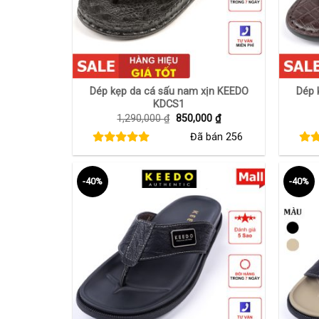
+
+
Dép kẹp da cá sấu nam xịn KEEDO
Dép 
KDCS1
Giá
Giá
1,290,000
₫
850,000
₫
gốc
hiện
Đã bán
256
là:
tại
1,290,000 ₫.
là:
850,000 ₫.
-40%
-40%