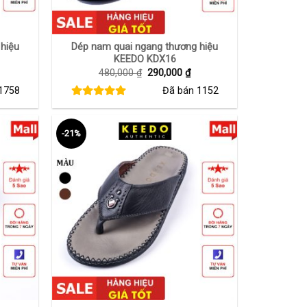
+
hiệu
Dép nam quai ngang thương hiệu
KEEDO KDX16
iá
Giá
Giá
480,000
₫
290,000
₫
iện
gốc
hiện
1758
Đã bán
1152
i
là:
tại
:
480,000 ₫.
là:
90,000 ₫.
290,000 ₫.
-21%
+