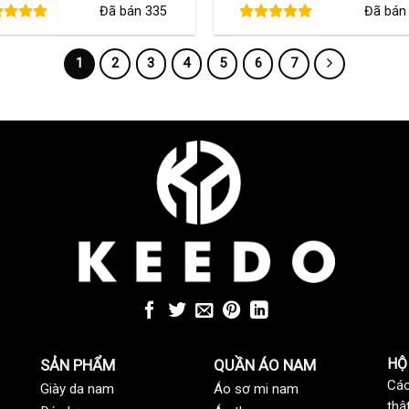
Đã bán
335
Đã bá
là:
tại
là:
tạ
580,000 ₫.
là:
480,000 ₫.
là
420,000 ₫.
3
1
2
3
4
5
6
7
HỘ
SẢN PHẨM
QUẦN ÁO NAM
Các
Giày da nam
Áo sơ mi nam
thậ