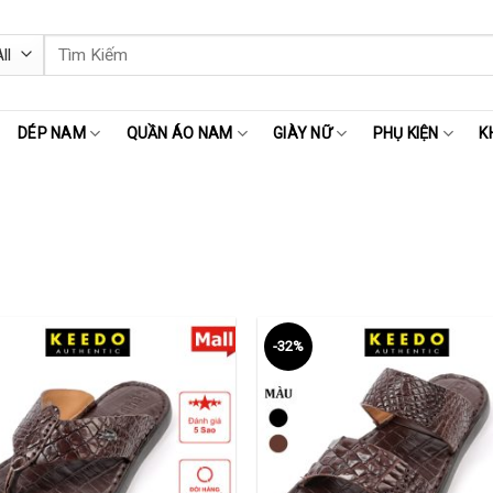
Tìm
kiếm:
DÉP NAM
QUẦN ÁO NAM
GIÀY NỮ
PHỤ KIỆN
K
-32%