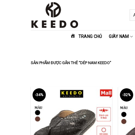
Skip
to
content
TRANG CHỦ
GIÀY NAM
SẢN PHẨM ĐƯỢC GẮN THẺ “DÉP NAM KEEDO”
-34%
-32%