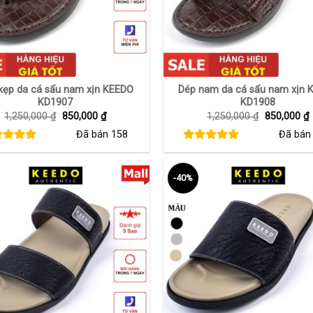
+
kẹp da cá sấu nam xịn KEEDO
Dép nam da cá sấu nam xịn 
KD1907
KD1908
Giá
Giá
Giá
G
1,250,000
₫
850,000
₫
1,250,000
₫
850,000
₫
gốc
hiện
gốc
h
Đã bán
158
Đã bá
là:
tại
là:
t
1,250,000 ₫.
là:
1,250,000 
l
850,000 ₫.
8
-40%