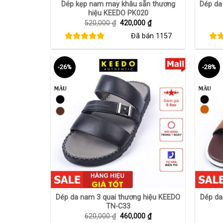
Dép kẹp nam may khâu sẵn thương
Dép da
hiệu KEEDO PK020
Giá
Giá
520,000
₫
420,000
₫
gốc
hiện
Đã bán
1157
là:
tại
520,000 ₫.
là:
420,000 ₫.
-26%
-28%
+
+
Dép da nam 3 quai thương hiệu KEEDO
Dép da
TN-C33
Giá
Giá
620,000
₫
460,000
₫
gốc
hiện