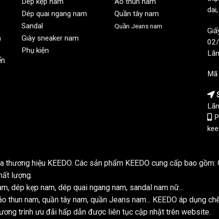
Dép kẹp nam
Áo thun nam
dai
Dép quai ngang nam
Quần tây nam
Sandal
Quần Jeans nam
Giấ
n
Giày sneaker nam
02/
Phụ kiện
Lãn
ển
Mã
S
Lãn
P
kee
của thương hiệu KEEDO. Các sản phẩm KEEDO cung cấp bao gồm: Q
hất lượng.
m, dép kẹp nam, dép quai ngang nam, sandal nam nữ...
o thun nam, quần tây nam, quần Jeans nam... KEEDO áp dụng ch
ơng trình ưu đãi hấp dẫn được liên tục cập nhật trên website.