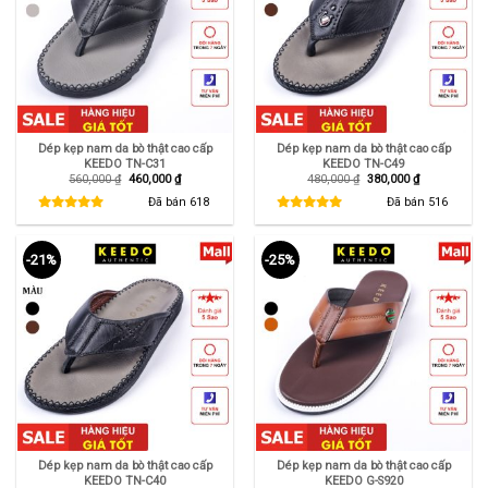
Dép kẹp nam da bò thật cao cấp
Dép kẹp nam da bò thật cao cấp
KEEDO TN-C31
KEEDO TN-C49
Giá
Giá
Giá
Giá
560,000
₫
460,000
₫
480,000
₫
380,000
₫
gốc
hiện
gốc
hiện
là:
tại
là:
tại
Đã bán
618
Đã bán
516
560,000 ₫.
là:
480,000 ₫.
là:
460,000 ₫.
380,000 ₫.
-21%
-25%
Dép kẹp nam da bò thật cao cấp
Dép kẹp nam da bò thật cao cấp
KEEDO TN-C40
KEEDO G-S920