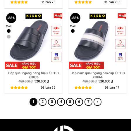
là:
tại
là:
tại
Đã bán
26
Đã bán
238
560,000 ₫.
là:
480,000 ₫.
là:
420,000 ₫.
320,000 ₫.
-33%
-33%
Dép quai ngang hàng hiệu KEEDO
Dép nam quai ngang cao cấp KEEDO
KD836
KD864
Giá
Giá
Giá
Giá
480,000
₫
320,000
₫
480,000
₫
320,000
₫
gốc
hiện
gốc
hiện
là:
tại
là:
tại
Đã bán
36
Đã bán
17
480,000 ₫.
là:
480,000 ₫.
là:
320,000 ₫.
320,000 ₫.
1
2
3
4
5
6
7