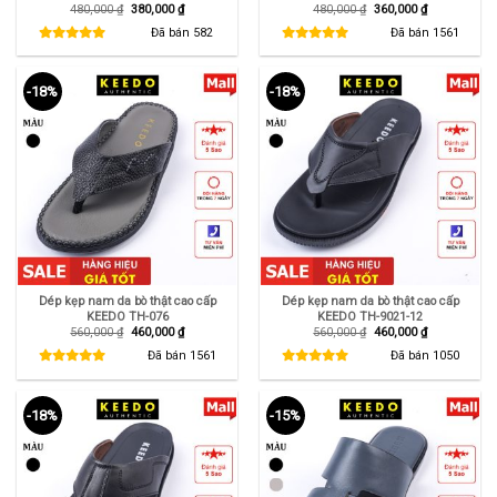
Giá
Giá
Giá
Giá
480,000
₫
380,000
₫
480,000
₫
360,000
₫
gốc
hiện
gốc
hiện
là:
tại
là:
tại
Đã bán
582
Đã bán
1561
480,000 ₫.
là:
480,000 ₫.
là:
380,000 ₫.
360,000 ₫.
-18%
-18%
Dép kẹp nam da bò thật cao cấp
Dép kẹp nam da bò thật cao cấp
KEEDO TH-076
KEEDO TH-9021-12
Giá
Giá
Giá
Giá
560,000
₫
460,000
₫
560,000
₫
460,000
₫
gốc
hiện
gốc
hiện
là:
tại
là:
tại
Đã bán
1561
Đã bán
1050
560,000 ₫.
là:
560,000 ₫.
là:
460,000 ₫.
460,000 ₫.
-18%
-15%