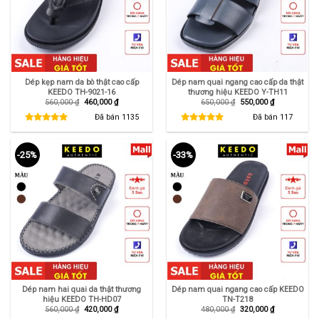
Dép kẹp nam da bò thật cao cấp
Dép nam quai ngang cao cấp da thật
KEEDO TH-9021-16
thương hiệu KEEDO Y-TH11
Giá
Giá
Giá
Giá
560,000
₫
460,000
₫
650,000
₫
550,000
₫
gốc
hiện
gốc
hiện
là:
tại
là:
tại
Đã bán
1135
Đã bán
117
560,000 ₫.
là:
650,000 ₫.
là:
460,000 ₫.
550,000 ₫.
-25%
-33%
Dép nam hai quai da thật thương
Dép nam quai ngang cao cấp KEEDO
hiệu KEEDO TH-HD07
TN-T218
Giá
Giá
Giá
Giá
560,000
₫
420,000
₫
480,000
₫
320,000
₫
gốc
hiện
gốc
hiện