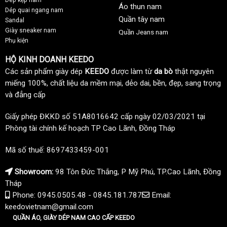
Áo thun nam
Dép quai ngang nam
Quần tây nam
Sandal
Giày sneaker nam
Quần Jeans nam
Phụ kiện
HỘ KINH DOANH KEEDO
Các sản phẩm giày dép
KEEDO
được làm từ
da bò
thật nguyên
miếng 100%, chất liệu da mềm mại, dẻo dai, bền, đẹp, sang trọng
và đẳng cấp
Giấy phép ĐKKD số 51A8016642 cấp ngày 02/03/2021 tại
Phòng tài chính kế hoạch TP Cao Lãnh, Đồng Tháp
Mã số thuế: 8697433459-001
Showroom:
98 Tôn Đức Thắng, P Mỹ Phú, TP.Cao Lãnh, Đồng
Tháp
Phone: 0945.0505.48 - 0845.181.787
Email:
keedovietnam@gmail.com
QUẦN ÁO, GIÀY DÉP NAM CAO CẤP KEEDO