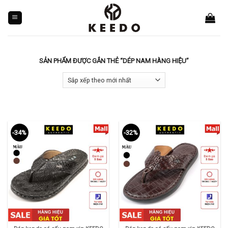
Skip
to
content
SẢN PHẨM ĐƯỢC GẮN THẺ “DÉP NAM HÀNG HIỆU”
-34%
-32%