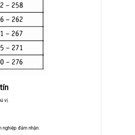
tín
ú vị.
ên nghiệp đảm nhận.