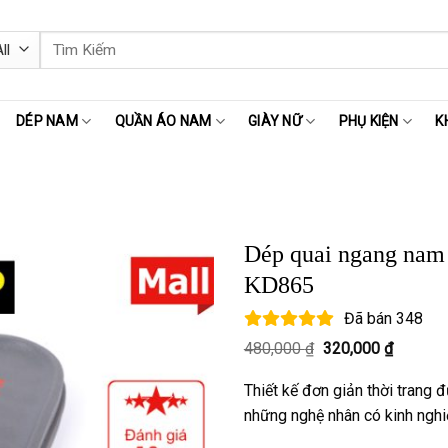
Tìm
kiếm:
DÉP NAM
QUẦN ÁO NAM
GIÀY NỮ
PHỤ KIỆN
K
Dép quai ngang nam
KD865
Đã bán
348
Giá
Giá
480,000
₫
320,000
₫
gốc
hiện
là:
tại
Thiết kế đơn giản thời trang 
480,000 ₫.
là:
320,000
những nghệ nhân có kinh ngh