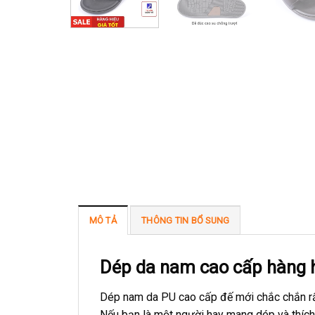
MÔ TẢ
THÔNG TIN BỔ SUNG
Dép da nam cao cấp hàng 
Dép nam da PU cao cấp đế mới chắc chắn rất
Nếu bạn là một người hay mang dép và thích 