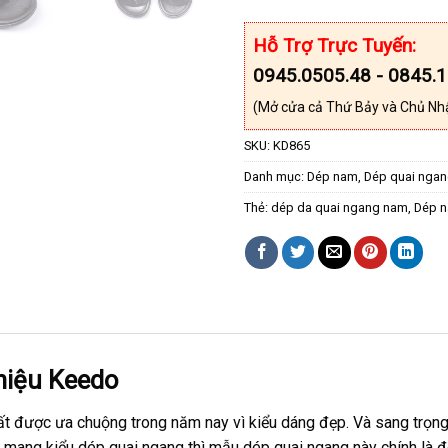
Hỗ Trợ Trực Tuyến:
0945.0505.48 - 0845.
(Mở cửa cả Thứ Bảy và Chủ Nh
SKU:
KD865
Danh mục:
Dép nam
,
Dép quai nga
Thẻ:
dép da quai ngang nam
,
Dép 
hiệu Keedo
 được ưa chuộng trong năm nay vì kiểu dáng đẹp. Và sang trọng
mang kiểu dép quai ngang thì mẫu dép quai ngang này chính là đô