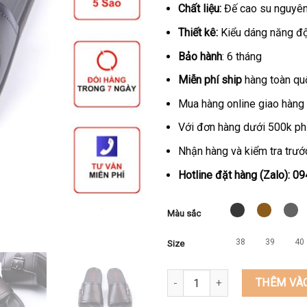
Chất liệu:
Đế cao su nguyên 
Thiết kê:
Kiểu dáng năng độ
Bảo hành
: 6 tháng
Miễn phí ship
hàng toàn qu
Mua hàng online giao hàng 
Với đơn hàng dưới 500k ph
Nhận hàng và kiểm tra trước
Hotline đặt hàng (Zalo): 
Màu sắc
38
39
40
Size
Dép quai ngang nam cao cấp t
THÊM VÀ