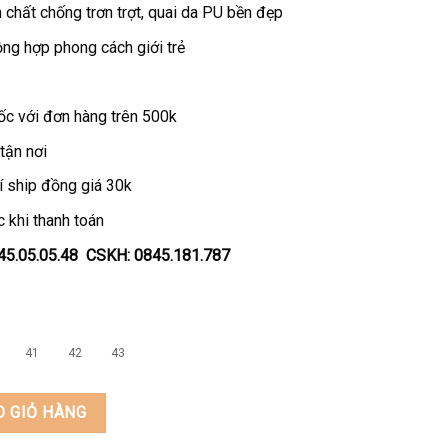
chất chống trơn trợt, quai da PU bền đẹp
ng hợp phong cách giới trẻ
ốc với đơn hàng trên 500k
tận nơi
í ship đồng giá 30k
 khi thanh toán
0945.05.05.48 CSKH: 0845.181.787
41
42
43
hương hiệu KEEDO KD865 số lượng
O GIỎ HÀNG