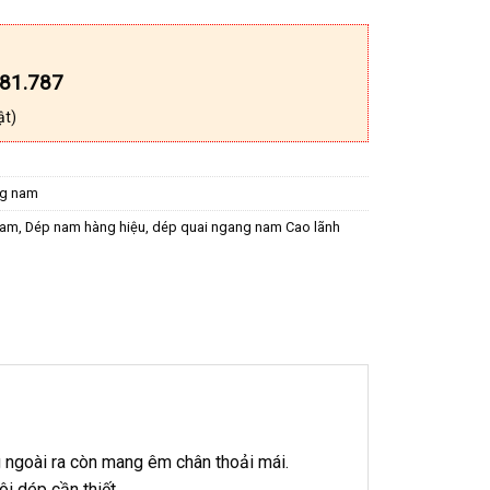
181.787
ật)
ng nam
nam
,
Dép nam hàng hiệu
,
dép quai ngang nam Cao lãnh
 ngoài ra còn mang êm chân thoải mái.
i dép cần thiết.