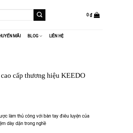
0
₫
HUYẾN MÃI
BLOG
LIÊN HỆ
 cao cấp thương hiệu KEEDO
được làm thủ công với bàn tay điêu luyện của
 ₫.
iệm dày dặn trong nghề