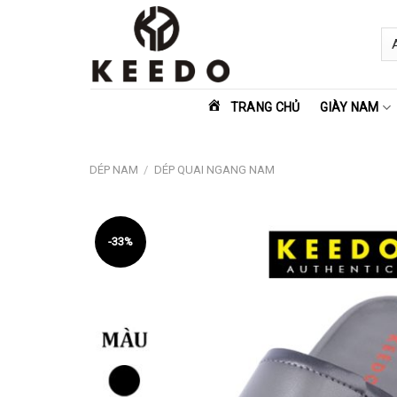
Skip
to
content
TRANG CHỦ
GIÀY NAM
DÉP NAM
/
DÉP QUAI NGANG NAM
-33%