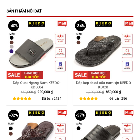
SẢN PHẨM NỔI BẬT
-40%
-34%
Dép Quai Ngang Nam KEEDO-
Dép kẹp da cá sấu nam xịn KEEDO
KD0604
KDCS1
Giá
Giá
Giá
Giá
480,000
₫
290,000
₫
1,290,000
₫
850,000
₫
gốc
hiện
gốc
hiện
là:
tại
là:
tại
Đã bán
2124
Đã bán
256
480,000 ₫.
là:
1,290,000 ₫.
là:
290,000 ₫.
850,000 ₫.
-32%
-37%