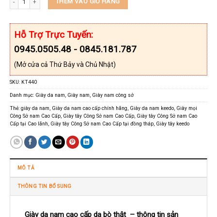
THÊM VÀO GIỎ HÀNG
Hỗ Trợ Trực Tuyến:
0945.0505.48 - 0845.181.787
(Mở cửa cả Thứ Bảy và Chủ Nhật)
SKU:
KT440
Danh mục:
Giày da nam
,
Giày nam
,
Giày nam công sở
Thẻ:
giày da nam
,
Giày da nam cao cấp chính hãng
,
Giày da nam keedo
,
Giày mọi
Công Sở nam Cao Cấp
,
Giày tây Công Sở nam Cao Cấp
,
Giày tây Công Sở nam Cao
Cấp tại Cao lãnh
,
Giày tây Công Sở nam Cao Cấp tại đồng tháp
,
Giày tây keedo
MÔ TẢ
THÔNG TIN BỔ SUNG
Giày da nam cao cấp da bò thật – thông tin sản