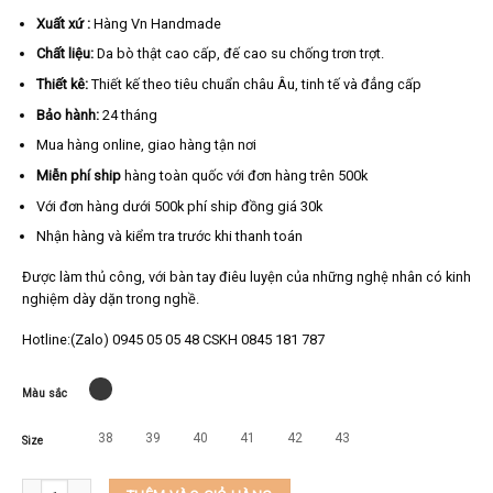
Xuất xứ :
Hàng Vn Handmade
Chất liệu:
Da bò thật cao cấp, đế cao su chống trơn trợt.
Thiết kê:
Thiết kế theo tiêu chuẩn châu Âu, tinh tế và đẳng cấp
Bảo hành:
24 tháng
Mua hàng online, giao hàng tận nơi
Miễn phí ship
hàng toàn quốc với đơn hàng trên 500k
Với đơn hàng dưới 500k phí ship đồng giá 30k
Nhận hàng và kiểm tra trước khi thanh toán
Được làm thủ công, với bàn tay điêu luyện của những nghệ nhân có kinh
nghiệm dày dặn trong nghề.
Hotline:(Zalo) 0945 05 05 48 CSKH 0845 181 787
Màu sắc
38
39
40
41
42
43
Size
Giày da nam cao cấp da bò thật KEEDO KT440 số lượng