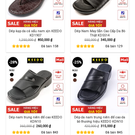
Dép kẹp da cá sấu nam xịn KEEDO
Dép Nam May Sẵn Cao Cấp Da Bò
KD1907
Thật KD5514
Giá
Giá
Giá
Giá
1,250,000
₫
850,000
₫
550,000
₫
345,000
₫
gốc
hiện
gốc
hiện
là:
tại
là:
tại
Đã bán
158
Đã bán
129
1,250,000 ₫.
là:
550,000 ₫.
là:
850,000 ₫.
345,000 ₫.
-28%
-25%
Dép nam trung niên đế cao KEEDO
Dép da nam trung niên đế cao da
KDN10
bò thương hiệu KEEDO KDN10
Giá
Giá
Giá
Giá
360,000
₫
260,000
₫
420,000
₫
315,000
₫
gốc
hiện
gốc
hiện
là:
tại
là:
tại
Đã bán
843
Đã bán
845
360,000 ₫.
là:
420,000 ₫.
là: