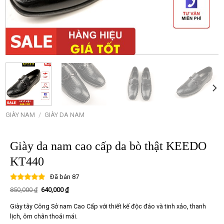
GIÀY NAM
/
GIÀY DA NAM
Giày da nam cao cấp da bò thật KEEDO
KT440
Đã bán
87
Giá
Giá
850,000
₫
640,000
₫
gốc
hiện
là:
tại
Giày tây Công Sở nam Cao Cấp với thiết kế độc đáo và tinh xảo, thanh
850,000 ₫.
là:
640,000 ₫.
lịch, ôm chân thoải mái.