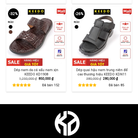
260,000 ₫.
315,000 ₫.
-32%
-26%
Dép nam da cá sấu nam xịn
Dép quai hậu nam trung niên đế
KEEDO KD1908
cao thương hiệu KEEDO KDN11
Giá
Giá
Giá
Giá
1,250,000
₫
850,000
₫
380,000
₫
280,000
₫
gốc
hiện
gốc
hiện
là:
tại
là:
tại
Đã bán
152
Đã bán
85
1,250,000 ₫.
là:
380,000 ₫.
là:
850,000 ₫.
280,000 ₫.