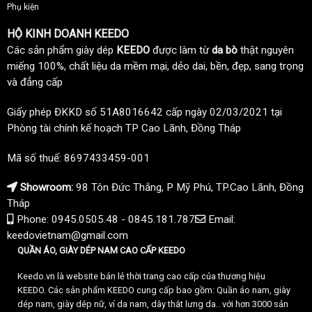
Phụ kiện
HỘ KINH DOANH KEEDO
Các sản phẩm giày dép
KEEDO
được làm từ
da bò
thật nguyên
miếng 100%, chất liệu da mềm mại, dẻo dai, bền, đẹp, sang trọng
và đẳng cấp
Giấy phép ĐKKD số 51A8016642 cấp ngày 02/03/2021 tại
Phòng tài chính kế hoạch TP Cao Lãnh, Đồng Tháp
Mã số thuế: 8697433459-001
Showroom:
98 Tôn Đức Thắng, P Mỹ Phú, TP.Cao Lãnh, Đồng
Tháp
Phone: 0945.0505.48 - 0845.181.787
Email:
keedovietnam@gmail.com
QUẦN ÁO, GIÀY DÉP NAM CAO CẤP KEEDO
Keedo.vn là website bán lẻ thời trang cao cấp của thương hiệu
KEEDO. Các sản phẩm KEEDO cung cấp bao gồm: Quần áo nam, giày
dép nam, giày dép nữ, ví da nam, dây thắt lưng da.. với hơn 3000 sản