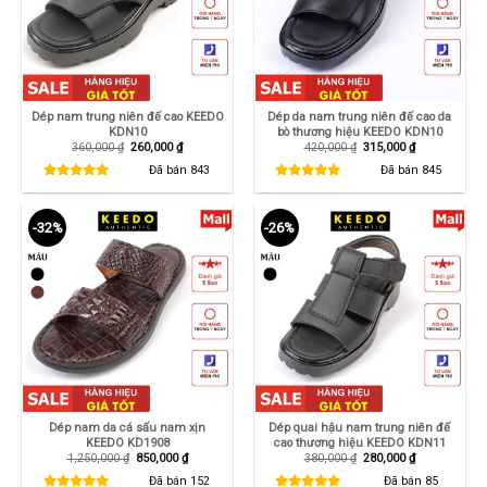
Dép nam trung niên đế cao KEEDO
Dép da nam trung niên đế cao da
KDN10
bò thương hiệu KEEDO KDN10
Giá
Giá
Giá
Giá
360,000
₫
260,000
₫
420,000
₫
315,000
₫
gốc
hiện
gốc
hiện
là:
tại
là:
tại
Đã bán
843
Đã bán
845
360,000 ₫.
là:
420,000 ₫.
là:
260,000 ₫.
315,000 ₫.
-32%
-26%
Dép nam da cá sấu nam xịn
Dép quai hậu nam trung niên đế
KEEDO KD1908
cao thương hiệu KEEDO KDN11
Giá
Giá
Giá
Giá
1,250,000
₫
850,000
₫
380,000
₫
280,000
₫
gốc
hiện
gốc
hiện
là:
tại
là:
tại
Đã bán
152
Đã bán
85