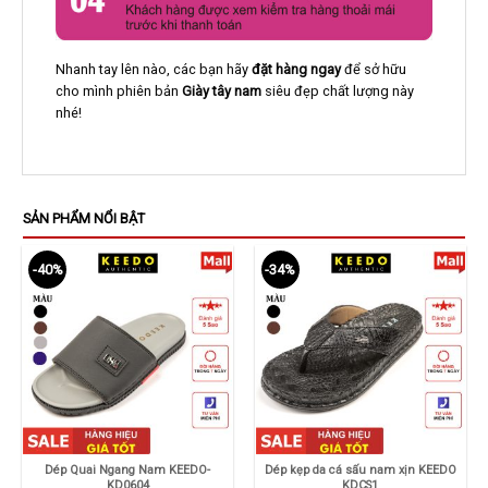
Nhanh tay lên nào, các bạn hãy
đặt hàng ngay
để sở hữu
cho mình phiên bản
Giày tây nam
siêu đẹp chất lượng này
nhé!
SẢN PHẨM NỔI BẬT
-40%
-34%
Dép Quai Ngang Nam KEEDO-
Dép kẹp da cá sấu nam xịn KEEDO
KD0604
KDCS1