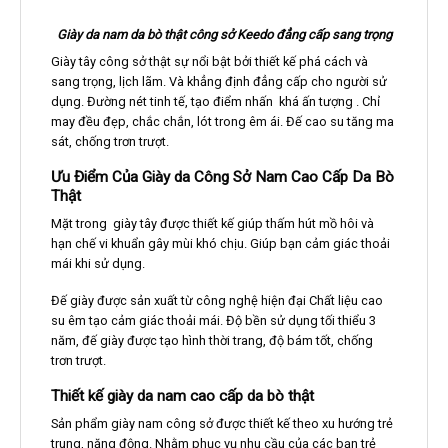
Giày da nam da bò thật công sở Keedo đẳng cấp sang trọng
Giày tây công sở thật sự nổi bật bởi thiết kế phá cách và
sang trọng, lịch lãm. Và khẳng định đẳng cấp cho người sử
dụng. Đường nét tinh tế, tạo điểm nhấn khá ấn tượng . Chỉ
may đều đẹp, chắc chắn, lót trong êm ái. Đế cao su tăng ma
sát, chống trơn trượt.
Ưu Điểm Của Giày da Công Sở Nam Cao Cấp Da Bò
Thật
Mặt trong giày tây được thiết kế giúp thấm hút mồ hôi và
hạn chế vi khuẩn gây mùi khó chịu. Giúp bạn cảm giác thoải
mái khi sử dụng.
Đế giày được sản xuất từ công nghệ hiện đại Chất liệu cao
su êm tạo cảm giác thoải mái. Độ bền sử dụng tối thiểu 3
năm, đế giày được tạo hình thời trang, độ bám tốt, chống
trơn trượt.
Thiết kế giày da nam cao cấp da bò thật
Sản phẩm giày nam công sở được thiết kế theo xu hướng trẻ
trung, năng động. Nhằm phục vụ nhu cầu của các bạn trẻ