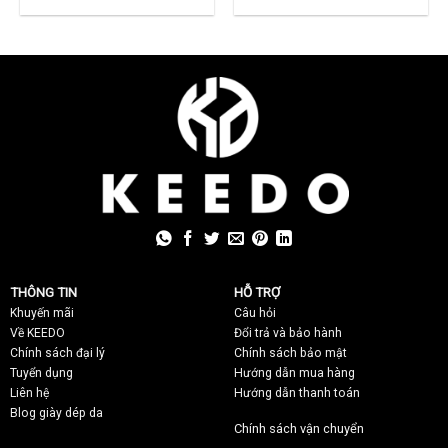
1,250,000 ₫.
là:
380,000 ₫.
là:
850,000 ₫.
280,000 ₫.
THÔNG TIN
HỖ TRỢ
Khuyến mãi
C
âu hỏi
Về KEEDO
Đổi trả và bảo hành
Chính sách đại lý
Chính sách bảo mật
Tuyển dụng
Hướng dẫn mua hàng
Liên hệ
Hướng dẫn thanh toán
Blog giày dép da
Chính sách vận chuyển