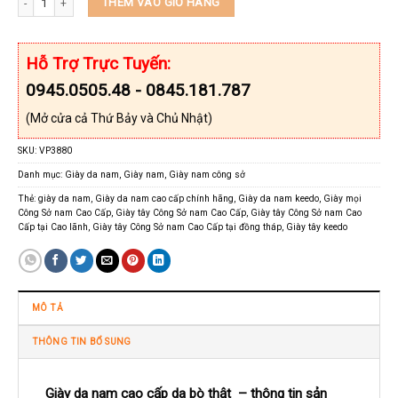
THÊM VÀO GIỎ HÀNG
Hỗ Trợ Trực Tuyến:
0945.0505.48 - 0845.181.787
(Mở cửa cả Thứ Bảy và Chủ Nhật)
SKU:
VP3880
Danh mục:
Giày da nam
,
Giày nam
,
Giày nam công sở
Thẻ:
giày da nam
,
Giày da nam cao cấp chính hãng
,
Giày da nam keedo
,
Giày mọi
Công Sở nam Cao Cấp
,
Giày tây Công Sở nam Cao Cấp
,
Giày tây Công Sở nam Cao
Cấp tại Cao lãnh
,
Giày tây Công Sở nam Cao Cấp tại đồng tháp
,
Giày tây keedo
MÔ TẢ
THÔNG TIN BỔ SUNG
Giày da nam cao cấp da bò thật – thông tin sản