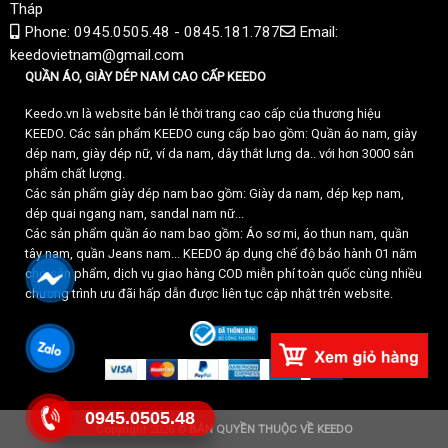
Tháp
Phone: 0945.0505.48 - 0845.181.787
Email:
keedovietnam@gmail.com
QUẦN ÁO, GIÀY DÉP NAM CAO CẤP KEEDO
Keedo.vn là website bán lẻ thời trang cao cấp của thương hiệu
KEEDO. Các sản phẩm KEEDO cung cấp bao gồm: Quần áo nam, giày
dép nam, giày dép nữ, ví da nam, dây thắt lưng da.. với hơn 3000 sản
phẩm chất lượng.
Các sản phẩm giày dép nam bao gồm: Giày da nam, dép kẹp nam,
dép quai ngang nam, sandal nam nữ...
Các sản phẩm quần áo nam bao gồm: Áo sơ mi, áo thun nam, quần
tây nam, quần Jeans nam... KEEDO áp dụng chế độ bảo hành 01 năm
cho sản phẩm, dịch vụ giao hàng COD miễn phí toàn quốc cùng nhiều
chương trình ưu đãi hấp dẫn được liên tục cập nhật trên website.
0945.0505.48
Copyright 2026 ©
BẢN QUYỀN THUỘC VỀ KEEDO