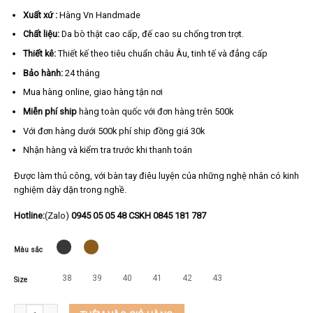
Xuất xứ :
Hàng Vn Handmade
Chất liệu:
Da bò thật cao cấp, đế cao su chống trơn trợt.
Thiết kê:
Thiết kế theo tiêu chuẩn châu Âu, tinh tế và đẳng cấp
Bảo hành:
24 tháng
Mua hàng online, giao hàng tận nơi
Miễn phí ship
hàng toàn quốc với đơn hàng trên 500k
Với đơn hàng dưới 500k phí ship đồng giá 30k
Nhận hàng và kiểm tra trước khi thanh toán
Được làm thủ công, với bàn tay điêu luyện của những nghệ nhân có kinh
nghiệm dày dặn trong nghề.
Hotline:
(Zalo)
0945 05 05 48 CSKH 0845 181 787
Màu sắc
38
39
40
41
42
43
Size
Giày da nam cao cấp da bò thật KEEDO VP3880 số lượng