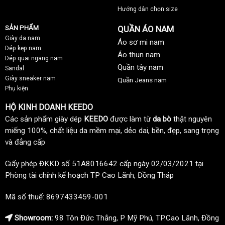
Hướng dẫn chọn size
SẢN PHẨM
QUẦN ÁO NAM
Giày da nam
Áo sơ mi nam
Dép kẹp nam
Áo thun nam
Dép quai ngang nam
Quần tây nam
Sandal
Giày sneaker nam
Quần Jeans nam
Phụ kiện
HỘ KINH DOANH KEEDO
Các sản phẩm giày dép
KEEDO
được làm từ
da bò
thật nguyên
miếng 100%, chất liệu da mềm mại, dẻo dai, bền, đẹp, sang trọng
và đẳng cấp
Giấy phép ĐKKD số 51A8016642 cấp ngày 02/03/2021 tại
Phòng tài chính kế hoạch TP Cao Lãnh, Đồng Tháp
Mã số thuế: 8697433459-001
Showroom:
98 Tôn Đức Thắng, P Mỹ Phú, TP.Cao Lãnh, Đồng