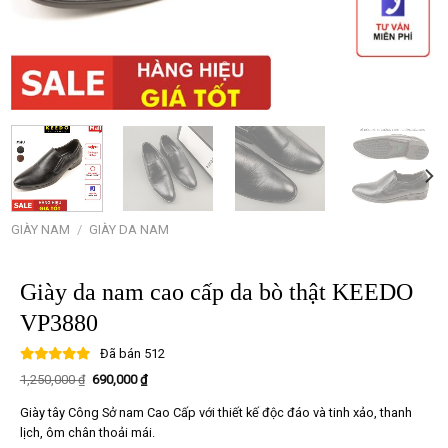
GIÀY NAM
/
GIÀY DA NAM
Giày da nam cao cấp da bò thật KEEDO
VP3880
Đã bán
512
Giá
Giá
1,250,000
₫
690,000
₫
gốc
hiện
là:
tại
Giày tây Công Sở nam Cao Cấp với thiết kế độc đáo và tinh xảo, thanh
1,250,000 ₫.
là:
690,000 ₫.
lịch, ôm chân thoải mái.