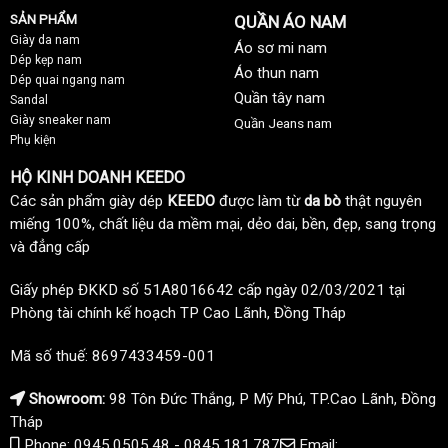
SẢN PHẨM
QUẦN ÁO NAM
Giày da nam
Áo sơ mi nam
Dép kẹp nam
Áo thun nam
Dép quai ngang nam
Quần tây nam
Sandal
Giày sneaker nam
Quần Jeans nam
Phụ kiện
HỘ KINH DOANH KEEDO
Các sản phẩm giày dép
KEEDO
được làm từ
da bò
thật nguyên
miếng 100%, chất liệu da mềm mại, dẻo dai, bền, đẹp, sang trọng
và đẳng cấp
Giấy phép ĐKKD số 51A8016642 cấp ngày 02/03/2021 tại
Phòng tài chính kế hoạch TP Cao Lãnh, Đồng Tháp
Mã số thuế: 8697433459-001
Showroom:
98 Tôn Đức Thắng, P Mỹ Phú, TP.Cao Lãnh, Đồng
Tháp
Phone: 0945.0505.48 - 0845.181.787
Email: