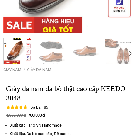
GIÀY NAM
/
GIÀY DA NAM
Giày da nam da bò thật cao cấp KEEDO
3048
Đã bán
86
Giá
Giá
1,650,000
₫
780,000
₫
gốc
hiện
là:
tại
Xuất xứ :
Hàng VN Handmade
1,650,000 ₫.
là:
780,000 ₫.
Chất liệu:
Da bò cao cấp, Đế cao su