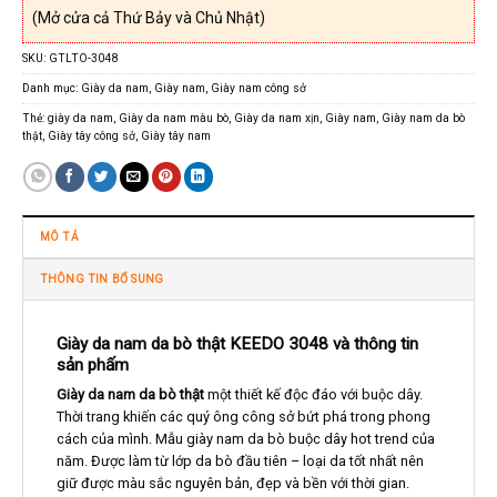
(Mở cửa cả Thứ Bảy và Chủ Nhật)
SKU:
GTLTO-3048
Danh mục:
Giày da nam
,
Giày nam
,
Giày nam công sở
Thẻ:
giày da nam
,
Giày da nam màu bò
,
Giày da nam xịn
,
Giày nam
,
Giày nam da bò
thật
,
Giày tây công sở
,
Giày tây nam
MÔ TẢ
THÔNG TIN BỔ SUNG
Giày da nam da bò thật KEEDO 3048 và thông tin
sản phấm
Giày da nam da bò thật
một thiết kế độc đáo với buộc dây.
Thời trang khiến các quý ông công sở bứt phá trong phong
cách của mình. Mẫu giày nam da bò buộc dây hot trend của
năm. Được làm từ lớp da bò đầu tiên – loại da tốt nhất nên
giữ được màu sắc nguyên bản, đẹp và bền với thời gian.