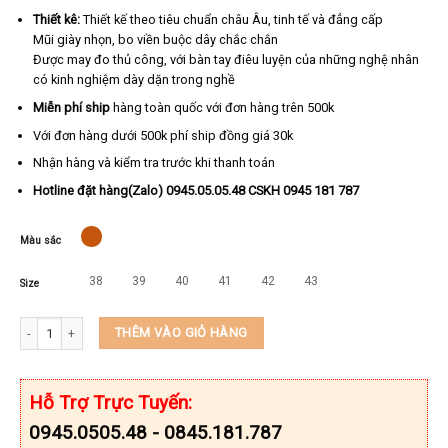
Thiết kê:
Thiết kế theo tiêu chuẩn châu Âu, tinh tế và đẳng cấp
Mũi giày nhọn, bo viền buộc dây chắc chắn
Được may đo thủ công, với bàn tay điêu luyện của những nghệ nhân
có kinh nghiệm dày dặn trong nghề
Miễn phí ship
hàng toàn quốc với đơn hàng trên 500k
Với đơn hàng dưới 500k phí ship đồng giá 30k
Nhận hàng và kiểm tra trước khi thanh toán
Hotline đặt hàng(Zalo) 0945.05.05.48 CSKH 0945 181 787
Màu sắc
38
39
40
41
42
43
Size
Giày da nam da bò thật cao cấp KEEDO 3048 số lượng
THÊM VÀO GIỎ HÀNG
Hỗ Trợ Trực Tuyến:
0945.0505.48 - 0845.181.787