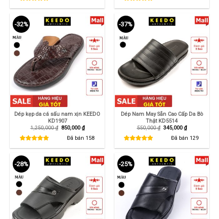
480,000 ₫.
là:
1,290,000 ₫.
là:
290,000 ₫.
850,000 ₫.
-32%
-37%
Dép kẹp da cá sấu nam xịn KEEDO
Dép Nam May Sẵn Cao Cấp Da Bò
KD1907
Thật KD5514
Giá
Giá
Giá
Giá
1,250,000
₫
850,000
₫
550,000
₫
345,000
₫
gốc
hiện
gốc
hiện
là:
tại
là:
tại
Đã bán
158
Đã bán
129
1,250,000 ₫.
là:
550,000 ₫.
là:
850,000 ₫.
345,000 ₫.
-28%
-25%