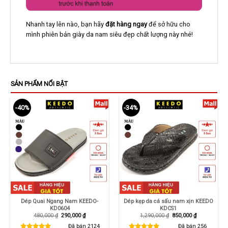
Nhanh tay lên nào, bạn hãy
đặt hàng ngay
để sở hữu cho
mình phiên bản giày da nam siêu đẹp chất lượng này nhé!
SẢN PHẨM NỔI BẬT
-40%
-34%
Dép Quai Ngang Nam KEEDO-
Dép kẹp da cá sấu nam xịn KEEDO
KD0604
KDCS1
Giá
Giá
Giá
Giá
480,000
₫
290,000
₫
1,290,000
₫
850,000
₫
gốc
hiện
gốc
hiện
là:
tại
là:
tại
Đã bán
2124
Đã bán
256