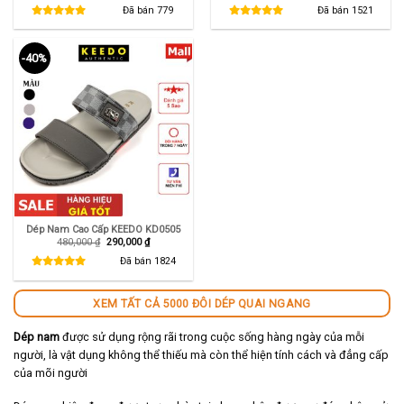
là:
tại
là:
tại
Đã bán
779
Đã bán
1521
550,000 ₫.
là:
550,000 ₫.
là:
290,000 ₫.
345,000 ₫.
-40%
Dép Nam Cao Cấp KEEDO KD0505
Giá
Giá
480,000
₫
290,000
₫
gốc
hiện
là:
tại
Đã bán
1824
480,000 ₫.
là:
290,000 ₫.
XEM TẤT CẢ 5000 ĐÔI DÉP QUAI NGANG
Dép nam
được sử dụng rộng rãi trong cuộc sống hàng ngày của mỗi
người, là vật dụng không thể thiếu mà còn thể hiện tính cách và đẳng cấp
của mõi người