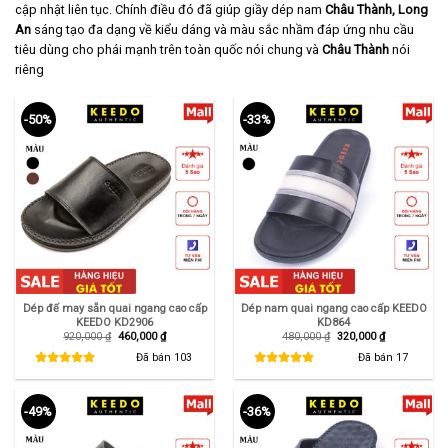
cập nhật liên tục. Chính điều đó đã giúp giầy dép nam
Châu Thành, Long
An
sáng tạo đa dạng về kiểu dáng và màu sắc nhầm đáp ứng nhu cầu
tiêu dùng cho phái mạnh trên toàn quốc nói chung và
Châu Thành
nói
riêng
-50%
-33%
Dép đế may sẵn quai ngang cao cấp
Dép nam quai ngang cao cấp KEEDO
KEEDO KD2906
KD864
Giá
Giá
Giá
Giá
920,000
₫
460,000
₫
480,000
₫
320,000
₫
gốc
hiện
gốc
hiện
là:
tại
là:
tại
Đã bán
103
Đã bán
17
920,000 ₫.
là:
480,000 ₫.
là:
460,000 ₫.
320,000 ₫.
-49%
-36%