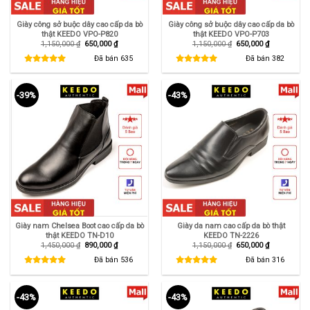
Giày công sở buộc dây cao cấp da bò
Giày công sở buộc dây cao cấp da bò
thật KEEDO VPO-P820
thật KEEDO VPO-P703
Giá
Giá
Giá
Giá
1,150,000
₫
650,000
₫
1,150,000
₫
650,000
₫
gốc
hiện
gốc
hiện
là:
tại
là:
tại
Đã bán
635
Đã bán
382
1,150,000 ₫.
là:
1,150,000 ₫.
là:
650,000 ₫.
650,000 ₫.
-39%
-43%
Giày nam Chelsea Boot cao cấp da bò
Giày da nam cao cấp da bò thật
thật KEEDO TN-D10
KEEDO TN-2226
Giá
Giá
Giá
Giá
1,450,000
₫
890,000
₫
1,150,000
₫
650,000
₫
gốc
hiện
gốc
hiện
là:
tại
là:
tại
Đã bán
536
Đã bán
316
1,450,000 ₫.
là:
1,150,000 ₫.
là:
890,000 ₫.
650,000 ₫.
-43%
-43%