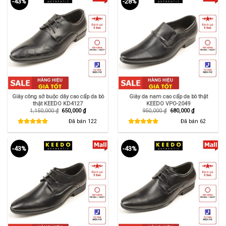
-43%
-28%
Giày công sở buộc dây cao cấp da bò
Giày da nam cao cấp da bò thật
thật KEEDO KD4127
KEEDO VPO-2049
Giá
Giá
Giá
Giá
1,150,000
₫
650,000
₫
950,000
₫
680,000
₫
gốc
hiện
gốc
hiện
là:
tại
là:
tại
Đã bán
122
Đã bán
62
1,150,000 ₫.
là:
950,000 ₫.
là:
650,000 ₫.
680,000 ₫.
-43%
-43%