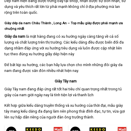
Dép nam hiện đang được trưng bày tại shop, nhận được sự đón nhận, sử
dụng và yêu thích rất lớn từ phái mạnh không chỉ ở địa phường mà lan
rộng trên toàn quốc.
Giày dép da nam Châu Thành
, Long An
– Top mẫu giày được phái mạnh ưa
chuộng nhất
Giày da nam
là mặt hàng đang có xu hướng ngày càng tăng về cả số
lượng và chất lượng trên thị trường. Các kiểu dáng đều được biến đổi đa
dạng nhầm đáp ứng với xu hướng tiêu dụng và luôn được cập nhật liên
tục theo đúng xu hướng giầy dép hiện này
Để bắt kịp xu hướng, các bạn hãy lựa chọn cho mình những đôi giày da
nam đang được săn đón nhiều nhát hiện nay.
Giày Tây nam
Giày Tây nam
đang đáp ứng rất tốt hai tiêu chí quan trọng nhất trong tủ
giày của nam giới ngày nay là tính tiện lợi và thanh lịch
Kết hơp giữa kiểu dáng truyền thống và xu hướng của thời đại, mẫu giày
tây mang kiểu dáng đa đạng làm nên phong thái đĩnh đạc, tự tin, vừa gợi
lên sự hấp dẫn riêng của người đàn ông trưởng thành.