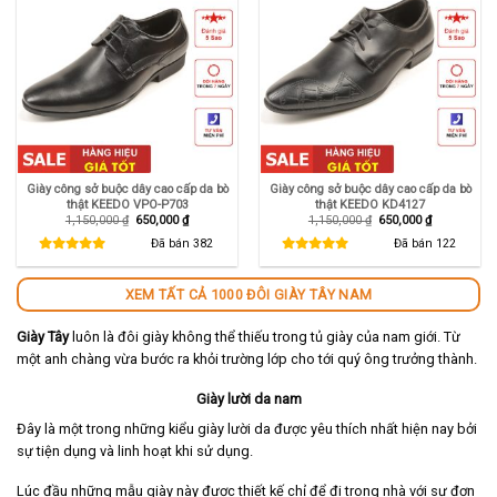
Giày công sở buộc dây cao cấp da bò
Giày công sở buộc dây cao cấp da bò
thật KEEDO VPO-P703
thật KEEDO KD4127
Giá
Giá
Giá
Giá
1,150,000
₫
650,000
₫
1,150,000
₫
650,000
₫
gốc
hiện
gốc
hiện
là:
tại
là:
tại
Đã bán
382
Đã bán
122
1,150,000 ₫.
là:
1,150,000 ₫.
là:
650,000 ₫.
650,000 ₫.
XEM TẤT CẢ 1000 ĐÔI GIÀY TÂY NAM
Giày Tây
luôn là đôi giày không thể thiếu trong tủ giày của nam giới. Từ
một anh chàng vừa bước ra khỏi trường lớp cho tới quý ông trưởng thành.
Giày lười da nam
Đây là một trong những kiểu giày lười da được yêu thích nhất hiện nay bởi
sự tiện dụng và linh hoạt khi sử dụng.
Lúc đầu những mẫu giày này được thiết kế chỉ để đi trong nhà với sự đơn