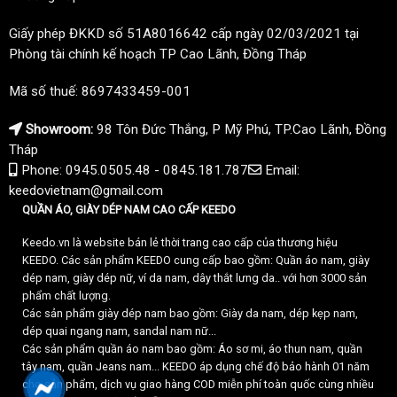
Giấy phép ĐKKD số 51A8016642 cấp ngày 02/03/2021 tại
Phòng tài chính kế hoạch TP Cao Lãnh, Đồng Tháp
Mã số thuế: 8697433459-001
Showroom:
98 Tôn Đức Thắng, P Mỹ Phú, TP.Cao Lãnh, Đồng
Tháp
Phone: 0945.0505.48 - 0845.181.787
Email:
keedovietnam@gmail.com
QUẦN ÁO, GIÀY DÉP NAM CAO CẤP KEEDO
Keedo.vn là website bán lẻ thời trang cao cấp của thương hiệu
KEEDO. Các sản phẩm KEEDO cung cấp bao gồm: Quần áo nam, giày
dép nam, giày dép nữ, ví da nam, dây thắt lưng da.. với hơn 3000 sản
phẩm chất lượng.
Các sản phẩm giày dép nam bao gồm: Giày da nam, dép kẹp nam,
dép quai ngang nam, sandal nam nữ...
Các sản phẩm quần áo nam bao gồm: Áo sơ mi, áo thun nam, quần
tây nam, quần Jeans nam... KEEDO áp dụng chế độ bảo hành 01 năm
cho sản phẩm, dịch vụ giao hàng COD miễn phí toàn quốc cùng nhiều