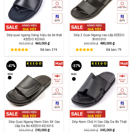
Dép quai ngang hàng hiệu da bò thật
Dép 2 Quai Ngang cao cấp KEEDO
KEEDO KD365
BH01010
Giá
Giá
Giá
Giá
920,000
₫
460,000
₫
650,000
₫
480,000
₫
gốc
hiện
gốc
hiện
là:
tại
là:
tại
Đã bán
374
Đã bán
79
920,000 ₫.
là:
650,000 ₫.
là:
460,000 ₫.
480,000 ₫.
-47%
-37%
Dép Quai Ngang Nam Dán Xé Cao
Dép Nam Chữ H Cao Cấp Da Bò Thật
Cấp Da Bò KEEDO-KD5515
KD5513
Giá
Giá
Giá
Giá
550,000
₫
290,000
₫
550,000
₫
345,000
₫
gốc
hiện
gốc
hiện