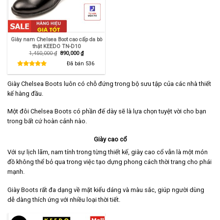
Giày nam Chelsea Boot cao cấp da bò
thật KEEDO TN-D10
Giá
Giá
1,450,000
₫
890,000
₫
gốc
hiện
là:
tại
Đã bán
536
1,450,000 ₫.
là:
890,000 ₫.
Giày Chelsea Boots luôn có chỗ đứng trong bộ sưu tập của các nhà thiết
kế hàng đầu.
Một đôi Chelsea Boots có phần đế dày sẽ là lựa chọn tuyệt vời cho bạn
trong bất cứ hoàn cảnh nào.
Giày cao cổ
Với sự lịch lãm, nam tính trong từng thiết kế, giày cao cổ vẫn là một món
đồ không thể bỏ qua trong việc tạo dựng phong cách thời trang cho phái
mạnh.
Giày Boots rất đa dạng về mặt kiểu dáng và màu sắc, giúp người dùng
dễ dàng thích ứng với nhiều loại thời tiết.