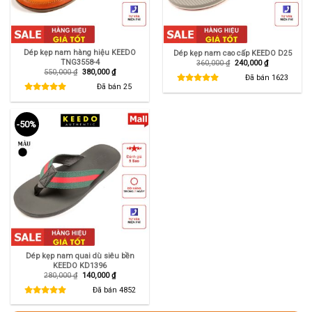
Dép kẹp nam hàng hiệu KEEDO
Dép kẹp nam cao cấp KEEDO D25
TNG3558-4
Giá
Giá
360,000
₫
240,000
₫
gốc
hiện
Giá
Giá
550,000
₫
380,000
₫
là:
tại
Đã bán
1623
gốc
hiện
360,000 ₫.
là:
là:
tại
Đã bán
25
240,000 ₫.
550,000 ₫.
là:
380,000 ₫.
-50%
Dép kẹp nam quai dù siêu bền
KEEDO KD1396
Giá
Giá
280,000
₫
140,000
₫
gốc
hiện
là:
tại
Đã bán
4852
280,000 ₫.
là:
140,000 ₫.