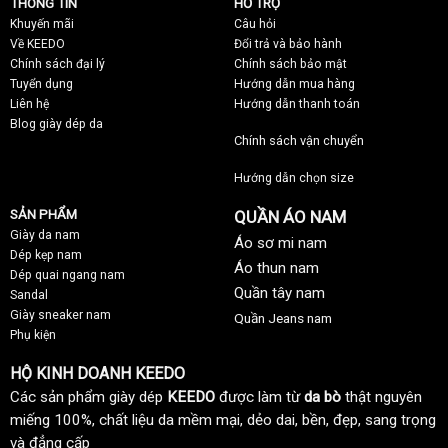
THÔNG TIN
HỖ TRỢ
Khuyến mãi
C
âu hỏi
Về KEEDO
Đổi trả và bảo hành
Chính sách đại lý
Chính sách bảo mật
Tuyển dụng
Hướng dẫn mua hàng
Liên hệ
Hướng dẫn thanh toán
Blog giày dép da
Chính sách vận chuyển
Hướng dẫn chọn size
SẢN PHẨM
QUẦN ÁO NAM
Giày da nam
Áo sơ mi nam
Dép kẹp nam
Áo thun nam
Dép quai ngang nam
Quần tây nam
Sandal
Giày sneaker nam
Quần Jeans nam
Phụ kiện
HỘ KINH DOANH KEEDO
Các sản phẩm giày dép
KEEDO
được làm từ
da bò
thật nguyên
miếng 100%, chất liệu da mềm mại, dẻo dai, bền, đẹp, sang trọng
và đẳng cấp