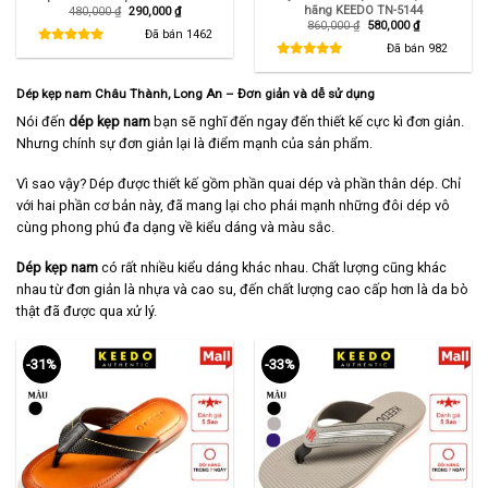
hãng KEEDO TN-5144
Giá
Giá
480,000
₫
290,000
₫
gốc
hiện
Giá
Giá
860,000
₫
580,000
₫
là:
tại
Đã bán
1462
gốc
hiện
480,000 ₫.
là:
là:
tại
Đã bán
982
290,000 ₫.
860,000 ₫.
là:
580,000 ₫.
Dép kẹp nam Châu Thành
, Long An
– Đơn giản và dễ sử dụng
Nói đến
dép kẹp nam
bạn sẽ nghĩ đến ngay đến thiết kế cực kì đơn giản.
Nhưng chính sự đơn giản lại là điểm mạnh của sản phẩm.
Vì sao vậy? Dép được thiết kế gồm phần quai dép và phần thân dép. Chỉ
với hai phần cơ bản này, đã mang lại cho phái mạnh những đôi dép vô
cùng phong phú đa dạng về kiểu dáng và màu sắc.
Dép kẹp nam
có rất nhiều kiểu dáng khác nhau. Chất lượng cũng khác
nhau từ đơn giản là nhựa và cao su, đến chất lượng cao cấp hơn là da bò
thật đã được qua xử lý.
-31%
-33%