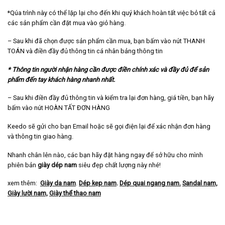
*Qúa trình này có thể lặp lại cho đến khi quý khách hoàn tất việc bỏ tất cả
các sản phẩm cần đặt mua vào giỏ hàng.
– Sau khi đã chọn được sản phẩm cần mua, bạn bấm vào nút THANH
TOÁN và điền đầy đủ thông tin cá nhân bảng thông tin
* Thông tin người nhận hàng cần được điền chính xác và đầy đủ để sản
phẩm đến tay khách hàng nhanh nhất.
– Sau khi điền đầy đủ thông tin và kiểm tra lại đơn hàng, giá tiền, bạn hãy
bấm vào nút HOÀN TẤT ĐƠN HÀNG
Keedo sẽ gửi cho bạn Email hoặc sẽ gọi điện lại để xác nhận đơn hàng
và thông tin giao hàng.
Nhanh chân lên nào, các bạn hãy đặt hàng ngay để sở hữu cho mình
phiên bản
giày dép nam
siêu đẹp chất lượng này nhé!
xem thêm:
Giày da nam
.
Dép kẹp nam
.
Dép quai ngang nam
.
Sandal nam,
Giày lười nam,
Giày thể thao nam