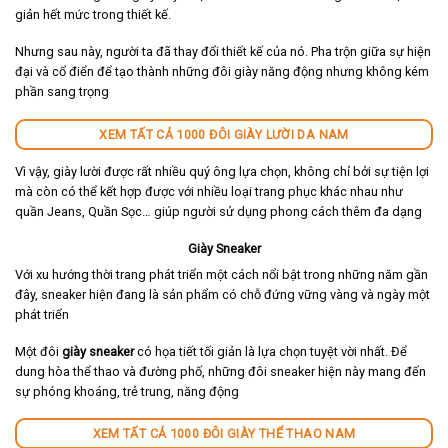
giản hết mức trong thiết kế.
Nhưng sau này, người ta đã thay đổi thiết kế của nó. Pha trộn giữa sự hiện
đại và cổ điển để tạo thành những đôi giày năng động nhưng không kém
phần sang trọng
XEM TẤT CẢ 1000 ĐÔI GIÀY LƯỜI DA NAM
Vì vậy, giày lười được rất nhiều quý ông lựa chọn, không chỉ bởi sự tiện lợi
mà còn có thể kết hợp được với nhiều loại trang phục khác nhau như
quần Jeans, Quần Sọc… giúp người sử dụng phong cách thêm đa dạng
Giày Sneaker
Với xu hướng thời trang phát triển một cách nổi bật trong những năm gần
đây, sneaker hiện đang là sản phẩm có chỗ đứng vững vàng và ngày một
phát triển
Một đôi
giày sneaker
có họa tiết tối giản là lựa chọn tuyệt vời nhất. Để
dung hòa thể thao và đường phố, những đôi sneaker hiện này mang đến
sự phóng khoáng, trẻ trung, năng động
XEM TẤT CẢ 1000 ĐÔI GIÀY THỂ THAO NAM