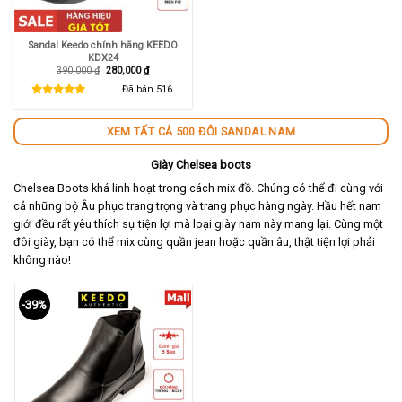
Sandal Keedo chính hãng KEEDO
KDX24
Giá
Giá
390,000
₫
280,000
₫
gốc
hiện
là:
tại
Đã bán
516
390,000 ₫.
là:
280,000 ₫.
XEM TẤT CẢ 500 ĐÔI SANDAL NAM
Giày Chelsea boots
Chelsea Boots khá linh hoạt trong cách mix đồ. Chúng có thể đi cùng với
cả những bộ Âu phục trang trọng và trang phục hàng ngày. Hầu hết nam
giới đều rất yêu thích sự tiện lợi mà loại giày nam này mang lại. Cùng một
đôi giày, bạn có thể mix cùng quần jean hoặc quần âu, thật tiện lợi phải
không nào!
-39%