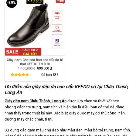
-39%
Giày nam Chelsea Boot cao cấp da bò
thật KEEDO TN-D10
Giá
Giá
1,450,000
₫
890,000
₫
gốc
hiện
là:
tại
Đã bán
536
1,450,000 ₫.
là:
890,000 ₫.
Ưu điểm của giày dép da cao cấp KEEDO có tại Châu Thành,
Long An
Giày dép nam Châu Thành, Long An
được lựa chọn và thiết kế theo
phong cách trẻ trung, nam tính và hiện đại là điều bạn có thể dễ dàng
nhận thấy trong thiết kế này. Đặc biệt giày được may đo thủ công, nên
đường may chắc chắn, tỉ mỉ.
Sử dụng các gam màu chủ đạo như màu đen, màu bò trẻ trung, nam tính.