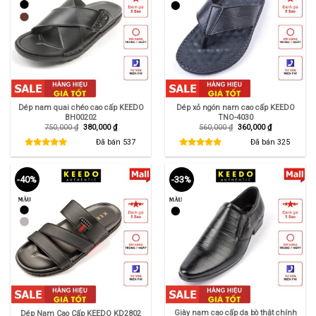
Dép nam quai chéo cao cấp KEEDO
Dép xỏ ngón nam cao cấp KEEDO
BH00202
TNO-4030
Giá
Giá
Giá
Giá
750,000
₫
380,000
₫
560,000
₫
360,000
₫
gốc
hiện
gốc
hiện
là:
tại
là:
tại
Đã bán
537
Đã bán
325
750,000 ₫.
là:
560,000 ₫.
là:
380,000 ₫.
360,000 ₫.
-40%
-33%
Giày nam cao cấp da bò thật chính
Dép Nam Cao Cấp KEEDO KD2802