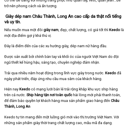
Có thể dễ dàng với những trang phục như quần tây, vest, quần jean…để
trở nên phong cách và ấn tượng.
Giày dép nam Châu Thành, Long An cao cấp da thật nổi tiếng
và uy tín.
Nếu muốn mua một đôi
giày nam
, đẹp, chất lượng, có giá tốt thì
Keedo
là
một địa điểm gợi ý khá thú vị.
Đây là điểm đến của các xu hướng giày, dép nam nữ hàng đầu.
Được sản xuất bởi chính bàn tay và khối óc của người Việt Nam do đội
ngũ thiết kế hùng hậu, sáng tạo, chuyên nghiệp đảm nhận.
Trải qua nhiều năm hoạt động trong lĩnh vực giày trong nước.
Keedo
đã
ngày phát triển, đáp ứng nhu cầu mua sắm của khách hàng.
Hiện nay
Keedo
có mạng lưới bán lẻ trải rộng khắp khu vực ship hàng
trên cả nước.
Ship hàng tận nơi toàn quốc
hài lòng mới phải thanh toán,
để đảm bảo quyền lợi khách hàng mua sản phẩm giao hàng đến
Châu
Thành
, Long An
Keedo tự tin mang đến một luồng gió mới vào thị trường Việt Nam. Với
những sản phẩm giày thời trang chất lượng cao, mẫu mã đa dạng.