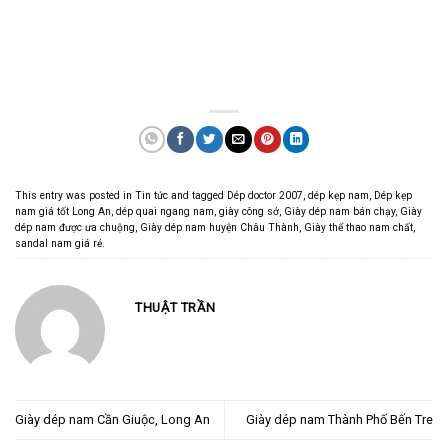
This entry was posted in
Tin tức
and tagged
Dép doctor 2007
,
dép kẹp nam
,
Dép kẹp
nam giá tốt Long An
,
dép quai ngang nam
,
giày công sở
,
Giày dép nam bán chạy
,
Giày
dép nam được ưa chuộng
,
Giày dép nam huyện Châu Thành
,
Giày thể thao nam chất
,
sandal nam giá rẻ
.
THUẬT TRẦN
Giày dép nam Cần Giuộc, Long An
Giày dép nam Thành Phố Bến Tre