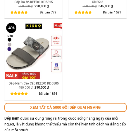
Cấp Da Bò KEEDO-KD5515
KD5513
Giá
Giá
Giá
Giá
550,000
₫
290,000
₫
550,000
₫
345,000
₫
gốc
hiện
gốc
hiện
là:
tại
là:
tại
Đã bán
779
Đã bán
1521
550,000 ₫.
là:
550,000 ₫.
là:
290,000 ₫.
345,000 ₫.
-40%
Dép Nam Cao Cấp KEEDO KD0505
Giá
Giá
480,000
₫
290,000
₫
gốc
hiện
là:
tại
Đã bán
1824
480,000 ₫.
là:
290,000 ₫.
XEM TẤT CẢ 5000 ĐÔI DÉP QUAI NGANG
Dép nam
được sử dụng rộng rãi trong cuộc sống hàng ngày của mỗi
người, là vật dụng không thể thiếu mà còn thể hiện tính cách và đẳng cấp
của mõi người