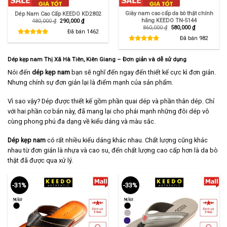
Giày nam cao cấp da bò thật chính
Dép Nam Cao Cấp KEEDO KD2802
hãng KEEDO TN-5144
Giá
Giá
480,000
₫
290,000
₫
gốc
hiện
Giá
Giá
860,000
₫
580,000
₫
là:
tại
Đã bán
1462
gốc
hiện
480,000 ₫.
là:
là:
tại
Đã bán
982
290,000 ₫.
860,000 ₫.
là:
580,000 ₫.
Dép kẹp nam Thị Xã Hà Tiên, Kiên Giang
– Đơn giản và dễ sử dụng
Nói đến
dép kẹp nam
bạn sẽ nghĩ đến ngay đến thiết kế cực kì đơn giản.
Nhưng chính sự đơn giản lại là điểm mạnh của sản phẩm.
Vì sao vậy? Dép được thiết kế gồm phần quai dép và phần thân dép. Chỉ
với hai phần cơ bản này, đã mang lại cho phái mạnh những đôi dép vô
cùng phong phú đa dạng về kiểu dáng và màu sắc.
Dép kẹp nam
có rất nhiều kiểu dáng khác nhau. Chất lượng cũng khác
nhau từ đơn giản là nhựa và cao su, đến chất lượng cao cấp hơn là da bò
thật đã được qua xử lý.
-31%
-33%