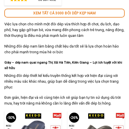
280,000 ₫.
là:
140,000 ₫.
XEM TẤT CẢ 3000 ĐÔI DÉP KẸP NAM
Việc lựa chọn cho mình một đôi dép vừa thích hợp đi chơi, du lịch, dạo
phố, hay gặp gỡ bạn bè, vừa mang đến phong cách trẻ trung, năng động,
thời thượng là điều mà phái mạnh luôn quan tâm
Những đôi dép nam làm bằng chất liệu da tốt sẽ là lựa chọn hoàn hảo
cho phái mạnh trong mùa hè oi bức
Giày – dép nam quai ngang Thị Xã Hà Tiên,
Kiên Giang
– Lợi ích tuyệt vời khi
sở hữu
Những đôi dép thiết kế kiểu truyền thống kết hợp với hiện đại cùng với
nhiều màu sắc khác nhau, giúp bạn dễ dàng trong việc lựa chọn trang
phục
Đơn giản, hiện đại và vô cùng tiện ích sẽ giúp bạn tự tin sử dụng dù trời
mưa, hay trời nắng mà không cần lo lắng đến vấn đề dép bị hỏng.
-50%
-26%