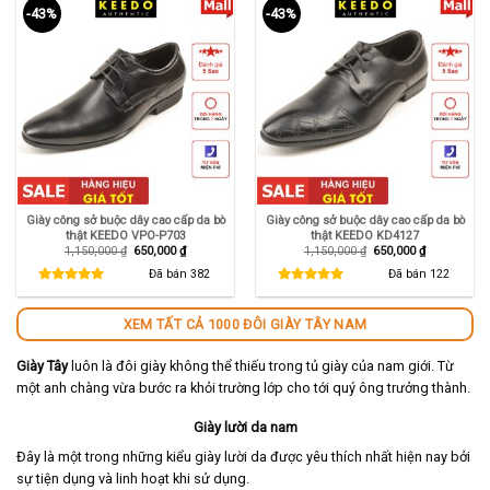
-43%
-43%
Giày công sở buộc dây cao cấp da bò
Giày công sở buộc dây cao cấp da bò
thật KEEDO VPO-P703
thật KEEDO KD4127
Giá
Giá
Giá
Giá
1,150,000
₫
650,000
₫
1,150,000
₫
650,000
₫
gốc
hiện
gốc
hiện
là:
tại
là:
tại
Đã bán
382
Đã bán
122
1,150,000 ₫.
là:
1,150,000 ₫.
là:
650,000 ₫.
650,000 ₫.
XEM TẤT CẢ 1000 ĐÔI GIÀY TÂY NAM
Giày Tây
luôn là đôi giày không thể thiếu trong tủ giày của nam giới. Từ
một anh chàng vừa bước ra khỏi trường lớp cho tới quý ông trưởng thành.
Giày lười da nam
Đây là một trong những kiểu giày lười da được yêu thích nhất hiện nay bởi
sự tiện dụng và linh hoạt khi sử dụng.