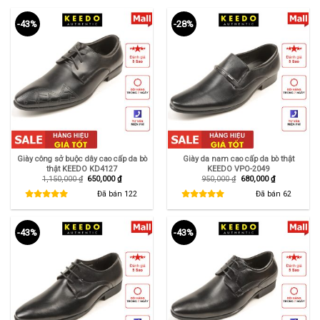
-43%
-28%
Giày công sở buộc dây cao cấp da bò
Giày da nam cao cấp da bò thật
thật KEEDO KD4127
KEEDO VPO-2049
Giá
Giá
Giá
Giá
1,150,000
₫
650,000
₫
950,000
₫
680,000
₫
gốc
hiện
gốc
hiện
là:
tại
là:
tại
Đã bán
122
Đã bán
62
1,150,000 ₫.
là:
950,000 ₫.
là:
650,000 ₫.
680,000 ₫.
-43%
-43%