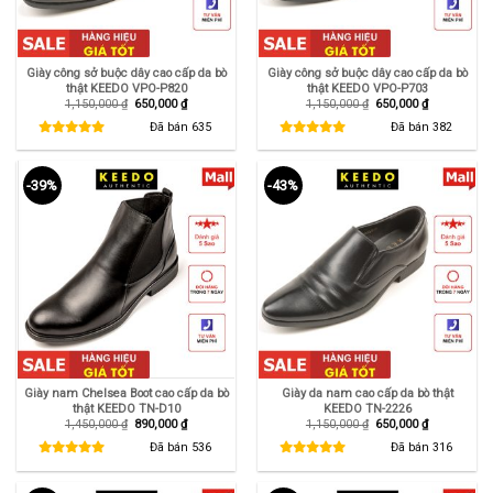
Giày công sở buộc dây cao cấp da bò
Giày công sở buộc dây cao cấp da bò
thật KEEDO VPO-P820
thật KEEDO VPO-P703
Giá
Giá
Giá
Giá
1,150,000
₫
650,000
₫
1,150,000
₫
650,000
₫
gốc
hiện
gốc
hiện
là:
tại
là:
tại
Đã bán
635
Đã bán
382
1,150,000 ₫.
là:
1,150,000 ₫.
là:
650,000 ₫.
650,000 ₫.
-39%
-43%
Giày nam Chelsea Boot cao cấp da bò
Giày da nam cao cấp da bò thật
thật KEEDO TN-D10
KEEDO TN-2226
Giá
Giá
Giá
Giá
1,450,000
₫
890,000
₫
1,150,000
₫
650,000
₫
gốc
hiện
gốc
hiện
là:
tại
là:
tại
Đã bán
536
Đã bán
316
1,450,000 ₫.
là:
1,150,000 ₫.
là:
890,000 ₫.
650,000 ₫.