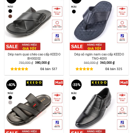
Dép nam quai chéo cao cấp KEEDO
Dép xỏ ngón nam cao cấp KEEDO
BH00202
TNO-4030
Giá
Giá
Giá
Giá
750,000
₫
380,000
₫
560,000
₫
360,000
₫
gốc
hiện
gốc
hiện
là:
tại
là:
tại
Đã bán
537
Đã bán
325
750,000 ₫.
là:
560,000 ₫.
là:
380,000 ₫.
360,000 ₫.
-40%
-33%