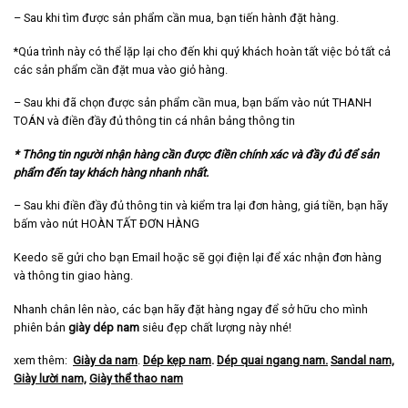
– Sau khi tìm được sản phẩm cần mua, bạn tiến hành đặt hàng.
*Qúa trình này có thể lặp lại cho đến khi quý khách hoàn tất việc bỏ tất cả
các sản phẩm cần đặt mua vào giỏ hàng.
– Sau khi đã chọn được sản phẩm cần mua, bạn bấm vào nút THANH
TOÁN và điền đầy đủ thông tin cá nhân bảng thông tin
* Thông tin người nhận hàng cần được điền chính xác và đầy đủ để sản
phẩm đến tay khách hàng nhanh nhất.
– Sau khi điền đầy đủ thông tin và kiểm tra lại đơn hàng, giá tiền, bạn hãy
bấm vào nút HOÀN TẤT ĐƠN HÀNG
Keedo sẽ gửi cho bạn Email hoặc sẽ gọi điện lại để xác nhận đơn hàng
và thông tin giao hàng.
Nhanh chân lên nào, các bạn hãy đặt hàng ngay để sở hữu cho mình
phiên bản
giày dép nam
siêu đẹp chất lượng này nhé!
xem thêm:
Giày da nam
.
Dép kẹp nam
.
Dép quai ngang nam
.
Sandal nam,
Giày lười nam,
Giày thể thao nam