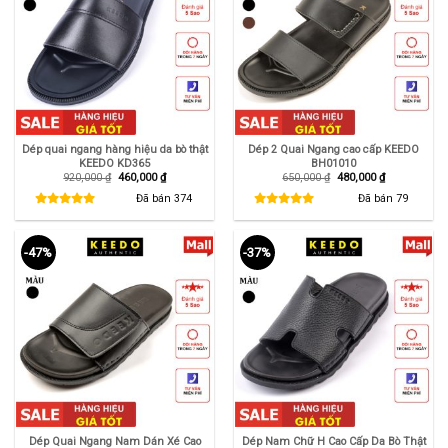
Dép quai ngang hàng hiệu da bò thật
Dép 2 Quai Ngang cao cấp KEEDO
KEEDO KD365
BH01010
Giá
Giá
Giá
Giá
920,000
₫
460,000
₫
650,000
₫
480,000
₫
gốc
hiện
gốc
hiện
là:
tại
là:
tại
Đã bán
374
Đã bán
79
920,000 ₫.
là:
650,000 ₫.
là:
460,000 ₫.
480,000 ₫.
-47%
-37%
Dép Quai Ngang Nam Dán Xé Cao
Dép Nam Chữ H Cao Cấp Da Bò Thật