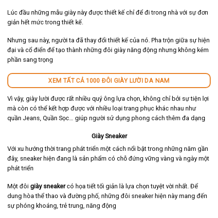
Lúc đầu những mẫu giày này được thiết kế chỉ để đi trong nhà với sự đơn
giản hết mức trong thiết kế.
Nhưng sau này, người ta đã thay đổi thiết kế của nó. Pha trộn giữa sự hiện
đại và cổ điển để tạo thành những đôi giày năng động nhưng không kém
phần sang trọng
XEM TẤT CẢ 1000 ĐÔI GIÀY LƯỜI DA NAM
Vì vậy, giày lười được rất nhiều quý ông lựa chọn, không chỉ bởi sự tiện lợi
mà còn có thể kết hợp được với nhiều loại trang phục khác nhau như
quần Jeans, Quần Sọc… giúp người sử dụng phong cách thêm đa dạng
Giày Sneaker
Với xu hướng thời trang phát triển một cách nổi bật trong những năm gần
đây, sneaker hiện đang là sản phẩm có chỗ đứng vững vàng và ngày một
phát triển
Một đôi
giày sneaker
có họa tiết tối giản là lựa chọn tuyệt vời nhất. Để
dung hòa thể thao và đường phố, những đôi sneaker hiện này mang đến
sự phóng khoáng, trẻ trung, năng động