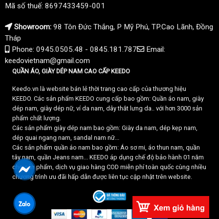
Mã số thuế: 8697433459-001
Showroom:
98 Tôn Đức Thắng, P Mỹ Phú, TP.Cao Lãnh, Đồng
Tháp
Phone: 0945.0505.48 - 0845.181.787
Email:
keedovietnam@gmail.com
QUẦN ÁO, GIÀY DÉP NAM CAO CẤP KEEDO
Keedo.vn là website bán lẻ thời trang cao cấp của thương hiệu
KEEDO. Các sản phẩm KEEDO cung cấp bao gồm: Quần áo nam, giày
dép nam, giày dép nữ, ví da nam, dây thắt lưng da.. với hơn 3000 sản
phẩm chất lượng.
Các sản phẩm giày dép nam bao gồm: Giày da nam, dép kẹp nam,
dép quai ngang nam, sandal nam nữ...
Các sản phẩm quần áo nam bao gồm: Áo sơ mi, áo thun nam, quần
tây nam, quần Jeans nam... KEEDO áp dụng chế độ bảo hành 01 năm
cho sản phẩm, dịch vụ giao hàng COD miễn phí toàn quốc cùng nhiều
chương trình ưu đãi hấp dẫn được liên tục cập nhật trên website.