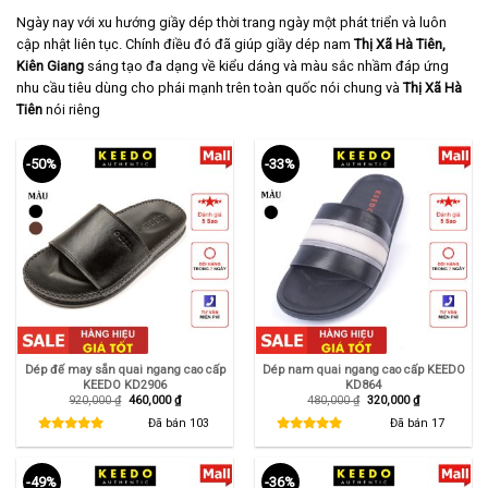
Ngày nay với xu hướng giầy dép thời trang ngày một phát triển và luôn
cập nhật liên tục. Chính điều đó đã giúp giầy dép nam
Thị Xã Hà Tiên,
Kiên Giang
sáng tạo đa dạng về kiểu dáng và màu sắc nhầm đáp ứng
nhu cầu tiêu dùng cho phái mạnh trên toàn quốc nói chung và
Thị Xã Hà
Tiên
nói riêng
-50%
-33%
Dép đế may sẵn quai ngang cao cấp
Dép nam quai ngang cao cấp KEEDO
KEEDO KD2906
KD864
Giá
Giá
Giá
Giá
920,000
₫
460,000
₫
480,000
₫
320,000
₫
gốc
hiện
gốc
hiện
là:
tại
là:
tại
Đã bán
103
Đã bán
17
920,000 ₫.
là:
480,000 ₫.
là:
460,000 ₫.
320,000 ₫.
-49%
-36%