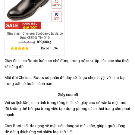
Giày nam Chelsea Boot cao cấp da bò
thật KEEDO TN-D10
Giá
Giá
1,450,000
₫
890,000
₫
gốc
hiện
là:
tại
Đã bán
536
1,450,000 ₫.
là:
890,000 ₫.
Giày Chelsea Boots luôn có chỗ đứng trong bộ sưu tập của các nhà thiết
kế hàng đầu.
Một đôi Chelsea Boots có phần đế dày sẽ là lựa chọn tuyệt vời cho bạn
trong bất cứ hoàn cảnh nào.
Giày cao cổ
Với sự lịch lãm, nam tính trong từng thiết kế, giày cao cổ vẫn là một món
đồ không thể bỏ qua trong việc tạo dựng phong cách thời trang cho phái
mạnh.
Giày Boots rất đa dạng về mặt kiểu dáng và màu sắc, giúp người dùng
dễ dàng thích ứng với nhiều loại thời tiết.