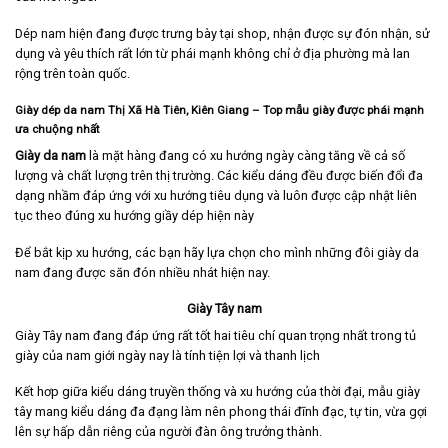
Dép nam hiện đang được trưng bày tại shop, nhận được sự đón nhận, sử
dụng và yêu thích rất lớn từ phái mạnh không chỉ ở địa phường mà lan
rộng trên toàn quốc.
Giày dép da nam Thị Xã Hà Tiên, Kiên Giang
– Top mẫu giày được phái mạnh
ưa chuộng nhất
Giày da nam
là mặt hàng đang có xu hướng ngày càng tăng về cả số
lượng và chất lượng trên thị trường. Các kiểu dáng đều được biến đổi đa
dạng nhầm đáp ứng với xu hướng tiêu dụng và luôn được cập nhật liên
tục theo đúng xu hướng giầy dép hiện này
Để bắt kịp xu hướng, các bạn hãy lựa chọn cho mình những đôi giày da
nam đang được săn đón nhiều nhát hiện nay.
Giày Tây nam
Giày Tây nam
đang đáp ứng rất tốt hai tiêu chí quan trọng nhất trong tủ
giày của nam giới ngày nay là tính tiện lợi và thanh lịch
Kết hơp giữa kiểu dáng truyền thống và xu hướng của thời đại, mẫu giày
tây mang kiểu dáng đa đạng làm nên phong thái đĩnh đạc, tự tin, vừa gợi
lên sự hấp dẫn riêng của người đàn ông trưởng thành.