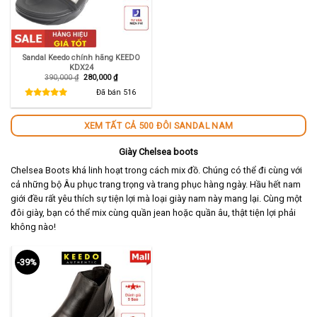
Sandal Keedo chính hãng KEEDO
KDX24
Giá
Giá
390,000
₫
280,000
₫
gốc
hiện
là:
tại
Đã bán
516
390,000 ₫.
là:
280,000 ₫.
XEM TẤT CẢ 500 ĐÔI SANDAL NAM
Giày Chelsea boots
Chelsea Boots khá linh hoạt trong cách mix đồ. Chúng có thể đi cùng với
cả những bộ Âu phục trang trọng và trang phục hàng ngày. Hầu hết nam
giới đều rất yêu thích sự tiện lợi mà loại giày nam này mang lại. Cùng một
đôi giày, bạn có thể mix cùng quần jean hoặc quần âu, thật tiện lợi phải
không nào!
-39%