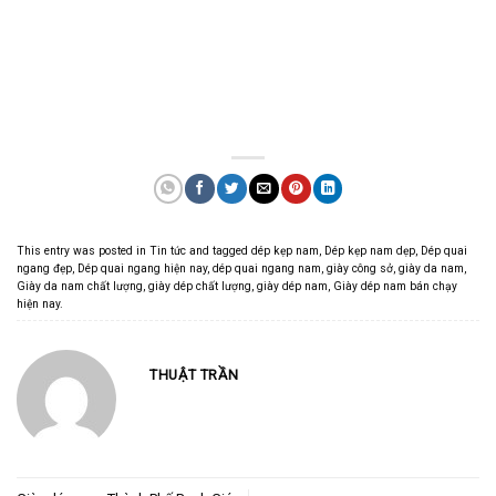
This entry was posted in
Tin tức
and tagged
dép kẹp nam
,
Dép kẹp nam dẹp
,
Dép quai
ngang đẹp
,
Dép quai ngang hiện nay
,
dép quai ngang nam
,
giày công sở
,
giày da nam
,
Giày da nam chất lượng
,
giày dép chất lượng
,
giày dép nam
,
Giày dép nam bán chạy
hiện nay
.
THUẬT TRẦN