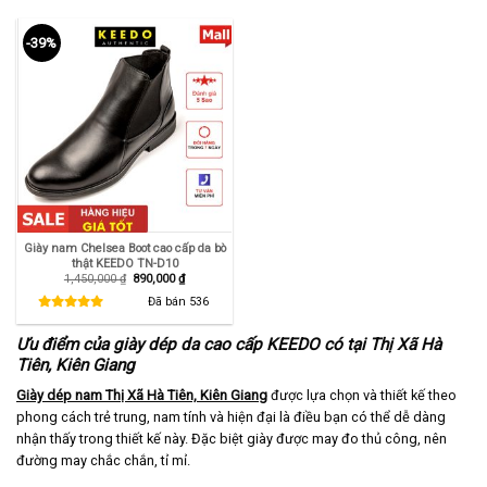
-39%
Giày nam Chelsea Boot cao cấp da bò
thật KEEDO TN-D10
Giá
Giá
1,450,000
₫
890,000
₫
gốc
hiện
là:
tại
Đã bán
536
1,450,000 ₫.
là:
890,000 ₫.
Ưu điểm của giày dép da cao cấp KEEDO có tại Thị Xã Hà
Tiên, Kiên Giang
Giày dép nam Thị Xã Hà Tiên, Kiên Giang
được lựa chọn và thiết kế theo
phong cách trẻ trung, nam tính và hiện đại là điều bạn có thể dễ dàng
nhận thấy trong thiết kế này. Đặc biệt giày được may đo thủ công, nên
đường may chắc chắn, tỉ mỉ.