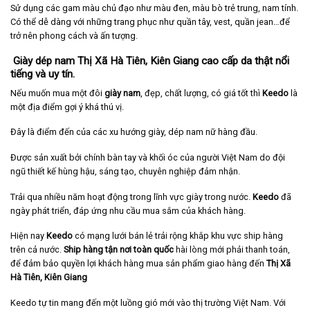
Sử dụng các gam màu chủ đạo như màu đen, màu bò trẻ trung, nam tính.
Có thể dễ dàng với những trang phục như quần tây, vest, quần jean…để
trở nên phong cách và ấn tượng.
Giày dép nam Thị Xã Hà Tiên, Kiên Giang cao cấp da thật nổi
tiếng và uy tín.
Nếu muốn mua một đôi
giày nam
, đẹp, chất lượng, có giá tốt thì
Keedo
là
một địa điểm gợi ý khá thú vị.
Đây là điểm đến của các xu hướng giày, dép nam nữ hàng đầu.
Được sản xuất bởi chính bàn tay và khối óc của người Việt Nam do đội
ngũ thiết kế hùng hậu, sáng tạo, chuyên nghiệp đảm nhận.
Trải qua nhiều năm hoạt động trong lĩnh vực giày trong nước.
Keedo
đã
ngày phát triển, đáp ứng nhu cầu mua sắm của khách hàng.
Hiện nay
Keedo
có mạng lưới bán lẻ trải rộng khắp khu vực ship hàng
trên cả nước.
Ship hàng tận nơi toàn quốc
hài lòng mới phải thanh toán,
để đảm bảo quyền lợi khách hàng mua sản phẩm giao hàng đến
Thị Xã
Hà Tiên,
Kiên Giang
Keedo tự tin mang đến một luồng gió mới vào thị trường Việt Nam. Với