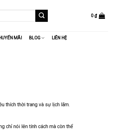
0
₫
HUYẾN MÃI
BLOG
LIÊN HỆ
thích thời trang và sự lịch lãm.
g chỉ nói lên tính cách mà còn thể