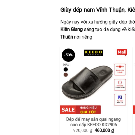
Giày dép nam Vĩnh Thuận, Kiê
Ngày nay với xu hướng giầy dép thời
Kiên Giang
sáng tạo đa dạng về kiể
Thuận
nói riêng
-50%
+
Dép đế may sẵn quai ngang
cao cấp KEEDO KD2906
Giá
Giá
920,000
₫
460,000
₫
gốc
hiện