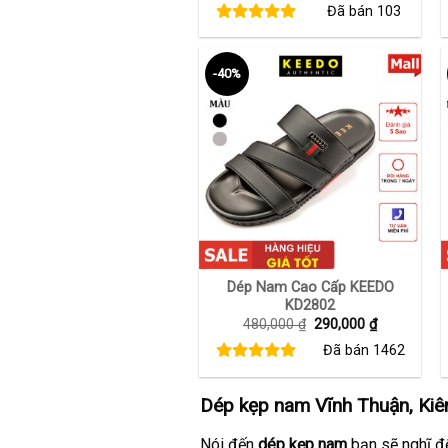
Đã bán
103
là:
tại
920,000 ₫.
là:
460,000 ₫.
-40%
+
Dép Nam Cao Cấp KEEDO
KD2802
Giá
Giá
480,000
₫
290,000
₫
gốc
hiện
Đã bán
1462
là:
tại
480,000 ₫.
là:
290,000 ₫.
Dép kẹp nam Vĩnh Thuận, Kiê
Nói đến
dép kẹp nam
bạn sẽ nghĩ đế