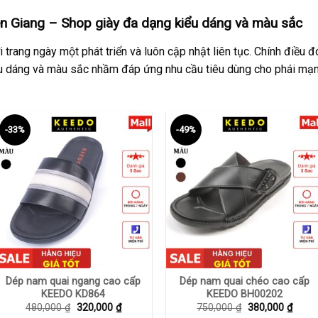
n Giang – Shop giày đa dạng kiểu dáng và màu sắc
 trang ngày một phát triển và luôn cập nhật liên tục. Chính điều 
u dáng và màu sắc nhầm đáp ứng nhu cầu tiêu dùng cho phái mạnh
-33%
-49%
+
+
Dép nam quai ngang cao cấp
Dép nam quai chéo cao cấp
KEEDO KD864
KEEDO BH00202
Giá
Giá
Giá
Giá
480,000
₫
320,000
₫
750,000
₫
380,000
₫
gốc
hiện
gốc
hiện