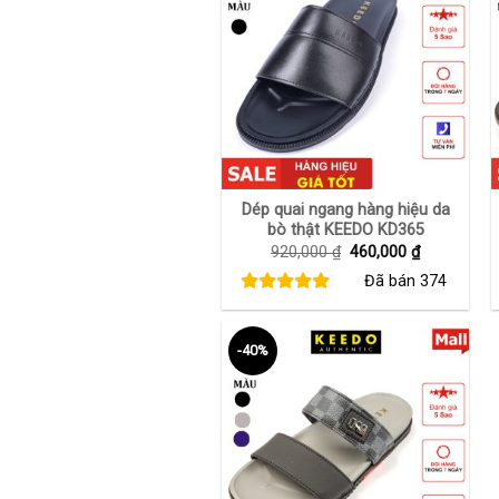
+
Dép quai ngang hàng hiệu da
bò thật KEEDO KD365
Giá
Giá
920,000
₫
460,000
₫
gốc
hiện
Đã bán
374
là:
tại
920,000 ₫.
là:
460,000 ₫.
-40%