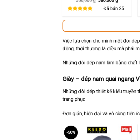
Giá
Giá
550,000
₫
380,000
₫
gốc
hiện
Đã bán
25
là:
tại
550,000 ₫.
là:
380,000 ₫.
Việc lựa chọn cho mình một đôi dép 
động, thời thượng là điều mà phái 
Những đôi dép nam làm bằng chất li
Giày – dép nam quai ngang V
Những đôi dép thiết kế kiểu truyền 
trang phục
Đơn giản, hiện đại và vô cùng tiện í
-50%