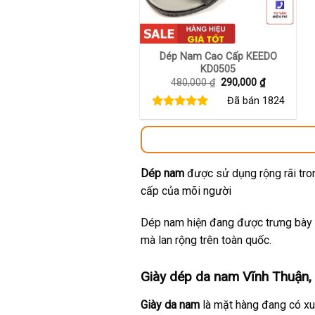
+
Dép Nam Cao Cấp KEEDO
KD0505
Giá
Giá
480,000
₫
290,000
₫
gốc
hiện
Đã bán
1824
là:
tại
480,000 ₫.
là:
290,000 ₫.
Dép nam
được sử dụng rộng rãi tron
cấp của mõi người
Dép nam hiện đang được trưng bày t
mà lan rộng trên toàn quốc.
Giày dép da nam Vĩnh Thuận, 
Giày da nam
là mặt hàng đang có xu 