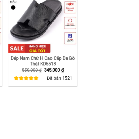
+
Dép Nam Chữ H Cao Cấp Da Bò
Thật KD5513
Giá
Giá
550,000
₫
345,000
₫
gốc
hiện
Đã bán
1521
là:
tại
550,000 ₫.
là:
00 ₫.
345,000 ₫.