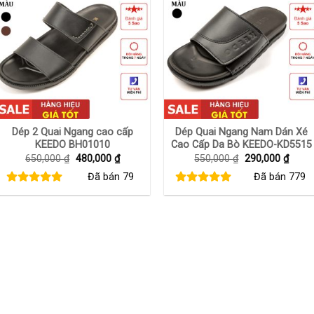
+
+
Dép 2 Quai Ngang cao cấp
Dép Quai Ngang Nam Dán Xé
KEEDO BH01010
Cao Cấp Da Bò KEEDO-KD5515
Giá
Giá
Giá
Giá
650,000
₫
480,000
₫
550,000
₫
290,000
₫
gốc
hiện
gốc
hiện
Đã bán
79
Đã bán
779
là:
tại
là:
tại
650,000 ₫.
là:
550,000 ₫.
là:
480,000 ₫.
290,0