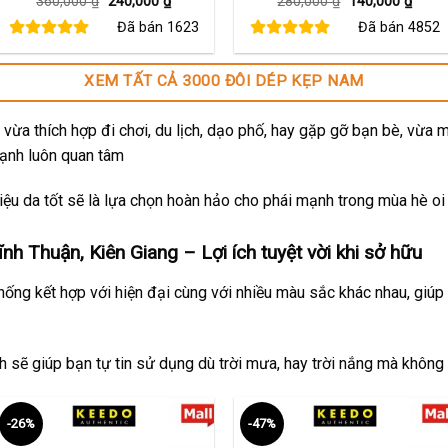
Giá
Giá
Giá
Giá
360,000
₫
240,000
₫
280,000
₫
140,000
₫
gốc
hiện
gốc
hiện
Đã bán
1623
Đã bán
4852
là:
tại
là:
tại
360,000 ₫.
là:
280,000 ₫.
là:
240,000 ₫.
140,0
XEM TẤT CẢ 3000 ĐÔI DÉP KẸP NAM
vừa thích hợp đi chơi, du lịch, dạo phố, hay gặp gỡ bạn bè, vừa 
mạnh luôn quan tâm
ệu da tốt sẽ là lựa chọn hoàn hảo cho phái mạnh trong mùa hè oi
ĩnh Thuận,
Kiên Giang
– Lợi ích tuyệt vời khi sở hữu
thống kết hợp với hiện đại cùng với nhiều màu sắc khác nhau, giúp
ch sẽ giúp bạn tự tin sử dụng dù trời mưa, hay trời nắng mà không
-26%
-47%