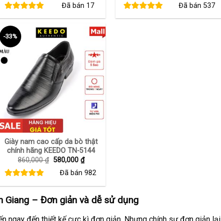
Đã bán
17
Đã bán
537
là:
tại
là:
tại
480,000 ₫.
là:
750,000 ₫.
là:
320,000 ₫.
380,0
-33%
+
Giày nam cao cấp da bò thật
chính hãng KEEDO TN-5144
Giá
Giá
860,000
₫
580,000
₫
gốc
hiện
Đã bán
982
là:
tại
860,000 ₫.
là:
580,000 ₫.
n Giang
– Đơn giản và dễ sử dụng
n ngay đến thiết kế cực kì đơn giản. Nhưng chính sự đơn giản l