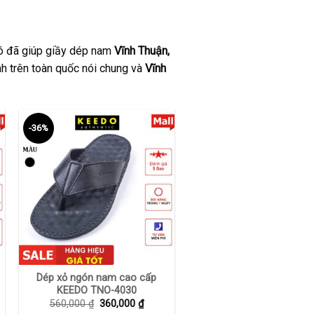
đó đã giúp giầy dép nam
Vĩnh Thuận,
 trên toàn quốc nói chung và
Vĩnh
-36%
+
Dép xỏ ngón nam cao cấp
KEEDO TNO-4030
Giá
Giá
560,000
₫
360,000
₫
gốc
hiện