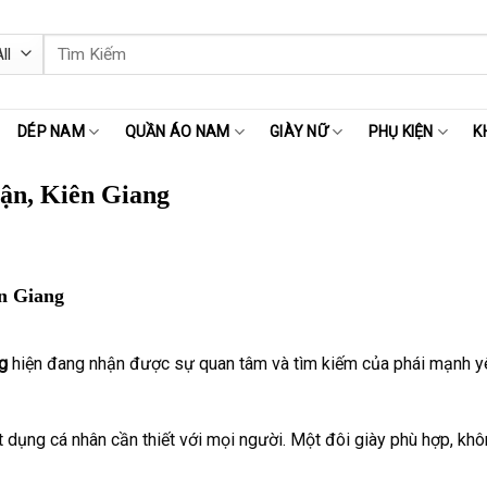
Tìm
kiếm:
DÉP NAM
QUẦN ÁO NAM
GIÀY NỮ
PHỤ KIỆN
K
ận, Kiên Giang
n Giang
ng
hiện đang nhận được sự quan tâm và tìm kiếm của phái mạnh yêu 
 dụng cá nhân cần thiết với mọi người. Một đôi giày phù hợp, khôn