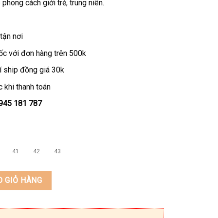
phong cách giới trẻ, trung niên.
tận nơi
ốc với đơn hàng trên 500k
í ship đồng giá 30k
 khi thanh toán
0945 181 787
41
42
43
ấp KEEDO TH-9021-12 số lượng
O GIỎ HÀNG