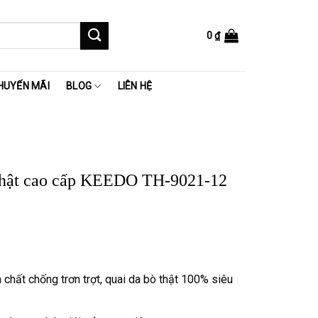
0
₫
HUYẾN MÃI
BLOG
LIÊN HỆ
thật cao cấp KEEDO TH-9021-12
 ₫.
chất chống trơn trợt, quai da bò thật 100% siêu