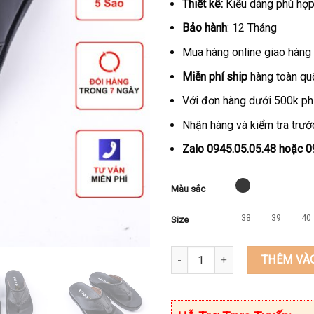
Thiết kê:
Kiểu dáng phù hợp 
Bảo hành
: 12 Tháng
Mua hàng online giao hàng 
Miễn phí ship
hàng toàn qu
Với đơn hàng dưới 500k ph
Nhận hàng và kiểm tra trước
Zalo 0945.05.05.48 hoặc 
Màu sắc
38
39
40
Size
Dép kẹp nam da bò thật cao c
THÊM VÀ