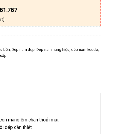
181.787
ật)
êu bền
,
Dép nam đẹp
,
Dép nam hàng hiệu
,
dép nam keedo
,
 cấp
 còn mang êm chân thoải mái.
i dép cần thiết.