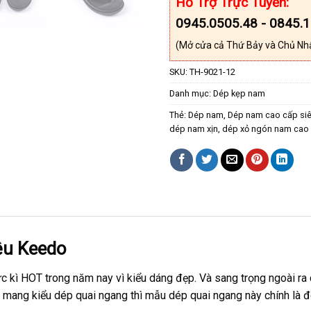
Hỗ Trợ Trực Tuyến:
0945.0505.48 - 0845.
(Mở cửa cả Thứ Bảy và Chủ Nh
SKU:
TH-9021-12
Danh mục:
Dép kẹp nam
Thẻ:
Dép nam
,
Dép nam cao cấp si
dép nam xịn
,
dép xỏ ngón nam cao
ệu Keedo
 kì HOT trong năm nay vì kiểu dáng đẹp. Và sang trọng ngoài ra
mang kiểu dép quai ngang thì mẫu dép quai ngang này chính là đô