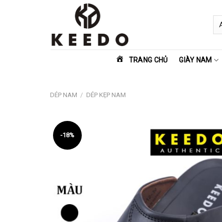
Skip
to
content
TRANG CHỦ
GIÀY NAM
DÉP NAM
/
DÉP KẸP NAM
-18%