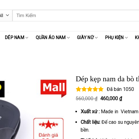
Tìm
kiếm:
DÉP NAM
QUẦN ÁO NAM
GIÀY NỮ
PHỤ KIỆN
K
Dép kẹp nam da bò 
Đã bán
1050
Giá
Giá
560,000
₫
460,000
₫
gốc
hiện
là:
tại
Xuất xứ :
Made in Vietnam
560,000 ₫.
là:
460,000
Chất liệu:
Đế cao su nguyên 
bền.