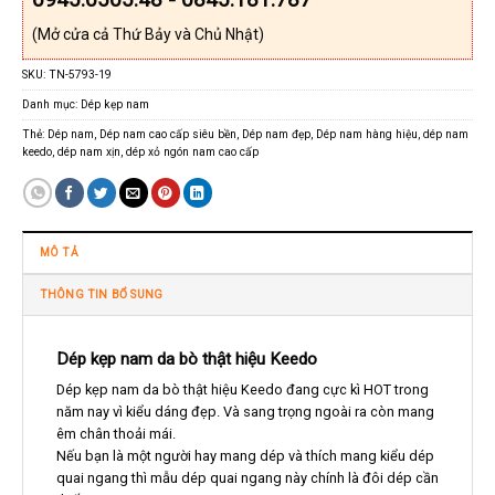
(Mở cửa cả Thứ Bảy và Chủ Nhật)
SKU:
TN-5793-19
Danh mục:
Dép kẹp nam
Thẻ:
Dép nam
,
Dép nam cao cấp siêu bền
,
Dép nam đẹp
,
Dép nam hàng hiệu
,
dép nam
keedo
,
dép nam xịn
,
dép xỏ ngón nam cao cấp
MÔ TẢ
THÔNG TIN BỔ SUNG
Dép kẹp nam da bò thật hiệu Keedo
Dép kẹp nam da bò thật hiệu Keedo đang cực kì HOT trong
năm nay vì kiểu dáng đẹp. Và sang trọng ngoài ra còn mang
êm chân thoải mái.
Nếu bạn là một người hay mang dép và thích mang kiểu dép
quai ngang thì mẫu dép quai ngang này chính là đôi dép cần