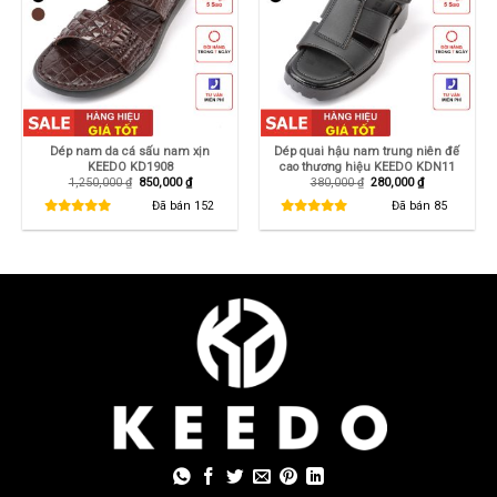
Dép nam da cá sấu nam xịn
Dép quai hậu nam trung niên đế
KEEDO KD1908
cao thương hiệu KEEDO KDN11
Giá
Giá
Giá
Giá
1,250,000
₫
850,000
₫
380,000
₫
280,000
₫
gốc
hiện
gốc
hiện
là:
tại
là:
tại
Đã bán
152
Đã bán
85
1,250,000 ₫.
là:
380,000 ₫.
là:
850,000 ₫.
280,000 ₫.