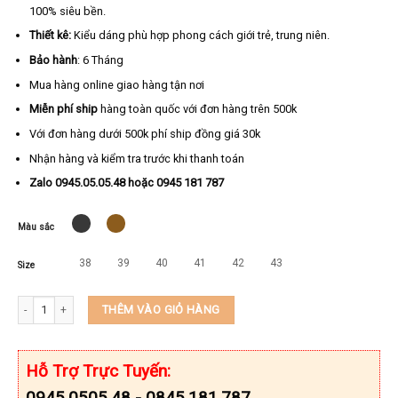
100% siêu bền.
Thiết kê:
Kiểu dáng phù hợp phong cách giới trẻ, trung niên.
Bảo hành
: 6 Tháng
Mua hàng online giao hàng tận nơi
Miễn phí ship
hàng toàn quốc với đơn hàng trên 500k
Với đơn hàng dưới 500k phí ship đồng giá 30k
Nhận hàng và kiểm tra trước khi thanh toán
Zalo 0945.05.05.48 hoặc 0945 181 787
Màu sắc
38
39
40
41
42
43
Size
Dép kẹp nam da bò thật cao cấp KEEDO TN-5793-19 số lượng
THÊM VÀO GIỎ HÀNG
Hỗ Trợ Trực Tuyến:
0945.0505.48 - 0845.181.787