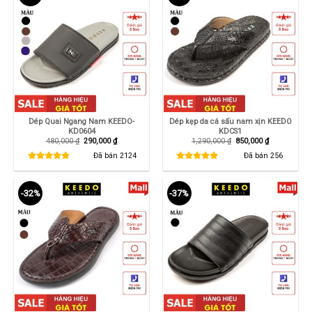
Dép Quai Ngang Nam KEEDO-
Dép kẹp da cá sấu nam xịn KEEDO
KD0604
KDCS1
Giá
Giá
Giá
Giá
480,000
₫
290,000
₫
1,290,000
₫
850,000
₫
gốc
hiện
gốc
hiện
là:
tại
là:
tại
Đã bán
2124
Đã bán
256
480,000 ₫.
là:
1,290,000 ₫.
là:
290,000 ₫.
850,000 ₫.
-32%
-37%