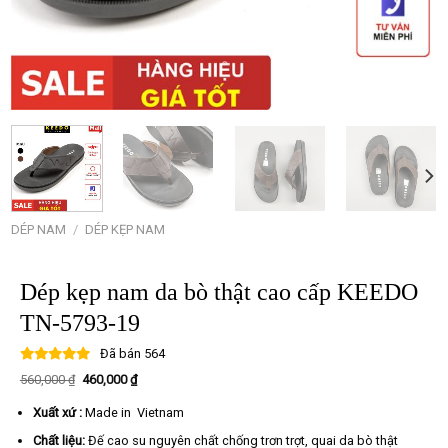
DÉP NAM
/
DÉP KẸP NAM
Dép kẹp nam da bò thật cao cấp KEEDO
TN-5793-19
Đã bán
564
Giá
Giá
560,000
₫
460,000
₫
gốc
hiện
là:
tại
Xuất xứ :
Made in Vietnam
560,000 ₫.
là:
460,000 ₫.
Chất liệu:
Đế cao su nguyên chất chống trơn trợt, quai da bò thật