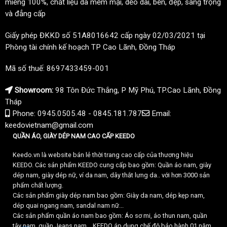
miếng 100%, chất liệu da mềm mại, dẻo dai, bền, đẹp, sang trọng
và đẳng cấp
Giấy phép ĐKKD số 51A8016642 cấp ngày 02/03/2021 tại
Phòng tài chính kế hoạch TP Cao Lãnh, Đồng Tháp
Mã số thuế: 8697433459-001
Showroom:
98 Tôn Đức Thắng, P Mỹ Phú, TP.Cao Lãnh, Đồng
Tháp
Phone: 0945.0505.48 - 0845.181.787
Email:
keedovietnam@gmail.com
QUẦN ÁO, GIÀY DÉP NAM CAO CẤP KEEDO
Keedo.vn là website bán lẻ thời trang cao cấp của thương hiệu
KEEDO. Các sản phẩm KEEDO cung cấp bao gồm: Quần áo nam, giày
dép nam, giày dép nữ, ví da nam, dây thắt lưng da.. với hơn 3000 sản
phẩm chất lượng.
Các sản phẩm giày dép nam bao gồm: Giày da nam, dép kẹp nam,
dép quai ngang nam, sandal nam nữ...
Các sản phẩm quần áo nam bao gồm: Áo sơ mi, áo thun nam, quần
tây nam, quần Jeans nam... KEEDO áp dụng chế độ bảo hành 01 năm