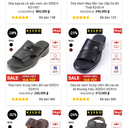
Dép kẹp da cá sấu nam xịn KEEDO
Dép Nam May Sẵn Cao Cấp Da Bò
KD1907
Thật KD5514
Giá
Giá
Giá
Giá
1,250,000
₫
850,000
₫
550,000
₫
345,000
₫
gốc
hiện
gốc
hiện
là:
tại
là:
tại
Đã bán
158
Đã bán
129
1,250,000 ₫.
là:
550,000 ₫.
là:
850,000 ₫.
345,000 ₫.
-28%
-25%
Dép nam trung niên đế cao KEEDO
Dép da nam trung niên đế cao da
KDN10
bò thương hiệu KEEDO KDN10
Giá
Giá
Giá
Giá
360,000
₫
260,000
₫
420,000
₫
315,000
₫
gốc
hiện
gốc
hiện
là:
tại
là:
tại
Đã bán
843
Đã bán
845
360,000 ₫.
là:
420,000 ₫.
là:
260,000 ₫.
315,000 ₫.
-32%
-26%