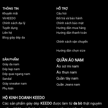
THÔNG TIN
HỖ TRỢ
Khuyến mãi
C
âu hỏi
Về KEEDO
Đổi trả và bảo hành
Chính sách đại lý
Chính sách bảo mật
Tuyển dụng
Hướng dẫn mua hàng
Liên hệ
Hướng dẫn thanh toán
Blog giày dép da
Chính sách vận chuyển
Hướng dẫn chọn size
SẢN PHẨM
QUẦN ÁO NAM
Giày da nam
Áo sơ mi nam
Dép kẹp nam
Áo thun nam
Dép quai ngang nam
Quần tây nam
Sandal
Giày sneaker nam
Quần Jeans nam
Phụ kiện
HỘ KINH DOANH KEEDO
Các sản phẩm giày dép
KEEDO
được làm từ
da bò
thật nguyên