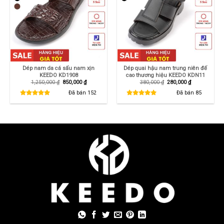
Dép nam da cá sấu nam xịn
Dép quai hậu nam trung niên đế
KEEDO KD1908
cao thương hiệu KEEDO KDN11
Giá
Giá
Giá
Giá
1,250,000
₫
850,000
₫
380,000
₫
280,000
₫
gốc
hiện
gốc
hiện
là:
tại
là:
tại
Đã bán
152
Đã bán
85
1,250,000 ₫.
là:
380,000 ₫.
là:
850,000 ₫.
280,000 ₫.