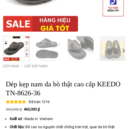
DÉP NAM
/
DÉP KẸP NAM
Dép kẹp nam da bò thật cao cấp KEEDO
TN-8626-36
Đã bán
1216
Giá
Giá
560,000
₫
460,000
₫
gốc
hiện
là:
tại
Xuất xứ :
Made in Vietnam
560,000 ₫.
là:
460,000 ₫.
Chất liệu:
Đế cao su nguyên chất chống trơn trợt, quai da bò thật