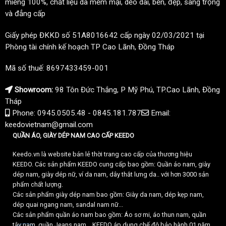
miếng 100%, chất liệu da mềm mại, dẻo dai, bền, đẹp, sang trọng
và đẳng cấp
Giấy phép ĐKKD số 51A8016642 cấp ngày 02/03/2021 tại
Phòng tài chính kế hoạch TP Cao Lãnh, Đồng Tháp
Mã số thuế: 8697433459-001
Showroom:
98 Tôn Đức Thắng, P Mỹ Phú, TP.Cao Lãnh, Đồng
Tháp
Phone: 0945.0505.48 - 0845.181.787
Email:
keedovietnam@gmail.com
QUẦN ÁO, GIÀY DÉP NAM CAO CẤP KEEDO
Keedo.vn là website bán lẻ thời trang cao cấp của thương hiệu
KEEDO. Các sản phẩm KEEDO cung cấp bao gồm: Quần áo nam, giày
dép nam, giày dép nữ, ví da nam, dây thắt lưng da.. với hơn 3000 sản
phẩm chất lượng.
Các sản phẩm giày dép nam bao gồm: Giày da nam, dép kẹp nam,
dép quai ngang nam, sandal nam nữ...
Các sản phẩm quần áo nam bao gồm: Áo sơ mi, áo thun nam, quần
tây nam, quần Jeans nam... KEEDO áp dụng chế độ bảo hành 01 năm