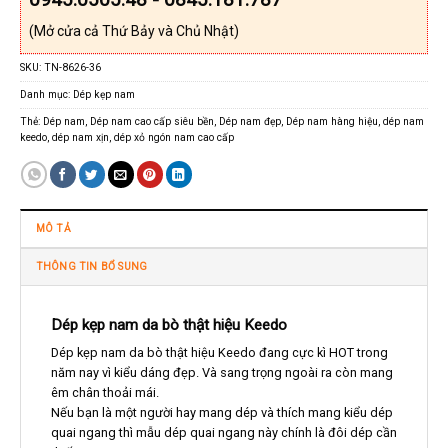
(Mở cửa cả Thứ Bảy và Chủ Nhật)
SKU:
TN-8626-36
Danh mục:
Dép kẹp nam
Thẻ:
Dép nam
,
Dép nam cao cấp siêu bền
,
Dép nam đẹp
,
Dép nam hàng hiệu
,
dép nam
keedo
,
dép nam xịn
,
dép xỏ ngón nam cao cấp
MÔ TẢ
THÔNG TIN BỔ SUNG
Dép kẹp nam da bò thật hiệu Keedo
Dép kẹp nam da bò thật hiệu Keedo đang cực kì HOT trong
năm nay vì kiểu dáng đẹp. Và sang trọng ngoài ra còn mang
êm chân thoải mái.
Nếu bạn là một người hay mang dép và thích mang kiểu dép
quai ngang thì mẫu dép quai ngang này chính là đôi dép cần