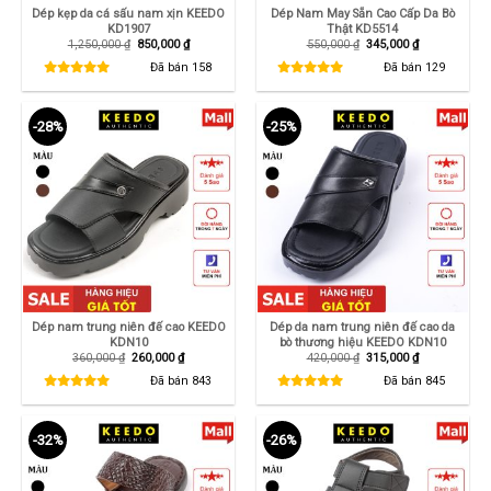
Dép kẹp da cá sấu nam xịn KEEDO
Dép Nam May Sẵn Cao Cấp Da Bò
KD1907
Thật KD5514
Giá
Giá
Giá
Giá
1,250,000
₫
850,000
₫
550,000
₫
345,000
₫
gốc
hiện
gốc
hiện
là:
tại
là:
tại
Đã bán
158
Đã bán
129
1,250,000 ₫.
là:
550,000 ₫.
là:
850,000 ₫.
345,000 ₫.
-28%
-25%
Dép nam trung niên đế cao KEEDO
Dép da nam trung niên đế cao da
KDN10
bò thương hiệu KEEDO KDN10
Giá
Giá
Giá
Giá
360,000
₫
260,000
₫
420,000
₫
315,000
₫
gốc
hiện
gốc
hiện
là:
tại
là:
tại
Đã bán
843
Đã bán
845
360,000 ₫.
là:
420,000 ₫.
là:
260,000 ₫.
315,000 ₫.
-32%
-26%