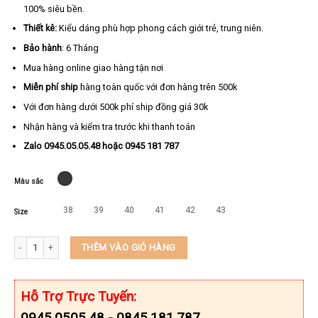
100% siêu bền.
Thiết kê:
Kiểu dáng phù hợp phong cách giới trẻ, trung niên.
Bảo hành
: 6 Tháng
Mua hàng online giao hàng tận nơi
Miễn phí ship
hàng toàn quốc với đơn hàng trên 500k
Với đơn hàng dưới 500k phí ship đồng giá 30k
Nhận hàng và kiểm tra trước khi thanh toán
Zalo 0945.05.05.48 hoặc 0945 181 787
Màu sắc
38
39
40
41
42
43
Size
Dép kẹp nam da bò thật cao cấp KEEDO TN-8626-36 số lượng
THÊM VÀO GIỎ HÀNG
Hỗ Trợ Trực Tuyến:
0945.0505.48 - 0845.181.787