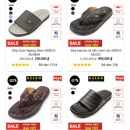
Dép Quai Ngang Nam KEEDO-
Dép kẹp da cá sấu nam xịn KEEDO
KD0604
KDCS1
Giá
Giá
Giá
Giá
480,000
₫
290,000
₫
1,290,000
₫
850,000
₫
gốc
hiện
gốc
hiện
là:
tại
là:
tại
Đã bán
2124
Đã bán
256
480,000 ₫.
là:
1,290,000 ₫.
là:
290,000 ₫.
850,000 ₫.
-32%
-37%