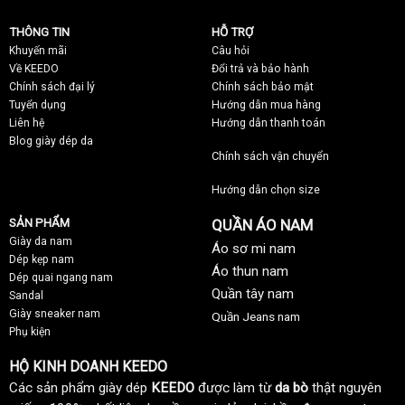
THÔNG TIN
HỖ TRỢ
Khuyến mãi
C
âu hỏi
Về KEEDO
Đổi trả và bảo hành
Chính sách đại lý
Chính sách bảo mật
Tuyển dụng
Hướng dẫn mua hàng
Liên hệ
Hướng dẫn thanh toán
Blog giày dép da
Chính sách vận chuyển
Hướng dẫn chọn size
SẢN PHẨM
QUẦN ÁO NAM
Giày da nam
Áo sơ mi nam
Dép kẹp nam
Áo thun nam
Dép quai ngang nam
Quần tây nam
Sandal
Giày sneaker nam
Quần Jeans nam
Phụ kiện
HỘ KINH DOANH KEEDO
Các sản phẩm giày dép
KEEDO
được làm từ
da bò
thật nguyên