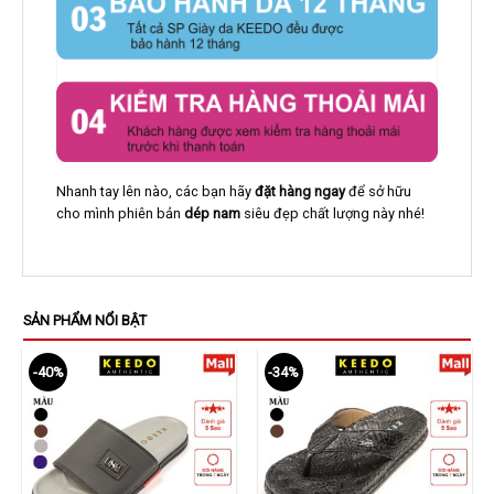
Nhanh tay lên nào, các bạn hãy
đặt hàng ngay
để sở hữu
cho mình phiên bản
dép nam
siêu đẹp chất lượng này nhé!
SẢN PHẨM NỔI BẬT
-40%
-34%