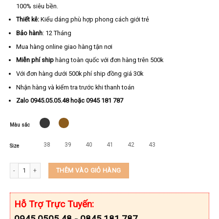
100% siêu bền.
Thiết kê:
Kiểu dáng phù hợp phong cách giới trẻ
Bảo hành
: 12 Tháng
Mua hàng online giao hàng tận nơi
Miễn phí ship
hàng toàn quốc với đơn hàng trên 500k
Với đơn hàng dưới 500k phí ship đồng giá 30k
Nhận hàng và kiểm tra trước khi thanh toán
Zalo 0945.05.05.48 hoặc 0945 181 787
Màu sắc
38
39
40
41
42
43
Size
Dép kẹp nam da bò thật cao cấp KEEDO TN-C40 số lượng
THÊM VÀO GIỎ HÀNG
Hỗ Trợ Trực Tuyến:
0945.0505.48 - 0845.181.787