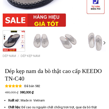
DÉP NAM
/
DÉP KẸP NAM
Dép kẹp nam da bò thật cao cấp KEEDO
TN-C40
Đã bán
582
Giá
Giá
480,000
₫
380,000
₫
gốc
hiện
là:
tại
Xuất xứ :
Made in Vietnam
480,000 ₫.
là:
380,000 ₫.
Chất liệu:
Đế cao su nguyên chất chống trơn trợt, quai da bò thật