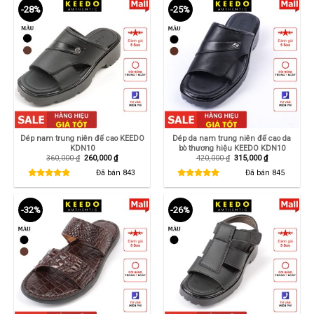
-28%
-25%
Dép nam trung niên đế cao KEEDO
Dép da nam trung niên đế cao da
KDN10
bò thương hiệu KEEDO KDN10
Giá
Giá
Giá
Giá
360,000
₫
260,000
₫
420,000
₫
315,000
₫
gốc
hiện
gốc
hiện
là:
tại
là:
tại
Đã bán
843
Đã bán
845
360,000 ₫.
là:
420,000 ₫.
là:
260,000 ₫.
315,000 ₫.
-32%
-26%