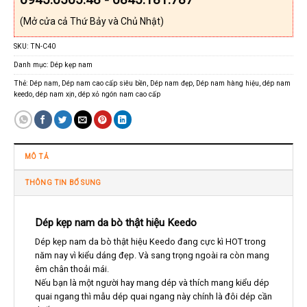
(Mở cửa cả Thứ Bảy và Chủ Nhật)
SKU:
TN-C40
Danh mục:
Dép kẹp nam
Thẻ:
Dép nam
,
Dép nam cao cấp siêu bền
,
Dép nam đẹp
,
Dép nam hàng hiệu
,
dép nam
keedo
,
dép nam xịn
,
dép xỏ ngón nam cao cấp
MÔ TẢ
THÔNG TIN BỔ SUNG
Dép kẹp nam da bò thật hiệu Keedo
Dép kẹp nam da bò thật hiệu Keedo đang cực kì HOT trong
năm nay vì kiểu dáng đẹp. Và sang trọng ngoài ra còn mang
êm chân thoải mái.
Nếu bạn là một người hay mang dép và thích mang kiểu dép
quai ngang thì mẫu dép quai ngang này chính là đôi dép cần