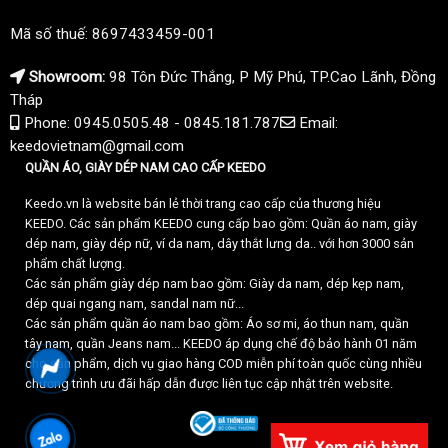
Mã số thuế: 8697433459-001
Showroom:
98 Tôn Đức Thắng, P Mỹ Phú, TP.Cao Lãnh, Đồng
Tháp
Phone: 0945.0505.48 - 0845.181.787
Email:
keedovietnam@gmail.com
QUẦN ÁO, GIÀY DÉP NAM CAO CẤP KEEDO
Keedo.vn là website bán lẻ thời trang cao cấp của thương hiệu
KEEDO. Các sản phẩm KEEDO cung cấp bao gồm: Quần áo nam, giày
dép nam, giày dép nữ, ví da nam, dây thắt lưng da.. với hơn 3000 sản
phẩm chất lượng.
Các sản phẩm giày dép nam bao gồm: Giày da nam, dép kẹp nam,
dép quai ngang nam, sandal nam nữ...
Các sản phẩm quần áo nam bao gồm: Áo sơ mi, áo thun nam, quần
tây nam, quần Jeans nam... KEEDO áp dụng chế độ bảo hành 01 năm
cho sản phẩm, dịch vụ giao hàng COD miễn phí toàn quốc cùng nhiều
chương trình ưu đãi hấp dẫn được liên tục cập nhật trên website.