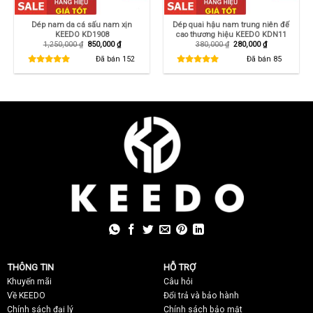
Dép nam da cá sấu nam xịn
Dép quai hậu nam trung niên đế
KEEDO KD1908
cao thương hiệu KEEDO KDN11
Giá
Giá
Giá
Giá
1,250,000
₫
850,000
₫
380,000
₫
280,000
₫
gốc
hiện
gốc
hiện
là:
tại
là:
tại
Đã bán
152
Đã bán
85
1,250,000 ₫.
là:
380,000 ₫.
là:
850,000 ₫.
280,000 ₫.
THÔNG TIN
HỖ TRỢ
Khuyến mãi
C
âu hỏi
Về KEEDO
Đổi trả và bảo hành
Chính sách đại lý
Chính sách bảo mật