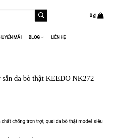
0
₫
HUYẾN MÃI
BLOG
LIÊN HỆ
 sẵn da bò thật KEEDO NK272
 ₫.
chất chống trơn trợt, quai da bò thật model siêu