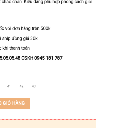
 chắc chắn. Kiểu dáng phù hợp phong cách giới
ốc với đơn hàng trên 500k
í ship đồng giá 30k
 khi thanh toán
45.05.05.48 CSKH 0945 181 787
41
42
43
 thật KEEDO NK272 số lượng
O GIỎ HÀNG