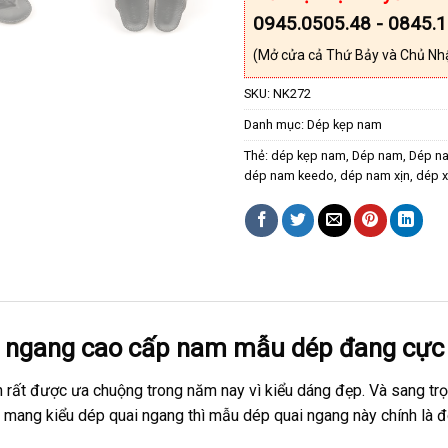
0945.0505.48 - 0845.
(Mở cửa cả Thứ Bảy và Chủ Nh
SKU:
NK272
Danh mục:
Dép kẹp nam
Thẻ:
dép kẹp nam
,
Dép nam
,
Dép na
dép nam keedo
,
dép nam xịn
,
dép 
i ngang cao cấp nam mẫu dép đang cự
ất được ưa chuộng trong năm nay vì kiểu dáng đẹp. Và sang trọ
mang kiểu dép quai ngang thì mẫu dép quai ngang này chính là đô