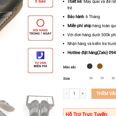
Thiết kê:
May quai và đế rất
trẻ
Bảo hành
: 6 Tháng
Miễn phí ship
hàng toàn qu
Với đơn hàng dưới 500k ph
Nhận hàng và kiểm tra trước
Hotline đặt hàng(Zalo) 09
Màu sắc
38
39
40
Size
Dép kẹp nam đế may sẵn da bò
THÊM VÀ
Hỗ Trợ Trực Tuyến: