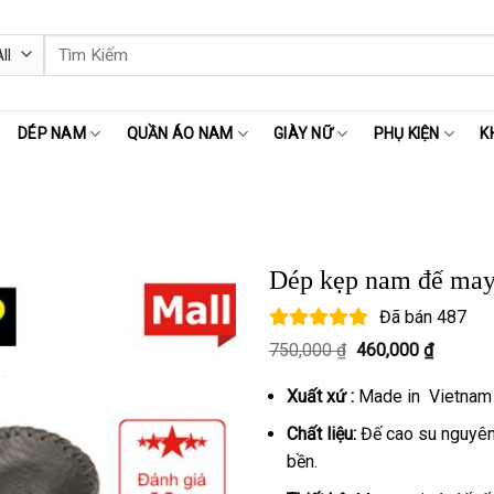
Tìm
kiếm:
DÉP NAM
QUẦN ÁO NAM
GIÀY NỮ
PHỤ KIỆN
K
Dép kẹp nam đế may
Đã bán
487
Giá
Giá
750,000
₫
460,000
₫
gốc
hiện
là:
tại
Xuất xứ :
Made in Vietnam
750,000 ₫.
là:
460,000
Chất liệu:
Đế cao su nguyên 
bền.