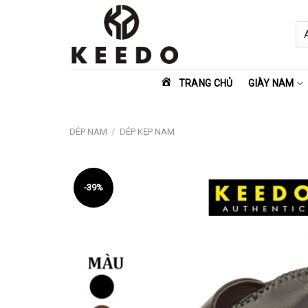
Skip
to
content
TRANG CHỦ
GIÀY NAM
DÉP NAM
/
DÉP KẸP NAM
-39%