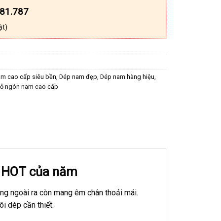
181.787
ật)
m cao cấp siêu bền
,
Dép nam đẹp
,
Dép nam hàng hiệu
,
xỏ ngón nam cao cấp
c HOT của năm
ng ngoài ra còn mang êm chân thoải mái.
i dép cần thiết.