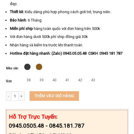
đẹp.
Thiết kê:
Kiểu dáng phù hợp phong cách giới trẻ, trung niên.
Bảo hành
: 6 Tháng
Miễn phí ship
hàng toàn quốc với đơn hàng trên 500k
Với đơn hàng dưới 500k phí ship đồng giá 30k
Nhận hàng và kiểm tra trước khi thanh toán
Hotline đặt hàng nhanh: (Zalo) 0945.05.05.48 CSKH :0945 181 787
Màu sắc
38
39
40
41
42
43
Size
Dép xỏ ngón nam da bò thật KEEDO TN-H42 số lượng
THÊM VÀO GIỎ HÀNG
Hỗ Trợ Trực Tuyến:
0945.0505.48 - 0845.181.787