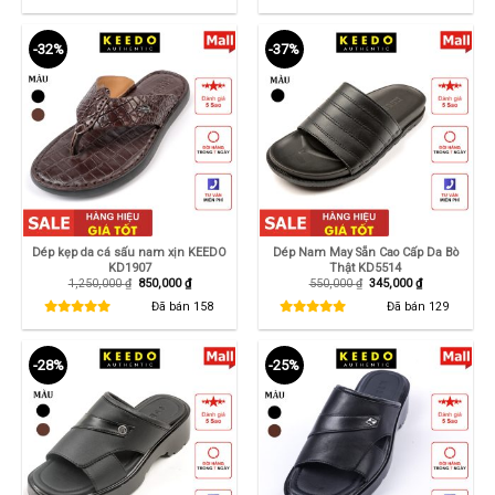
290,000 ₫.
850,000 ₫.
-32%
-37%
Dép kẹp da cá sấu nam xịn KEEDO
Dép Nam May Sẵn Cao Cấp Da Bò
KD1907
Thật KD5514
Giá
Giá
Giá
Giá
1,250,000
₫
850,000
₫
550,000
₫
345,000
₫
gốc
hiện
gốc
hiện
là:
tại
là:
tại
Đã bán
158
Đã bán
129
1,250,000 ₫.
là:
550,000 ₫.
là:
850,000 ₫.
345,000 ₫.
-28%
-25%