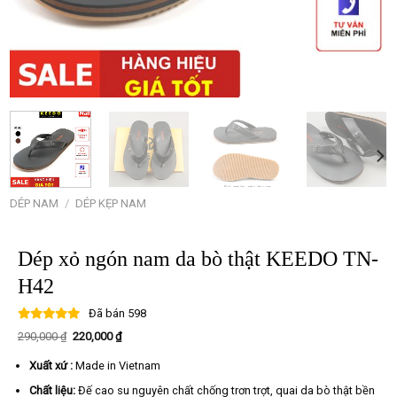
DÉP NAM
/
DÉP KẸP NAM
Dép xỏ ngón nam da bò thật KEEDO TN-
H42
Đã bán
598
Giá
Giá
290,000
₫
220,000
₫
gốc
hiện
là:
tại
Xuất xứ :
Made in Vietnam
290,000 ₫.
là:
220,000 ₫.
Chất liệu:
Đế cao su nguyên chất chống trơn trợt, quai da bò thật bền