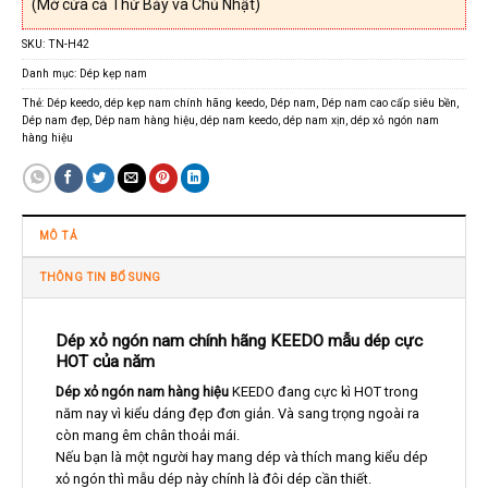
(Mở cửa cả Thứ Bảy và Chủ Nhật)
SKU:
TN-H42
Danh mục:
Dép kẹp nam
Thẻ:
Dép keedo
,
dép kẹp nam chính hãng keedo
,
Dép nam
,
Dép nam cao cấp siêu bền
,
Dép nam đẹp
,
Dép nam hàng hiệu
,
dép nam keedo
,
dép nam xịn
,
dép xỏ ngón nam
hàng hiệu
MÔ TẢ
THÔNG TIN BỔ SUNG
Dép xỏ ngón nam chính hãng KEEDO mẫu dép cực
HOT của năm
Dép xỏ ngón nam hàng hiệu
KEEDO đang cực kì HOT trong
năm nay vì kiểu dáng đẹp đơn giản. Và sang trọng ngoài ra
còn mang êm chân thoải mái.
Nếu bạn là một người hay mang dép và thích mang kiểu dép
xỏ ngón thì mẫu dép này chính là đôi dép cần thiết.