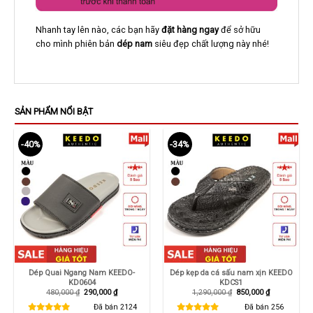
Nhanh tay lên nào, các bạn hãy
đặt hàng ngay
để sở hữu
cho mình phiên bản
dép nam
siêu đẹp chất lượng này nhé!
SẢN PHẨM NỔI BẬT
-40%
-34%
Dép Quai Ngang Nam KEEDO-
Dép kẹp da cá sấu nam xịn KEEDO
KD0604
KDCS1
Giá
Giá
Giá
Giá
480,000
₫
290,000
₫
1,290,000
₫
850,000
₫
gốc
hiện
gốc
hiện
là:
tại
là:
tại
Đã bán
2124
Đã bán
256
480,000 ₫.
là:
1,290,000 ₫.
là: