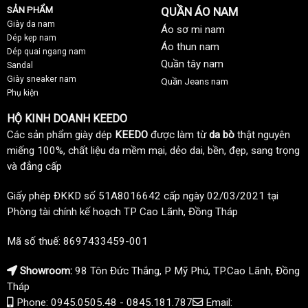
SẢN PHẨM
QUẦN ÁO NAM
Giày da nam
Áo sơ mi nam
Dép kẹp nam
Áo thun nam
Dép quai ngang nam
Quần tây nam
Sandal
Giày sneaker nam
Quần Jeans nam
Phụ kiện
HỘ KINH DOANH KEEDO
Các sản phẩm giày dép
KEEDO
được làm từ
da bò
thật nguyên
miếng 100%, chất liệu da mềm mại, dẻo dai, bền, đẹp, sang trọng
và đẳng cấp
Giấy phép ĐKKD số 51A8016642 cấp ngày 02/03/2021 tại
Phòng tài chính kế hoạch TP Cao Lãnh, Đồng Tháp
Mã số thuế: 8697433459-001
Showroom:
98 Tôn Đức Thắng, P Mỹ Phú, TP.Cao Lãnh, Đồng
Tháp
Phone: 0945.0505.48 - 0845.181.787
Email: