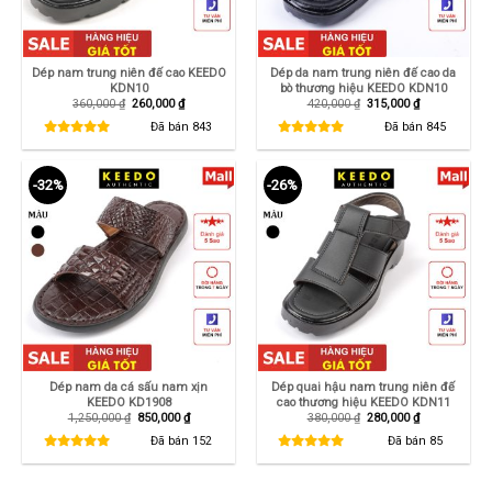
Dép nam trung niên đế cao KEEDO
Dép da nam trung niên đế cao da
KDN10
bò thương hiệu KEEDO KDN10
Giá
Giá
Giá
Giá
360,000
₫
260,000
₫
420,000
₫
315,000
₫
gốc
hiện
gốc
hiện
là:
tại
là:
tại
Đã bán
843
Đã bán
845
360,000 ₫.
là:
420,000 ₫.
là:
260,000 ₫.
315,000 ₫.
-32%
-26%
Dép nam da cá sấu nam xịn
Dép quai hậu nam trung niên đế
KEEDO KD1908
cao thương hiệu KEEDO KDN11
Giá
Giá
Giá
Giá
1,250,000
₫
850,000
₫
380,000
₫
280,000
₫
gốc
hiện
gốc
hiện
là:
tại
là:
tại
Đã bán
152
Đã bán
85
1,250,000 ₫.
là:
380,000 ₫.
là:
850,000 ₫.
280,000 ₫.