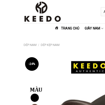
Skip
to
content
TRANG CHỦ
GIÀY NAM
DÉP NAM
/
DÉP KẸP NAM
-24%