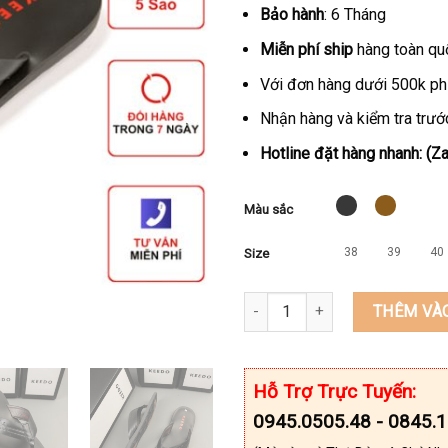
Bảo hành
: 6 Tháng
Miễn phí ship
hàng toàn qu
Với đơn hàng dưới 500k ph
Nhận hàng và kiểm tra trước
Hotline đặt hàng nhanh: (
Màu sắc
38
39
40
Size
Dép xỏ ngón nam da bò thật K
THÊM VÀ
Hỗ Trợ Trực Tuyến:
0945.0505.48 - 0845.