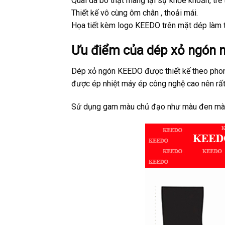
Quai da bò thật mang lại sự khỏe khoắn, trẻ 
Thiết kế vô cùng ôm chân , thoải mái.
Họa tiết kèm logo KEEDO trên mặt dép làm 
Ưu điểm của dép xỏ ngón 
Dép xỏ ngón KEEDO được thiết kế theo phong c
được ép nhiệt máy ép công nghệ cao nên rất
Sử dụng gam màu chủ đạo như màu đen màu củ