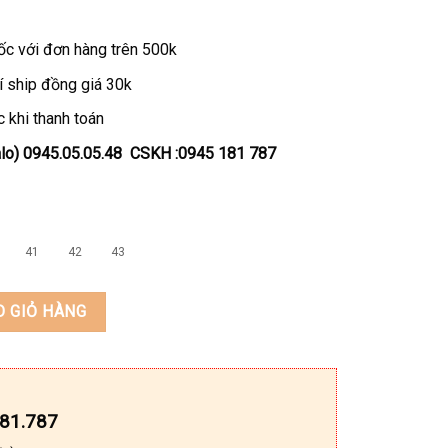
ốc với đơn hàng trên 500k
í ship đồng giá 30k
 khi thanh toán
Zalo) 0945.05.05.48 CSKH :0945 181 787
41
42
43
EEDO TN-T82 số lượng
O GIỎ HÀNG
181.787