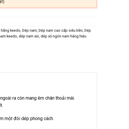
ật)
h hãng keedo
,
Dép nam
,
Dép nam cao cấp siêu bền
,
Dép
nam keedo
,
dép nam xịn
,
dép xỏ ngón nam hàng hiệu
ngoài ra còn mang êm chân thoải mái.
t.
iếm một đôi dép phong cách.