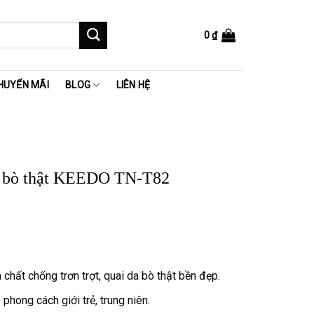
0
₫
HUYẾN MÃI
BLOG
LIÊN HỆ
a bò thật KEEDO TN-T82
 ₫.
chất chống trơn trợt, quai da bò thật bền đẹp.
phong cách giới trẻ, trung niên.