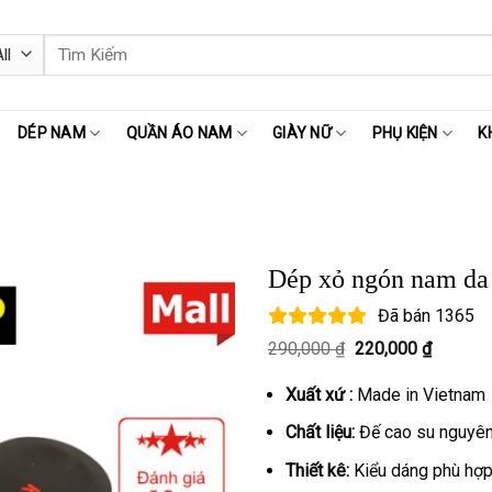
Tìm
kiếm:
DÉP NAM
QUẦN ÁO NAM
GIÀY NỮ
PHỤ KIỆN
K
Dép xỏ ngón nam d
Đã bán
1365
Giá
Giá
290,000
₫
220,000
₫
gốc
hiện
là:
tại
Xuất xứ :
Made in Vietnam
290,000 ₫.
là:
220,000
Chất liệu:
Đế cao su nguyên 
Thiết kê:
Kiểu dáng phù hợp 