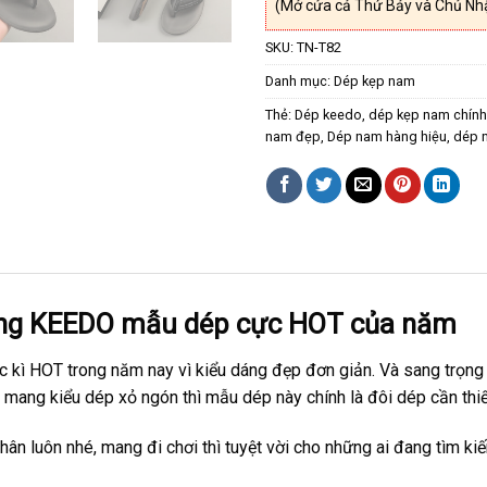
(Mở cửa cả Thứ Bảy và Chủ Nh
SKU:
TN-T82
Danh mục:
Dép kẹp nam
Thẻ:
Dép keedo
,
dép kẹp nam chín
nam đẹp
,
Dép nam hàng hiệu
,
dép 
ãng KEEDO mẫu dép cực HOT của năm
kì HOT trong năm nay vì kiểu dáng đẹp đơn giản. Và sang trọng 
mang kiểu dép xỏ ngón thì mẫu dép này chính là đôi dép cần thiế
chân luôn nhé, mang đi chơi thì tuyệt vời cho những ai đang tìm k