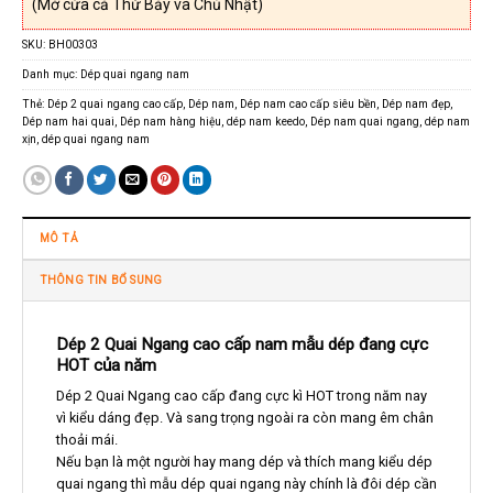
(Mở cửa cả Thứ Bảy và Chủ Nhật)
SKU:
BH00303
Danh mục:
Dép quai ngang nam
Thẻ:
Dép 2 quai ngang cao cấp
,
Dép nam
,
Dép nam cao cấp siêu bền
,
Dép nam đẹp
,
Dép nam hai quai
,
Dép nam hàng hiệu
,
dép nam keedo
,
Dép nam quai ngang
,
dép nam
xịn
,
dép quai ngang nam
MÔ TẢ
THÔNG TIN BỔ SUNG
Dép 2 Quai Ngang cao cấp nam mẫu dép đang cực
HOT của năm
Dép 2 Quai Ngang cao cấp đang cực kì HOT trong năm nay
vì kiểu dáng đẹp. Và sang trọng ngoài ra còn mang êm chân
thoải mái.
Nếu bạn là một người hay mang dép và thích mang kiểu dép
quai ngang thì mẫu dép quai ngang này chính là đôi dép cần