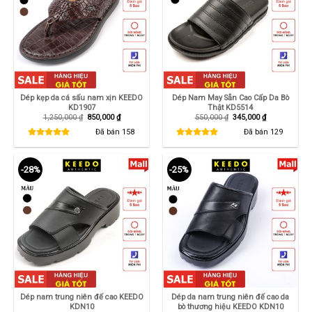
Dép kẹp da cá sấu nam xịn KEEDO
Dép Nam May Sẵn Cao Cấp Da Bò
KD1907
Thật KD5514
Giá
Giá
Giá
Giá
1,250,000
₫
850,000
₫
550,000
₫
345,000
₫
gốc
hiện
gốc
hiện
là:
tại
là:
tại
Đã bán
158
Đã bán
129
1,250,000 ₫.
là:
550,000 ₫.
là:
850,000 ₫.
345,000 ₫.
-28%
-25%
Dép nam trung niên đế cao KEEDO
Dép da nam trung niên đế cao da
KDN10
bò thương hiệu KEEDO KDN10