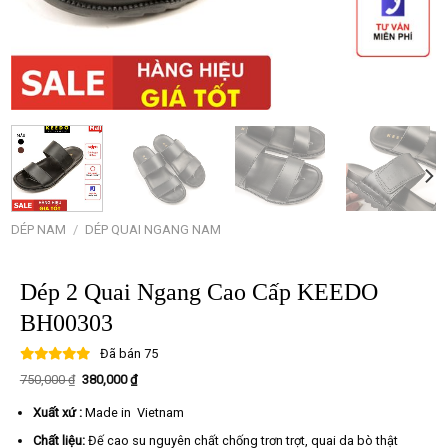
DÉP NAM
/
DÉP QUAI NGANG NAM
Dép 2 Quai Ngang Cao Cấp KEEDO
BH00303
Đã bán
75
Giá
Giá
750,000
₫
380,000
₫
gốc
hiện
là:
tại
Xuất xứ :
Made in Vietnam
750,000 ₫.
là:
380,000 ₫.
Chất liệu:
Đế cao su nguyên chất chống trơn trợt, quai da bò thật