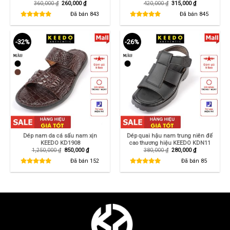
Giá
Giá
Giá
Giá
360,000
₫
260,000
₫
420,000
₫
315,000
₫
gốc
hiện
gốc
hiện
là:
tại
là:
tại
Đã bán
843
Đã bán
845
360,000 ₫.
là:
420,000 ₫.
là:
260,000 ₫.
315,000 ₫.
-32%
-26%
Dép nam da cá sấu nam xịn
Dép quai hậu nam trung niên đế
KEEDO KD1908
cao thương hiệu KEEDO KDN11
Giá
Giá
Giá
Giá
1,250,000
₫
850,000
₫
380,000
₫
280,000
₫
gốc
hiện
gốc
hiện
là:
tại
là:
tại
Đã bán
152
Đã bán
85
1,250,000 ₫.
là:
380,000 ₫.
là:
850,000 ₫.
280,000 ₫.