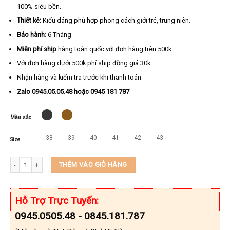
100% siêu bền.
Thiết kê:
Kiểu dáng phù hợp phong cách giới trẻ, trung niên.
Bảo hành
: 6 Tháng
Miễn phí ship
hàng toàn quốc với đơn hàng trên 500k
Với đơn hàng dưới 500k phí ship đồng giá 30k
Nhận hàng và kiểm tra trước khi thanh toán
Zalo 0945.05.05.48 hoặc 0945 181 787
Màu sắc
38
39
40
41
42
43
Size
Dép 2 Quai Ngang Cao Cấp KEEDO BH00303 số lượng
THÊM VÀO GIỎ HÀNG
Hỗ Trợ Trực Tuyến:
0945.0505.48 - 0845.181.787