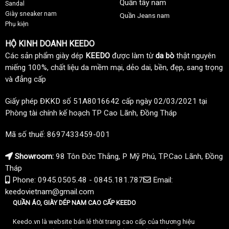
Quần tây nam
Sandal
Giày sneaker nam
Quần Jeans nam
Phụ kiện
HỘ KINH DOANH KEEDO
Các sản phẩm giày dép
KEEDO
được làm từ
da bò
thật nguyên
miếng 100%, chất liệu da mềm mại, dẻo dai, bền, đẹp, sang trọng
và đẳng cấp
Giấy phép ĐKKD số 51A8016642 cấp ngày 02/03/2021 tại
Phòng tài chính kế hoạch TP Cao Lãnh, Đồng Tháp
Mã số thuế: 8697433459-001
Showroom:
98 Tôn Đức Thắng, P Mỹ Phú, TP.Cao Lãnh, Đồng
Tháp
Phone: 0945.0505.48 - 0845.181.787
Email:
keedovietnam@gmail.com
QUẦN ÁO, GIÀY DÉP NAM CAO CẤP KEEDO
Keedo.vn là website bán lẻ thời trang cao cấp của thương hiệu