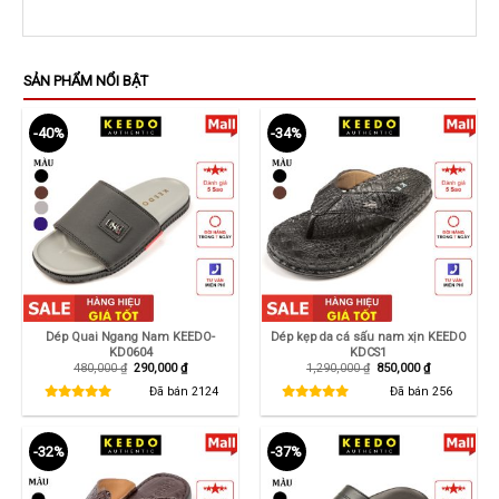
SẢN PHẨM NỔI BẬT
-40%
-34%
Dép Quai Ngang Nam KEEDO-
Dép kẹp da cá sấu nam xịn KEEDO
KD0604
KDCS1
Giá
Giá
Giá
Giá
480,000
₫
290,000
₫
1,290,000
₫
850,000
₫
gốc
hiện
gốc
hiện
là:
tại
là:
tại
Đã bán
2124
Đã bán
256
480,000 ₫.
là:
1,290,000 ₫.
là:
290,000 ₫.
850,000 ₫.
-32%
-37%