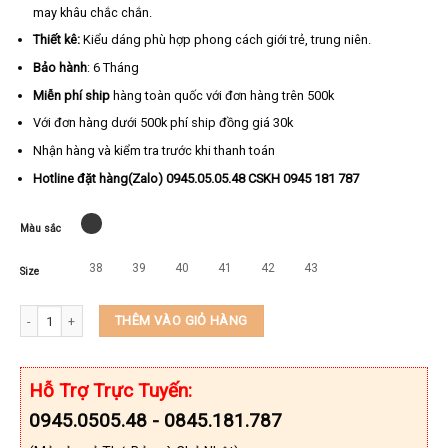
may khâu chắc chắn.
Thiết kê:
Kiểu dáng phù hợp phong cách giới trẻ, trung niên.
Bảo hành
: 6 Tháng
Miễn phí ship
hàng toàn quốc với đơn hàng trên 500k
Với đơn hàng dưới 500k phí ship đồng giá 30k
Nhận hàng và kiểm tra trước khi thanh toán
Hotline đặt hàng(Zalo) 0945.05.05.48 CSKH 0945 181 787
Màu sắc
38
39
40
41
42
43
Size
Dép da nam quai ngang cao cấp đế massage KEEDO KD0611 số lượng
THÊM VÀO GIỎ HÀNG
Hỗ Trợ Trực Tuyến:
0945.0505.48 - 0845.181.787