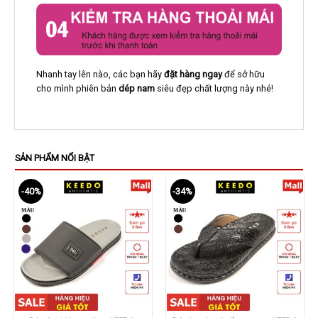
Nhanh tay lên nào, các bạn hãy
đặt hàng ngay
để sở hữu
cho mình phiên bản
dép nam
siêu đẹp chất lượng này nhé!
SẢN PHẨM NỔI BẬT
-40%
-34%