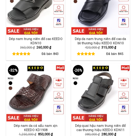
Dép nam trung niên đế cao KEEDO
Dép da nam trung niên đế cao da
KDN10
bò thương hiệu KEEDO KDN10
Giá
Giá
Giá
Giá
360,000
₫
260,000
₫
420,000
₫
315,000
₫
gốc
hiện
gốc
hiện
là:
tại
là:
tại
Đã bán
843
Đã bán
845
360,000 ₫.
là:
420,000 ₫.
là:
260,000 ₫.
315,000 ₫.
-32%
-26%
Dép nam da cá sấu nam xịn
Dép quai hậu nam trung niên đế
KEEDO KD1908
cao thương hiệu KEEDO KDN11
Giá
Giá
Giá
Giá
1,250,000
₫
850,000
₫
380,000
₫
280,000
₫