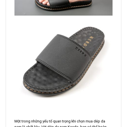
Một trong những yếu tố quan trọng khi chọn mua dép da
nam là chất liệu. Với dép da nam Keedo, bạn có thể hoàn