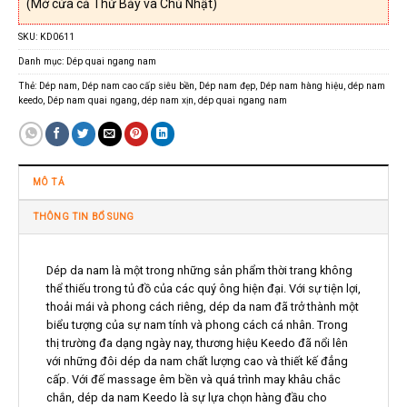
(Mở cửa cả Thứ Bảy và Chủ Nhật)
SKU:
KD0611
Danh mục:
Dép quai ngang nam
Thẻ:
Dép nam
,
Dép nam cao cấp siêu bền
,
Dép nam đẹp
,
Dép nam hàng hiệu
,
dép nam
keedo
,
Dép nam quai ngang
,
dép nam xịn
,
dép quai ngang nam
MÔ TẢ
THÔNG TIN BỔ SUNG
Dép da nam là một trong những sản phẩm thời trang không
thể thiếu trong tủ đồ của các quý ông hiện đại. Với sự tiện lợi,
thoải mái và phong cách riêng, dép da nam đã trở thành một
biểu tượng của sự nam tính và phong cách cá nhân. Trong
thị trường đa dạng ngày nay, thương hiệu Keedo đã nổi lên
với những đôi dép da nam chất lượng cao và thiết kế đẳng
cấp. Với đế massage êm bền và quá trình may khâu chắc
chắn, dép da nam Keedo là sự lựa chọn hàng đầu cho