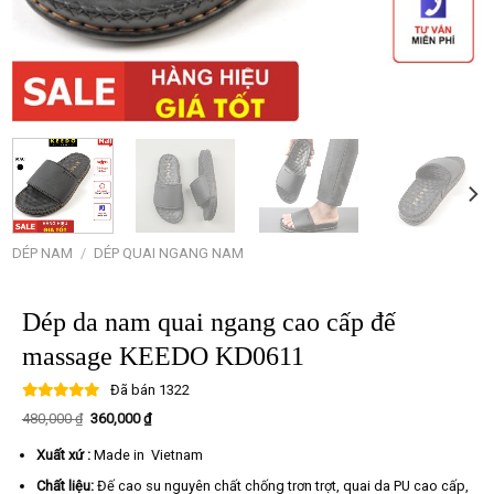
DÉP NAM
/
DÉP QUAI NGANG NAM
Dép da nam quai ngang cao cấp đế
massage KEEDO KD0611
Đã bán
1322
Giá
Giá
480,000
₫
360,000
₫
gốc
hiện
là:
tại
Xuất xứ :
Made in Vietnam
480,000 ₫.
là:
360,000 ₫.
Chất liệu:
Đế cao su nguyên chất chống trơn trợt, quai da PU cao cấp,