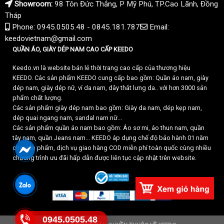
Showroom:
98 Tôn Đức Thắng, P Mỹ Phú, TP.Cao Lãnh, Đồng
Tháp
Phone: 0945.0505.48 - 0845.181.787
Email:
keedovietnam@gmail.com
QUẦN ÁO, GIÀY DÉP NAM CAO CẤP KEEDO
Keedo.vn là website bán lẻ thời trang cao cấp của thương hiệu
KEEDO. Các sản phẩm KEEDO cung cấp bao gồm: Quần áo nam, giày
dép nam, giày dép nữ, ví da nam, dây thắt lưng da.. với hơn 3000 sản
phẩm chất lượng.
Các sản phẩm giày dép nam bao gồm: Giày da nam, dép kẹp nam,
dép quai ngang nam, sandal nam nữ...
Các sản phẩm quần áo nam bao gồm: Áo sơ mi, áo thun nam, quần
tây nam, quần Jeans nam... KEEDO áp dụng chế độ bảo hành 01 năm
cho sản phẩm, dịch vụ giao hàng COD miễn phí toàn quốc cùng nhiều
chương trình ưu đãi hấp dẫn được liên tục cập nhật trên website.
0945.0505.48