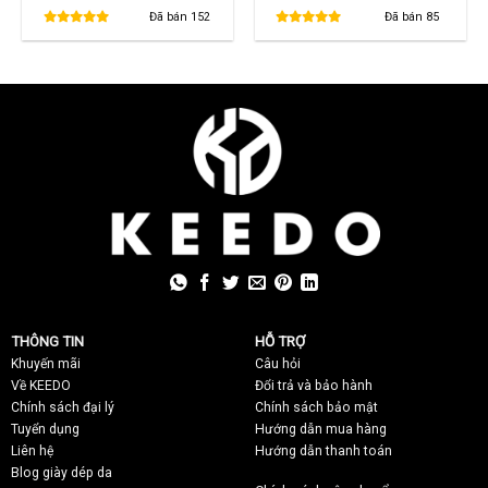
gốc
hiện
gốc
hiện
là:
tại
là:
tại
Đã bán
152
Đã bán
85
1,250,000 ₫.
là:
380,000 ₫.
là:
850,000 ₫.
280,000 ₫.
THÔNG TIN
HỖ TRỢ
Khuyến mãi
C
âu hỏi
Về KEEDO
Đổi trả và bảo hành
Chính sách đại lý
Chính sách bảo mật
Tuyển dụng
Hướng dẫn mua hàng
Liên hệ
Hướng dẫn thanh toán
Blog giày dép da