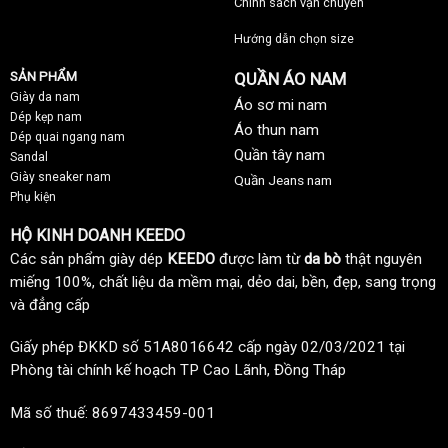
Chính sách vận chuyển
Hướng dẫn chọn size
SẢN PHẨM
QUẦN ÁO NAM
Giày da nam
Áo sơ mi nam
Dép kẹp nam
Áo thun nam
Dép quai ngang nam
Quần tây nam
Sandal
Giày sneaker nam
Quần Jeans nam
Phụ kiện
HỘ KINH DOANH KEEDO
Các sản phẩm giày dép
KEEDO
được làm từ
da bò
thật nguyên
miếng 100%, chất liệu da mềm mại, dẻo dai, bền, đẹp, sang trọng
và đẳng cấp
Giấy phép ĐKKD số 51A8016642 cấp ngày 02/03/2021 tại
Phòng tài chính kế hoạch TP Cao Lãnh, Đồng Tháp
Mã số thuế: 8697433459-001