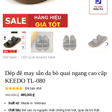
DÉP NAM
/
DÉP QUAI NGANG NAM
Dép đế may sẵn da bò quai ngang cao cấp
KEEDO TL-080
Đã bán
454
Giá
Giá
960,000
₫
485,000
₫
gốc
hiện
là:
tại
Xuất xứ :
Made in Vietnam
960,000 ₫.
là:
485,000 ₫.
Chất liệu:
Đế cao su nguyên chất chống trơn trợt, quai da bò thật