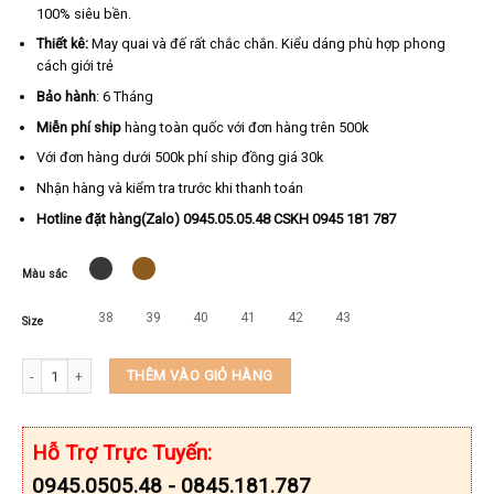
100% siêu bền.
Thiết kê:
May quai và đế rất chắc chắn. Kiểu dáng phù hợp phong
cách giới trẻ
Bảo hành
: 6 Tháng
Miễn phí ship
hàng toàn quốc với đơn hàng trên 500k
Với đơn hàng dưới 500k phí ship đồng giá 30k
Nhận hàng và kiểm tra trước khi thanh toán
Hotline đặt hàng(Zalo) 0945.05.05.48 CSKH 0945 181 787
Màu sắc
38
39
40
41
42
43
Size
Dép đế may sẵn da bò quai ngang cao cấp KEEDO TL-080 số lượng
THÊM VÀO GIỎ HÀNG
Hỗ Trợ Trực Tuyến:
0945.0505.48 - 0845.181.787