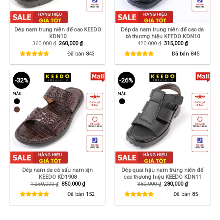
Dép nam trung niên đế cao KEEDO
Dép da nam trung niên đế cao da
KDN10
bò thương hiệu KEEDO KDN10
Giá
Giá
Giá
Giá
360,000
₫
260,000
₫
420,000
₫
315,000
₫
gốc
hiện
gốc
hiện
là:
tại
là:
tại
Đã bán
843
Đã bán
845
360,000 ₫.
là:
420,000 ₫.
là:
260,000 ₫.
315,000 ₫.
-32%
-26%
Dép nam da cá sấu nam xịn
Dép quai hậu nam trung niên đế
KEEDO KD1908
cao thương hiệu KEEDO KDN11
Giá
Giá
Giá
Giá
1,250,000
₫
850,000
₫
380,000
₫
280,000
₫
gốc
hiện
gốc
hiện
là:
tại
là:
tại
Đã bán
152
Đã bán
85
1,250,000 ₫.
là:
380,000 ₫.
là:
850,000 ₫.
280,000 ₫.