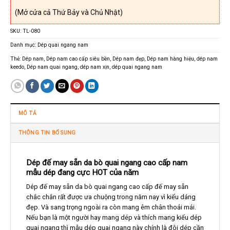
(Mở cửa cả Thứ Bảy và Chủ Nhật)
SKU:
TL-080
Danh mục:
Dép quai ngang nam
Thẻ:
Dép nam
,
Dép nam cao cấp siêu bền
,
Dép nam đẹp
,
Dép nam hàng hiệu
,
dép nam
keedo
,
Dép nam quai ngang
,
dép nam xịn
,
dép quai ngang nam
MÔ TẢ
THÔNG TIN BỔ SUNG
Dép đế may sẵn da bò quai ngang cao cấp nam
mẫu dép đang cực HOT của năm
Dép đế may sẵn da bò quai ngang cao cấp đế may sẵn
chắc chắn rất được ưa chuộng trong năm nay vì kiểu dáng
đẹp. Và sang trọng ngoài ra còn mang êm chân thoải mái.
Nếu bạn là một người hay mang dép và thích mang kiểu dép
quai ngang thì mẫu dép quai ngang này chính là đôi dép cần