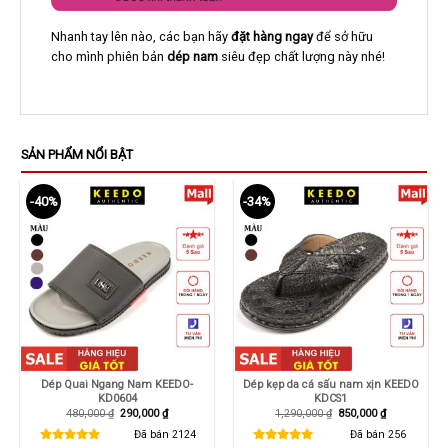
Nhanh tay lên nào, các bạn hãy
đặt hàng ngay
để sở hữu
cho mình phiên bản
dép nam
siêu đẹp chất lượng này nhé!
SẢN PHẨM NỔI BẬT
-40%
-34%
Dép Quai Ngang Nam KEEDO-
Dép kẹp da cá sấu nam xịn KEEDO
KD0604
KDCS1
Giá
Giá
Giá
Giá
480,000
₫
290,000
₫
1,290,000
₫
850,000
₫
gốc
hiện
gốc
hiện
là:
tại
là:
tại
Đã bán
2124
Đã bán
256
480,000 ₫.
là:
1,290,000 ₫.
là: