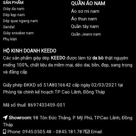
SẢN PHẨM
QUẦN ÁO NAM
Giày da nam
Áo sơ mi nam
Dép kẹp nam
Áo thun nam
Dép quai ngang nam
Quần tây nam
Sandal
Giày sneaker nam
Quần Jeans nam
Phụ kiện
HỘ KINH DOANH KEEDO
Các sản phẩm giày dép
KEEDO
được làm từ
da bò
thật nguyên
miếng 100%, chất liệu da mềm mại, dẻo dai, bền, đẹp, sang trọng
và đẳng cấp
Giấy phép ĐKKD số 51A8016642 cấp ngày 02/03/2021 tại
Phòng tài chính kế hoạch TP Cao Lãnh, Đồng Tháp
Mã số thuế: 8697433459-001
Showroom:
98 Tôn Đức Thắng, P Mỹ Phú, TP.Cao Lãnh, Đồng
Tháp
Phone: 0945.0505.48 - 0845.181.787
Email: