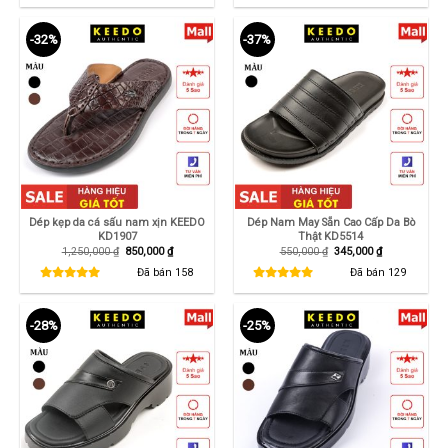
290,000 ₫.
850,000 ₫.
-32%
-37%
Dép kẹp da cá sấu nam xịn KEEDO
Dép Nam May Sẵn Cao Cấp Da Bò
KD1907
Thật KD5514
Giá
Giá
Giá
Giá
1,250,000
₫
850,000
₫
550,000
₫
345,000
₫
gốc
hiện
gốc
hiện
là:
tại
là:
tại
Đã bán
158
Đã bán
129
1,250,000 ₫.
là:
550,000 ₫.
là:
850,000 ₫.
345,000 ₫.
-28%
-25%