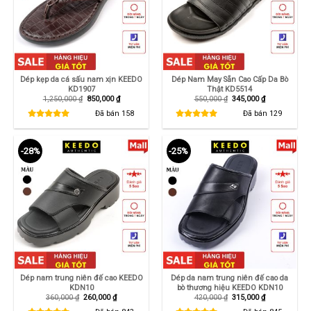
Dép kẹp da cá sấu nam xịn KEEDO
Dép Nam May Sẵn Cao Cấp Da Bò
KD1907
Thật KD5514
Giá
Giá
Giá
Giá
1,250,000
₫
850,000
₫
550,000
₫
345,000
₫
gốc
hiện
gốc
hiện
là:
tại
là:
tại
Đã bán
158
Đã bán
129
1,250,000 ₫.
là:
550,000 ₫.
là:
850,000 ₫.
345,000 ₫.
-28%
-25%
Dép nam trung niên đế cao KEEDO
Dép da nam trung niên đế cao da
KDN10
bò thương hiệu KEEDO KDN10
Giá
Giá
Giá
Giá
360,000
₫
260,000
₫
420,000
₫
315,000
₫
gốc
hiện
gốc
hiện
là:
tại
là:
tại