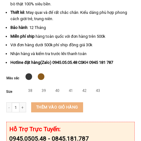
bò thật 100% siêu bền.
Thiết kê:
May quai và đế rất chắc chắn. Kiểu dáng phù hợp phong
cách giới trẻ, trung niên.
Bảo hành
: 12 Tháng
Miễn phí ship
hàng toàn quốc với đơn hàng trên 500k
Với đơn hàng dưới 500k phí ship đồng giá 30k
Nhận hàng và kiểm tra trước khi thanh toán
Hotline đặt hàng(Zalo) 0945.05.05.48 CSKH 0945 181 787
Màu sắc
38
39
40
41
42
43
Size
Dép nam đế may sẵn da thật quai ngang cao cấp KEEDO CU-9420 số lượng
THÊM VÀO GIỎ HÀNG
Hỗ Trợ Trực Tuyến:
0945.0505.48 - 0845.181.787