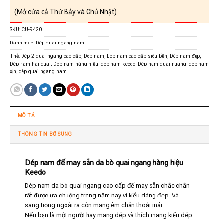
(Mở cửa cả Thứ Bảy và Chủ Nhật)
SKU:
CU-9420
Danh mục:
Dép quai ngang nam
Thẻ:
Dép 2 quai ngang cao cấp
,
Dép nam
,
Dép nam cao cấp siêu bền
,
Dép nam đẹp
,
Dép nam hai quai
,
Dép nam hàng hiệu
,
dép nam keedo
,
Dép nam quai ngang
,
dép nam
xịn
,
dép quai ngang nam
MÔ TẢ
THÔNG TIN BỔ SUNG
Dép nam đế may sẵn da bò quai ngang hàng hiệu
Keedo
Dép nam da bò quai ngang cao cấp đế may sẵn chắc chắn
rất được ưa chuộng trong năm nay vì kiểu dáng đẹp. Và
sang trọng ngoài ra còn mang êm chân thoải mái.
Nếu bạn là một người hay mang dép và thích mang kiểu dép