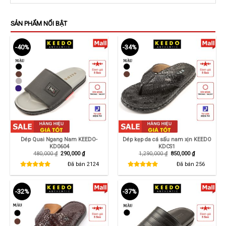
SẢN PHẨM NỔI BẬT
-40%
-34%
Dép Quai Ngang Nam KEEDO-
Dép kẹp da cá sấu nam xịn KEEDO
KD0604
KDCS1
Giá
Giá
Giá
Giá
480,000
₫
290,000
₫
1,290,000
₫
850,000
₫
gốc
hiện
gốc
hiện
là:
tại
là:
tại
Đã bán
2124
Đã bán
256
480,000 ₫.
là:
1,290,000 ₫.
là:
290,000 ₫.
850,000 ₫.
-32%
-37%