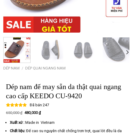
DÉP NAM
/
DÉP QUAI NGANG NAM
Dép nam đế may sẵn da thật quai ngang
cao cấp KEEDO CU-9420
Đã bán
247
Giá
Giá
650,000
₫
480,000
₫
gốc
hiện
là:
tại
Xuất xứ :
Made in Vietnam
650,000 ₫.
là:
480,000 ₫.
Chất liệu:
Đế cao su nguyên chất chống trơn trợt, quai lót đều là da