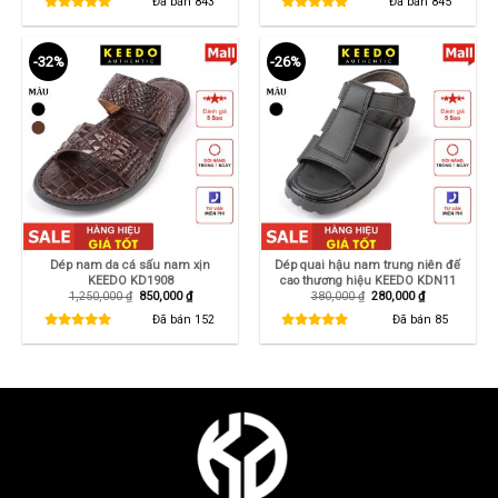
Đã bán
843
Đã bán
845
360,000 ₫.
là:
420,000 ₫.
là:
260,000 ₫.
315,000 ₫.
-32%
-26%
Dép nam da cá sấu nam xịn
Dép quai hậu nam trung niên đế
KEEDO KD1908
cao thương hiệu KEEDO KDN11
Giá
Giá
Giá
Giá
1,250,000
₫
850,000
₫
380,000
₫
280,000
₫
gốc
hiện
gốc
hiện
là:
tại
là:
tại
Đã bán
152
Đã bán
85
1,250,000 ₫.
là:
380,000 ₫.
là:
850,000 ₫.
280,000 ₫.