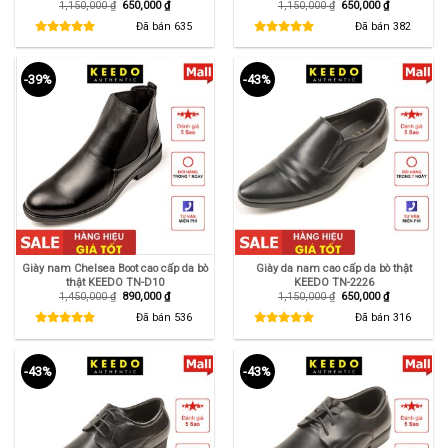
Giá
Giá
Giá
Giá
1,150,000
₫
650,000
₫
1,150,000
₫
650,000
₫
gốc
hiện
gốc
hiện
là:
tại
là:
tại
Đã bán
635
Đã bán
382
1,150,000 ₫.
là:
1,150,000 ₫.
là:
650,000 ₫.
650,000 ₫.
-39%
-43%
Giày nam Chelsea Boot cao cấp da bò
Giày da nam cao cấp da bò thật
thật KEEDO TN-D10
KEEDO TN-2226
Giá
Giá
Giá
Giá
1,450,000
₫
890,000
₫
1,150,000
₫
650,000
₫
gốc
hiện
gốc
hiện
là:
tại
là:
tại
Đã bán
536
Đã bán
316
1,450,000 ₫.
là:
1,150,000 ₫.
là:
890,000 ₫.
650,000 ₫.
-43%
-43%