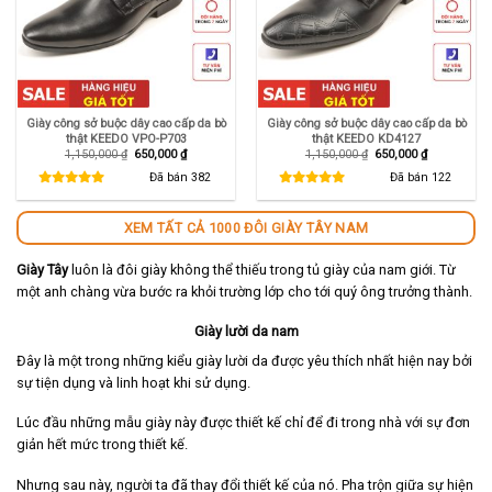
Giày công sở buộc dây cao cấp da bò
Giày công sở buộc dây cao cấp da bò
thật KEEDO VPO-P703
thật KEEDO KD4127
Giá
Giá
Giá
Giá
1,150,000
₫
650,000
₫
1,150,000
₫
650,000
₫
gốc
hiện
gốc
hiện
là:
tại
là:
tại
Đã bán
382
Đã bán
122
1,150,000 ₫.
là:
1,150,000 ₫.
là:
650,000 ₫.
650,000 ₫.
XEM TẤT CẢ 1000 ĐÔI GIÀY TÂY NAM
Giày Tây
luôn là đôi giày không thể thiếu trong tủ giày của nam giới. Từ
một anh chàng vừa bước ra khỏi trường lớp cho tới quý ông trưởng thành.
Giày lười da nam
Đây là một trong những kiểu giày lười da được yêu thích nhất hiện nay bởi
sự tiện dụng và linh hoạt khi sử dụng.
Lúc đầu những mẫu giày này được thiết kế chỉ để đi trong nhà với sự đơn
giản hết mức trong thiết kế.
Nhưng sau này, người ta đã thay đổi thiết kế của nó. Pha trộn giữa sự hiện