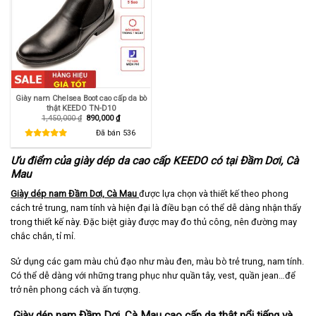
Giày nam Chelsea Boot cao cấp da bò
thật KEEDO TN-D10
Giá
Giá
1,450,000
₫
890,000
₫
gốc
hiện
là:
tại
Đã bán
536
1,450,000 ₫.
là:
890,000 ₫.
Ưu điểm của giày dép da cao cấp KEEDO có tại Đầm Dơi, Cà
Mau
Giày dép nam Đầm Dơi, Cà Mau
được lựa chọn và thiết kế theo phong
cách trẻ trung, nam tính và hiện đại là điều bạn có thể dễ dàng nhận thấy
trong thiết kế này. Đặc biệt giày được may đo thủ công, nên đường may
chắc chắn, tỉ mỉ.
Sử dụng các gam màu chủ đạo như màu đen, màu bò trẻ trung, nam tính.
Có thể dễ dàng với những trang phục như quần tây, vest, quần jean…để
trở nên phong cách và ấn tượng.
Giày dép nam Đầm Dơi, Cà Mau cao cấp da thật nổi tiếng và