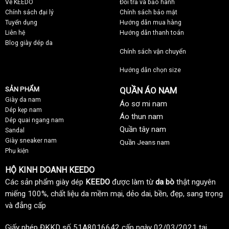
Về KEEDO
Đổi trả và bảo hành
Chính sách đại lý
Chính sách bảo mật
Tuyển dụng
Hướng dẫn mua hàng
Liên hệ
Hướng dẫn thanh toán
Blog giày dép da
Chính sách vận chuyển
Hướng dẫn chọn size
SẢN PHẨM
QUẦN ÁO NAM
Giày da nam
Áo sơ mi nam
Dép kẹp nam
Áo thun nam
Dép quai ngang nam
Quần tây nam
Sandal
Giày sneaker nam
Quần Jeans nam
Phụ kiện
HỘ KINH DOANH KEEDO
Các sản phẩm giày dép
KEEDO
được làm từ
da bò
thật nguyên
miếng 100%, chất liệu da mềm mại, dẻo dai, bền, đẹp, sang trọng
và đẳng cấp
Giấy phép ĐKKD số 51A8016642 cấp ngày 02/03/2021 tại