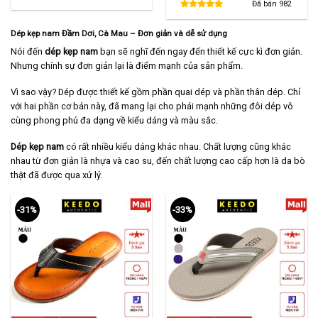
480,000 ₫.
là:
là:
tại
Đã bán
982
290,000 ₫.
860,000 ₫.
là:
580,000 ₫.
Dép kẹp nam Đầm Dơi, Cà Mau
– Đơn giản và dễ sử dụng
Nói đến
dép kẹp nam
bạn sẽ nghĩ đến ngay đến thiết kế cực kì đơn giản.
Nhưng chính sự đơn giản lại là điểm mạnh của sản phẩm.
Vì sao vậy? Dép được thiết kế gồm phần quai dép và phần thân dép. Chỉ
với hai phần cơ bản này, đã mang lại cho phái mạnh những đôi dép vô
cùng phong phú đa dạng về kiểu dáng và màu sắc.
Dép kẹp nam
có rất nhiều kiểu dáng khác nhau. Chất lượng cũng khác
nhau từ đơn giản là nhựa và cao su, đến chất lượng cao cấp hơn là da bò
thật đã được qua xử lý.
-31%
-33%