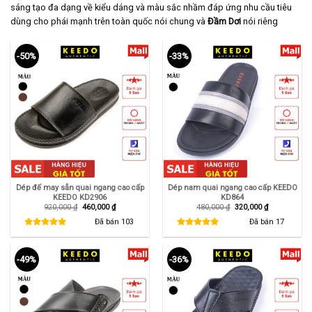
sáng tạo đa dạng về kiểu dáng và màu sắc nhầm đáp ứng nhu cầu tiêu
dùng cho phái mạnh trên toàn quốc nói chung và
Đầm Dơi
nói riêng
-50%
-33%
Dép đế may sẵn quai ngang cao cấp
Dép nam quai ngang cao cấp KEEDO
KEEDO KD2906
KD864
Giá
Giá
Giá
Giá
920,000
₫
460,000
₫
480,000
₫
320,000
₫
gốc
hiện
gốc
hiện
là:
tại
là:
tại
Đã bán
103
Đã bán
17
920,000 ₫.
là:
480,000 ₫.
là:
460,000 ₫.
320,000 ₫.
-49%
-36%