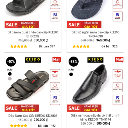
Dép nam quai chéo cao cấp KEEDO
Dép xỏ ngón nam cao cấp KEEDO
BH00202
TNO-4030
Giá
Giá
Giá
Giá
750,000
₫
380,000
₫
560,000
₫
360,000
₫
gốc
hiện
gốc
hiện
là:
tại
là:
tại
Đã bán
537
Đã bán
325
750,000 ₫.
là:
560,000 ₫.
là:
380,000 ₫.
360,000 ₫.
-40%
-33%
Giày nam cao cấp da bò thật chính
Dép Nam Cao Cấp KEEDO KD2802
hãng KEEDO TN-5144
Giá
Giá
480,000
₫
290,000
₫
gốc
hiện
Giá
Giá
860,000
₫
580,000
₫
là:
tại
Đã bán
1462
gốc
hiện