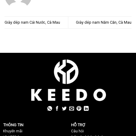
Giày dép nam Cái Nước, Cà Mau
Giày dép nam Năm Căn, Cà Mau
THÔNG TIN
HỖ TRỢ
Khuyến mãi
C
âu hỏi