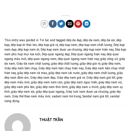
This entry was posted in
Tin tức
and tagged
dép da đẹp
,
dép da nam
,
dép da xịn
,
dép
kẹp
,
dép kẹp dr thái lan
,
dép kẹp giá rẻ
,
dép kẹp nam
,
dép kẹp nam chất lương
,
Dép kẹp
nam dẹp
,
dép kẹp nam dr
,
Dép kẹp nam được ưa chuộng
,
dép kẹp nam hiện nay
,
Dép kẹp
nam phù hợp mọi lứa tuổi
,
Dép quai ngang đẹp
,
Dép quai ngang hiện nay
,
dép quai
ngang mẫu mới
,
dép quai ngang nam
,
dép quai ngang nam hiện nay
,
giày công sở
,
giày
da nam
,
Giày da nam chất lượng
,
giày dép chất lượng
,
giầy dép giá rẻ
,
giày dép nam
,
Giày dép nam bán chạy
,
Giày dép nam bán chạy hiện nay
,
Giày dép nam bán chạy nhất
hiện nay
,
giầy dép nam cà mau
,
giầy dép nam cái nước
,
giày dép nam chất lượng
,
giầy
dép nam đầm dơi
,
Giày dép nam đẹp
,
Giày dép nam giá rẻ
,
Giày dép nam giá tốt
,
giày
dép nam mẫu mới
,
giầy dép nam năm căn
,
giầy dép nam ngọc hiển
,
giày dép nam nữ
,
giầy dép nam phú tân
,
giầy dép nam thới bình
,
giầy dép nam u minh
,
giày dép nam uy
tính
,
giày dép nam xịn
,
giầy dép quai ngang
,
Giày lười nam được ưa chuộng
,
giày tây
nam
,
Giày thể thao nam mẫu mới
,
sadanl nam trẻ trung
,
Sandal nam giá tốt
,
sandal
năng động
.
THUẬT TRẦN