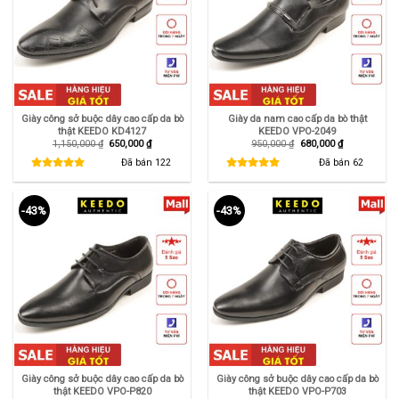
Giày công sở buộc dây cao cấp da bò
Giày da nam cao cấp da bò thật
thật KEEDO KD4127
KEEDO VPO-2049
Giá
Giá
Giá
Giá
1,150,000
₫
650,000
₫
950,000
₫
680,000
₫
gốc
hiện
gốc
hiện
là:
tại
là:
tại
Đã bán
122
Đã bán
62
1,150,000 ₫.
là:
950,000 ₫.
là:
650,000 ₫.
680,000 ₫.
-43%
-43%
Giày công sở buộc dây cao cấp da bò
Giày công sở buộc dây cao cấp da bò
thật KEEDO VPO-P820
thật KEEDO VPO-P703