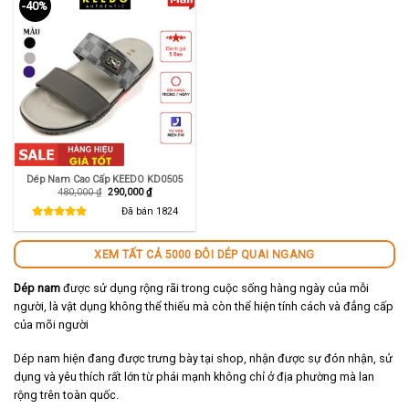
-40%
Dép Nam Cao Cấp KEEDO KD0505
Giá
Giá
480,000
₫
290,000
₫
gốc
hiện
là:
tại
Đã bán
1824
480,000 ₫.
là:
290,000 ₫.
XEM TẤT CẢ 5000 ĐÔI DÉP QUAI NGANG
Dép nam
được sử dụng rộng rãi trong cuộc sống hàng ngày của mỗi
người, là vật dụng không thể thiếu mà còn thể hiện tính cách và đẳng cấp
của mõi người
Dép nam hiện đang được trưng bày tại shop, nhận được sự đón nhận, sử
dụng và yêu thích rất lớn từ phái mạnh không chỉ ở địa phường mà lan
rộng trên toàn quốc.