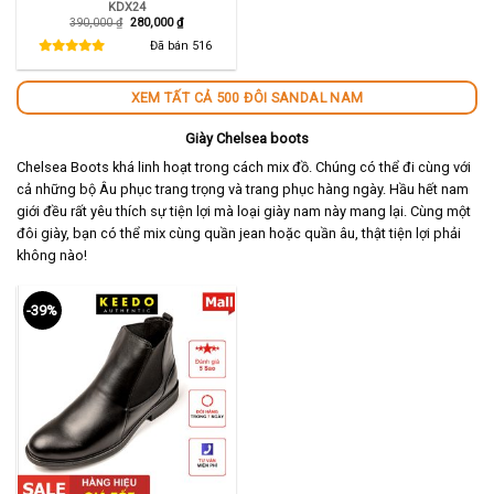
KDX24
Giá
Giá
390,000
₫
280,000
₫
gốc
hiện
là:
tại
Đã bán
516
390,000 ₫.
là:
280,000 ₫.
XEM TẤT CẢ 500 ĐÔI SANDAL NAM
Giày Chelsea boots
Chelsea Boots khá linh hoạt trong cách mix đồ. Chúng có thể đi cùng với
cả những bộ Âu phục trang trọng và trang phục hàng ngày. Hầu hết nam
giới đều rất yêu thích sự tiện lợi mà loại giày nam này mang lại. Cùng một
đôi giày, bạn có thể mix cùng quần jean hoặc quần âu, thật tiện lợi phải
không nào!
-39%