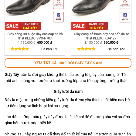
Giày công sở buộc dây cao cấp da bò
Giày công sở buộc dây cao cấp da bò
thật KEEDO VPO-P703
thật KEEDO KD4127
Giá
Giá
Giá
Giá
1,150,000
₫
650,000
₫
1,150,000
₫
650,000
₫
gốc
hiện
gốc
hiện
là:
tại
là:
tại
Đã bán
382
Đã bán
122
1,150,000 ₫.
là:
1,150,000 ₫.
là:
650,000 ₫.
650,000 ₫.
XEM TẤT CẢ 1000 ĐÔI GIÀY TÂY NAM
Giày Tây
luôn là đôi giày không thể thiếu trong tủ giày của nam giới. Từ
một anh chàng vừa bước ra khỏi trường lớp cho tới quý ông trưởng thành.
Giày lười da nam
Đây là một trong những kiểu giày lười da được yêu thích nhất hiện nay bởi
sự tiện dụng và linh hoạt khi sử dụng.
Lúc đầu những mẫu giày này được thiết kế chỉ để đi trong nhà với sự đơn
giản hết mức trong thiết kế.
Nhưng sau này, người ta đã thay đổi thiết kế của nó. Pha trộn giữa sự hiện