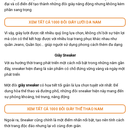
đại và cổ điển để tạo thành những đôi giày năng động nhưng không kém
phần sang trọng
XEM TẤT CẢ 1000 ĐÔI GIÀY LƯỜI DA NAM
Vì vậy, giày lười được rất nhiều quý ông lựa chọn, không chỉ bởi sự tiện lợi
mà còn có thể kết hợp được với nhiều loại trang phục khác nhau như
quần Jeans, Quần Sọc… giúp người sử dụng phong cách thêm đa dạng
Giày Sneaker
Với xu hướng thời trang phát triển một cách nổi bật trong những năm gần
đây, sneaker hiện đang là sản phẩm có chỗ đứng vững vàng và ngày một
phát triển
Một đôi
giày sneaker
có họa tiết tối giản là lựa chọn tuyệt vời nhất. Để
dung hòa thể thao và đường phố, những đôi sneaker hiện này mang đến
sự phóng khoáng, trẻ trung, năng động
XEM TẤT CẢ 1000 ĐÔI GIÀY THỂ THAO NAM
Ngoài ra, Sneaker cũng chính là một điểm nhấn nổi bật, tạo nên tính cách
thời trang độc đáo nhưng lại vô cùng đơn giản.