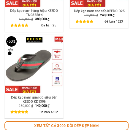
Dép kẹp nam hàng hiệu KEEDO
Dép kẹp nam cao cấp KEEDO D25
TNG3558-4
Giá
Giá
360,000
₫
240,000
₫
gốc
hiện
Giá
Giá
550,000
₫
380,000
₫
là:
tại
Đã bán
1623
gốc
hiện
360,000 ₫.
là:
là:
tại
Đã bán
25
240,000 ₫.
550,000 ₫.
là:
380,000 ₫.
-50%
Dép kẹp nam quai dù siêu bền
KEEDO KD1396
Giá
Giá
280,000
₫
140,000
₫
gốc
hiện
là:
tại
Đã bán
4852
280,000 ₫.
là:
140,000 ₫.
XEM TẤT CẢ 3000 ĐÔI DÉP KẸP NAM