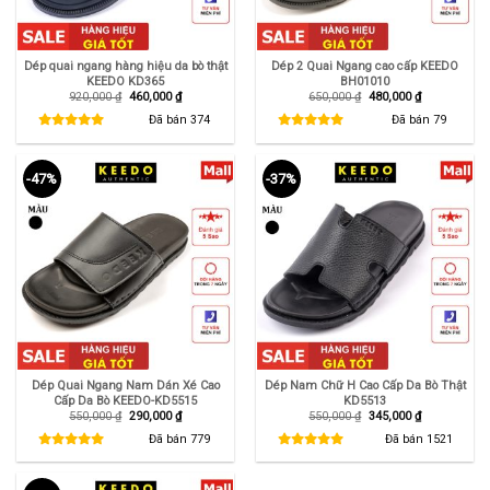
Dép quai ngang hàng hiệu da bò thật
Dép 2 Quai Ngang cao cấp KEEDO
KEEDO KD365
BH01010
Giá
Giá
Giá
Giá
920,000
₫
460,000
₫
650,000
₫
480,000
₫
gốc
hiện
gốc
hiện
là:
tại
là:
tại
Đã bán
374
Đã bán
79
920,000 ₫.
là:
650,000 ₫.
là:
460,000 ₫.
480,000 ₫.
-47%
-37%
Dép Quai Ngang Nam Dán Xé Cao
Dép Nam Chữ H Cao Cấp Da Bò Thật
Cấp Da Bò KEEDO-KD5515
KD5513
Giá
Giá
Giá
Giá
550,000
₫
290,000
₫
550,000
₫
345,000
₫
gốc
hiện
gốc
hiện
là:
tại
là:
tại
Đã bán
779
Đã bán
1521
550,000 ₫.
là:
550,000 ₫.
là:
290,000 ₫.
345,000 ₫.