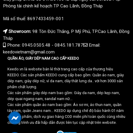
Phòng tài chính kế hoạch TP Cao Lãnh, Đồng Tháp
Mã số thuế: 8697433459-001
Showroom:
98 Tôn Đức Thắng, P Mỹ Phú, TP.Cao Lãnh, Đồng
Tháp
Phone: 0945.0505.48 - 0845.181.787
Email:
keedovietnam@gmail.com
QUẦN ÁO, GIÀY DÉP NAM CAO CẤP KEEDO
Keedo.vn là website bán lẻ thời trang cao cấp của thương hiệu
KEEDO. Các sản phẩm KEEDO cung cấp bao gồm: Quần áo nam, giày
dép nam, giày dép nữ, ví da nam, dây thắt lưng da.. với hơn 3000 sản
phẩm chất lượng.
Các sản phẩm giày dép nam bao gồm: Giày da nam, dép kẹp nam,
dép quai ngang nam, sandal nam nữ...
Các sản phẩm quần áo nam bao gồm: Áo sơ mi, áo thun nam, quần
tây nam, quần Jeans nam... KEEDO áp dụng chế độ bảo hành 01 năm
cho sản phẩm, dịch vụ giao hàng COD miễn phí toàn quốc cùng nhiều
chương trình ưu đãi hấp dẫn được liên tục cập nhật trên website.