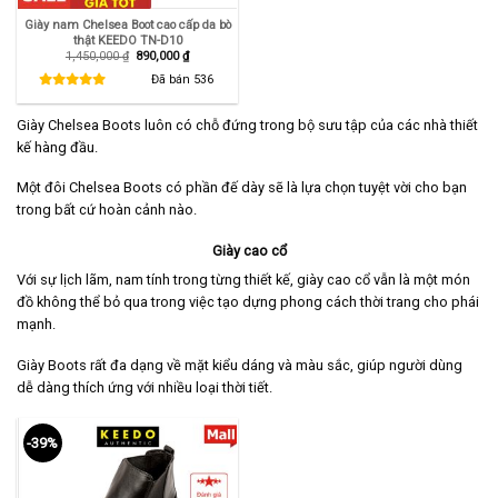
Giày nam Chelsea Boot cao cấp da bò
thật KEEDO TN-D10
Giá
Giá
1,450,000
₫
890,000
₫
gốc
hiện
là:
tại
Đã bán
536
1,450,000 ₫.
là:
890,000 ₫.
Giày Chelsea Boots luôn có chỗ đứng trong bộ sưu tập của các nhà thiết
kế hàng đầu.
Một đôi Chelsea Boots có phần đế dày sẽ là lựa chọn tuyệt vời cho bạn
trong bất cứ hoàn cảnh nào.
Giày cao cổ
Với sự lịch lãm, nam tính trong từng thiết kế, giày cao cổ vẫn là một món
đồ không thể bỏ qua trong việc tạo dựng phong cách thời trang cho phái
mạnh.
Giày Boots rất đa dạng về mặt kiểu dáng và màu sắc, giúp người dùng
dễ dàng thích ứng với nhiều loại thời tiết.
-39%