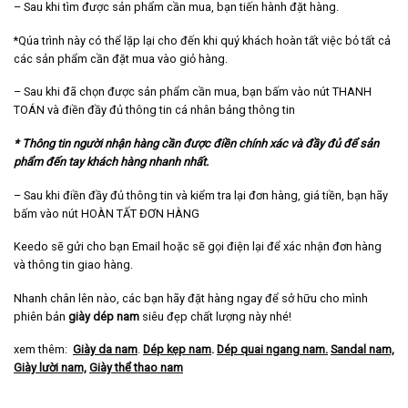
– Sau khi tìm được sản phẩm cần mua, bạn tiến hành đặt hàng.
*Qúa trình này có thể lặp lại cho đến khi quý khách hoàn tất việc bỏ tất cả
các sản phẩm cần đặt mua vào giỏ hàng.
– Sau khi đã chọn được sản phẩm cần mua, bạn bấm vào nút THANH
TOÁN và điền đầy đủ thông tin cá nhân bảng thông tin
* Thông tin người nhận hàng cần được điền chính xác và đầy đủ để sản
phẩm đến tay khách hàng nhanh nhất.
– Sau khi điền đầy đủ thông tin và kiểm tra lại đơn hàng, giá tiền, bạn hãy
bấm vào nút HOÀN TẤT ĐƠN HÀNG
Keedo sẽ gửi cho bạn Email hoặc sẽ gọi điện lại để xác nhận đơn hàng
và thông tin giao hàng.
Nhanh chân lên nào, các bạn hãy đặt hàng ngay để sở hữu cho mình
phiên bản
giày dép nam
siêu đẹp chất lượng này nhé!
xem thêm:
Giày da nam
.
Dép kẹp nam
.
Dép quai ngang nam
.
Sandal nam,
Giày lười nam,
Giày thể thao nam