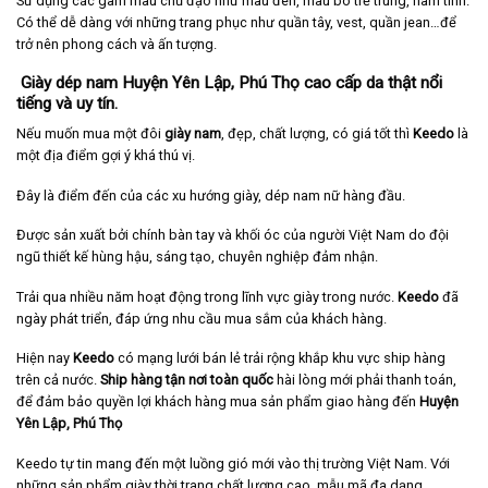
Sử dụng các gam màu chủ đạo như màu đen, màu bò trẻ trung, nam tính.
Có thể dễ dàng với những trang phục như quần tây, vest, quần jean…để
trở nên phong cách và ấn tượng.
Giày dép nam Huyện Yên Lập, Phú Thọ cao cấp da thật nổi
tiếng và uy tín.
Nếu muốn mua một đôi
giày nam
, đẹp, chất lượng, có giá tốt thì
Keedo
là
một địa điểm gợi ý khá thú vị.
Đây là điểm đến của các xu hướng giày, dép nam nữ hàng đầu.
Được sản xuất bởi chính bàn tay và khối óc của người Việt Nam do đội
ngũ thiết kế hùng hậu, sáng tạo, chuyên nghiệp đảm nhận.
Trải qua nhiều năm hoạt động trong lĩnh vực giày trong nước.
Keedo
đã
ngày phát triển, đáp ứng nhu cầu mua sắm của khách hàng.
Hiện nay
Keedo
có mạng lưới bán lẻ trải rộng khắp khu vực ship hàng
trên cả nước.
Ship hàng tận nơi toàn quốc
hài lòng mới phải thanh toán,
để đảm bảo quyền lợi khách hàng mua sản phẩm giao hàng đến
Huyện
Yên Lập, Phú Thọ
Keedo tự tin mang đến một luồng gió mới vào thị trường Việt Nam. Với
những sản phẩm giày thời trang chất lượng cao, mẫu mã đa dạng.