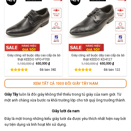
-43%
-43%
Giày công sở buộc dây cao cấp da bò
Giày công sở buộc dây cao cấp da bò
thật KEEDO VPO-P703
thật KEEDO KD4127
Giá
Giá
Giá
Giá
1,150,000
₫
650,000
₫
1,150,000
₫
650,000
₫
gốc
hiện
gốc
hiện
là:
tại
là:
tại
Đã bán
382
Đã bán
122
1,150,000 ₫.
là:
1,150,000 ₫.
là:
650,000 ₫.
650,000 ₫.
XEM TẤT CẢ 1000 ĐÔI GIÀY TÂY NAM
Giày Tây
luôn là đôi giày không thể thiếu trong tủ giày của nam giới. Từ
một anh chàng vừa bước ra khỏi trường lớp cho tới quý ông trưởng thành.
Giày lười da nam
Đây là một trong những kiểu giày lười da được yêu thích nhất hiện nay bởi
sự tiện dụng và linh hoạt khi sử dụng.