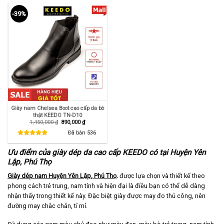
-39%
Giày nam Chelsea Boot cao cấp da bò
thật KEEDO TN-D10
Giá
Giá
1,450,000
₫
890,000
₫
gốc
hiện
là:
tại
Đã bán
536
1,450,000 ₫.
là:
890,000 ₫.
Ưu điểm của giày dép da cao cấp KEEDO có tại Huyện Yên
Lập, Phú Thọ
Giày dép nam Huyện Yên Lập, Phú Thọ
.
được lựa chọn và thiết kế theo
phong cách trẻ trung, nam tính và hiện đại là điều bạn có thể dễ dàng
nhận thấy trong thiết kế này. Đặc biệt giày được may đo thủ công, nên
đường may chắc chắn, tỉ mỉ.