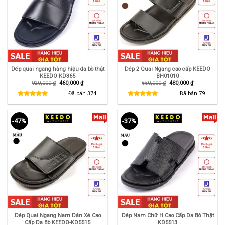
Dép quai ngang hàng hiệu da bò thật
Dép 2 Quai Ngang cao cấp KEEDO
KEEDO KD365
BH01010
Giá
Giá
Giá
Giá
920,000
₫
460,000
₫
650,000
₫
480,000
₫
gốc
hiện
gốc
hiện
là:
tại
là:
tại
Đã bán
374
Đã bán
79
920,000 ₫.
là:
650,000 ₫.
là:
460,000 ₫.
480,000 ₫.
-47%
-37%
Dép Quai Ngang Nam Dán Xé Cao
Dép Nam Chữ H Cao Cấp Da Bò Thật
Cấp Da Bò KEEDO-KD5515
KD5513