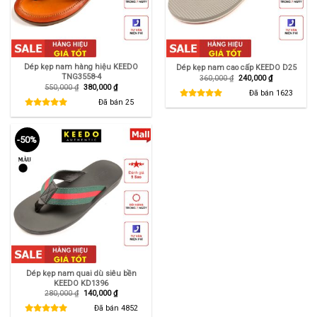
Dép kẹp nam hàng hiệu KEEDO
Dép kẹp nam cao cấp KEEDO D25
TNG3558-4
Giá
Giá
360,000
₫
240,000
₫
gốc
hiện
Giá
Giá
550,000
₫
380,000
₫
là:
tại
Đã bán
1623
gốc
hiện
360,000 ₫.
là:
là:
tại
Đã bán
25
240,000 ₫.
550,000 ₫.
là:
380,000 ₫.
-50%
Dép kẹp nam quai dù siêu bền
KEEDO KD1396
Giá
Giá
280,000
₫
140,000
₫
gốc
hiện
là:
tại
Đã bán
4852
280,000 ₫.
là: