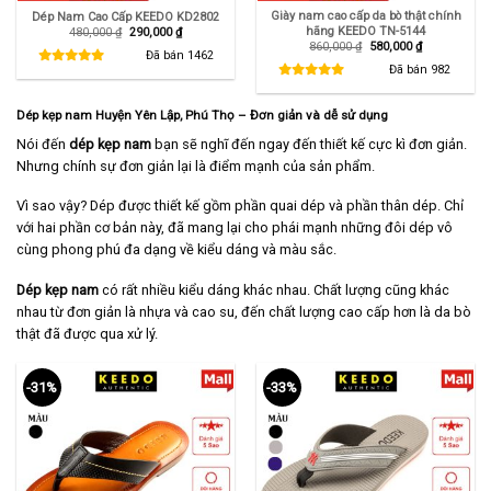
Giày nam cao cấp da bò thật chính
Dép Nam Cao Cấp KEEDO KD2802
hãng KEEDO TN-5144
Giá
Giá
480,000
₫
290,000
₫
gốc
hiện
Giá
Giá
860,000
₫
580,000
₫
là:
tại
Đã bán
1462
gốc
hiện
480,000 ₫.
là:
là:
tại
Đã bán
982
290,000 ₫.
860,000 ₫.
là:
580,000 ₫.
Dép kẹp nam Huyện Yên Lập, Phú Thọ – Đơn giản và dễ sử dụng
Nói đến
dép kẹp nam
bạn sẽ nghĩ đến ngay đến thiết kế cực kì đơn giản.
Nhưng chính sự đơn giản lại là điểm mạnh của sản phẩm.
Vì sao vậy? Dép được thiết kế gồm phần quai dép và phần thân dép. Chỉ
với hai phần cơ bản này, đã mang lại cho phái mạnh những đôi dép vô
cùng phong phú đa dạng về kiểu dáng và màu sắc.
Dép kẹp nam
có rất nhiều kiểu dáng khác nhau. Chất lượng cũng khác
nhau từ đơn giản là nhựa và cao su, đến chất lượng cao cấp hơn là da bò
thật đã được qua xử lý.
-31%
-33%