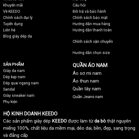
Khuyến mãi
C
âu hỏi
Về KEEDO
Đổi trả và bảo hành
Chính sách đại lý
Chính sách bảo mật
Tuyển dụng
Hướng dẫn mua hàng
Liên hệ
Hướng dẫn thanh toán
Blog giày dép da
Chính sách vận chuyển
Hướng dẫn chọn size
SẢN PHẨM
QUẦN ÁO NAM
Giày da nam
Áo sơ mi nam
Dép kẹp nam
Áo thun nam
Dép quai ngang nam
Quần tây nam
Sandal
Giày sneaker nam
Quần Jeans nam
Phụ kiện
HỘ KINH DOANH KEEDO
Các sản phẩm giày dép
KEEDO
được làm từ
da bò
thật nguyên
miếng 100%, chất liệu da mềm mại, dẻo dai, bền, đẹp, sang trọng
và đẳng cấp