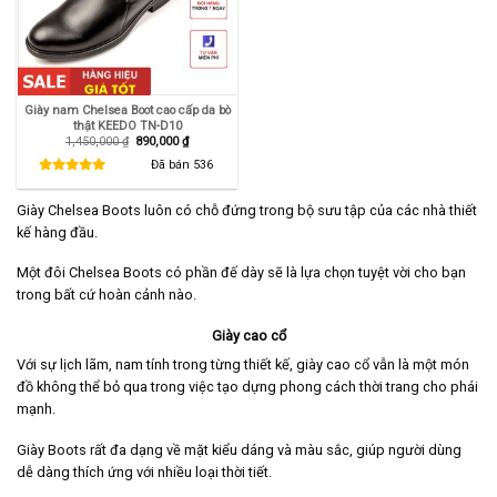
Giày nam Chelsea Boot cao cấp da bò
thật KEEDO TN-D10
Giá
Giá
1,450,000
₫
890,000
₫
gốc
hiện
là:
tại
Đã bán
536
1,450,000 ₫.
là:
890,000 ₫.
Giày Chelsea Boots luôn có chỗ đứng trong bộ sưu tập của các nhà thiết
kế hàng đầu.
Một đôi Chelsea Boots có phần đế dày sẽ là lựa chọn tuyệt vời cho bạn
trong bất cứ hoàn cảnh nào.
Giày cao cổ
Với sự lịch lãm, nam tính trong từng thiết kế, giày cao cổ vẫn là một món
đồ không thể bỏ qua trong việc tạo dựng phong cách thời trang cho phái
mạnh.
Giày Boots rất đa dạng về mặt kiểu dáng và màu sắc, giúp người dùng
dễ dàng thích ứng với nhiều loại thời tiết.