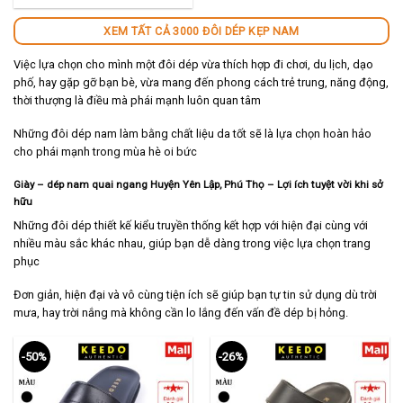
140,000 ₫.
XEM TẤT CẢ 3000 ĐÔI DÉP KẸP NAM
Việc lựa chọn cho mình một đôi dép vừa thích hợp đi chơi, du lịch, dạo
phố, hay gặp gỡ bạn bè, vừa mang đến phong cách trẻ trung, năng động,
thời thượng là điều mà phái mạnh luôn quan tâm
Những đôi dép nam làm bằng chất liệu da tốt sẽ là lựa chọn hoàn hảo
cho phái mạnh trong mùa hè oi bức
Giày – dép nam quai ngang Huyện Yên Lập, Phú Thọ – Lợi ích tuyệt vời khi sở
hữu
Những đôi dép thiết kế kiểu truyền thống kết hợp với hiện đại cùng với
nhiều màu sắc khác nhau, giúp bạn dễ dàng trong việc lựa chọn trang
phục
Đơn giản, hiện đại và vô cùng tiện ích sẽ giúp bạn tự tin sử dụng dù trời
mưa, hay trời nắng mà không cần lo lắng đến vấn đề dép bị hỏng.
-50%
-26%