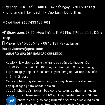
Giấy phép ĐKKD số 51A8016642 cấp ngày 02/03/2021 tại
Phòng tài chính kế hoạch TP Cao Lãnh, Đồng Tháp
Mã số thuế: 8697433459-001
Showroom:
98 Tôn Đức Thắng, P Mỹ Phú, TP.Cao Lãnh, Đồng
Tháp
Phone: 0945.0505.48 - 0845.181.787
Email:
keedovietnam@gmail.com
QUẦN ÁO, GIÀY DÉP NAM CAO CẤP KEEDO
Keedo.vn là website bán lẻ thời trang cao cấp của thương hiệu
KEEDO. Các sản phẩm KEEDO cung cấp bao gồm: Quần áo nam, giày
dép nam, giày dép nữ, ví da nam, dây thắt lưng da.. với hơn 3000 sản
phẩm chất lượng.
Các sản phẩm giày dép nam bao gồm: Giày da nam, dép kẹp nam,
dép quai ngang nam, sandal nam nữ...
Các sản phẩm quần áo nam bao gồm: Áo sơ mi, áo thun nam, quần
tây nam, quần Jeans nam... KEEDO áp dụng chế độ bảo hành 01 năm
cho sản phẩm, dịch vụ giao hàng COD miễn phí toàn quốc cùng nhiều
chương trình ưu đãi hấp dẫn được liên tục cập nhật trên website.