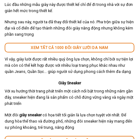
Lúc đầu những mẫu giày này được thiết kế chỉ để đi trong nhà với sự đơn
giản hết mức trong thiết kế.
Nhưng sau này, người ta đã thay đổi thiết kế của nó. Pha trộn giữa sự hiện
đại và cổ điển để tạo thành những đôi giày năng động nhưng không kém
phần sang trọng
XEM TẤT CẢ 1000 ĐÔI GIÀY LƯỜI DA NAM
Vì vậy, giày lười được rất nhiều quý ông lựa chọn, không chỉ bởi sự tiện lợi
mà còn có thể kết hợp được với nhiều loại trang phục khác nhau như
quần Jeans, Quần Sọc… giúp người sử dụng phong cách thêm đa dạng
Giày Sneaker
Với xu hướng thời trang phát triển một cách nổi bật trong những năm gần
đây, sneaker hiện đang là sản phẩm có chỗ đứng vững vàng và ngày một
phát triển
Một đôi
giày sneaker
có họa tiết tối giản là lựa chọn tuyệt vời nhất. Để
dung hòa thể thao và đường phố, những đôi sneaker hiện này mang đến
sự phóng khoáng, trẻ trung, năng động