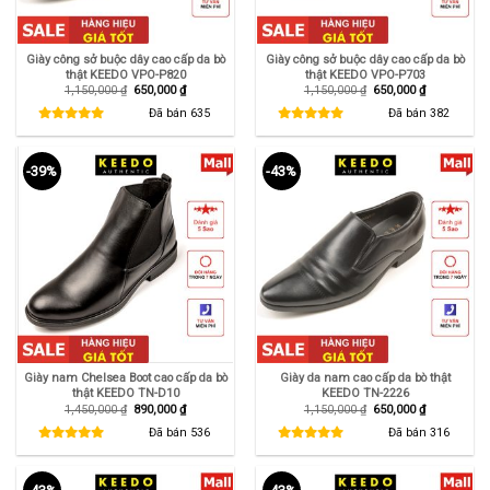
Giày công sở buộc dây cao cấp da bò
Giày công sở buộc dây cao cấp da bò
thật KEEDO VPO-P820
thật KEEDO VPO-P703
Giá
Giá
Giá
Giá
1,150,000
₫
650,000
₫
1,150,000
₫
650,000
₫
gốc
hiện
gốc
hiện
là:
tại
là:
tại
Đã bán
635
Đã bán
382
1,150,000 ₫.
là:
1,150,000 ₫.
là:
650,000 ₫.
650,000 ₫.
-39%
-43%
Giày nam Chelsea Boot cao cấp da bò
Giày da nam cao cấp da bò thật
thật KEEDO TN-D10
KEEDO TN-2226
Giá
Giá
Giá
Giá
1,450,000
₫
890,000
₫
1,150,000
₫
650,000
₫
gốc
hiện
gốc
hiện
là:
tại
là:
tại
Đã bán
536
Đã bán
316
1,450,000 ₫.
là:
1,150,000 ₫.
là:
890,000 ₫.
650,000 ₫.