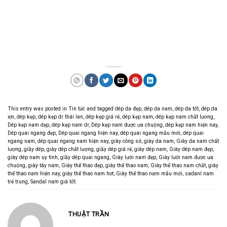
This entry was posted in
Tin tức
and tagged
dép da đẹp
,
dép da nam
,
dép da tốt
,
dép da
xịn
,
dép kẹp
,
dép kẹp dr thái lan
,
dép kẹp giá rẻ
,
dép kẹp nam
,
dép kẹp nam chất lương
,
Dép kẹp nam dẹp
,
dép kẹp nam dr
,
Dép kẹp nam được ưa chuộng
,
dép kẹp nam hiện nay
,
Dép quai ngang đẹp
,
Dép quai ngang hiện nay
,
dép quai ngang mẫu mới
,
dép quai
ngang nam
,
dép quai ngang nam hiện nay
,
giày công sở
,
giày da nam
,
Giày da nam chất
lượng
,
giầy dép
,
giày dép chất lượng
,
giầy dép giá rẻ
,
giày dép nam
,
Giày dép nam đẹp
,
giày dép nam uy tính
,
giầy dép quai ngang
,
Giày lười nam đẹp
,
Giày lười nam được ưa
chuộng
,
giày tây nam
,
Giày thể thao đẹp
,
giày thể thao nam
,
Giày thể thao nam chất
,
giày
thể thao nam hiện nay
,
giày thể thao nam hot
,
Giày thể thao nam mẫu mới
,
sadanl nam
trẻ trung
,
Sandal nam giá tốt
.
THUẬT TRẦN