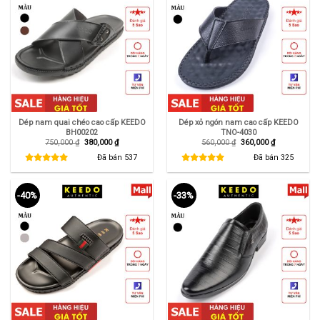
Dép nam quai chéo cao cấp KEEDO
Dép xỏ ngón nam cao cấp KEEDO
BH00202
TNO-4030
Giá
Giá
Giá
Giá
750,000
₫
380,000
₫
560,000
₫
360,000
₫
gốc
hiện
gốc
hiện
là:
tại
là:
tại
Đã bán
537
Đã bán
325
750,000 ₫.
là:
560,000 ₫.
là:
380,000 ₫.
360,000 ₫.
-40%
-33%