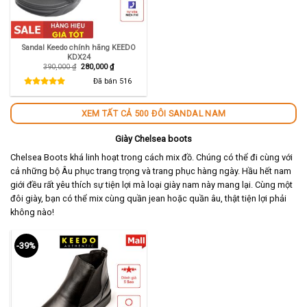
Sandal Keedo chính hãng KEEDO
KDX24
Giá
Giá
390,000
₫
280,000
₫
gốc
hiện
là:
tại
Đã bán
516
390,000 ₫.
là:
280,000 ₫.
XEM TẤT CẢ 500 ĐÔI SANDAL NAM
Giày Chelsea boots
Chelsea Boots khá linh hoạt trong cách mix đồ. Chúng có thể đi cùng với
cả những bộ Âu phục trang trọng và trang phục hàng ngày. Hầu hết nam
giới đều rất yêu thích sự tiện lợi mà loại giày nam này mang lại. Cùng một
đôi giày, bạn có thể mix cùng quần jean hoặc quần âu, thật tiện lợi phải
không nào!
-39%