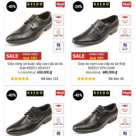
-43%
-28%
Giày công sở buộc dây cao cấp da bò
Giày da nam cao cấp da bò thật
thật KEEDO KD4127
KEEDO VPO-2049
Giá
Giá
Giá
Giá
1,150,000
₫
650,000
₫
950,000
₫
680,000
₫
gốc
hiện
gốc
hiện
là:
tại
là:
tại
Đã bán
122
Đã bán
62
1,150,000 ₫.
là:
950,000 ₫.
là:
650,000 ₫.
680,000 ₫.
-43%
-43%