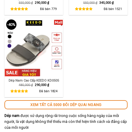
Giá
Giá
Giá
Giá
550,000
₫
290,000
₫
550,000
₫
345,000
₫
gốc
hiện
gốc
hiện
là:
tại
là:
tại
Đã bán
779
Đã bán
1521
550,000 ₫.
là:
550,000 ₫.
là:
290,000 ₫.
345,000 ₫.
-40%
Dép Nam Cao Cấp KEEDO KD0505
Giá
Giá
480,000
₫
290,000
₫
gốc
hiện
là:
tại
Đã bán
1824
480,000 ₫.
là:
290,000 ₫.
XEM TẤT CẢ 5000 ĐÔI DÉP QUAI NGANG
Dép nam
được sử dụng rộng rãi trong cuộc sống hàng ngày của mỗi
người, là vật dụng không thể thiếu mà còn thể hiện tính cách và đẳng cấp
của mõi người