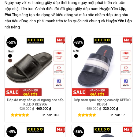
Ngày nay với xu hướng giầy dép thời trang ngày một phát triển và luôn
cập nhật liên tục. Chính điều đó đã giúp giầy dép nam
Huyện Yên Lập,
Phú Thọ
sáng tạo đa dạng về kiểu dáng và màu sắc nhầm đáp ứng nhu
cầu tiêu dùng cho phái mạnh trên toàn quốc nói chung và
Huyện Yên Lập
nói riêng
-50%
-33%
Dép đế may sẵn quai ngang cao cấp
Dép nam quai ngang cao cấp KEEDO
KEEDO KD2906
KD864
Giá
Giá
Giá
Giá
920,000
₫
460,000
₫
480,000
₫
320,000
₫
gốc
hiện
gốc
hiện
là:
tại
là:
tại
Đã bán
103
Đã bán
17
920,000 ₫.
là:
480,000 ₫.
là:
460,000 ₫.
320,000 ₫.
-49%
-36%