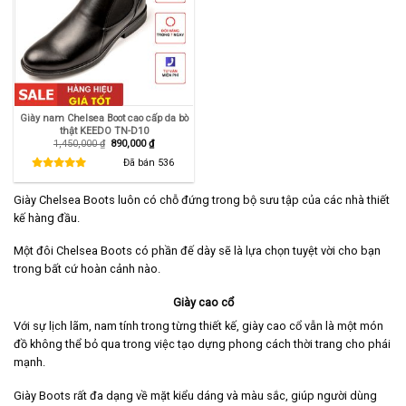
Giày nam Chelsea Boot cao cấp da bò
thật KEEDO TN-D10
Giá
Giá
1,450,000
₫
890,000
₫
gốc
hiện
là:
tại
Đã bán
536
1,450,000 ₫.
là:
890,000 ₫.
Giày Chelsea Boots luôn có chỗ đứng trong bộ sưu tập của các nhà thiết
kế hàng đầu.
Một đôi Chelsea Boots có phần đế dày sẽ là lựa chọn tuyệt vời cho bạn
trong bất cứ hoàn cảnh nào.
Giày cao cổ
Với sự lịch lãm, nam tính trong từng thiết kế, giày cao cổ vẫn là một món
đồ không thể bỏ qua trong việc tạo dựng phong cách thời trang cho phái
mạnh.
Giày Boots rất đa dạng về mặt kiểu dáng và màu sắc, giúp người dùng