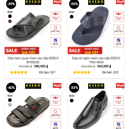
-49%
-36%
Dép nam quai chéo cao cấp KEEDO
Dép xỏ ngón nam cao cấp KEEDO
BH00202
TNO-4030
Giá
Giá
Giá
Giá
750,000
₫
380,000
₫
560,000
₫
360,000
₫
gốc
hiện
gốc
hiện
là:
tại
là:
tại
Đã bán
537
Đã bán
325
750,000 ₫.
là:
560,000 ₫.
là:
380,000 ₫.
360,000 ₫.
-40%
-33%