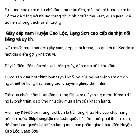
Sử dụng các gam màu chủ đạo như màu đen, màu bò trẻ trung, nam tính.
Có thể dễ dàng với những trang phục như quần tây, vest, quần jean…để
trở nên phong cách và ấn tượng.
Giày dép nam Huyện Cao Lộc, Lạng Sơn cao cấp da thật nổi
tiếng và uy tín.
Nếu muốn mua một đôi
giày nam
, đẹp, chất lượng, có giá tốt thì
Keedo
là
một địa điểm gợi ý khá thú vị.
Đây là điểm đến của các xu hướng giày, dép nam nữ hàng đầu.
Được sản xuất bởi chính bàn tay và khối óc của người Việt Nam do đội
ngũ thiết kế hùng hậu, sáng tạo, chuyên nghiệp đảm nhận.
Trải qua nhiều năm hoạt động trong lĩnh vực giày trong nước.
Keedo
đã
ngày phát triển, đáp ứng nhu cầu mua sắm của khách hàng.
Hiện nay
Keedo
có mạng lưới bán lẻ trải rộng khắp khu vực ship hàng
trên cả nước.
Ship hàng tận nơi toàn quốc
hài lòng mới phải thanh toán,
để đảm bảo quyền lợi khách hàng mua sản phẩm giao hàng đến
Huyện
Cao Lộc, Lạng Sơn