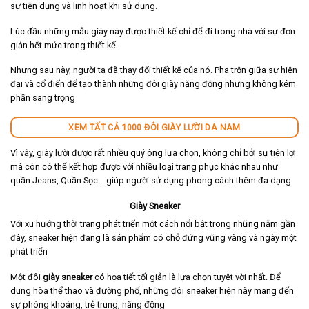
sự tiện dụng và linh hoạt khi sử dụng.
Lúc đầu những mẫu giày này được thiết kế chỉ để đi trong nhà với sự đơn
giản hết mức trong thiết kế.
Nhưng sau này, người ta đã thay đổi thiết kế của nó. Pha trộn giữa sự hiện
đại và cổ điển để tạo thành những đôi giày năng động nhưng không kém
phần sang trọng
XEM TẤT CẢ 1000 ĐÔI GIÀY LƯỜI DA NAM
Vì vậy, giày lười được rất nhiều quý ông lựa chọn, không chỉ bởi sự tiện lợi
mà còn có thể kết hợp được với nhiều loại trang phục khác nhau như
quần Jeans, Quần Sọc… giúp người sử dụng phong cách thêm đa dạng
Giày Sneaker
Với xu hướng thời trang phát triển một cách nổi bật trong những năm gần
đây, sneaker hiện đang là sản phẩm có chỗ đứng vững vàng và ngày một
phát triển
Một đôi
giày sneaker
có họa tiết tối giản là lựa chọn tuyệt vời nhất. Để
dung hòa thể thao và đường phố, những đôi sneaker hiện này mang đến
sự phóng khoáng, trẻ trung, năng động