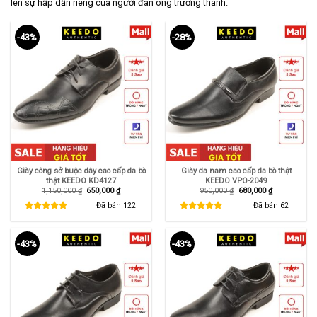
lên sự hấp dẫn riêng của người đàn ông trưởng thành.
-43%
-28%
Giày công sở buộc dây cao cấp da bò
Giày da nam cao cấp da bò thật
thật KEEDO KD4127
KEEDO VPO-2049
Giá
Giá
Giá
Giá
1,150,000
₫
650,000
₫
950,000
₫
680,000
₫
gốc
hiện
gốc
hiện
là:
tại
là:
tại
Đã bán
122
Đã bán
62
1,150,000 ₫.
là:
950,000 ₫.
là:
650,000 ₫.
680,000 ₫.
-43%
-43%