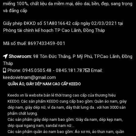
miếng 100%, chất liệu da mềm mại, dẻo dai, bền, đẹp, sang trọng
và đẳng cấp
Giấy phép ĐKKD số 51A8016642 cấp ngày 02/03/2021 tại
Phòng tài chính kế hoạch TP Cao Lãnh, Đồng Tháp
Mã số thuế: 8697433459-001
Showroom:
98 Tôn Đức Thắng, P Mỹ Phú, TP.Cao Lãnh, Đồng
Tháp
Phone: 0945.0505.48 - 0845.181.787
Email:
keedovietnam@gmail.com
QUẦN ÁO, GIÀY DÉP NAM CAO CẤP KEEDO
Keedo.vn là website bán lẻ thời trang cao cấp của thương hiệu
KEEDO. Các sản phẩm KEEDO cung cấp bao gồm: Quần áo nam, giày
dép nam, giày dép nữ, ví da nam, dây thắt lưng da.. với hơn 3000 sản
phẩm chất lượng.
Các sản phẩm giày dép nam bao gồm: Giày da nam, dép kẹp nam,
dép quai ngang nam, sandal nam nữ...
Các sản phẩm quần áo nam bao gồm: Áo sơ mi, áo thun nam, quần