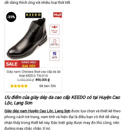
dễ dàng thích ứng với nhiều loại thời tiết.
-39%
Giày nam Chelsea Boot cao cấp da bò
thật KEEDO TN-D10
Giá
Giá
1,450,000
₫
890,000
₫
gốc
hiện
là:
tại
Đã bán
536
1,450,000 ₫.
là:
890,000 ₫.
Ưu điểm của giày dép da cao cấp KEEDO có tại Huyện Cao
Lộc, Lạng Sơn
Giày dép nam Huyện Cao Lộc, Lạng Sơn
được lựa chọn và thiết kế theo
phong cách trẻ trung, nam tính và hiện đại là điều bạn có thể dễ dàng
nhận thấy trong thiết kế này. Đặc biệt giày được may đo thủ công, nên
đường may chắc chắn, tỉ mỉ.