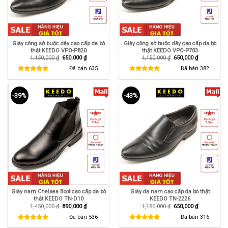
Giày công sở buộc dây cao cấp da bò
Giày công sở buộc dây cao cấp da bò
thật KEEDO VPO-P820
thật KEEDO VPO-P703
Giá
Giá
Giá
Giá
1,150,000
₫
650,000
₫
1,150,000
₫
650,000
₫
gốc
hiện
gốc
hiện
là:
tại
là:
tại
Đã bán
635
Đã bán
382
1,150,000 ₫.
là:
1,150,000 ₫.
là:
650,000 ₫.
650,000 ₫.
-39%
-43%
Giày nam Chelsea Boot cao cấp da bò
Giày da nam cao cấp da bò thật
thật KEEDO TN-D10
KEEDO TN-2226
Giá
Giá
Giá
Giá
1,450,000
₫
890,000
₫
1,150,000
₫
650,000
₫
gốc
hiện
gốc
hiện
là:
tại
là:
tại
Đã bán
536
Đã bán
316
1,450,000 ₫.
là:
1,150,000 ₫.
là:
890,000 ₫.
650,000 ₫.