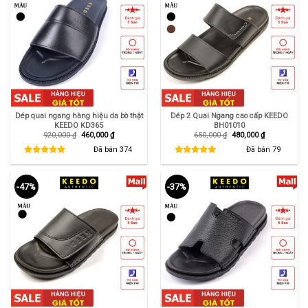
Dép quai ngang hàng hiệu da bò thật
Dép 2 Quai Ngang cao cấp KEEDO
KEEDO KD365
BH01010
Giá
Giá
Giá
Giá
920,000
₫
460,000
₫
650,000
₫
480,000
₫
gốc
hiện
gốc
hiện
là:
tại
là:
tại
Đã bán
374
Đã bán
79
920,000 ₫.
là:
650,000 ₫.
là:
460,000 ₫.
480,000 ₫.
-47%
-37%