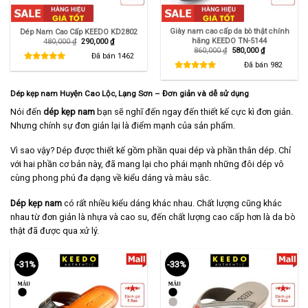
Giày nam cao cấp da bò thật chính
Dép Nam Cao Cấp KEEDO KD2802
hãng KEEDO TN-5144
Giá
Giá
480,000
₫
290,000
₫
gốc
hiện
Giá
Giá
860,000
₫
580,000
₫
là:
tại
Đã bán
1462
gốc
hiện
480,000 ₫.
là:
là:
tại
Đã bán
982
290,000 ₫.
860,000 ₫.
là:
580,000 ₫.
Dép kẹp nam Huyện Cao Lộc, Lạng Sơn – Đơn giản và dễ sử dụng
Nói đến
dép kẹp nam
bạn sẽ nghĩ đến ngay đến thiết kế cực kì đơn giản.
Nhưng chính sự đơn giản lại là điểm mạnh của sản phẩm.
Vì sao vậy? Dép được thiết kế gồm phần quai dép và phần thân dép. Chỉ
với hai phần cơ bản này, đã mang lại cho phái mạnh những đôi dép vô
cùng phong phú đa dạng về kiểu dáng và màu sắc.
Dép kẹp nam
có rất nhiều kiểu dáng khác nhau. Chất lượng cũng khác
nhau từ đơn giản là nhựa và cao su, đến chất lượng cao cấp hơn là da bò
thật đã được qua xử lý.
-31%
-33%