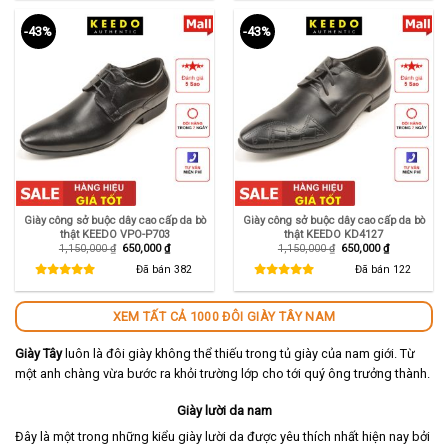
-43%
-43%
Giày công sở buộc dây cao cấp da bò
Giày công sở buộc dây cao cấp da bò
thật KEEDO VPO-P703
thật KEEDO KD4127
Giá
Giá
Giá
Giá
1,150,000
₫
650,000
₫
1,150,000
₫
650,000
₫
gốc
hiện
gốc
hiện
là:
tại
là:
tại
Đã bán
382
Đã bán
122
1,150,000 ₫.
là:
1,150,000 ₫.
là:
650,000 ₫.
650,000 ₫.
XEM TẤT CẢ 1000 ĐÔI GIÀY TÂY NAM
Giày Tây
luôn là đôi giày không thể thiếu trong tủ giày của nam giới. Từ
một anh chàng vừa bước ra khỏi trường lớp cho tới quý ông trưởng thành.
Giày lười da nam
Đây là một trong những kiểu giày lười da được yêu thích nhất hiện nay bởi