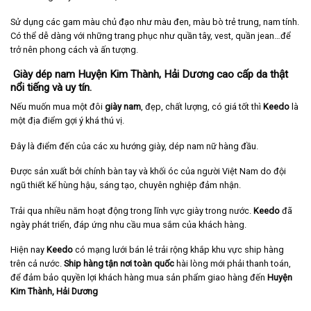
Sử dụng các gam màu chủ đạo như màu đen, màu bò trẻ trung, nam tính.
Có thể dễ dàng với những trang phục như quần tây, vest, quần jean…để
trở nên phong cách và ấn tượng.
Giày dép nam Huyện Kim Thành, Hải Dương cao cấp da thật
nổi tiếng và uy tín.
Nếu muốn mua một đôi
giày nam
, đẹp, chất lượng, có giá tốt thì
Keedo
là
một địa điểm gợi ý khá thú vị.
Đây là điểm đến của các xu hướng giày, dép nam nữ hàng đầu.
Được sản xuất bởi chính bàn tay và khối óc của người Việt Nam do đội
ngũ thiết kế hùng hậu, sáng tạo, chuyên nghiệp đảm nhận.
Trải qua nhiều năm hoạt động trong lĩnh vực giày trong nước.
Keedo
đã
ngày phát triển, đáp ứng nhu cầu mua sắm của khách hàng.
Hiện nay
Keedo
có mạng lưới bán lẻ trải rộng khắp khu vực ship hàng
trên cả nước.
Ship hàng tận nơi toàn quốc
hài lòng mới phải thanh toán,
để đảm bảo quyền lợi khách hàng mua sản phẩm giao hàng đến
Huyện
Kim Thành, Hải Dương