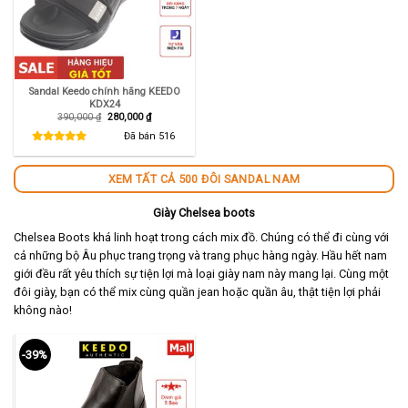
Sandal Keedo chính hãng KEEDO
KDX24
Giá
Giá
390,000
₫
280,000
₫
gốc
hiện
là:
tại
Đã bán
516
390,000 ₫.
là:
280,000 ₫.
XEM TẤT CẢ 500 ĐÔI SANDAL NAM
Giày Chelsea boots
Chelsea Boots khá linh hoạt trong cách mix đồ. Chúng có thể đi cùng với
cả những bộ Âu phục trang trọng và trang phục hàng ngày. Hầu hết nam
giới đều rất yêu thích sự tiện lợi mà loại giày nam này mang lại. Cùng một
đôi giày, bạn có thể mix cùng quần jean hoặc quần âu, thật tiện lợi phải
không nào!
-39%