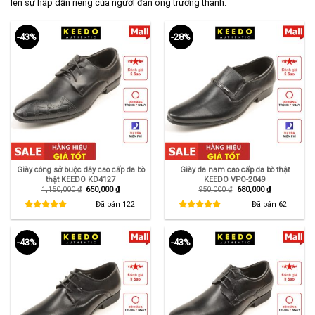
lên sự hấp dẫn riêng của người đàn ông trưởng thành.
-43%
-28%
Giày công sở buộc dây cao cấp da bò
Giày da nam cao cấp da bò thật
thật KEEDO KD4127
KEEDO VPO-2049
Giá
Giá
Giá
Giá
1,150,000
₫
650,000
₫
950,000
₫
680,000
₫
gốc
hiện
gốc
hiện
là:
tại
là:
tại
Đã bán
122
Đã bán
62
1,150,000 ₫.
là:
950,000 ₫.
là:
650,000 ₫.
680,000 ₫.
-43%
-43%