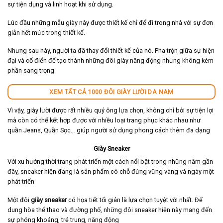
sự tiện dụng và linh hoạt khi sử dụng.
Lúc đầu những mẫu giày này được thiết kế chỉ để đi trong nhà với sự đơn
giản hết mức trong thiết kế.
Nhưng sau này, người ta đã thay đổi thiết kế của nó. Pha trộn giữa sự hiện
đại và cổ điển để tạo thành những đôi giày năng động nhưng không kém
phần sang trọng
XEM TẤT CẢ 1000 ĐÔI GIÀY LƯỜI DA NAM
Vì vậy, giày lười được rất nhiều quý ông lựa chọn, không chỉ bởi sự tiện lợi
mà còn có thể kết hợp được với nhiều loại trang phục khác nhau như
quần Jeans, Quần Sọc… giúp người sử dụng phong cách thêm đa dạng
Giày Sneaker
Với xu hướng thời trang phát triển một cách nổi bật trong những năm gần
đây, sneaker hiện đang là sản phẩm có chỗ đứng vững vàng và ngày một
phát triển
Một đôi
giày sneaker
có họa tiết tối giản là lựa chọn tuyệt vời nhất. Để
dung hòa thể thao và đường phố, những đôi sneaker hiện này mang đến
sự phóng khoáng, trẻ trung, năng động