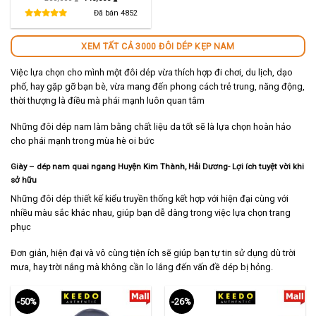
gốc
hiện
là:
tại
Đã bán
4852
280,000 ₫.
là:
140,000 ₫.
XEM TẤT CẢ 3000 ĐÔI DÉP KẸP NAM
Việc lựa chọn cho mình một đôi dép vừa thích hợp đi chơi, du lịch, dạo
phố, hay gặp gỡ bạn bè, vừa mang đến phong cách trẻ trung, năng động,
thời thượng là điều mà phái mạnh luôn quan tâm
Những đôi dép nam làm bằng chất liệu da tốt sẽ là lựa chọn hoàn hảo
cho phái mạnh trong mùa hè oi bức
Giày – dép nam quai ngang Huyện Kim Thành, Hải Dương- Lợi ích tuyệt vời khi
sở hữu
Những đôi dép thiết kế kiểu truyền thống kết hợp với hiện đại cùng với
nhiều màu sắc khác nhau, giúp bạn dễ dàng trong việc lựa chọn trang
phục
Đơn giản, hiện đại và vô cùng tiện ích sẽ giúp bạn tự tin sử dụng dù trời
mưa, hay trời nắng mà không cần lo lắng đến vấn đề dép bị hỏng.
-50%
-26%