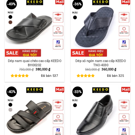
-49%
-36%
Dép nam quai chéo cao cấp KEEDO
Dép xỏ ngón nam cao cấp KEEDO
BH00202
TNO-4030
Giá
Giá
Giá
Giá
750,000
₫
380,000
₫
560,000
₫
360,000
₫
gốc
hiện
gốc
hiện
là:
tại
là:
tại
Đã bán
537
Đã bán
325
750,000 ₫.
là:
560,000 ₫.
là:
380,000 ₫.
360,000 ₫.
-40%
-33%