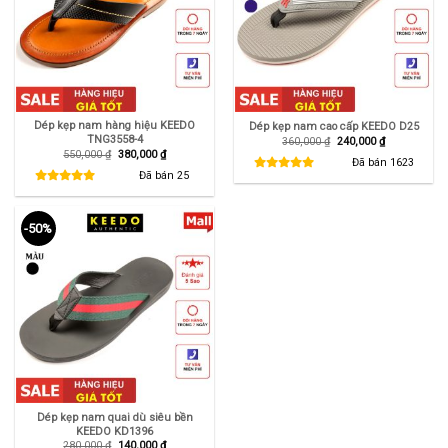
Dép kẹp nam hàng hiệu KEEDO
Dép kẹp nam cao cấp KEEDO D25
TNG3558-4
Giá
Giá
360,000
₫
240,000
₫
gốc
hiện
Giá
Giá
550,000
₫
380,000
₫
là:
tại
Đã bán
1623
gốc
hiện
360,000 ₫.
là:
là:
tại
Đã bán
25
240,000 ₫.
550,000 ₫.
là:
380,000 ₫.
-50%
Dép kẹp nam quai dù siêu bền
KEEDO KD1396
Giá
Giá
280,000
₫
140,000
₫