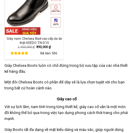
Giày nam Chelsea Boot cao cấp da bò
thật KEEDO TN-D10
Giá
Giá
1,450,000
₫
890,000
₫
gốc
hiện
là:
tại
Đã bán
536
1,450,000 ₫.
là:
890,000 ₫.
Giày Chelsea Boots luôn có chỗ đứng trong bộ sưu tập của các nhà thiết
kế hàng đầu.
Một đôi Chelsea Boots có phần đế dày sẽ là lựa chọn tuyệt vời cho bạn
trong bất cứ hoàn cảnh nào.
Giày cao cổ
Với sự lịch lãm, nam tính trong từng thiết kế, giày cao cổ vẫn là một món
đồ không thể bỏ qua trong việc tạo dựng phong cách thời trang cho phái
mạnh.
Giày Boots rất đa dạng về mặt kiểu dáng và màu sắc, giúp người dùng