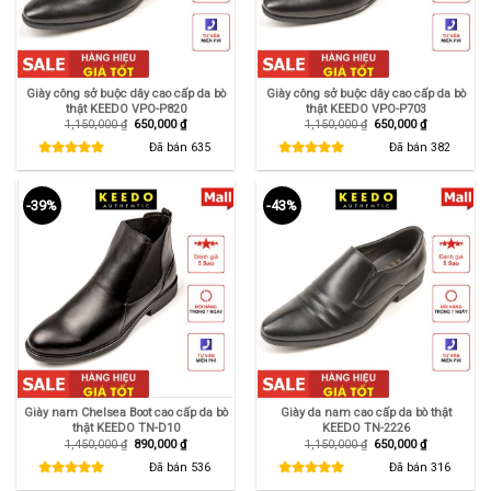
Giày công sở buộc dây cao cấp da bò
Giày công sở buộc dây cao cấp da bò
thật KEEDO VPO-P820
thật KEEDO VPO-P703
Giá
Giá
Giá
Giá
1,150,000
₫
650,000
₫
1,150,000
₫
650,000
₫
gốc
hiện
gốc
hiện
là:
tại
là:
tại
Đã bán
635
Đã bán
382
1,150,000 ₫.
là:
1,150,000 ₫.
là:
650,000 ₫.
650,000 ₫.
-39%
-43%
Giày nam Chelsea Boot cao cấp da bò
Giày da nam cao cấp da bò thật
thật KEEDO TN-D10
KEEDO TN-2226
Giá
Giá
Giá
Giá
1,450,000
₫
890,000
₫
1,150,000
₫
650,000
₫
gốc
hiện
gốc
hiện
là:
tại
là:
tại
Đã bán
536
Đã bán
316
1,450,000 ₫.
là:
1,150,000 ₫.
là:
890,000 ₫.
650,000 ₫.