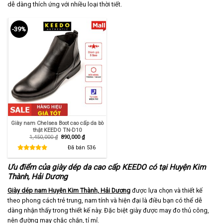
dễ dàng thích ứng với nhiều loại thời tiết.
-39%
Giày nam Chelsea Boot cao cấp da bò
thật KEEDO TN-D10
Giá
Giá
1,450,000
₫
890,000
₫
gốc
hiện
là:
tại
Đã bán
536
1,450,000 ₫.
là:
890,000 ₫.
Ưu điểm của giày dép da cao cấp KEEDO có tại Huyện Kim
Thành, Hải Dương
Giày dép nam Huyện Kim Thành, Hải Dương
được lựa chọn và thiết kế
theo phong cách trẻ trung, nam tính và hiện đại là điều bạn có thể dễ
dàng nhận thấy trong thiết kế này. Đặc biệt giày được may đo thủ công,
nên đường may chắc chắn, tỉ mỉ.