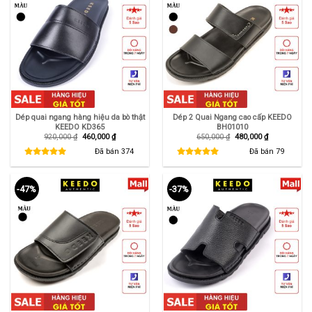
Dép quai ngang hàng hiệu da bò thật
Dép 2 Quai Ngang cao cấp KEEDO
KEEDO KD365
BH01010
Giá
Giá
Giá
Giá
920,000
₫
460,000
₫
650,000
₫
480,000
₫
gốc
hiện
gốc
hiện
là:
tại
là:
tại
Đã bán
374
Đã bán
79
920,000 ₫.
là:
650,000 ₫.
là:
460,000 ₫.
480,000 ₫.
-47%
-37%