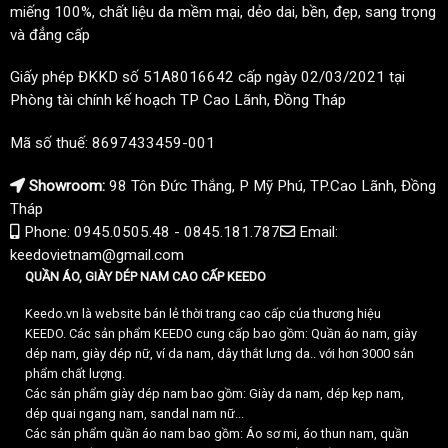
miếng 100%, chất liệu da mềm mại, dẻo dai, bền, đẹp, sang trọng
và đẳng cấp
Giấy phép ĐKKD số 51A8016642 cấp ngày 02/03/2021 tại
Phòng tài chính kế hoạch TP Cao Lãnh, Đồng Tháp
Mã số thuế: 8697433459-001
Showroom:
98 Tôn Đức Thắng, P Mỹ Phú, TP.Cao Lãnh, Đồng
Tháp
Phone: 0945.0505.48 - 0845.181.787
Email:
keedovietnam@gmail.com
QUẦN ÁO, GIÀY DÉP NAM CAO CẤP KEEDO
Keedo.vn là website bán lẻ thời trang cao cấp của thương hiệu
KEEDO. Các sản phẩm KEEDO cung cấp bao gồm: Quần áo nam, giày
dép nam, giày dép nữ, ví da nam, dây thắt lưng da.. với hơn 3000 sản
phẩm chất lượng.
Các sản phẩm giày dép nam bao gồm: Giày da nam, dép kẹp nam,
dép quai ngang nam, sandal nam nữ...
Các sản phẩm quần áo nam bao gồm: Áo sơ mi, áo thun nam, quần