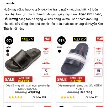
màu sắc
Ngày nay với xu hướng giầy dép thời trang ngày một phát triển và luôn
cập nhật liên tục. Chính điều đó đã giúp giầy dép nam
Huyện Kim Thành,
Hải Dương
sáng tạo đa dạng về kiểu dáng và màu sắc nhầm đáp ứng
nhu cầu tiêu dùng cho phái mạnh trên toàn quốc nói chung và
Huyện Kim
Thành
nói riêng
-50%
-33%
Dép đế may sẵn quai ngang cao cấp
Dép nam quai ngang cao cấp KEEDO
KEEDO KD2906
KD864
Giá
Giá
Giá
Giá
920,000
₫
460,000
₫
480,000
₫
320,000
₫
gốc
hiện
gốc
hiện
là:
tại
là:
tại
Đã bán
103
Đã bán
17
920,000 ₫.
là:
480,000 ₫.
là:
460,000 ₫.
320,000 ₫.