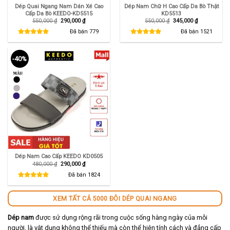
Dép Quai Ngang Nam Dán Xé Cao
Dép Nam Chữ H Cao Cấp Da Bò Thật
Cấp Da Bò KEEDO-KD5515
KD5513
Giá
Giá
Giá
Giá
550,000
₫
290,000
₫
550,000
₫
345,000
₫
gốc
hiện
gốc
hiện
là:
tại
là:
tại
Đã bán
779
Đã bán
1521
550,000 ₫.
là:
550,000 ₫.
là:
290,000 ₫.
345,000 ₫.
-40%
Dép Nam Cao Cấp KEEDO KD0505
Giá
Giá
480,000
₫
290,000
₫
gốc
hiện
là:
tại
Đã bán
1824
480,000 ₫.
là:
290,000 ₫.
XEM TẤT CẢ 5000 ĐÔI DÉP QUAI NGANG
Dép nam
được sử dụng rộng rãi trong cuộc sống hàng ngày của mỗi
người, là vật dụng không thể thiếu mà còn thể hiện tính cách và đẳng cấp