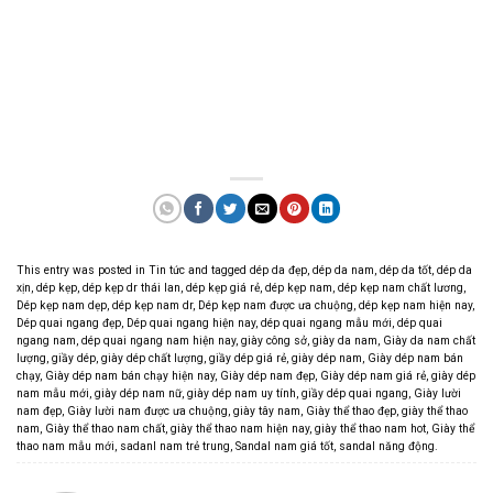
This entry was posted in
Tin tức
and tagged
dép da đẹp
,
dép da nam
,
dép da tốt
,
dép da
xịn
,
dép kẹp
,
dép kẹp dr thái lan
,
dép kẹp giá rẻ
,
dép kẹp nam
,
dép kẹp nam chất lương
,
Dép kẹp nam dẹp
,
dép kẹp nam dr
,
Dép kẹp nam được ưa chuộng
,
dép kẹp nam hiện nay
,
Dép quai ngang đẹp
,
Dép quai ngang hiện nay
,
dép quai ngang mẫu mới
,
dép quai
ngang nam
,
dép quai ngang nam hiện nay
,
giày công sở
,
giày da nam
,
Giày da nam chất
lượng
,
giầy dép
,
giày dép chất lượng
,
giầy dép giá rẻ
,
giày dép nam
,
Giày dép nam bán
chạy
,
Giày dép nam bán chạy hiện nay
,
Giày dép nam đẹp
,
Giày dép nam giá rẻ
,
giày dép
nam mẫu mới
,
giày dép nam nữ
,
giày dép nam uy tính
,
giầy dép quai ngang
,
Giày lười
nam đẹp
,
Giày lười nam được ưa chuộng
,
giày tây nam
,
Giày thể thao đẹp
,
giày thể thao
nam
,
Giày thể thao nam chất
,
giày thể thao nam hiện nay
,
giày thể thao nam hot
,
Giày thể
thao nam mẫu mới
,
sadanl nam trẻ trung
,
Sandal nam giá tốt
,
sandal năng động
.