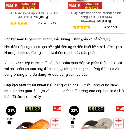
Giày nam cao cấp da bò thật chính
Dép Nam Cao Cấp KEEDO KD2802
hãng KEEDO TN-5144
Giá
Giá
480,000
₫
290,000
₫
gốc
hiện
Giá
Giá
860,000
₫
580,000
₫
là:
tại
Đã bán
1462
gốc
hiện
480,000 ₫.
là:
là:
tại
Đã bán
982
290,000 ₫.
860,000 ₫.
là:
580,000 ₫.
Dép kẹp nam Huyện Kim Thành, Hải Dương – Đơn giản và dễ sử dụng
Nói đến
dép kẹp nam
bạn sẽ nghĩ đến ngay đến thiết kế cực kì đơn giản.
Nhưng chính sự đơn giản lại là điểm mạnh của sản phẩm.
Vì sao vậy? Dép được thiết kế gồm phần quai dép và phần thân dép. Chỉ
với hai phần cơ bản này, đã mang lại cho phái mạnh những đôi dép vô
cùng phong phú đa dạng về kiểu dáng và màu sắc.
Dép kẹp nam
có rất nhiều kiểu dáng khác nhau. Chất lượng cũng khác
nhau từ đơn giản là nhựa và cao su, đến chất lượng cao cấp hơn là da bò
thật đã được qua xử lý.
-31%
-33%