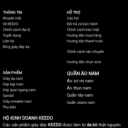
THÔNG TIN
HỖ TRỢ
Khuyến mãi
C
âu hỏi
Về KEEDO
Đổi trả và bảo hành
Chính sách đại lý
Chính sách bảo mật
Tuyển dụng
Hướng dẫn mua hàng
Liên hệ
Hướng dẫn thanh toán
Blog giày dép da
Chính sách vận chuyển
Hướng dẫn chọn size
SẢN PHẨM
QUẦN ÁO NAM
Giày da nam
Áo sơ mi nam
Dép kẹp nam
Áo thun nam
Dép quai ngang nam
Quần tây nam
Sandal
Giày sneaker nam
Quần Jeans nam
Phụ kiện
HỘ KINH DOANH KEEDO
Các sản phẩm giày dép
KEEDO
được làm từ
da bò
thật nguyên