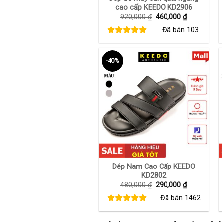
cao cấp KEEDO KD2906
Giá
Giá
920,000
₫
460,000
₫
gốc
hiện
Đã bán
103
là:
tại
920,000 ₫.
là:
460,000 ₫.
-40%
+
Dép Nam Cao Cấp KEEDO
KD2802
Giá
Giá
480,000
₫
290,000
₫
gốc
hiện
Đã bán
1462
là:
tại
480,000 ₫.
là:
290,000 ₫.