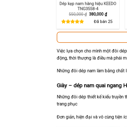
Dép kẹp nam hàng hiệu KEEDO
TNG3558-4
Giá
Giá
550,000
₫
380,000
₫
gốc
hiện
Đã bán
25
là:
tại
550,000 ₫.
là:
380,000 ₫.
Việc lựa chọn cho mình một đôi dép 
động, thời thượng là điều mà phái 
Những đôi dép nam làm bằng chất li
Giày – dép nam quai ngang Hu
Những đôi dép thiết kế kiểu truyền 
trang phục
Đơn giản, hiện đại và vô cùng tiện í