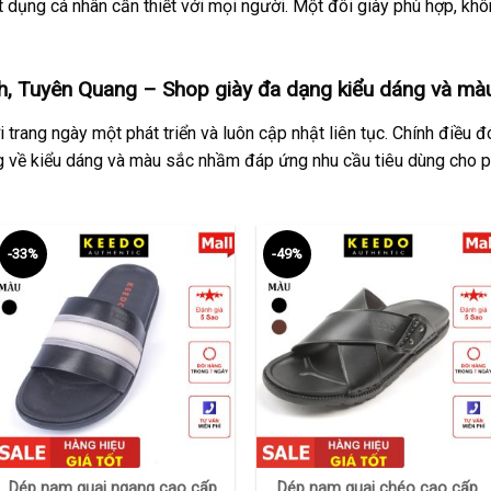
 dụng cá nhân cần thiết với mọi người. Một đôi giày phù hợp, khôn
, Tuyên Quang – Shop giày đa dạng kiểu dáng và mà
 trang ngày một phát triển và luôn cập nhật liên tục. Chính điều
 về kiểu dáng và màu sắc nhầm đáp ứng nhu cầu tiêu dùng cho p
-33%
-49%
+
+
Dép nam quai ngang cao cấp
Dép nam quai chéo cao cấp