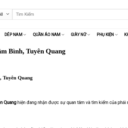
Tìm
kiếm:
DÉP NAM
QUẦN ÁO NAM
GIÀY NỮ
PHỤ KIỆN
K
âm Bình, Tuyên Quang
, Tuyên Quang
ên Quang
hiện đang nhận được sự quan tâm và tìm kiếm của phái m