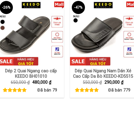
-26%
-47%
+
+
Dép 2 Quai Ngang cao cấp
Dép Quai Ngang Nam Dán Xé
KEEDO BH01010
Cao Cấp Da Bò KEEDO-KD5515
Giá
Giá
Giá
Giá
650,000
₫
480,000
₫
550,000
₫
290,000
₫
gốc
hiện
gốc
hiện
Đã bán
79
Đã bán
779
là:
tại
là:
tại
650,000 ₫.
là:
550,000 ₫.
là:
480,000 ₫.
290,0