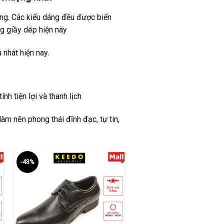
ờng. Các kiểu dáng đều được biến
g giầy dép hiện này
nhát hiện nay.
nh tiện lợi và thanh lịch
àm nên phong thái đĩnh đạc, tự tin,
-43%