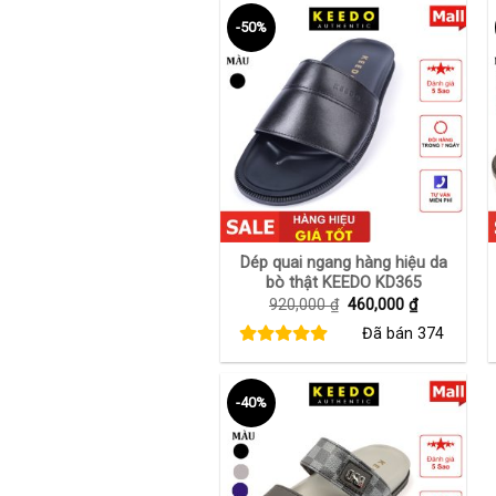
-50%
+
Dép quai ngang hàng hiệu da
bò thật KEEDO KD365
Giá
Giá
920,000
₫
460,000
₫
gốc
hiện
Đã bán
374
là:
tại
920,000 ₫.
là:
460,000 ₫.
-40%