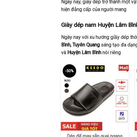
Ngày nay, giày dép trở thành một vật
hiện đẳng cấp của người mang
Giày dép nam Huyện Lâm Bình
Ngày nay với xu hướng giầy dép thời
Bình, Tuyên Quang
sáng tạo đa dạng
và
Huyện Lâm Bình
nói riêng
-50%
+
Dép đế may sẵn quai ngang