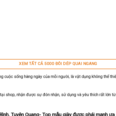
XEM TẤT CẢ 5000 ĐÔI DÉP QUAI NGANG
g cuộc sống hàng ngày của mỗi người, là vật dụng không thể thiế
ại shop, nhận được sự đón nhận, sử dụng và yêu thích rất lớn t
ình, Tuyên Quang- Top mẫu giày được phái mạnh ưa