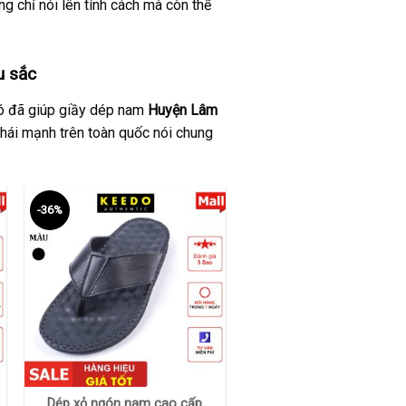
g chỉ nói lên tính cách mà còn thể
u sắc
 đó đã giúp giầy dép nam
Huyện Lâm
hái mạnh trên toàn quốc nói chung
-36%
+
Dép xỏ ngón nam cao cấp