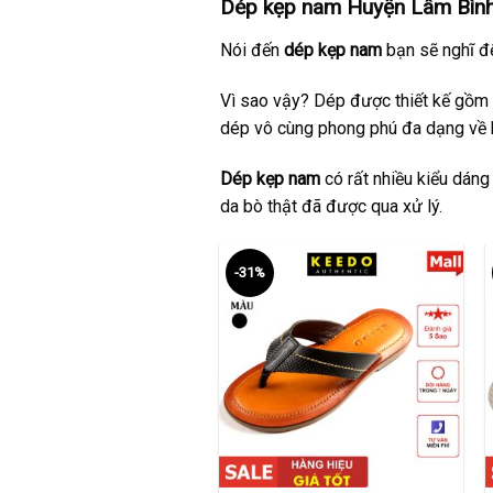
Dép kẹp nam Huyện Lâm Bình
Nói đến
dép kẹp nam
bạn sẽ nghĩ đế
Vì sao vậy? Dép được thiết kế gồm 
dép vô cùng phong phú đa dạng về 
Dép kẹp nam
có rất nhiều kiểu dáng
da bò thật đã được qua xử lý.
-31%
+