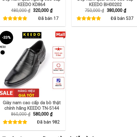
KEEDO KD864
KEEDO BH00202
Giá
Giá
Giá
Giá
480,000
₫
320,000
₫
750,000
₫
380,000
₫
gốc
hiện
gốc
hiện
Đã bán
17
Đã bán
537
là:
tại
là:
tại
480,000 ₫.
là:
750,000 ₫.
là:
320,000 ₫.
380,0
-33%
+
Giày nam cao cấp da bò thật
chính hãng KEEDO TN-5144
Giá
Giá
860,000
₫
580,000
₫
gốc
hiện
Đã bán
982
là:
tại
860,000 ₫.
là:
580,000 ₫.