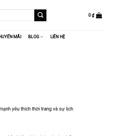
0
₫
HUYẾN MÃI
BLOG
LIÊN HỆ
ạnh yêu thích thời trang và sự lịch