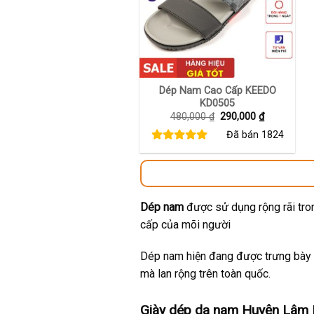
+
Dép Nam Cao Cấp KEEDO
KD0505
Giá
Giá
480,000
₫
290,000
₫
gốc
hiện
Đã bán
1824
là:
tại
480,000 ₫.
là:
290,000 ₫.
Dép nam
được sử dụng rộng rãi tron
cấp của mõi người
Dép nam hiện đang được trưng bày t
mà lan rộng trên toàn quốc.
Giày dép da nam Huyện Lâm B