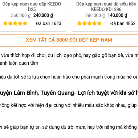
Dép kẹp nam cao cấp KEEDO
Dép kẹp nam quai dù siêu bền
D25
KEEDO KD1396
Giá
Giá
Giá
Giá
360,000
₫
240,000
₫
280,000
₫
140,000
₫
gốc
hiện
gốc
hiện
Đã bán
1623
Đã bán
4852
là:
tại
là:
tại
360,000 ₫.
là:
280,000 ₫.
là:
240,000 ₫.
140,0
XEM TẤT CẢ 3000 ĐÔI DÉP KẸP NAM
vừa thích hợp đi chơi, du lịch, dạo phố, hay gặp gỡ bạn bè, vừa 
mạnh luôn quan tâm
ệu da tốt sẽ là lựa chọn hoàn hảo cho phái mạnh trong mùa hè oi
yện Lâm Bình, Tuyên Quang- Lợi ích tuyệt vời khi sở 
thống kết hợp với hiện đại cùng với nhiều màu sắc khác nhau, giúp
ch sẽ giúp bạn tự tin sử dụng dù trời mưa, hay trời nắng mà không