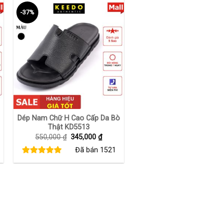
-37%
+
Dép Nam Chữ H Cao Cấp Da Bò
Thật KD5513
Giá
Giá
550,000
₫
345,000
₫
gốc
hiện
Đã bán
1521
là:
tại
550,000 ₫.
là:
00 ₫.
345,000 ₫.