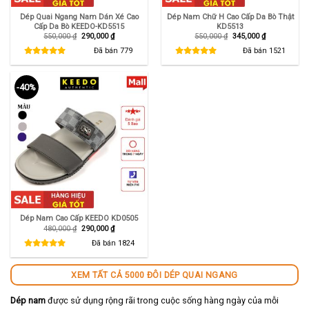
Dép Quai Ngang Nam Dán Xé Cao
Dép Nam Chữ H Cao Cấp Da Bò Thật
Cấp Da Bò KEEDO-KD5515
KD5513
Giá
Giá
Giá
Giá
550,000
₫
290,000
₫
550,000
₫
345,000
₫
gốc
hiện
gốc
hiện
là:
tại
là:
tại
Đã bán
779
Đã bán
1521
550,000 ₫.
là:
550,000 ₫.
là:
290,000 ₫.
345,000 ₫.
-40%
Dép Nam Cao Cấp KEEDO KD0505
Giá
Giá
480,000
₫
290,000
₫
gốc
hiện
là:
tại
Đã bán
1824
480,000 ₫.
là:
290,000 ₫.
XEM TẤT CẢ 5000 ĐÔI DÉP QUAI NGANG
Dép nam
được sử dụng rộng rãi trong cuộc sống hàng ngày của mỗi