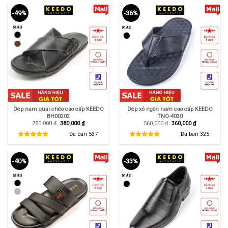
-49%
-36%
Dép nam quai chéo cao cấp KEEDO
Dép xỏ ngón nam cao cấp KEEDO
BH00202
TNO-4030
Giá
Giá
Giá
Giá
750,000
₫
380,000
₫
560,000
₫
360,000
₫
gốc
hiện
gốc
hiện
là:
tại
là:
tại
Đã bán
537
Đã bán
325
750,000 ₫.
là:
560,000 ₫.
là:
380,000 ₫.
360,000 ₫.
-40%
-33%