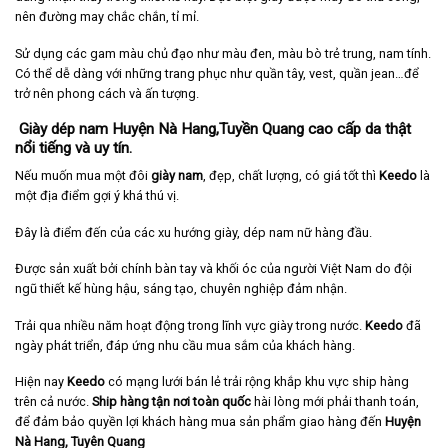
nên đường may chắc chắn, tỉ mỉ.
Sử dụng các gam màu chủ đạo như màu đen, màu bò trẻ trung, nam tính.
Có thể dễ dàng với những trang phục như quần tây, vest, quần jean…để
trở nên phong cách và ấn tượng.
Giày dép nam Huyện Nà Hang,Tuyền Quang cao cấp da thật
nổi tiếng và uy tín.
Nếu muốn mua một đôi
giày nam
, đẹp, chất lượng, có giá tốt thì
Keedo
là
một địa điểm gợi ý khá thú vị.
Đây là điểm đến của các xu hướng giày, dép nam nữ hàng đầu.
Được sản xuất bởi chính bàn tay và khối óc của người Việt Nam do đội
ngũ thiết kế hùng hậu, sáng tạo, chuyên nghiệp đảm nhận.
Trải qua nhiều năm hoạt động trong lĩnh vực giày trong nước.
Keedo
đã
ngày phát triển, đáp ứng nhu cầu mua sắm của khách hàng.
Hiện nay
Keedo
có mạng lưới bán lẻ trải rộng khắp khu vực ship hàng
trên cả nước.
Ship hàng tận nơi toàn quốc
hài lòng mới phải thanh toán,
để đảm bảo quyền lợi khách hàng mua sản phẩm giao hàng đến
Huyện
Nà Hang, Tuyên Quang