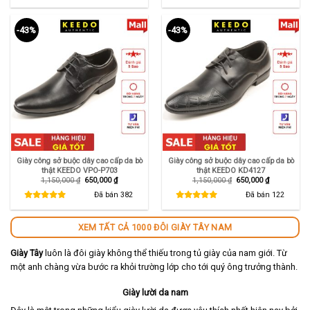
890,000 ₫.
650,000 ₫.
-43%
-43%
Giày công sở buộc dây cao cấp da bò
Giày công sở buộc dây cao cấp da bò
thật KEEDO VPO-P703
thật KEEDO KD4127
Giá
Giá
Giá
Giá
1,150,000
₫
650,000
₫
1,150,000
₫
650,000
₫
gốc
hiện
gốc
hiện
là:
tại
là:
tại
Đã bán
382
Đã bán
122
1,150,000 ₫.
là:
1,150,000 ₫.
là:
650,000 ₫.
650,000 ₫.
XEM TẤT CẢ 1000 ĐÔI GIÀY TÂY NAM
Giày Tây
luôn là đôi giày không thể thiếu trong tủ giày của nam giới. Từ
một anh chàng vừa bước ra khỏi trường lớp cho tới quý ông trưởng thành.
Giày lười da nam