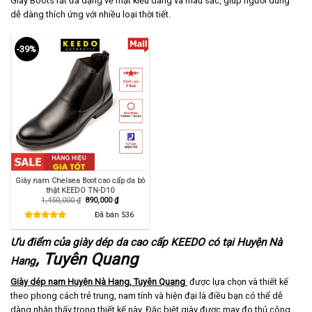
Giày Boots rất đa dạng về mặt kiểu dáng và màu sắc, giúp người dùng
dễ dàng thích ứng với nhiều loại thời tiết.
-39%
Giày nam Chelsea Boot cao cấp da bò
thật KEEDO TN-D10
Giá
Giá
1,450,000
₫
890,000
₫
gốc
hiện
là:
tại
Đã bán
536
1,450,000 ₫.
là:
890,000 ₫.
Ưu điểm của giày dép da cao cấp KEEDO có tại Huyện Nà
, Tuyên Quang
Hang
Giày dép nam Huyện Nà Hang, Tuyên Quang
được lựa chọn và thiết kế
theo phong cách trẻ trung, nam tính và hiện đại là điều bạn có thể dễ
dàng nhận thấy trong thiết kế này. Đặc biệt giày được may đo thủ công,