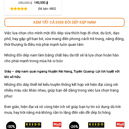
Giá
Giá
280,000
₫
140,000
₫
gốc
hiện
là:
tại
Đã bán
4852
280,000 ₫.
là:
140,000 ₫.
XEM TẤT CẢ 3000 ĐÔI DÉP KẸP NAM
Việc lựa chọn cho mình một đôi dép vừa thích hợp đi chơi, du lịch, dạo
phố, hay gặp gỡ bạn bè, vừa mang đến phong cách trẻ trung, năng động,
thời thượng là điều mà phái mạnh luôn quan tâm
Những đôi dép nam làm bằng chất liệu da tốt sẽ là lựa chọn hoàn hảo
cho phái mạnh trong mùa hè oi bức
Giày – dép nam quai ngang Huyện Nà Hang, Tuyên Quang- Lợi ích tuyệt vời
khi sở hữu
Những đôi dép thiết kế kiểu truyền thống kết hợp với hiện đại cùng với
nhiều màu sắc khác nhau, giúp bạn dễ dàng trong việc lựa chọn trang
phục
Đơn giản, hiện đại và vô cùng tiện ích sẽ giúp bạn tự tin sử dụng dù trời
mưa, hay trời nắng mà không cần lo lắng đến vấn đề dép bị hỏng.
-50%
-26%