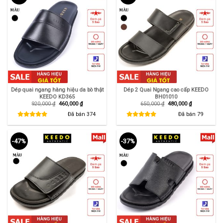
Dép quai ngang hàng hiệu da bò thật
Dép 2 Quai Ngang cao cấp KEEDO
KEEDO KD365
BH01010
Giá
Giá
Giá
Giá
920,000
₫
460,000
₫
650,000
₫
480,000
₫
gốc
hiện
gốc
hiện
là:
tại
là:
tại
Đã bán
374
Đã bán
79
920,000 ₫.
là:
650,000 ₫.
là:
460,000 ₫.
480,000 ₫.
-47%
-37%