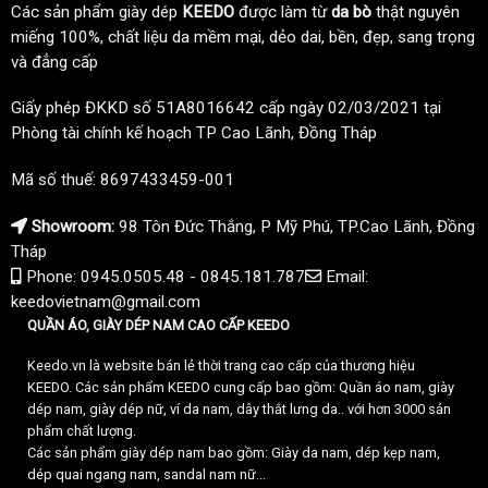
Các sản phẩm giày dép
KEEDO
được làm từ
da bò
thật nguyên
miếng 100%, chất liệu da mềm mại, dẻo dai, bền, đẹp, sang trọng
và đẳng cấp
Giấy phép ĐKKD số 51A8016642 cấp ngày 02/03/2021 tại
Phòng tài chính kế hoạch TP Cao Lãnh, Đồng Tháp
Mã số thuế: 8697433459-001
Showroom:
98 Tôn Đức Thắng, P Mỹ Phú, TP.Cao Lãnh, Đồng
Tháp
Phone: 0945.0505.48 - 0845.181.787
Email:
keedovietnam@gmail.com
QUẦN ÁO, GIÀY DÉP NAM CAO CẤP KEEDO
Keedo.vn là website bán lẻ thời trang cao cấp của thương hiệu
KEEDO. Các sản phẩm KEEDO cung cấp bao gồm: Quần áo nam, giày
dép nam, giày dép nữ, ví da nam, dây thắt lưng da.. với hơn 3000 sản
phẩm chất lượng.
Các sản phẩm giày dép nam bao gồm: Giày da nam, dép kẹp nam,
dép quai ngang nam, sandal nam nữ...