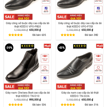
Giày công sở buộc dây cao cấp da bò
Giày công sở buộc dây cao cấp da bò
thật KEEDO VPO-P820
thật KEEDO VPO-P703
Giá
Giá
Giá
Giá
1,150,000
₫
650,000
₫
1,150,000
₫
650,000
₫
gốc
hiện
gốc
hiện
là:
tại
là:
tại
Đã bán
635
Đã bán
382
1,150,000 ₫.
là:
1,150,000 ₫.
là:
650,000 ₫.
650,000 ₫.
-39%
-43%
Giày nam Chelsea Boot cao cấp da bò
Giày da nam cao cấp da bò thật
thật KEEDO TN-D10
KEEDO TN-2226
Giá
Giá
Giá
Giá
1,450,000
₫
890,000
₫
1,150,000
₫
650,000
₫
gốc
hiện
gốc
hiện
là:
tại
là:
tại
Đã bán
536
Đã bán
316
1,450,000 ₫.
là:
1,150,000 ₫.
là: