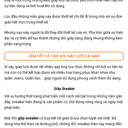
Đây là một trong những kiểu giày lười da được yêu thích nhất hiện nay bởi
sự tiện dụng và linh hoạt khi sử dụng.
Lúc đầu những mẫu giày này được thiết kế chỉ để đi trong nhà với sự đơn
giản hết mức trong thiết kế.
Nhưng sau này, người ta đã thay đổi thiết kế của nó. Pha trộn giữa sự hiện
đại và cổ điển để tạo thành những đôi giày năng động nhưng không kém
phần sang trọng
XEM TẤT CẢ 1000 ĐÔI GIÀY LƯỜI DA NAM
Vì vậy, giày lười được rất nhiều quý ông lựa chọn, không chỉ bởi sự tiện lợi
mà còn có thể kết hợp được với nhiều loại trang phục khác nhau như
quần Jeans, Quần Sọc… giúp người sử dụng phong cách thêm đa dạng
Giày Sneaker
Với xu hướng thời trang phát triển một cách nổi bật trong những năm gần
đây, sneaker hiện đang là sản phẩm có chỗ đứng vững vàng và ngày một
phát triển
Một đôi
giày sneaker
có họa tiết tối giản là lựa chọn tuyệt vời nhất. Để
dung hòa thể thao và đường phố, những đôi sneaker hiện này mang đến