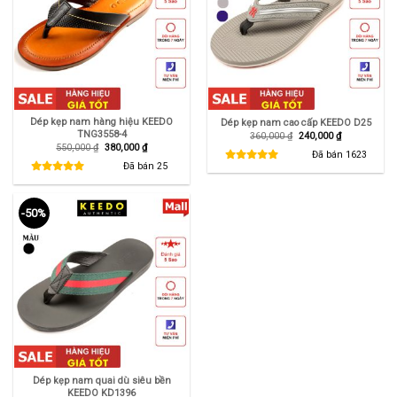
Dép kẹp nam hàng hiệu KEEDO
Dép kẹp nam cao cấp KEEDO D25
TNG3558-4
Giá
Giá
360,000
₫
240,000
₫
gốc
hiện
Giá
Giá
550,000
₫
380,000
₫
là:
tại
Đã bán
1623
gốc
hiện
360,000 ₫.
là:
là:
tại
Đã bán
25
240,000 ₫.
550,000 ₫.
là:
380,000 ₫.
-50%
Dép kẹp nam quai dù siêu bền
KEEDO KD1396