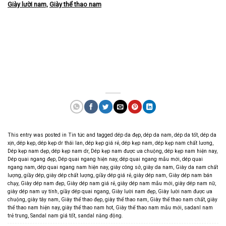
Giày lười nam,
Giày thể thao nam
This entry was posted in
Tin tức
and tagged
dép da đẹp
,
dép da nam
,
dép da tốt
,
dép da
xịn
,
dép kẹp
,
dép kẹp dr thái lan
,
dép kẹp giá rẻ
,
dép kẹp nam
,
dép kẹp nam chất lương
,
Dép kẹp nam dẹp
,
dép kẹp nam dr
,
Dép kẹp nam được ưa chuộng
,
dép kẹp nam hiện nay
,
Dép quai ngang đẹp
,
Dép quai ngang hiện nay
,
dép quai ngang mẫu mới
,
dép quai
ngang nam
,
dép quai ngang nam hiện nay
,
giày công sở
,
giày da nam
,
Giày da nam chất
lượng
,
giầy dép
,
giày dép chất lượng
,
giầy dép giá rẻ
,
giày dép nam
,
Giày dép nam bán
chạy
,
Giày dép nam đẹp
,
Giày dép nam giá rẻ
,
giày dép nam mẫu mới
,
giày dép nam nữ
,
giày dép nam uy tính
,
giầy dép quai ngang
,
Giày lười nam đẹp
,
Giày lười nam được ưa
chuộng
,
giày tây nam
,
Giày thể thao đẹp
,
giày thể thao nam
,
Giày thể thao nam chất
,
giày
thể thao nam hiện nay
,
giày thể thao nam hot
,
Giày thể thao nam mẫu mới
,
sadanl nam
trẻ trung
,
Sandal nam giá tốt
,
sandal năng động
.