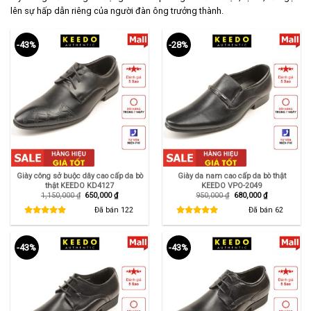
lên sự hấp dẫn riêng của người đàn ông trưởng thành.
-43%
-28%
Giày công sở buộc dây cao cấp da bò
Giày da nam cao cấp da bò thật
thật KEEDO KD4127
KEEDO VPO-2049
Giá
Giá
Giá
Giá
1,150,000
₫
650,000
₫
950,000
₫
680,000
₫
gốc
hiện
gốc
hiện
là:
tại
là:
tại
Đã bán
122
Đã bán
62
1,150,000 ₫.
là:
950,000 ₫.
là:
650,000 ₫.
680,000 ₫.
-43%
-43%