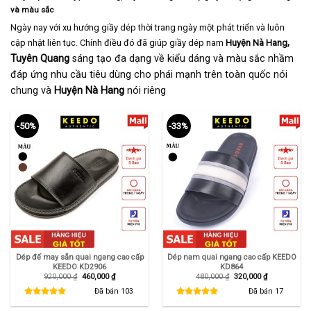
và màu sắc
Ngày nay với xu hướng giầy dép thời trang ngày một phát triển và luôn
,
cập nhật liên tục. Chính điều đó đã giúp giầy dép nam
Huyện Nà Hang
Tuyên Quang
sáng tạo đa dạng về kiểu dáng và màu sắc nhầm
đáp ứng nhu cầu tiêu dùng cho phái mạnh trên toàn quốc nói
chung và
Huyện Nà Hang
nói riêng
-50%
-33%
Dép đế may sẵn quai ngang cao cấp
Dép nam quai ngang cao cấp KEEDO
KEEDO KD2906
KD864
Giá
Giá
Giá
Giá
920,000
₫
460,000
₫
480,000
₫
320,000
₫
gốc
hiện
gốc
hiện
là:
tại
là:
tại
Đã bán
103
Đã bán
17
920,000 ₫.
là:
480,000 ₫.
là:
460,000 ₫.
320,000 ₫.