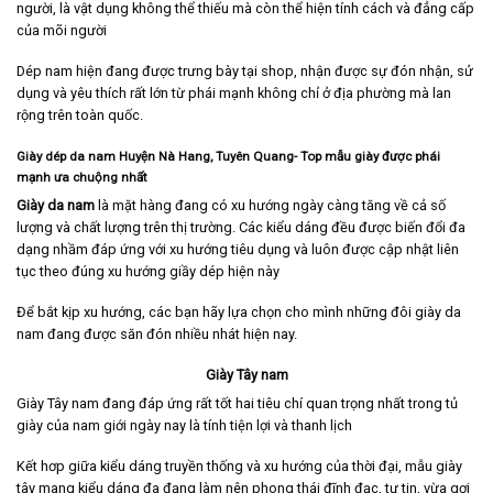
người, là vật dụng không thể thiếu mà còn thể hiện tính cách và đẳng cấp
của mõi người
Dép nam hiện đang được trưng bày tại shop, nhận được sự đón nhận, sử
dụng và yêu thích rất lớn từ phái mạnh không chỉ ở địa phường mà lan
rộng trên toàn quốc.
Giày dép da nam Huyện Nà Hang, Tuyên Quang- Top mẫu giày được phái
mạnh ưa chuộng nhất
Giày da nam
là mặt hàng đang có xu hướng ngày càng tăng về cả số
lượng và chất lượng trên thị trường. Các kiểu dáng đều được biến đổi đa
dạng nhầm đáp ứng với xu hướng tiêu dụng và luôn được cập nhật liên
tục theo đúng xu hướng giầy dép hiện này
Để bắt kịp xu hướng, các bạn hãy lựa chọn cho mình những đôi giày da
nam đang được săn đón nhiều nhát hiện nay.
Giày Tây nam
Giày Tây nam
đang đáp ứng rất tốt hai tiêu chí quan trọng nhất trong tủ
giày của nam giới ngày nay là tính tiện lợi và thanh lịch
Kết hơp giữa kiểu dáng truyền thống và xu hướng của thời đại, mẫu giày
tây mang kiểu dáng đa đạng làm nên phong thái đĩnh đạc, tự tin, vừa gợi