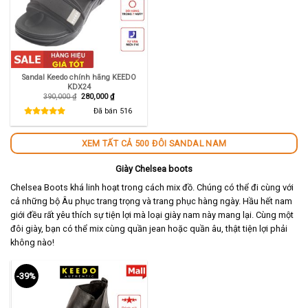
Sandal Keedo chính hãng KEEDO
KDX24
Giá
Giá
390,000
₫
280,000
₫
gốc
hiện
là:
tại
Đã bán
516
390,000 ₫.
là:
280,000 ₫.
XEM TẤT CẢ 500 ĐÔI SANDAL NAM
Giày Chelsea boots
Chelsea Boots khá linh hoạt trong cách mix đồ. Chúng có thể đi cùng với
cả những bộ Âu phục trang trọng và trang phục hàng ngày. Hầu hết nam
giới đều rất yêu thích sự tiện lợi mà loại giày nam này mang lại. Cùng một
đôi giày, bạn có thể mix cùng quần jean hoặc quần âu, thật tiện lợi phải
không nào!
-39%