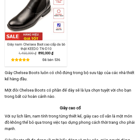
Giày nam Chelsea Boot cao cấp da bò
thật KEEDO TN-D10
Giá
Giá
1,450,000
₫
890,000
₫
gốc
hiện
là:
tại
Đã bán
536
1,450,000 ₫.
là:
890,000 ₫.
Giày Chelsea Boots luôn có chỗ đứng trong bộ sưu tập của các nhà thiết
kế hàng đầu.
Một đôi Chelsea Boots có phần đế dày sẽ là lựa chọn tuyệt vời cho bạn
trong bất cứ hoàn cảnh nào.
Giày cao cổ
Với sự lịch lãm, nam tính trong từng thiết kế, giày cao cổ vẫn là một món
đồ không thể bỏ qua trong việc tạo dựng phong cách thời trang cho phái
mạnh.