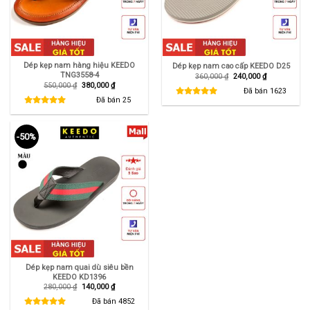
Dép kẹp nam hàng hiệu KEEDO
Dép kẹp nam cao cấp KEEDO D25
TNG3558-4
Giá
Giá
360,000
₫
240,000
₫
gốc
hiện
Giá
Giá
550,000
₫
380,000
₫
là:
tại
Đã bán
1623
gốc
hiện
360,000 ₫.
là:
là:
tại
Đã bán
25
240,000 ₫.
550,000 ₫.
là:
380,000 ₫.
-50%
Dép kẹp nam quai dù siêu bền
KEEDO KD1396
Giá
Giá
280,000
₫
140,000
₫
gốc
hiện
là:
tại
Đã bán
4852
280,000 ₫.
là: