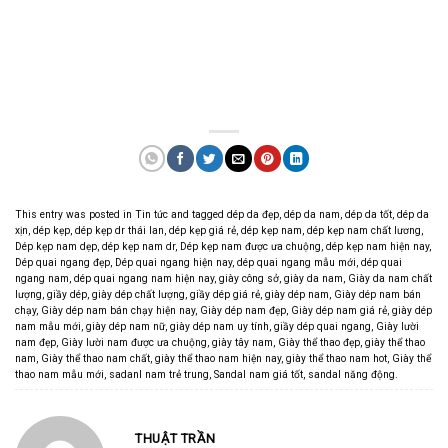
This entry was posted in
Tin tức
and tagged
dép da đẹp
,
dép da nam
,
dép da tốt
,
dép da
xịn
,
dép kẹp
,
dép kẹp dr thái lan
,
dép kẹp giá rẻ
,
dép kẹp nam
,
dép kẹp nam chất lương
,
Dép kẹp nam dẹp
,
dép kẹp nam dr
,
Dép kẹp nam được ưa chuộng
,
dép kẹp nam hiện nay
,
Dép quai ngang đẹp
,
Dép quai ngang hiện nay
,
dép quai ngang mẫu mới
,
dép quai
ngang nam
,
dép quai ngang nam hiện nay
,
giày công sở
,
giày da nam
,
Giày da nam chất
lượng
,
giầy dép
,
giày dép chất lượng
,
giầy dép giá rẻ
,
giày dép nam
,
Giày dép nam bán
chạy
,
Giày dép nam bán chạy hiện nay
,
Giày dép nam đẹp
,
Giày dép nam giá rẻ
,
giày dép
nam mẫu mới
,
giày dép nam nữ
,
giày dép nam uy tính
,
giầy dép quai ngang
,
Giày lười
nam đẹp
,
Giày lười nam được ưa chuộng
,
giày tây nam
,
Giày thể thao đẹp
,
giày thể thao
nam
,
Giày thể thao nam chất
,
giày thể thao nam hiện nay
,
giày thể thao nam hot
,
Giày thể
thao nam mẫu mới
,
sadanl nam trẻ trung
,
Sandal nam giá tốt
,
sandal năng động
.
THUẬT TRẦN