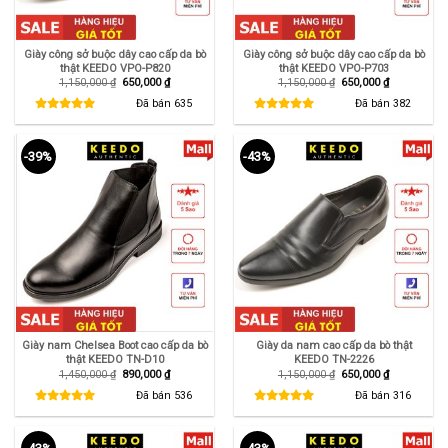
Giày công sở buộc dây cao cấp da bò
Giày công sở buộc dây cao cấp da bò
thật KEEDO VPO-P820
thật KEEDO VPO-P703
Giá
Giá
Giá
Giá
1,150,000
₫
650,000
₫
1,150,000
₫
650,000
₫
gốc
hiện
gốc
hiện
là:
tại
là:
tại
Đã bán
635
Đã bán
382
1,150,000 ₫.
là:
1,150,000 ₫.
là:
650,000 ₫.
650,000 ₫.
-39%
-43%
Giày nam Chelsea Boot cao cấp da bò
Giày da nam cao cấp da bò thật
thật KEEDO TN-D10
KEEDO TN-2226
Giá
Giá
Giá
Giá
1,450,000
₫
890,000
₫
1,150,000
₫
650,000
₫
gốc
hiện
gốc
hiện
là:
tại
là:
tại
Đã bán
536
Đã bán
316
1,450,000 ₫.
là:
1,150,000 ₫.
là:
890,000 ₫.
650,000 ₫.