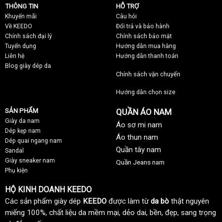
THÔNG TIN
HỖ TRỢ
Khuyến mãi
C
âu hỏi
Về KEEDO
Đổi trả và bảo hành
Chính sách đại lý
Chính sách bảo mật
Tuyển dụng
Hướng dẫn mua hàng
Liên hệ
Hướng dẫn thanh toán
Blog giày dép da
Chính sách vận chuyển
Hướng dẫn chọn size
SẢN PHẨM
QUẦN ÁO NAM
Giày da nam
Áo sơ mi nam
Dép kẹp nam
Áo thun nam
Dép quai ngang nam
Quần tây nam
Sandal
Giày sneaker nam
Quần Jeans nam
Phụ kiện
HỘ KINH DOANH KEEDO
Các sản phẩm giày dép
KEEDO
được làm từ
da bò
thật nguyên
miếng 100%, chất liệu da mềm mại, dẻo dai, bền, đẹp, sang trọng