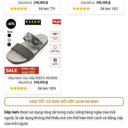
Giá
Giá
Giá
Giá
550,000
₫
290,000
₫
550,000
₫
345,000
₫
gốc
hiện
gốc
hiện
là:
tại
là:
tại
Đã bán
779
Đã bán
1521
550,000 ₫.
là:
550,000 ₫.
là:
290,000 ₫.
345,000 ₫.
-40%
Dép Nam Cao Cấp KEEDO KD0505
Giá
Giá
480,000
₫
290,000
₫
gốc
hiện
là:
tại
Đã bán
1824
480,000 ₫.
là:
290,000 ₫.
XEM TẤT CẢ 5000 ĐÔI DÉP QUAI NGANG
Dép nam
được sử dụng rộng rãi trong cuộc sống hàng ngày của mỗi
người, là vật dụng không thể thiếu mà còn thể hiện tính cách và đẳng cấp
của mõi người