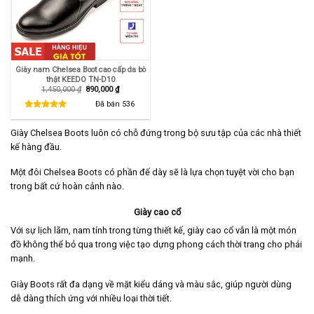
Giày nam Chelsea Boot cao cấp da bò
thật KEEDO TN-D10
Giá
Giá
1,450,000
₫
890,000
₫
gốc
hiện
là:
tại
Đã bán
536
1,450,000 ₫.
là:
890,000 ₫.
Giày Chelsea Boots luôn có chỗ đứng trong bộ sưu tập của các nhà thiết
kế hàng đầu.
Một đôi Chelsea Boots có phần đế dày sẽ là lựa chọn tuyệt vời cho bạn
trong bất cứ hoàn cảnh nào.
Giày cao cổ
Với sự lịch lãm, nam tính trong từng thiết kế, giày cao cổ vẫn là một món
đồ không thể bỏ qua trong việc tạo dựng phong cách thời trang cho phái
mạnh.
Giày Boots rất đa dạng về mặt kiểu dáng và màu sắc, giúp người dùng
dễ dàng thích ứng với nhiều loại thời tiết.