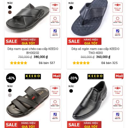
Dép nam quai chéo cao cấp KEEDO
Dép xỏ ngón nam cao cấp KEEDO
BH00202
TNO-4030
Giá
Giá
Giá
Giá
750,000
₫
380,000
₫
560,000
₫
360,000
₫
gốc
hiện
gốc
hiện
là:
tại
là:
tại
Đã bán
537
Đã bán
325
750,000 ₫.
là:
560,000 ₫.
là:
380,000 ₫.
360,000 ₫.
-40%
-33%