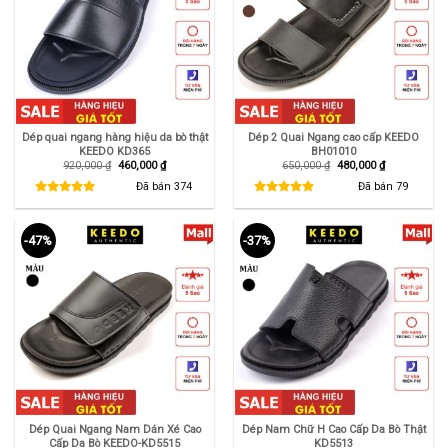
Dép quai ngang hàng hiệu da bò thật
Dép 2 Quai Ngang cao cấp KEEDO
KEEDO KD365
BH01010
Giá
Giá
Giá
Giá
920,000
₫
460,000
₫
650,000
₫
480,000
₫
gốc
hiện
gốc
hiện
là:
tại
là:
tại
Đã bán
374
Đã bán
79
920,000 ₫.
là:
650,000 ₫.
là:
460,000 ₫.
480,000 ₫.
-47%
-37%
Dép Quai Ngang Nam Dán Xé Cao
Dép Nam Chữ H Cao Cấp Da Bò Thật
Cấp Da Bò KEEDO-KD5515
KD5513