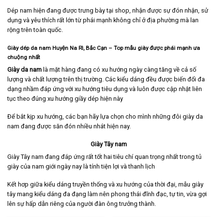
Dép nam hiện đang được trưng bày tại shop, nhận được sự đón nhận, sử
dụng và yêu thích rất lớn từ phái mạnh không chỉ ở địa phường mà lan
rộng trên toàn quốc.
Giày dép da nam
Huyện Na Rì
,
Bắc Cạn – Top mẫu giày được phái mạnh ưa
chuộng nhất
Giày da nam
là mặt hàng đang có xu hướng ngày càng tăng về cả số
lượng và chất lượng trên thị trường. Các kiểu dáng đều được biến đổi đa
dạng nhầm đáp ứng với xu hướng tiêu dụng và luôn được cập nhật liên
tục theo đúng xu hướng giầy dép hiện này
Để bắt kịp xu hướng, các bạn hãy lựa chọn cho mình những đôi giày da
nam đang được săn đón nhiều nhát hiện nay.
Giày Tây nam
Giày Tây nam
đang đáp ứng rất tốt hai tiêu chí quan trọng nhất trong tủ
giày của nam giới ngày nay là tính tiện lợi và thanh lịch
Kết hơp giữa kiểu dáng truyền thống và xu hướng của thời đại, mẫu giày
tây mang kiểu dáng đa đạng làm nên phong thái đĩnh đạc, tự tin, vừa gợi
lên sự hấp dẫn riêng của người đàn ông trưởng thành.