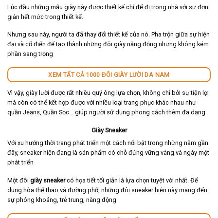
Lúc đầu những mẫu giày này được thiết kế chỉ để đi trong nhà với sự đơn
giản hết mức trong thiết kế.
Nhưng sau này, người ta đã thay đổi thiết kế của nó. Pha trộn giữa sự hiện
đại và cổ điển để tạo thành những đôi giày năng động nhưng không kém
phần sang trọng
XEM TẤT CẢ 1000 ĐÔI GIÀY LƯỜI DA NAM
Vì vậy, giày lười được rất nhiều quý ông lựa chọn, không chỉ bởi sự tiện lợi
mà còn có thể kết hợp được với nhiều loại trang phục khác nhau như
quần Jeans, Quần Sọc… giúp người sử dụng phong cách thêm đa dạng
Giày Sneaker
Với xu hướng thời trang phát triển một cách nổi bật trong những năm gần
đây, sneaker hiện đang là sản phẩm có chỗ đứng vững vàng và ngày một
phát triển
Một đôi
giày sneaker
có họa tiết tối giản là lựa chọn tuyệt vời nhất. Để
dung hòa thể thao và đường phố, những đôi sneaker hiện này mang đến
sự phóng khoáng, trẻ trung, năng động