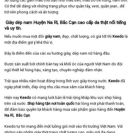
Sử dụng các gam màu chủ đạo như màu đen, màu bò trẻ trung, nam tính.
Có thể dễ dàng với những trang phục như quần tây, vest, quần jean…để
trở nên phong cách và ấn tượng.
Giày dép nam Huyện Na Rì, Bắc Cạn cao cấp da thật nổi tiếng
và uy tín.
Nếu muốn mua một đôi
giày nam
, đẹp, chất lượng, có giá tốt thì
Keedo
là
một địa điểm gợi ý khá thú vị.
Đây là điểm đến của các xu hướng giày, dép nam nữ hàng đầu.
Được sản xuất bởi chính bàn tay và khối óc của người Việt Nam do đội
ngũ thiết kế hùng hậu, sáng tạo, chuyên nghiệp đảm nhận.
Trải qua nhiều năm hoạt động trong lĩnh vực giày trong nước.
Keedo
đã
ngày phát triển, đáp ứng nhu cầu mua sắm của khách hàng.
Hiện nay
Keedo
có mạng lưới bán lẻ trải rộng khắp khu vực ship hàng
trên cả nước.
Ship hàng tận nơi toàn quốc
hài lòng mới phải thanh toán,
để đảm bảo quyền lợi khách hàng mua sản phẩm giao hàng đến
Huyện
Na Rì,
Bắc Cạn
Keedo tự tin mang đến một luồng gió mới vào thị trường Việt Nam. Với
những sản phẩm giày thời trang chất lượng cao, mẫu mã đa dạng.