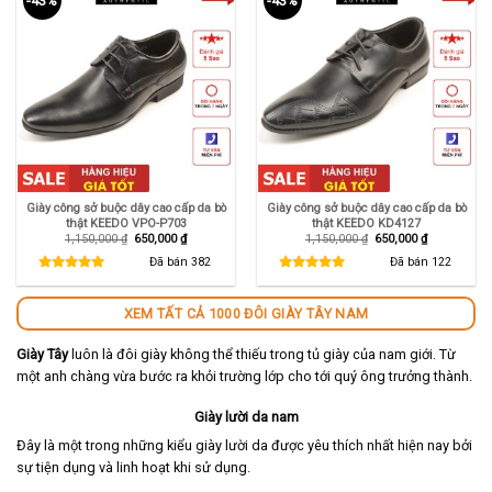
-43%
-43%
Giày công sở buộc dây cao cấp da bò
Giày công sở buộc dây cao cấp da bò
thật KEEDO VPO-P703
thật KEEDO KD4127
Giá
Giá
Giá
Giá
1,150,000
₫
650,000
₫
1,150,000
₫
650,000
₫
gốc
hiện
gốc
hiện
là:
tại
là:
tại
Đã bán
382
Đã bán
122
1,150,000 ₫.
là:
1,150,000 ₫.
là:
650,000 ₫.
650,000 ₫.
XEM TẤT CẢ 1000 ĐÔI GIÀY TÂY NAM
Giày Tây
luôn là đôi giày không thể thiếu trong tủ giày của nam giới. Từ
một anh chàng vừa bước ra khỏi trường lớp cho tới quý ông trưởng thành.
Giày lười da nam
Đây là một trong những kiểu giày lười da được yêu thích nhất hiện nay bởi
sự tiện dụng và linh hoạt khi sử dụng.