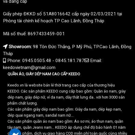
và đẳng cấp
Giấy phép ĐKKD số 51A8016642 cấp ngày 02/03/2021 tại
Phòng tài chính kế hoạch TP Cao Lãnh, Đồng Tháp
Mã số thuế: 8697433459-001
Showroom:
98 Tôn Đức Thắng, P Mỹ Phú, TP.Cao Lãnh, Đồng
Tháp
Phone: 0945.0505.48 - 0845.181.787
Email:
keedovietnam@gmail.com
QUẦN ÁO, GIÀY DÉP NAM CAO CẤP KEEDO
Keedo.vn là website bán lẻ thời trang cao cấp của thương hiệu
KEEDO. Các sản phẩm KEEDO cung cấp bao gồm: Quần áo nam, giày
dép nam, giày dép nữ, ví da nam, dây thắt lưng da.. với hơn 3000 sản
phẩm chất lượng.
Các sản phẩm giày dép nam bao gồm: Giày da nam, dép kẹp nam,
dép quai ngang nam, sandal nam nữ...
Các sản phẩm quần áo nam bao gồm: Áo sơ mi, áo thun nam, quần
tây nam, quần Jeans nam... KEEDO áp dụng chế độ bảo hành 01 năm
cho sản phẩm, dịch vụ giao hàng COD miễn phí toàn quốc cùng nhiều