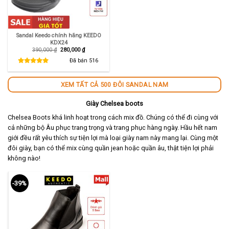
Sandal Keedo chính hãng KEEDO
KDX24
Giá
Giá
390,000
₫
280,000
₫
gốc
hiện
là:
tại
Đã bán
516
390,000 ₫.
là:
280,000 ₫.
XEM TẤT CẢ 500 ĐÔI SANDAL NAM
Giày Chelsea boots
Chelsea Boots khá linh hoạt trong cách mix đồ. Chúng có thể đi cùng với
cả những bộ Âu phục trang trọng và trang phục hàng ngày. Hầu hết nam
giới đều rất yêu thích sự tiện lợi mà loại giày nam này mang lại. Cùng một
đôi giày, bạn có thể mix cùng quần jean hoặc quần âu, thật tiện lợi phải
không nào!
-39%