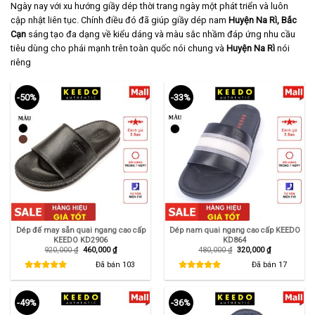
Ngày nay với xu hướng giầy dép thời trang ngày một phát triển và luôn
cập nhật liên tục. Chính điều đó đã giúp giầy dép nam
Huyện Na Rì,
Bắc
Cạn
sáng tạo đa dạng về kiểu dáng và màu sắc nhầm đáp ứng nhu cầu
tiêu dùng cho phái mạnh trên toàn quốc nói chung và
Huyện Na Rì
nói
riêng
-50%
-33%
Dép đế may sẵn quai ngang cao cấp
Dép nam quai ngang cao cấp KEEDO
KEEDO KD2906
KD864
Giá
Giá
Giá
Giá
920,000
₫
460,000
₫
480,000
₫
320,000
₫
gốc
hiện
gốc
hiện
là:
tại
là:
tại
Đã bán
103
Đã bán
17
920,000 ₫.
là:
480,000 ₫.
là:
460,000 ₫.
320,000 ₫.
-49%
-36%