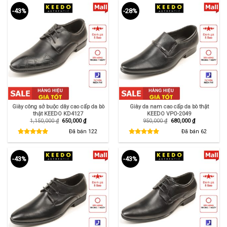
-43%
-28%
Giày công sở buộc dây cao cấp da bò
Giày da nam cao cấp da bò thật
thật KEEDO KD4127
KEEDO VPO-2049
Giá
Giá
Giá
Giá
1,150,000
₫
650,000
₫
950,000
₫
680,000
₫
gốc
hiện
gốc
hiện
là:
tại
là:
tại
Đã bán
122
Đã bán
62
1,150,000 ₫.
là:
950,000 ₫.
là:
650,000 ₫.
680,000 ₫.
-43%
-43%