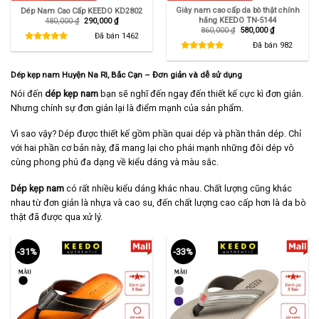
Giày nam cao cấp da bò thật chính
Dép Nam Cao Cấp KEEDO KD2802
hãng KEEDO TN-5144
Giá
Giá
480,000
₫
290,000
₫
gốc
hiện
Giá
Giá
860,000
₫
580,000
₫
là:
tại
Đã bán
1462
gốc
hiện
480,000 ₫.
là:
là:
tại
Đã bán
982
290,000 ₫.
860,000 ₫.
là:
580,000 ₫.
Dép kẹp nam
Huyện Na Rì
,
Bắc Cạn – Đơn giản và dễ sử dụng
Nói đến
dép kẹp nam
bạn sẽ nghĩ đến ngay đến thiết kế cực kì đơn giản.
Nhưng chính sự đơn giản lại là điểm mạnh của sản phẩm.
Vì sao vậy? Dép được thiết kế gồm phần quai dép và phần thân dép. Chỉ
với hai phần cơ bản này, đã mang lại cho phái mạnh những đôi dép vô
cùng phong phú đa dạng về kiểu dáng và màu sắc.
Dép kẹp nam
có rất nhiều kiểu dáng khác nhau. Chất lượng cũng khác
nhau từ đơn giản là nhựa và cao su, đến chất lượng cao cấp hơn là da bò
thật đã được qua xử lý.
-31%
-33%