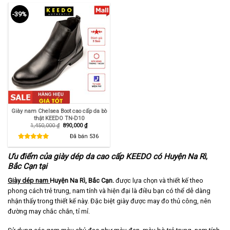
-39%
Giày nam Chelsea Boot cao cấp da bò
thật KEEDO TN-D10
Giá
Giá
1,450,000
₫
890,000
₫
gốc
hiện
là:
tại
Đã bán
536
1,450,000 ₫.
là:
890,000 ₫.
Ưu điểm của giày dép da cao cấp KEEDO có
Huyện Na Rì
,
Bắc Cạn
tại
Giày dép nam
Huyện Na Rì
, Bắc Cạn.
được lựa chọn và thiết kế theo
phong cách trẻ trung, nam tính và hiện đại là điều bạn có thể dễ dàng
nhận thấy trong thiết kế này. Đặc biệt giày được may đo thủ công, nên
đường may chắc chắn, tỉ mỉ.