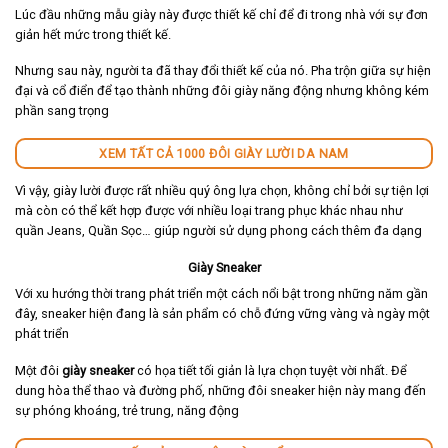
Lúc đầu những mẫu giày này được thiết kế chỉ để đi trong nhà với sự đơn
giản hết mức trong thiết kế.
Nhưng sau này, người ta đã thay đổi thiết kế của nó. Pha trộn giữa sự hiện
đại và cổ điển để tạo thành những đôi giày năng động nhưng không kém
phần sang trọng
XEM TẤT CẢ 1000 ĐÔI GIÀY LƯỜI DA NAM
Vì vậy, giày lười được rất nhiều quý ông lựa chọn, không chỉ bởi sự tiện lợi
mà còn có thể kết hợp được với nhiều loại trang phục khác nhau như
quần Jeans, Quần Sọc… giúp người sử dụng phong cách thêm đa dạng
Giày Sneaker
Với xu hướng thời trang phát triển một cách nổi bật trong những năm gần
đây, sneaker hiện đang là sản phẩm có chỗ đứng vững vàng và ngày một
phát triển
Một đôi
giày sneaker
có họa tiết tối giản là lựa chọn tuyệt vời nhất. Để
dung hòa thể thao và đường phố, những đôi sneaker hiện này mang đến
sự phóng khoáng, trẻ trung, năng động