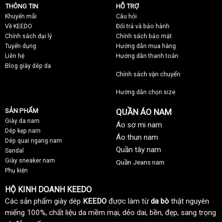
THÔNG TIN
HỖ TRỢ
Khuyến mãi
C
âu hỏi
Về KEEDO
Đổi trả và bảo hành
Chính sách đại lý
Chính sách bảo mật
Tuyển dụng
Hướng dẫn mua hàng
Liên hệ
Hướng dẫn thanh toán
Blog giày dép da
Chính sách vận chuyển
Hướng dẫn chọn size
SẢN PHẨM
QUẦN ÁO NAM
Giày da nam
Áo sơ mi nam
Dép kẹp nam
Áo thun nam
Dép quai ngang nam
Quần tây nam
Sandal
Giày sneaker nam
Quần Jeans nam
Phụ kiện
HỘ KINH DOANH KEEDO
Các sản phẩm giày dép
KEEDO
được làm từ
da bò
thật nguyên
miếng 100%, chất liệu da mềm mại, dẻo dai, bền, đẹp, sang trọng