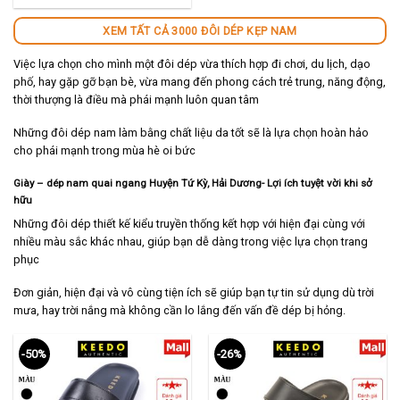
140,000 ₫.
XEM TẤT CẢ 3000 ĐÔI DÉP KẸP NAM
Việc lựa chọn cho mình một đôi dép vừa thích hợp đi chơi, du lịch, dạo
phố, hay gặp gỡ bạn bè, vừa mang đến phong cách trẻ trung, năng động,
thời thượng là điều mà phái mạnh luôn quan tâm
Những đôi dép nam làm bằng chất liệu da tốt sẽ là lựa chọn hoàn hảo
cho phái mạnh trong mùa hè oi bức
Giày – dép nam quai ngang Huyện Tứ Kỳ, Hải Dương- Lợi ích tuyệt vời khi sở
hữu
Những đôi dép thiết kế kiểu truyền thống kết hợp với hiện đại cùng với
nhiều màu sắc khác nhau, giúp bạn dễ dàng trong việc lựa chọn trang
phục
Đơn giản, hiện đại và vô cùng tiện ích sẽ giúp bạn tự tin sử dụng dù trời
mưa, hay trời nắng mà không cần lo lắng đến vấn đề dép bị hỏng.
-50%
-26%