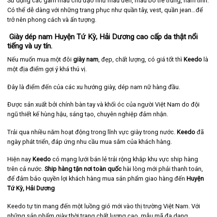
Sử dụng các gam màu chủ đạo như màu đen, màu bò trẻ trung, nam tính.
Có thể dễ dàng với những trang phục như quần tây, vest, quần jean…để
trở nên phong cách và ấn tượng.
Giày dép nam Huyện Tứ Kỳ, Hải Dương cao cấp da thật nổi
tiếng và uy tín.
Nếu muốn mua một đôi
giày nam
, đẹp, chất lượng, có giá tốt thì
Keedo
là
một địa điểm gợi ý khá thú vị.
Đây là điểm đến của các xu hướng giày, dép nam nữ hàng đầu.
Được sản xuất bởi chính bàn tay và khối óc của người Việt Nam do đội
ngũ thiết kế hùng hậu, sáng tạo, chuyên nghiệp đảm nhận.
Trải qua nhiều năm hoạt động trong lĩnh vực giày trong nước.
Keedo
đã
ngày phát triển, đáp ứng nhu cầu mua sắm của khách hàng.
Hiện nay
Keedo
có mạng lưới bán lẻ trải rộng khắp khu vực ship hàng
trên cả nước.
Ship hàng tận nơi toàn quốc
hài lòng mới phải thanh toán,
để đảm bảo quyền lợi khách hàng mua sản phẩm giao hàng đến
Huyện
Tứ Kỳ, Hải Dương
Keedo tự tin mang đến một luồng gió mới vào thị trường Việt Nam. Với
những sản phẩm giày thời trang chất lượng cao, mẫu mã đa dạng.