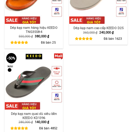
Dép kẹp nam hàng hiệu KEEDO
Dép kẹp nam cao cấp KEEDO D25
TNG3558-4
Giá
Giá
360,000
₫
240,000
₫
gốc
hiện
Giá
Giá
550,000
₫
380,000
₫
là:
tại
Đã bán
1623
gốc
hiện
360,000 ₫.
là:
là:
tại
Đã bán
25
240,000 ₫.
550,000 ₫.
là:
380,000 ₫.
-50%
Dép kẹp nam quai dù siêu bền
KEEDO KD1396
Giá
Giá
280,000
₫
140,000
₫
gốc
hiện
là:
tại
Đã bán
4852
280,000 ₫.
là: