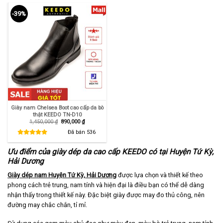
-39%
Giày nam Chelsea Boot cao cấp da bò
thật KEEDO TN-D10
Giá
Giá
1,450,000
₫
890,000
₫
gốc
hiện
là:
tại
Đã bán
536
1,450,000 ₫.
là:
890,000 ₫.
Ưu điểm của giày dép da cao cấp KEEDO có tại Huyện Tứ Kỳ,
Hải Dương
Giày dép nam Huyện Tứ Kỳ, Hải Dương
được lựa chọn và thiết kế theo
phong cách trẻ trung, nam tính và hiện đại là điều bạn có thể dễ dàng
nhận thấy trong thiết kế này. Đặc biệt giày được may đo thủ công, nên
đường may chắc chắn, tỉ mỉ.