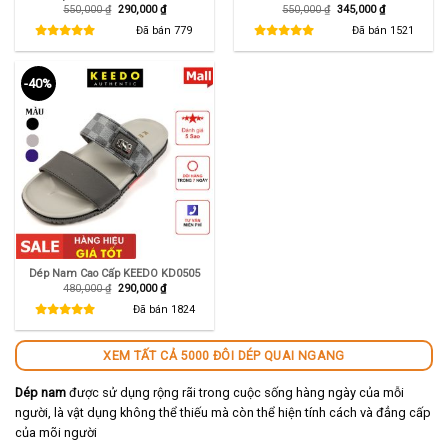
Giá
Giá
Giá
Giá
550,000
₫
290,000
₫
550,000
₫
345,000
₫
gốc
hiện
gốc
hiện
là:
tại
là:
tại
Đã bán
779
Đã bán
1521
550,000 ₫.
là:
550,000 ₫.
là:
290,000 ₫.
345,000 ₫.
-40%
Dép Nam Cao Cấp KEEDO KD0505
Giá
Giá
480,000
₫
290,000
₫
gốc
hiện
là:
tại
Đã bán
1824
480,000 ₫.
là:
290,000 ₫.
XEM TẤT CẢ 5000 ĐÔI DÉP QUAI NGANG
Dép nam
được sử dụng rộng rãi trong cuộc sống hàng ngày của mỗi
người, là vật dụng không thể thiếu mà còn thể hiện tính cách và đẳng cấp
của mõi người