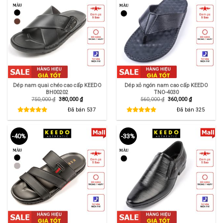
Dép nam quai chéo cao cấp KEEDO
Dép xỏ ngón nam cao cấp KEEDO
BH00202
TNO-4030
Giá
Giá
Giá
Giá
750,000
₫
380,000
₫
560,000
₫
360,000
₫
gốc
hiện
gốc
hiện
là:
tại
là:
tại
Đã bán
537
Đã bán
325
750,000 ₫.
là:
560,000 ₫.
là:
380,000 ₫.
360,000 ₫.
-40%
-33%