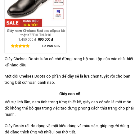
Giày nam Chelsea Boot cao cấp da bò
thật KEEDO TN-D10
Giá
Giá
1,450,000
₫
890,000
₫
gốc
hiện
là:
tại
Đã bán
536
1,450,000 ₫.
là:
890,000 ₫.
Giày Chelsea Boots luôn có chỗ đứng trong bộ sưu tập của các nhà thiết
kế hàng đầu.
Một đôi Chelsea Boots có phần đế dày sẽ là lựa chọn tuyệt vời cho bạn
trong bất cứ hoàn cảnh nào.
Giày cao cổ
Với sự lịch lãm, nam tính trong từng thiết kế, giày cao cổ vẫn là một món
đồ không thể bỏ qua trong việc tạo dựng phong cách thời trang cho phái
mạnh.
Giày Boots rất đa dạng về mặt kiểu dáng và màu sắc, giúp người dùng
dễ dàng thích ứng với nhiều loại thời tiết.