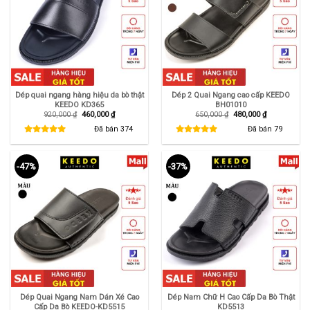
Dép quai ngang hàng hiệu da bò thật
Dép 2 Quai Ngang cao cấp KEEDO
KEEDO KD365
BH01010
Giá
Giá
Giá
Giá
920,000
₫
460,000
₫
650,000
₫
480,000
₫
gốc
hiện
gốc
hiện
là:
tại
là:
tại
Đã bán
374
Đã bán
79
920,000 ₫.
là:
650,000 ₫.
là:
460,000 ₫.
480,000 ₫.
-47%
-37%
Dép Quai Ngang Nam Dán Xé Cao
Dép Nam Chữ H Cao Cấp Da Bò Thật
Cấp Da Bò KEEDO-KD5515
KD5513