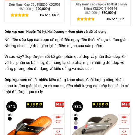
Giày nam cao cấp da bò thật chính
Dép Nam Cao Cấp KEEDO KD2802
hãng KEEDO TN-5144
Giá
Giá
480,000
₫
290,000
₫
gốc
hiện
Giá
Giá
860,000
₫
580,000
₫
là:
tại
Đã bán
1462
gốc
hiện
480,000 ₫.
là:
là:
tại
Đã bán
982
290,000 ₫.
860,000 ₫.
là:
580,000 ₫.
Dép kẹp nam Huyện Tứ Kỳ, Hải Dương – Đơn giản và dễ sử dụng
Nói đến
dép kẹp nam
bạn sẽ nghĩ đến ngay đến thiết kế cực kì đơn giản.
Nhưng chính sự đơn giản lại là điểm mạnh của sản phẩm.
Vì sao vậy? Dép được thiết kế gồm phần quai dép và phần thân dép. Chỉ
với hai phần cơ bản này, đã mang lại cho phái mạnh những đôi dép vô
cùng phong phú đa dạng về kiểu dáng và màu sắc.
Dép kẹp nam
có rất nhiều kiểu dáng khác nhau. Chất lượng cũng khác
nhau từ đơn giản là nhựa và cao su, đến chất lượng cao cấp hơn là da bò
thật đã được qua xử lý.
-31%
-33%