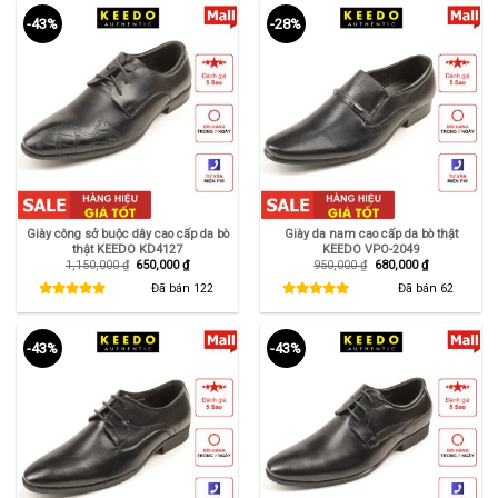
-43%
-28%
Giày công sở buộc dây cao cấp da bò
Giày da nam cao cấp da bò thật
thật KEEDO KD4127
KEEDO VPO-2049
Giá
Giá
Giá
Giá
1,150,000
₫
650,000
₫
950,000
₫
680,000
₫
gốc
hiện
gốc
hiện
là:
tại
là:
tại
Đã bán
122
Đã bán
62
1,150,000 ₫.
là:
950,000 ₫.
là:
650,000 ₫.
680,000 ₫.
-43%
-43%