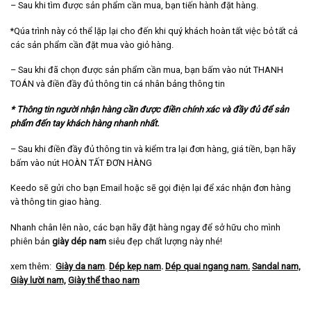
– Sau khi tìm được sản phẩm cần mua, bạn tiến hành đặt hàng.
*Qúa trình này có thể lặp lại cho đến khi quý khách hoàn tất việc bỏ tất cả
các sản phẩm cần đặt mua vào giỏ hàng.
– Sau khi đã chọn được sản phẩm cần mua, bạn bấm vào nút THANH
TOÁN và điền đầy đủ thông tin cá nhân bảng thông tin
* Thông tin người nhận hàng cần được điền chính xác và đầy đủ để sản
phẩm đến tay khách hàng nhanh nhất.
– Sau khi điền đầy đủ thông tin và kiểm tra lại đơn hàng, giá tiền, bạn hãy
bấm vào nút HOÀN TẤT ĐƠN HÀNG
Keedo sẽ gửi cho bạn Email hoặc sẽ gọi điện lại để xác nhận đơn hàng
và thông tin giao hàng.
Nhanh chân lên nào, các bạn hãy đặt hàng ngay để sở hữu cho mình
phiên bản
giày dép nam
siêu đẹp chất lượng này nhé!
xem thêm:
Giày da nam
.
Dép kẹp nam
.
Dép quai ngang nam
.
Sandal nam,
Giày lười nam,
Giày thể thao nam