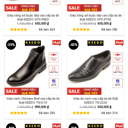
Giày công sở buộc dây cao cấp da bò
Giày công sở buộc dây cao cấp da bò
thật KEEDO VPO-P820
thật KEEDO VPO-P703
Giá
Giá
Giá
Giá
1,150,000
₫
650,000
₫
1,150,000
₫
650,000
₫
gốc
hiện
gốc
hiện
là:
tại
là:
tại
Đã bán
635
Đã bán
382
1,150,000 ₫.
là:
1,150,000 ₫.
là:
650,000 ₫.
650,000 ₫.
-39%
-43%
Giày nam Chelsea Boot cao cấp da bò
Giày da nam cao cấp da bò thật
thật KEEDO TN-D10
KEEDO TN-2226
Giá
Giá
Giá
Giá
1,450,000
₫
890,000
₫
1,150,000
₫
650,000
₫
gốc
hiện
gốc
hiện
là:
tại
là:
tại
Đã bán
536
Đã bán
316
1,450,000 ₫.
là:
1,150,000 ₫.
là:
890,000 ₫.
650,000 ₫.