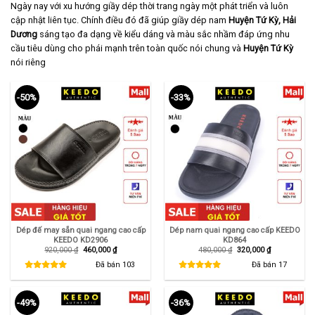
Ngày nay với xu hướng giầy dép thời trang ngày một phát triển và luôn
cập nhật liên tục. Chính điều đó đã giúp giầy dép nam
Huyện Tứ Kỳ, Hải
Dương
sáng tạo đa dạng về kiểu dáng và màu sắc nhầm đáp ứng nhu
cầu tiêu dùng cho phái mạnh trên toàn quốc nói chung và
Huyện Tứ Kỳ
nói riêng
-50%
-33%
Dép đế may sẵn quai ngang cao cấp
Dép nam quai ngang cao cấp KEEDO
KEEDO KD2906
KD864
Giá
Giá
Giá
Giá
920,000
₫
460,000
₫
480,000
₫
320,000
₫
gốc
hiện
gốc
hiện
là:
tại
là:
tại
Đã bán
103
Đã bán
17
920,000 ₫.
là:
480,000 ₫.
là:
460,000 ₫.
320,000 ₫.
-49%
-36%