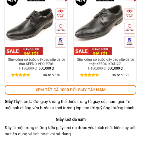
-43%
-43%
Giày công sở buộc dây cao cấp da bò
Giày công sở buộc dây cao cấp da bò
thật KEEDO VPO-P703
thật KEEDO KD4127
Giá
Giá
Giá
Giá
1,150,000
₫
650,000
₫
1,150,000
₫
650,000
₫
gốc
hiện
gốc
hiện
là:
tại
là:
tại
Đã bán
382
Đã bán
122
1,150,000 ₫.
là:
1,150,000 ₫.
là:
650,000 ₫.
650,000 ₫.
XEM TẤT CẢ 1000 ĐÔI GIÀY TÂY NAM
Giày Tây
luôn là đôi giày không thể thiếu trong tủ giày của nam giới. Từ
một anh chàng vừa bước ra khỏi trường lớp cho tới quý ông trưởng thành.
Giày lười da nam
Đây là một trong những kiểu giày lười da được yêu thích nhất hiện nay bởi
sự tiện dụng và linh hoạt khi sử dụng.