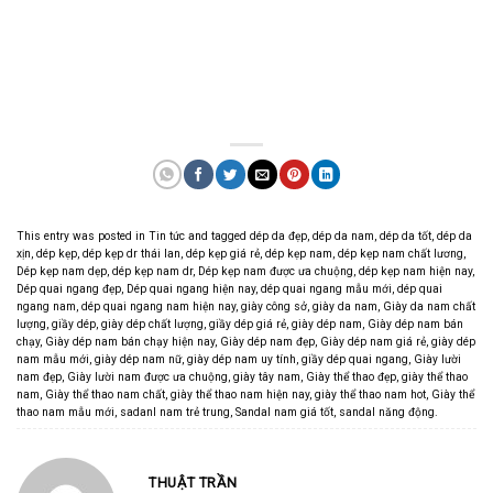
This entry was posted in
Tin tức
and tagged
dép da đẹp
,
dép da nam
,
dép da tốt
,
dép da
xịn
,
dép kẹp
,
dép kẹp dr thái lan
,
dép kẹp giá rẻ
,
dép kẹp nam
,
dép kẹp nam chất lương
,
Dép kẹp nam dẹp
,
dép kẹp nam dr
,
Dép kẹp nam được ưa chuộng
,
dép kẹp nam hiện nay
,
Dép quai ngang đẹp
,
Dép quai ngang hiện nay
,
dép quai ngang mẫu mới
,
dép quai
ngang nam
,
dép quai ngang nam hiện nay
,
giày công sở
,
giày da nam
,
Giày da nam chất
lượng
,
giầy dép
,
giày dép chất lượng
,
giầy dép giá rẻ
,
giày dép nam
,
Giày dép nam bán
chạy
,
Giày dép nam bán chạy hiện nay
,
Giày dép nam đẹp
,
Giày dép nam giá rẻ
,
giày dép
nam mẫu mới
,
giày dép nam nữ
,
giày dép nam uy tính
,
giầy dép quai ngang
,
Giày lười
nam đẹp
,
Giày lười nam được ưa chuộng
,
giày tây nam
,
Giày thể thao đẹp
,
giày thể thao
nam
,
Giày thể thao nam chất
,
giày thể thao nam hiện nay
,
giày thể thao nam hot
,
Giày thể
thao nam mẫu mới
,
sadanl nam trẻ trung
,
Sandal nam giá tốt
,
sandal năng động
.
THUẬT TRẦN