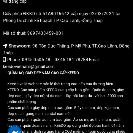
và đẳng cấp
Giấy phép ĐKKD số 51A8016642 cấp ngày 02/03/2021 tại
Phòng tài chính kế hoạch TP Cao Lãnh, Đồng Tháp
Mã số thuế: 8697433459-001
Showroom:
98 Tôn Đức Thắng, P Mỹ Phú, TP.Cao Lãnh, Đồng
Tháp
Phone: 0945.0505.48 - 0845.181.787
Email:
keedovietnam@gmail.com
QUẦN ÁO, GIÀY DÉP NAM CAO CẤP KEEDO
Keedo.vn là website bán lẻ thời trang cao cấp của thương hiệu
KEEDO. Các sản phẩm KEEDO cung cấp bao gồm: Quần áo nam, giày
dép nam, giày dép nữ, ví da nam, dây thắt lưng da.. với hơn 3000 sản
phẩm chất lượng.
Các sản phẩm giày dép nam bao gồm: Giày da nam, dép kẹp nam,
dép quai ngang nam, sandal nam nữ...
Các sản phẩm quần áo nam bao gồm: Áo sơ mi, áo thun nam, quần
tây nam, quần Jeans nam... KEEDO áp dụng chế độ bảo hành 01 năm
cho sản phẩm, dịch vụ giao hàng COD miễn phí toàn quốc cùng nhiều