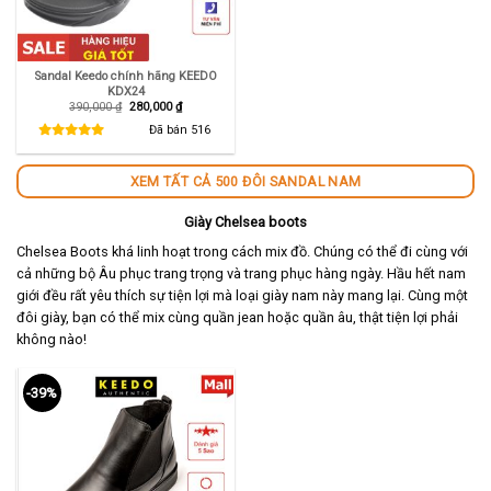
Sandal Keedo chính hãng KEEDO
KDX24
Giá
Giá
390,000
₫
280,000
₫
gốc
hiện
là:
tại
Đã bán
516
390,000 ₫.
là:
280,000 ₫.
XEM TẤT CẢ 500 ĐÔI SANDAL NAM
Giày Chelsea boots
Chelsea Boots khá linh hoạt trong cách mix đồ. Chúng có thể đi cùng với
cả những bộ Âu phục trang trọng và trang phục hàng ngày. Hầu hết nam
giới đều rất yêu thích sự tiện lợi mà loại giày nam này mang lại. Cùng một
đôi giày, bạn có thể mix cùng quần jean hoặc quần âu, thật tiện lợi phải
không nào!
-39%