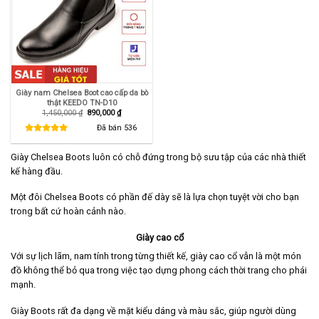
Giày nam Chelsea Boot cao cấp da bò
thật KEEDO TN-D10
Giá
Giá
1,450,000
₫
890,000
₫
gốc
hiện
là:
tại
Đã bán
536
1,450,000 ₫.
là:
890,000 ₫.
Giày Chelsea Boots luôn có chỗ đứng trong bộ sưu tập của các nhà thiết
kế hàng đầu.
Một đôi Chelsea Boots có phần đế dày sẽ là lựa chọn tuyệt vời cho bạn
trong bất cứ hoàn cảnh nào.
Giày cao cổ
Với sự lịch lãm, nam tính trong từng thiết kế, giày cao cổ vẫn là một món
đồ không thể bỏ qua trong việc tạo dựng phong cách thời trang cho phái
mạnh.
Giày Boots rất đa dạng về mặt kiểu dáng và màu sắc, giúp người dùng