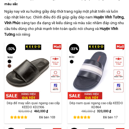
màu sắc
Ngày nay với xu hướng giầy dép thời trang ngày một phát triển và luôn
cập nhật liên tục. Chính điều đó đã giúp giầy dép nam
Huyện Vĩnh Tường,
Vĩnh Phúc
sáng tạo đa dạng về kiểu dáng và màu sắc nhầm đáp ứng nhu
cầu tiêu dùng cho phái mạnh trên toàn quốc nói chung và
Huyện Vĩnh
Tường
nói riêng
-50%
-33%
Dép đế may sẵn quai ngang cao cấp
Dép nam quai ngang cao cấp KEEDO
KEEDO KD2906
KD864
Giá
Giá
Giá
Giá
920,000
₫
460,000
₫
480,000
₫
320,000
₫
gốc
hiện
gốc
hiện
là:
tại
là:
tại
Đã bán
103
Đã bán
17
920,000 ₫.
là:
480,000 ₫.
là:
460,000 ₫.
320,000 ₫.