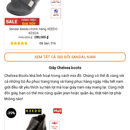
Sandal Keedo chính hãng KEEDO
KDX24
Giá
Giá
390,000
₫
280,000
₫
gốc
hiện
là:
tại
Đã bán
516
390,000 ₫.
là:
280,000 ₫.
XEM TẤT CẢ 500 ĐÔI SANDAL NAM
Giày Chelsea boots
Chelsea Boots khá linh hoạt trong cách mix đồ. Chúng có thể đi cùng với
cả những bộ Âu phục trang trọng và trang phục hàng ngày. Hầu hết nam
giới đều rất yêu thích sự tiện lợi mà loại giày nam này mang lại. Cùng một
đôi giày, bạn có thể mix cùng quần jean hoặc quần âu, thật tiện lợi phải
không nào!
-39%