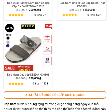
Dép Quai Ngang Nam Dán Xé Cao
Dép Nam Chữ H Cao Cấp Da Bò Thật
Cấp Da Bò KEEDO-KD5515
KD5513
Giá
Giá
Giá
Giá
550,000
₫
290,000
₫
550,000
₫
345,000
₫
gốc
hiện
gốc
hiện
là:
tại
là:
tại
Đã bán
779
Đã bán
1521
550,000 ₫.
là:
550,000 ₫.
là:
290,000 ₫.
345,000 ₫.
-40%
Dép Nam Cao Cấp KEEDO KD0505
Giá
Giá
480,000
₫
290,000
₫
gốc
hiện
là:
tại
Đã bán
1824
480,000 ₫.
là:
290,000 ₫.
XEM TẤT CẢ 5000 ĐÔI DÉP QUAI NGANG
Dép nam
được sử dụng rộng rãi trong cuộc sống hàng ngày của mỗi
người, là vật dụng không thể thiếu mà còn thể hiện tính cách và đẳng cấp