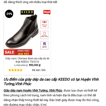
dễ dàng thích ứng với nhiều loại thời tiết.
-39%
Giày nam Chelsea Boot cao cấp da bò
thật KEEDO TN-D10
Giá
Giá
1,450,000
₫
890,000
₫
gốc
hiện
là:
tại
Đã bán
536
1,450,000 ₫.
là:
890,000 ₫.
Ưu điểm của giày dép da cao cấp KEEDO có tại Huyện Vĩnh
Tường,Vĩnh Phúc
Giày dép nam Huyện Vĩnh Tường, Vĩnh Phúc
.
được lựa chọn và thiết kế
theo phong cách trẻ trung, nam tính và hiện đại là điều bạn có thể dễ
dàng nhận thấy trong thiết kế này. Đặc biệt giày được may đo thủ công,
nên đường may chắc chắn, tỉ mỉ.