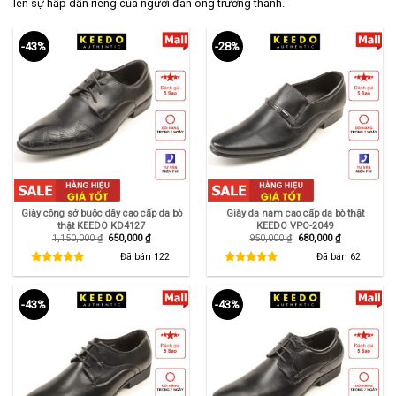
lên sự hấp dẫn riêng của người đàn ông trưởng thành.
-43%
-28%
Giày công sở buộc dây cao cấp da bò
Giày da nam cao cấp da bò thật
thật KEEDO KD4127
KEEDO VPO-2049
Giá
Giá
Giá
Giá
1,150,000
₫
650,000
₫
950,000
₫
680,000
₫
gốc
hiện
gốc
hiện
là:
tại
là:
tại
Đã bán
122
Đã bán
62
1,150,000 ₫.
là:
950,000 ₫.
là:
650,000 ₫.
680,000 ₫.
-43%
-43%