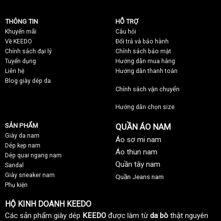
THÔNG TIN
HỖ TRỢ
Khuyến mãi
C
âu hỏi
Về KEEDO
Đổi trả và bảo hành
Chính sách đại lý
Chính sách bảo mật
Tuyển dụng
Hướng dẫn mua hàng
Liên hệ
Hướng dẫn thanh toán
Blog giày dép da
Chính sách vận chuyển
Hướng dẫn chọn size
SẢN PHẨM
QUẦN ÁO NAM
Giày da nam
Áo sơ mi nam
Dép kẹp nam
Áo thun nam
Dép quai ngang nam
Quần tây nam
Sandal
Giày sneaker nam
Quần Jeans nam
Phụ kiện
HỘ KINH DOANH KEEDO
Các sản phẩm giày dép
KEEDO
được làm từ
da bò
thật nguyên