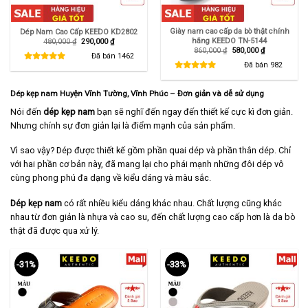
Giày nam cao cấp da bò thật chính
Dép Nam Cao Cấp KEEDO KD2802
hãng KEEDO TN-5144
Giá
Giá
480,000
₫
290,000
₫
gốc
hiện
Giá
Giá
860,000
₫
580,000
₫
là:
tại
Đã bán
1462
gốc
hiện
480,000 ₫.
là:
là:
tại
Đã bán
982
290,000 ₫.
860,000 ₫.
là:
580,000 ₫.
Dép kẹp nam Huyện Vĩnh Tường, Vĩnh Phúc – Đơn giản và dễ sử dụng
Nói đến
dép kẹp nam
bạn sẽ nghĩ đến ngay đến thiết kế cực kì đơn giản.
Nhưng chính sự đơn giản lại là điểm mạnh của sản phẩm.
Vì sao vậy? Dép được thiết kế gồm phần quai dép và phần thân dép. Chỉ
với hai phần cơ bản này, đã mang lại cho phái mạnh những đôi dép vô
cùng phong phú đa dạng về kiểu dáng và màu sắc.
Dép kẹp nam
có rất nhiều kiểu dáng khác nhau. Chất lượng cũng khác
nhau từ đơn giản là nhựa và cao su, đến chất lượng cao cấp hơn là da bò
thật đã được qua xử lý.
-31%
-33%