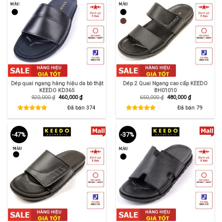
Dép quai ngang hàng hiệu da bò thật
Dép 2 Quai Ngang cao cấp KEEDO
KEEDO KD365
BH01010
Giá
Giá
Giá
Giá
920,000
₫
460,000
₫
650,000
₫
480,000
₫
gốc
hiện
gốc
hiện
là:
tại
là:
tại
Đã bán
374
Đã bán
79
920,000 ₫.
là:
650,000 ₫.
là:
460,000 ₫.
480,000 ₫.
-47%
-37%