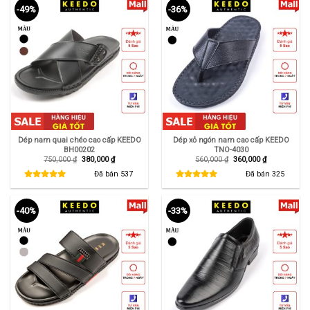
-49%
-36%
Dép nam quai chéo cao cấp KEEDO
Dép xỏ ngón nam cao cấp KEEDO
BH00202
TNO-4030
Giá
Giá
Giá
Giá
750,000
₫
380,000
₫
560,000
₫
360,000
₫
gốc
hiện
gốc
hiện
là:
tại
là:
tại
Đã bán
537
Đã bán
325
750,000 ₫.
là:
560,000 ₫.
là:
380,000 ₫.
360,000 ₫.
-40%
-33%