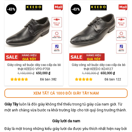
-43%
-43%
Giày công sở buộc dây cao cấp da bò
Giày công sở buộc dây cao cấp da bò
thật KEEDO VPO-P703
thật KEEDO KD4127
Giá
Giá
Giá
Giá
1,150,000
₫
650,000
₫
1,150,000
₫
650,000
₫
gốc
hiện
gốc
hiện
là:
tại
là:
tại
Đã bán
382
Đã bán
122
1,150,000 ₫.
là:
1,150,000 ₫.
là:
650,000 ₫.
650,000 ₫.
XEM TẤT CẢ 1000 ĐÔI GIÀY TÂY NAM
Giày Tây
luôn là đôi giày không thể thiếu trong tủ giày của nam giới. Từ
một anh chàng vừa bước ra khỏi trường lớp cho tới quý ông trưởng thành.
Giày lười da nam
Đây là một trong những kiểu giày lười da được yêu thích nhất hiện nay bởi