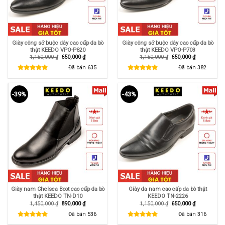
Giày công sở buộc dây cao cấp da bò
Giày công sở buộc dây cao cấp da bò
thật KEEDO VPO-P820
thật KEEDO VPO-P703
Giá
Giá
Giá
Giá
1,150,000
₫
650,000
₫
1,150,000
₫
650,000
₫
gốc
hiện
gốc
hiện
là:
tại
là:
tại
Đã bán
635
Đã bán
382
1,150,000 ₫.
là:
1,150,000 ₫.
là:
650,000 ₫.
650,000 ₫.
-39%
-43%
Giày nam Chelsea Boot cao cấp da bò
Giày da nam cao cấp da bò thật
thật KEEDO TN-D10
KEEDO TN-2226
Giá
Giá
Giá
Giá
1,450,000
₫
890,000
₫
1,150,000
₫
650,000
₫
gốc
hiện
gốc
hiện
là:
tại
là:
tại
Đã bán
536
Đã bán
316
1,450,000 ₫.
là:
1,150,000 ₫.
là:
890,000 ₫.
650,000 ₫.