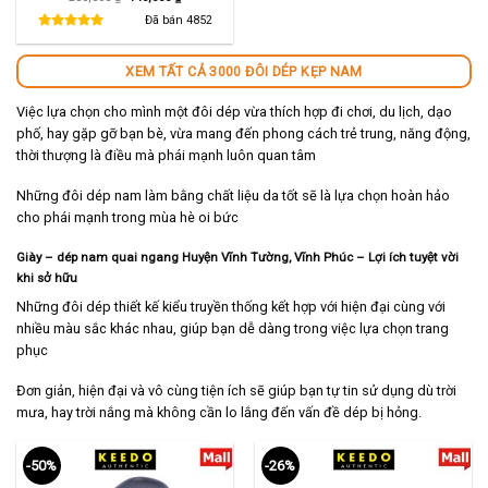
gốc
hiện
là:
tại
Đã bán
4852
280,000 ₫.
là:
140,000 ₫.
XEM TẤT CẢ 3000 ĐÔI DÉP KẸP NAM
Việc lựa chọn cho mình một đôi dép vừa thích hợp đi chơi, du lịch, dạo
phố, hay gặp gỡ bạn bè, vừa mang đến phong cách trẻ trung, năng động,
thời thượng là điều mà phái mạnh luôn quan tâm
Những đôi dép nam làm bằng chất liệu da tốt sẽ là lựa chọn hoàn hảo
cho phái mạnh trong mùa hè oi bức
Giày – dép nam quai ngang Huyện Vĩnh Tường, Vĩnh Phúc – Lợi ích tuyệt vời
khi sở hữu
Những đôi dép thiết kế kiểu truyền thống kết hợp với hiện đại cùng với
nhiều màu sắc khác nhau, giúp bạn dễ dàng trong việc lựa chọn trang
phục
Đơn giản, hiện đại và vô cùng tiện ích sẽ giúp bạn tự tin sử dụng dù trời
mưa, hay trời nắng mà không cần lo lắng đến vấn đề dép bị hỏng.
-50%
-26%