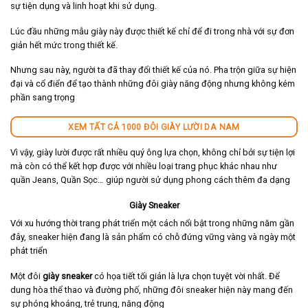
sự tiện dụng và linh hoạt khi sử dụng.
Lúc đầu những mẫu giày này được thiết kế chỉ để đi trong nhà với sự đơn
giản hết mức trong thiết kế.
Nhưng sau này, người ta đã thay đổi thiết kế của nó. Pha trộn giữa sự hiện
đại và cổ điển để tạo thành những đôi giày năng động nhưng không kém
phần sang trọng
XEM TẤT CẢ 1000 ĐÔI GIÀY LƯỜI DA NAM
Vì vậy, giày lười được rất nhiều quý ông lựa chọn, không chỉ bởi sự tiện lợi
mà còn có thể kết hợp được với nhiều loại trang phục khác nhau như
quần Jeans, Quần Sọc… giúp người sử dụng phong cách thêm đa dạng
Giày Sneaker
Với xu hướng thời trang phát triển một cách nổi bật trong những năm gần
đây, sneaker hiện đang là sản phẩm có chỗ đứng vững vàng và ngày một
phát triển
Một đôi
giày sneaker
có họa tiết tối giản là lựa chọn tuyệt vời nhất. Để
dung hòa thể thao và đường phố, những đôi sneaker hiện này mang đến
sự phóng khoáng, trẻ trung, năng động