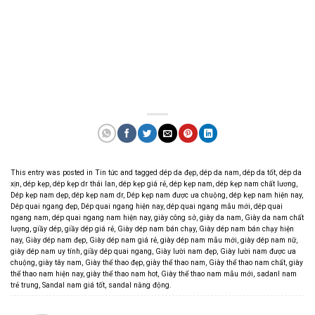
This entry was posted in
Tin tức
and tagged
dép da đẹp
,
dép da nam
,
dép da tốt
,
dép da
xịn
,
dép kẹp
,
dép kẹp dr thái lan
,
dép kẹp giá rẻ
,
dép kẹp nam
,
dép kẹp nam chất lương
,
Dép kẹp nam dẹp
,
dép kẹp nam dr
,
Dép kẹp nam được ưa chuộng
,
dép kẹp nam hiện nay
,
Dép quai ngang đẹp
,
Dép quai ngang hiện nay
,
dép quai ngang mẫu mới
,
dép quai
ngang nam
,
dép quai ngang nam hiện nay
,
giày công sở
,
giày da nam
,
Giày da nam chất
lượng
,
giầy dép
,
giầy dép giá rẻ
,
Giày dép nam bán chạy
,
Giày dép nam bán chạy hiện
nay
,
Giày dép nam đẹp
,
Giày dép nam giá rẻ
,
giày dép nam mẫu mới
,
giày dép nam nữ
,
giày dép nam uy tính
,
giầy dép quai ngang
,
Giày lười nam đẹp
,
Giày lười nam được ưa
chuộng
,
giày tây nam
,
Giày thể thao đẹp
,
giày thể thao nam
,
Giày thể thao nam chất
,
giày
thể thao nam hiện nay
,
giày thể thao nam hot
,
Giày thể thao nam mẫu mới
,
sadanl nam
trẻ trung
,
Sandal nam giá tốt
,
sandal năng động
.