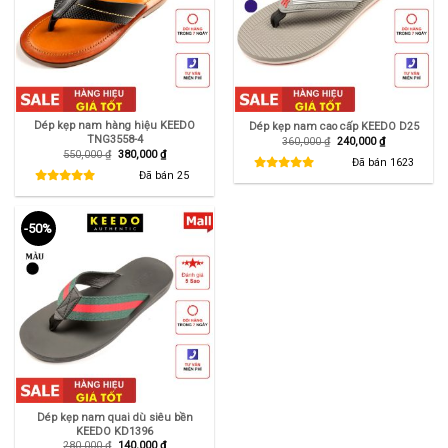
Dép kẹp nam hàng hiệu KEEDO
Dép kẹp nam cao cấp KEEDO D25
TNG3558-4
Giá
Giá
360,000
₫
240,000
₫
gốc
hiện
Giá
Giá
550,000
₫
380,000
₫
là:
tại
Đã bán
1623
gốc
hiện
360,000 ₫.
là:
là:
tại
Đã bán
25
240,000 ₫.
550,000 ₫.
là:
380,000 ₫.
-50%
Dép kẹp nam quai dù siêu bền
KEEDO KD1396
Giá
Giá
280,000
₫
140,000
₫