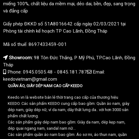
miếng 100%, chất liệu da mềm mại, dẻo dai, bền, đẹp, sang trọng
và đẳng cấp
Giấy phép ĐKKD số 51A8016642 cấp ngày 02/03/2021 tại
Phòng tài chính kế hoạch TP Cao Lãnh, Đồng Tháp
Mã số thuế: 8697433459-001
Showroom:
98 Tôn Đức Thắng, P Mỹ Phú, TP.Cao Lãnh, Đồng
Tháp
Phone: 0945.0505.48 - 0845.181.787
Email:
keedovietnam@gmail.com
QUẦN ÁO, GIÀY DÉP NAM CAO CẤP KEEDO
Keedo.vn là website bán lẻ thời trang cao cấp của thương hiệu
KEEDO. Các sản phẩm KEEDO cung cấp bao gồm: Quần áo nam, giày
dép nam, giày dép nữ, ví da nam, dây thắt lưng da.. với hơn 3000 sản
phẩm chất lượng.
Các sản phẩm giày dép nam bao gồm: Giày da nam, dép kẹp nam,
dép quai ngang nam, sandal nam nữ...
Các sản phẩm quần áo nam bao gồm: Áo sơ mi, áo thun nam, quần