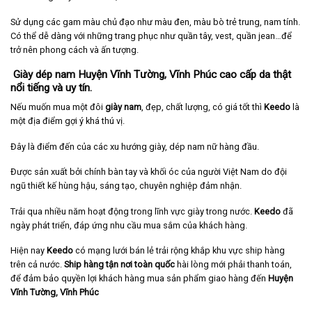
Sử dụng các gam màu chủ đạo như màu đen, màu bò trẻ trung, nam tính.
Có thể dễ dàng với những trang phục như quần tây, vest, quần jean…để
trở nên phong cách và ấn tượng.
Giày dép nam Huyện Vĩnh Tường, Vĩnh Phúc cao cấp da thật
nổi tiếng và uy tín.
Nếu muốn mua một đôi
giày nam
, đẹp, chất lượng, có giá tốt thì
Keedo
là
một địa điểm gợi ý khá thú vị.
Đây là điểm đến của các xu hướng giày, dép nam nữ hàng đầu.
Được sản xuất bởi chính bàn tay và khối óc của người Việt Nam do đội
ngũ thiết kế hùng hậu, sáng tạo, chuyên nghiệp đảm nhận.
Trải qua nhiều năm hoạt động trong lĩnh vực giày trong nước.
Keedo
đã
ngày phát triển, đáp ứng nhu cầu mua sắm của khách hàng.
Hiện nay
Keedo
có mạng lưới bán lẻ trải rộng khắp khu vực ship hàng
trên cả nước.
Ship hàng tận nơi toàn quốc
hài lòng mới phải thanh toán,
để đảm bảo quyền lợi khách hàng mua sản phẩm giao hàng đến
Huyện
Vĩnh Tường, Vĩnh Phúc