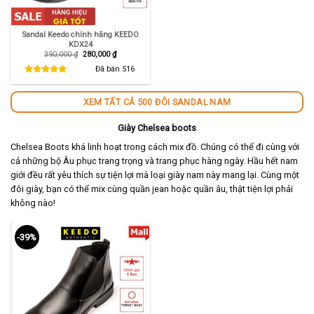
Sandal Keedo chính hãng KEEDO
KDX24
Giá
Giá
390,000
₫
280,000
₫
gốc
hiện
là:
tại
Đã bán
516
390,000 ₫.
là:
280,000 ₫.
XEM TẤT CẢ 500 ĐÔI SANDAL NAM
Giày Chelsea boots
Chelsea Boots khá linh hoạt trong cách mix đồ. Chúng có thể đi cùng với
cả những bộ Âu phục trang trọng và trang phục hàng ngày. Hầu hết nam
giới đều rất yêu thích sự tiện lợi mà loại giày nam này mang lại. Cùng một
đôi giày, bạn có thể mix cùng quần jean hoặc quần âu, thật tiện lợi phải
không nào!
-39%