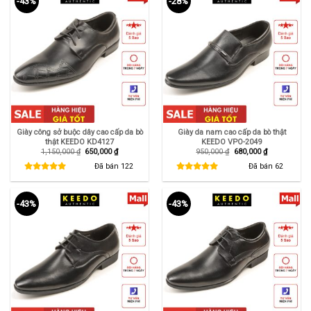
-43%
-28%
Giày công sở buộc dây cao cấp da bò
Giày da nam cao cấp da bò thật
thật KEEDO KD4127
KEEDO VPO-2049
Giá
Giá
Giá
Giá
1,150,000
₫
650,000
₫
950,000
₫
680,000
₫
gốc
hiện
gốc
hiện
là:
tại
là:
tại
Đã bán
122
Đã bán
62
1,150,000 ₫.
là:
950,000 ₫.
là:
650,000 ₫.
680,000 ₫.
-43%
-43%