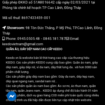
Giấy phép ĐKKD số 51A8016642 cấp ngày 02/03/2021 tại
Phòng tài chính kế hoạch TP Cao Lãnh, Đồng Tháp
Mã số thuế: 8697433459-001
Showroom:
98 Tôn Đức Thắng, P Mỹ Phú, TP.Cao Lãnh, Đồng
Tháp
Phone: 0945.0505.48 - 0845.181.787
Email:
keedovietnam@gmail.com
QUẦN ÁO, GIÀY DÉP NAM CAO CẤP KEEDO
Keedo.vn là website bán lẻ thời trang cao cấp của thương hiệu
KEEDO. Các sản phẩm KEEDO cung cấp bao gồm: Quần áo nam, giày
dép nam, giày dép nữ, ví da nam, dây thắt lưng da.. với hơn 3000 sản
phẩm chất lượng.
Các sản phẩm giày dép nam bao gồm: Giày da nam, dép kẹp nam,
dép quai ngang nam, sandal nam nữ...
Các sản phẩm quần áo nam bao gồm: Áo sơ mi, áo thun nam, quần
tây nam, quần Jeans nam... KEEDO áp dụng chế độ bảo hành 01 năm
cho sản phẩm, dịch vụ giao hàng COD miễn phí toàn quốc cùng nhiều
chương trình ưu đãi hấp dẫn được liên tục cập nhật trên website.