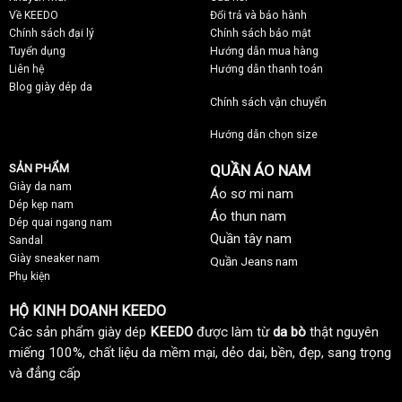
Về KEEDO
Đổi trả và bảo hành
Chính sách đại lý
Chính sách bảo mật
Tuyển dụng
Hướng dẫn mua hàng
Liên hệ
Hướng dẫn thanh toán
Blog giày dép da
Chính sách vận chuyển
Hướng dẫn chọn size
SẢN PHẨM
QUẦN ÁO NAM
Giày da nam
Áo sơ mi nam
Dép kẹp nam
Áo thun nam
Dép quai ngang nam
Quần tây nam
Sandal
Giày sneaker nam
Quần Jeans nam
Phụ kiện
HỘ KINH DOANH KEEDO
Các sản phẩm giày dép
KEEDO
được làm từ
da bò
thật nguyên
miếng 100%, chất liệu da mềm mại, dẻo dai, bền, đẹp, sang trọng
và đẳng cấp