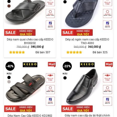
Dép nam quai chéo cao cấp KEEDO
Dép xỏ ngón nam cao cấp KEEDO
BH00202
TNO-4030
Giá
Giá
Giá
Giá
750,000
₫
380,000
₫
560,000
₫
360,000
₫
gốc
hiện
gốc
hiện
là:
tại
là:
tại
Đã bán
537
Đã bán
325
750,000 ₫.
là:
560,000 ₫.
là:
380,000 ₫.
360,000 ₫.
-40%
-33%
Giày nam cao cấp da bò thật chính
Dép Nam Cao Cấp KEEDO KD2802