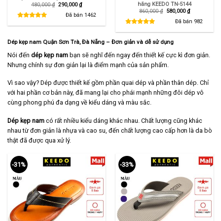
hãng KEEDO TN-5144
Giá
Giá
480,000
₫
290,000
₫
gốc
hiện
Giá
Giá
860,000
₫
580,000
₫
là:
tại
Đã bán
1462
gốc
hiện
480,000 ₫.
là:
là:
tại
Đã bán
982
290,000 ₫.
860,000 ₫.
là:
580,000 ₫.
Dép kẹp nam Quận Sơn Trà, Đà Nẵng – Đơn giản và dễ sử dụng
Nói đến
dép kẹp nam
bạn sẽ nghĩ đến ngay đến thiết kế cực kì đơn giản.
Nhưng chính sự đơn giản lại là điểm mạnh của sản phẩm.
Vì sao vậy? Dép được thiết kế gồm phần quai dép và phần thân dép. Chỉ
với hai phần cơ bản này, đã mang lại cho phái mạnh những đôi dép vô
cùng phong phú đa dạng về kiểu dáng và màu sắc.
Dép kẹp nam
có rất nhiều kiểu dáng khác nhau. Chất lượng cũng khác
nhau từ đơn giản là nhựa và cao su, đến chất lượng cao cấp hơn là da bò
thật đã được qua xử lý.
-31%
-33%