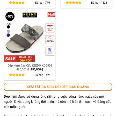
là:
tại
là:
tại
Đã bán
779
Đã bán
1521
550,000 ₫.
là:
550,000 ₫.
là:
290,000 ₫.
345,000 ₫.
-40%
Dép Nam Cao Cấp KEEDO KD0505
Giá
Giá
480,000
₫
290,000
₫
gốc
hiện
là:
tại
Đã bán
1824
480,000 ₫.
là:
290,000 ₫.
XEM TẤT CẢ 5000 ĐÔI DÉP QUAI NGANG
Dép nam
được sử dụng rộng rãi trong cuộc sống hàng ngày của mỗi
người, là vật dụng không thể thiếu mà còn thể hiện tính cách và đẳng cấp
của mõi người