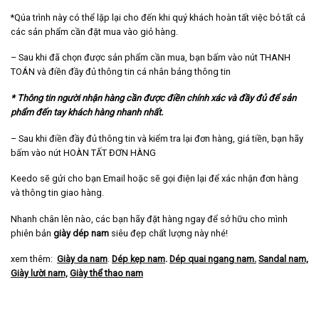
*Qúa trình này có thể lặp lại cho đến khi quý khách hoàn tất việc bỏ tất cả
các sản phẩm cần đặt mua vào giỏ hàng.
– Sau khi đã chọn được sản phẩm cần mua, bạn bấm vào nút THANH
TOÁN và điền đầy đủ thông tin cá nhân bảng thông tin
* Thông tin người nhận hàng cần được điền chính xác và đầy đủ để sản
phẩm đến tay khách hàng nhanh nhất.
– Sau khi điền đầy đủ thông tin và kiểm tra lại đơn hàng, giá tiền, bạn hãy
bấm vào nút HOÀN TẤT ĐƠN HÀNG
Keedo sẽ gửi cho bạn Email hoặc sẽ gọi điện lại để xác nhận đơn hàng
và thông tin giao hàng.
Nhanh chân lên nào, các bạn hãy đặt hàng ngay để sở hữu cho mình
phiên bản
giày dép nam
siêu đẹp chất lượng này nhé!
xem thêm:
Giày da nam
.
Dép kẹp nam
.
Dép quai ngang nam
.
Sandal nam,
Giày lười nam,
Giày thể thao nam