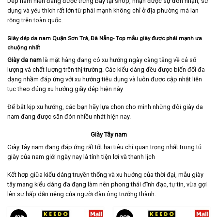
Dép nam hiện đang được trưng bày tại shop, nhận được sự đón nhận, sử
dụng và yêu thích rất lớn từ phái mạnh không chỉ ở địa phường mà lan
rộng trên toàn quốc.
Giày dép da nam Quận Sơn Trà, Đà Nẵng- Top mẫu giày được phái mạnh ưa
chuộng nhất
Giày da nam
là mặt hàng đang có xu hướng ngày càng tăng về cả số
lượng và chất lượng trên thị trường. Các kiểu dáng đều được biến đổi đa
dạng nhầm đáp ứng với xu hướng tiêu dụng và luôn được cập nhật liên
tục theo đúng xu hướng giầy dép hiện này
Để bắt kịp xu hướng, các bạn hãy lựa chọn cho mình những đôi giày da
nam đang được săn đón nhiều nhát hiện nay.
Giày Tây nam
Giày Tây nam
đang đáp ứng rất tốt hai tiêu chí quan trọng nhất trong tủ
giày của nam giới ngày nay là tính tiện lợi và thanh lịch
Kết hơp giữa kiểu dáng truyền thống và xu hướng của thời đại, mẫu giày
tây mang kiểu dáng đa đạng làm nên phong thái đĩnh đạc, tự tin, vừa gợi
lên sự hấp dẫn riêng của người đàn ông trưởng thành.