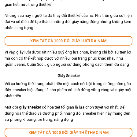
giản hết mức trong thiết kế.
Nhưng sau này, người ta đã thay đổi thiết kế của nó. Pha trộn giữa sự hiện
đại và cổ điển để tạo thành những đôi giày năng động nhưng không kém
phần sang trọng
XEM TẤT CẢ 1000 ĐÔI GIÀY LƯỜI DA NAM
Vì vậy, giày lười được rất nhiều quý ông lựa chọn, không chỉ bởi sự tiện lợi
mà còn có thể kết hợp được với nhiều loại trang phục khác nhau như
quần Jeans, Quần Sọc… giúp người sử dụng phong cách thêm đa dạng
Giày Sneaker
Với xu hướng thời trang phát triển một cách nổi bật trong những năm gần
đây, sneaker hiện đang là sản phẩm có chỗ đứng vững vàng và ngày một
phát triển
Một đôi
giày sneaker
có họa tiết tối giản là lựa chọn tuyệt vời nhất. Để
dung hòa thể thao và đường phố, những đôi sneaker hiện này mang đến
sự phóng khoáng, trẻ trung, năng động
XEM TẤT CẢ 1000 ĐÔI GIÀY THỂ THAO NAM