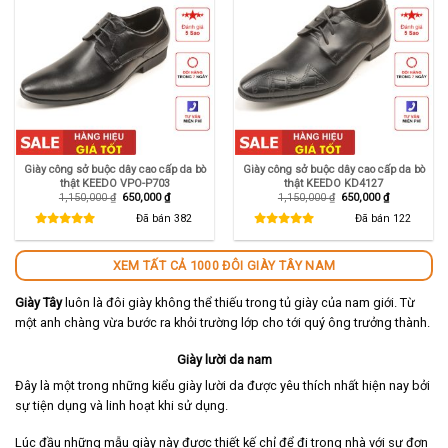
Giày công sở buộc dây cao cấp da bò
Giày công sở buộc dây cao cấp da bò
thật KEEDO VPO-P703
thật KEEDO KD4127
Giá
Giá
Giá
Giá
1,150,000
₫
650,000
₫
1,150,000
₫
650,000
₫
gốc
hiện
gốc
hiện
là:
tại
là:
tại
Đã bán
382
Đã bán
122
1,150,000 ₫.
là:
1,150,000 ₫.
là:
650,000 ₫.
650,000 ₫.
XEM TẤT CẢ 1000 ĐÔI GIÀY TÂY NAM
Giày Tây
luôn là đôi giày không thể thiếu trong tủ giày của nam giới. Từ
một anh chàng vừa bước ra khỏi trường lớp cho tới quý ông trưởng thành.
Giày lười da nam
Đây là một trong những kiểu giày lười da được yêu thích nhất hiện nay bởi
sự tiện dụng và linh hoạt khi sử dụng.
Lúc đầu những mẫu giày này được thiết kế chỉ để đi trong nhà với sự đơn