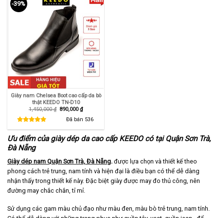
-39%
Giày nam Chelsea Boot cao cấp da bò
thật KEEDO TN-D10
Giá
Giá
1,450,000
₫
890,000
₫
gốc
hiện
là:
tại
Đã bán
536
1,450,000 ₫.
là:
890,000 ₫.
Ưu điểm của giày dép da cao cấp KEEDO có tại Quận Sơn Trà,
Đà Nẵng
Giày dép nam Quận Sơn Trà, Đà Nẵng
.
được lựa chọn và thiết kế theo
phong cách trẻ trung, nam tính và hiện đại là điều bạn có thể dễ dàng
nhận thấy trong thiết kế này. Đặc biệt giày được may đo thủ công, nên
đường may chắc chắn, tỉ mỉ.
Sử dụng các gam màu chủ đạo như màu đen, màu bò trẻ trung, nam tính.