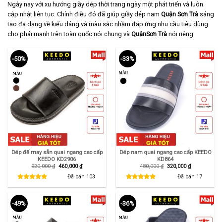
Ngày nay với xu hướng giầy dép thời trang ngày một phát triển và luôn
cập nhật liên tục. Chính điều đó đã giúp giầy dép nam
Quận Sơn Trà
sáng
tạo đa dạng về kiểu dáng và màu sắc nhầm đáp ứng nhu cầu tiêu dùng
cho phái mạnh trên toàn quốc nói chung và
QuậnSơn Trà
nói riêng
-50%
-33%
Dép đế may sẵn quai ngang cao cấp
Dép nam quai ngang cao cấp KEEDO
KEEDO KD2906
KD864
Giá
Giá
Giá
Giá
920,000
₫
460,000
₫
480,000
₫
320,000
₫
gốc
hiện
gốc
hiện
là:
tại
là:
tại
Đã bán
103
Đã bán
17
920,000 ₫.
là:
480,000 ₫.
là:
460,000 ₫.
320,000 ₫.
-49%
-36%