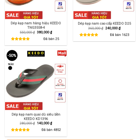
Dép kẹp nam hàng hiệu KEEDO
Dép kẹp nam cao cấp KEEDO D25
TNG3558-4
Giá
Giá
360,000
₫
240,000
₫
gốc
hiện
Giá
Giá
550,000
₫
380,000
₫
là:
tại
Đã bán
1623
gốc
hiện
360,000 ₫.
là:
là:
tại
Đã bán
25
240,000 ₫.
550,000 ₫.
là:
380,000 ₫.
-50%
Dép kẹp nam quai dù siêu bền
KEEDO KD1396
Giá
Giá
280,000
₫
140,000
₫
gốc
hiện
là:
tại
Đã bán
4852
280,000 ₫.
là:
140,000 ₫.