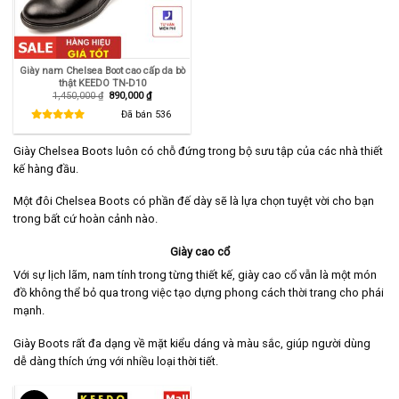
Giày nam Chelsea Boot cao cấp da bò
thật KEEDO TN-D10
Giá
Giá
1,450,000
₫
890,000
₫
gốc
hiện
là:
tại
Đã bán
536
1,450,000 ₫.
là:
890,000 ₫.
Giày Chelsea Boots luôn có chỗ đứng trong bộ sưu tập của các nhà thiết
kế hàng đầu.
Một đôi Chelsea Boots có phần đế dày sẽ là lựa chọn tuyệt vời cho bạn
trong bất cứ hoàn cảnh nào.
Giày cao cổ
Với sự lịch lãm, nam tính trong từng thiết kế, giày cao cổ vẫn là một món
đồ không thể bỏ qua trong việc tạo dựng phong cách thời trang cho phái
mạnh.
Giày Boots rất đa dạng về mặt kiểu dáng và màu sắc, giúp người dùng
dễ dàng thích ứng với nhiều loại thời tiết.