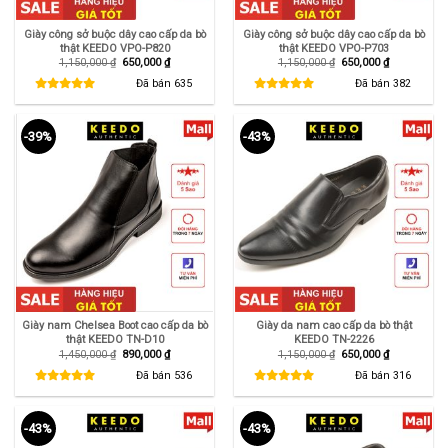
Giày công sở buộc dây cao cấp da bò
Giày công sở buộc dây cao cấp da bò
thật KEEDO VPO-P820
thật KEEDO VPO-P703
Giá
Giá
Giá
Giá
1,150,000
₫
650,000
₫
1,150,000
₫
650,000
₫
gốc
hiện
gốc
hiện
là:
tại
là:
tại
Đã bán
635
Đã bán
382
1,150,000 ₫.
là:
1,150,000 ₫.
là:
650,000 ₫.
650,000 ₫.
-39%
-43%
Giày nam Chelsea Boot cao cấp da bò
Giày da nam cao cấp da bò thật
thật KEEDO TN-D10
KEEDO TN-2226
Giá
Giá
Giá
Giá
1,450,000
₫
890,000
₫
1,150,000
₫
650,000
₫
gốc
hiện
gốc
hiện
là:
tại
là:
tại
Đã bán
536
Đã bán
316
1,450,000 ₫.
là:
1,150,000 ₫.
là:
890,000 ₫.
650,000 ₫.
-43%
-43%