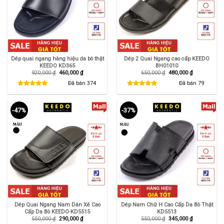
Dép quai ngang hàng hiệu da bò thật
Dép 2 Quai Ngang cao cấp KEEDO
KEEDO KD365
BH01010
Giá
Giá
Giá
Giá
920,000
₫
460,000
₫
650,000
₫
480,000
₫
gốc
hiện
gốc
hiện
là:
tại
là:
tại
Đã bán
374
Đã bán
79
920,000 ₫.
là:
650,000 ₫.
là:
460,000 ₫.
480,000 ₫.
-47%
-37%
Dép Quai Ngang Nam Dán Xé Cao
Dép Nam Chữ H Cao Cấp Da Bò Thật
Cấp Da Bò KEEDO-KD5515
KD5513
Giá
Giá
Giá
Giá
550,000
₫
290,000
₫
550,000
₫
345,000
₫
gốc
hiện
gốc
hiện