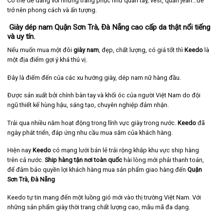
Có thể dễ dàng với những trang phục như quần tây, vest, quần jean…để
trở nên phong cách và ấn tượng.
Giày dép nam Quận Sơn Trà, Đà Nẵng cao cấp da thật nổi tiếng
và uy tín.
Nếu muốn mua một đôi
giày nam
, đẹp, chất lượng, có giá tốt thì
Keedo
là
một địa điểm gợi ý khá thú vị.
Đây là điểm đến của các xu hướng giày, dép nam nữ hàng đầu.
Được sản xuất bởi chính bàn tay và khối óc của người Việt Nam do đội
ngũ thiết kế hùng hậu, sáng tạo, chuyên nghiệp đảm nhận.
Trải qua nhiều năm hoạt động trong lĩnh vực giày trong nước.
Keedo
đã
ngày phát triển, đáp ứng nhu cầu mua sắm của khách hàng.
Hiện nay
Keedo
có mạng lưới bán lẻ trải rộng khắp khu vực ship hàng
trên cả nước.
Ship hàng tận nơi toàn quốc
hài lòng mới phải thanh toán,
để đảm bảo quyền lợi khách hàng mua sản phẩm giao hàng đến
Quận
Sơn Trà, Đà Nẵng
Keedo tự tin mang đến một luồng gió mới vào thị trường Việt Nam. Với
những sản phẩm giày thời trang chất lượng cao, mẫu mã đa dạng.