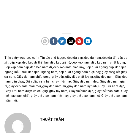
This entry was posted in
Tin tức
and tagged
dép da đẹp
,
dép da nam
,
dép da tốt
,
dép da
xịn
,
dép kẹp
,
dép kẹp dr thái lan
,
dép kẹp giá rẻ
,
dép kẹp nam
,
dép kẹp nam chất lương
,
Dép kẹp nam dẹp
,
dép kẹp nam dr
,
dép kẹp nam hiện nay
,
Dép quai ngang đẹp
,
dép quai
ngang mẫu mới
,
dép quai ngang nam
,
dép quai ngang nam hiện nay
,
giày công sở
,
giày
da nam
,
Giày da nam chất lượng
,
giầy dép
,
giày dép chất lượng
,
giày dép nam
,
Giày dép
nam bán chạy
,
Giày dép nam bán chạy hiện nay
,
Giày dép nam đẹp
,
Giày dép nam giá
rẻ
,
giày dép nam mẫu mới
,
giày dép nam nữ
,
giày dép nam uy tính
,
Giày lười nam đẹp
,
Giày lười nam được ưa chuộng
,
giày tây nam
,
Giày thể thao đẹp
,
giày thể thao nam
,
Giày
thể thao nam chất
,
giày thể thao nam hiện nay
,
giày thể thao nam hot
,
Giày thể thao nam
mẫu mới
.
THUẬT TRẦN